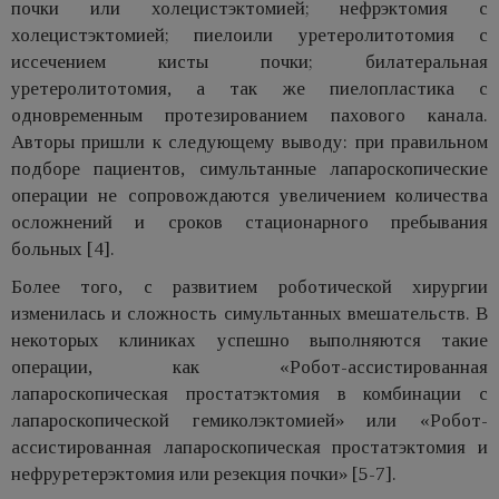
почки или холецистэктомией; нефрэктомия с
холецистэктомией; пиелоили уретеролитотомия с
иссечением кисты почки; билатеральная
уретеролитотомия, а так же пиелопластика с
одновременным протезированием пахового канала.
Авторы пришли к следующему выводу: при правильном
подборе пациентов, симультанные лапароскопические
операции не сопровождаются увеличением количества
осложнений и сроков стационарного пребывания
больных [4].
Более того, с развитием роботической хирургии
изменилась и сложность симультанных вмешательств. В
некоторых клиниках успешно выполняются такие
операции, как «Робот-ассистированная
лапароскопическая простатэктомия в комбинации с
лапароскопической гемиколэктомией» или «Робот-
ассистированная лапароскопическая простатэктомия и
нефруретерэктомия или резекция почки» [5-7].