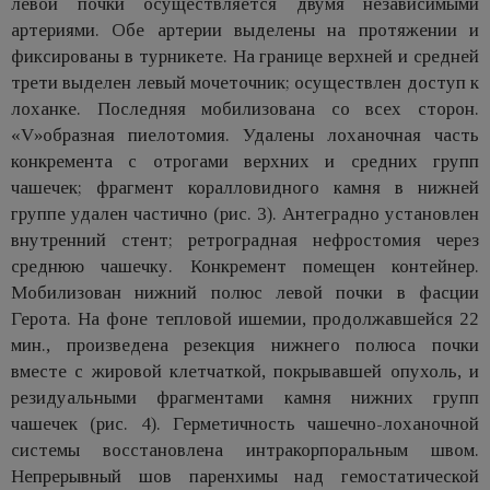
левой почки осуществляется двумя независимыми
артериями. Обе артерии выделены на протяжении и
фиксированы в турникете. На границе верхней и средней
трети выделен левый мочеточник; осуществлен доступ к
лоханке. Последняя мобилизована со всех сторон.
«V»образная пиелотомия. Удалены лоханочная часть
конкремента с отрогами верхних и средних групп
чашечек; фрагмент коралловидного камня в нижней
группе удален частично (рис. 3). Антеградно установлен
внутренний стент; ретроградная нефростомия через
среднюю чашечку. Конкремент помещен контейнер.
Мобилизован нижний полюс левой почки в фасции
Герота. На фоне тепловой ишемии, продолжавшейся 22
мин., произведена резекция нижнего полюса почки
вместе с жировой клетчаткой, покрывавшей опухоль, и
резидуальными фрагментами камня нижних групп
чашечек (рис. 4). Герметичность чашечно-лоханочной
системы восстановлена интракорпоральным швом.
Непрерывный шов паренхимы над гемостатической