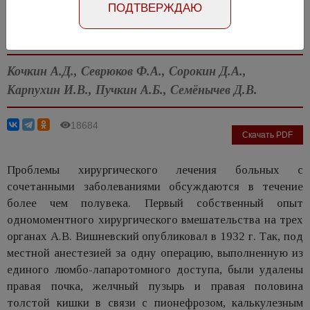
ПОДТВЕРЖДАЮ
Абстракт на английском языке
Номер №4, 2013
- стр. 82-84
Кочкин А.Д., Севрюков Ф.А., Сорокин Д.А.,
Карпухин И.В., Пучкин А.Б., Семёнычев Д.В.
18684
Скачать PDF
Проблемы хирургического лечения больных с
сочетанными заболеваниями обсуждаются в течение
более чем полувека. Первый собственный опыт
одномоментного хирургического вмешательства на трех
органах А.В. Вишневский опубликовал в 1932 г. Так, под
местной анестезией за одну операцию, выполненную из
единого люмбо-лапаротомного доступа, были удалены
правая почка, желчный пузырь и правая половина
толстой кишки в связи с пионефрозом, калькулезным