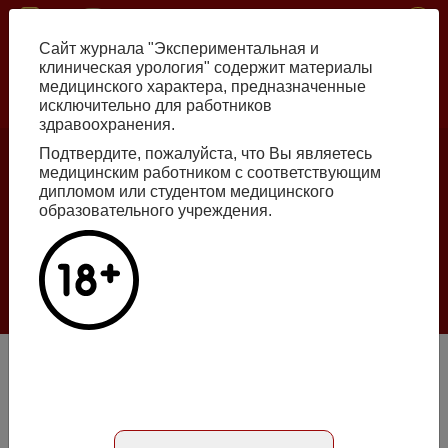
Перейти
ISSN print 2222-8543 ISSN online 2712-8571 10.29188/2222-8543
к
Сайт журнала "Экспериментальная и
основному
клиническая урология" содержит материалы
содержанию
медицинского характера, предназначенные
исключительно для работников
Russian
English
здравоохранения.
Подтвердите, пожалуйста, что Вы являетесь
медицинским работником с соответствующим
Номер №2, 2026
дипломом или студентом медицинского
образовательного учреждения.
Галлюцинации больших языковых моделей
в клинической урологии
Подробнее
Сочетанные лапароскопические операции на почке: два в
одном
Абстракт на русском языке