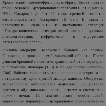
Хронический пиелонефрит; паранефрит. Киста правой
почки Bosniak I. Артериальная гипертония II, ст 2, риск 4,
НКо. Сахарный диабет II типа, средней тяжести,
компенсированный. Ожирение III ст.». В связи с
изложенным, 20.06.2013 г. выполнена операция
«Лапароскопическая резекция левой почки с опухолью;
пиелолитотомия, нефростомия и внутреннее
стентирование слева».
Техника операции. Положение больной «на спине».
Оптический троакар в умбиликальной области. После
ревизии брюшной полости операционный стол переведен
в положение Фовлера (100) и на «здоровую» сторону
(300). Рабочие троакары установлены в эпигастрии и по
латеральному краю прямой мышцы живота. Ободочная
кишка широко мобилизована медиально. Осуществлен
доступ к абдоминальной аорте, а затем к сосудистой
ножке почки. Из анатомических особенностей:
выраженный паранефрит; артериальное кровоснабжение