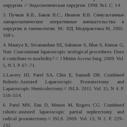
хирургии. // Эндоскопическая хирургия. 1998. №1. С. 14.
3. Пучков К.В., Баков В.С., Иванов В.В. Симультанные
лапароскопические оперативные вмешательства в
хирургии и гинекологии. М.: ИД Медпрактика-М, 2005.
168 с.
4. Maurya K, Sivanandam SE, Sukumar S, Bhat S, Kumar G,
Nair Concomitant laparoscopic urological procedures: Does
it contribute to morbidity? // J Minim Access Surg. 2009. Vol.
5, N 3. P. 67–71.
5.Lavery HJ, Patel SA, Chin E, Samadi DB. Combined
Robotic-Assisted Laparoscopic Prostatectomy and
Laparoscopic Hemicolectomy.// JSLS. 2011. Vol. 15, N 4. P.
550–554.
6. Patel MN, Eun D, Menon M, Rogers CG. Combined
robotic-assisted laparoscopic partial nephrectomy and
radical prostatectomy.// JSLS. 2009. Vol. 13, N 2. P. 229–
232.