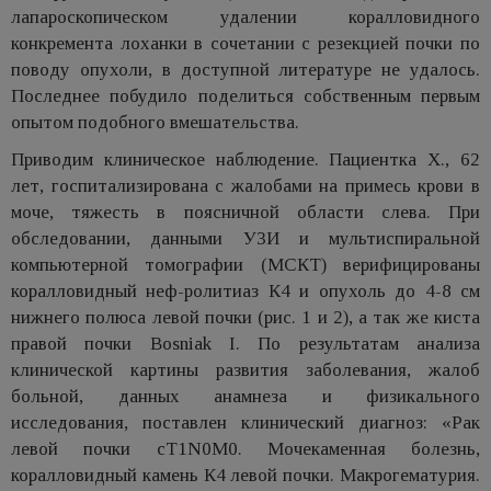
лапароскопическом удалении коралловидного
конкремента лоханки в сочетании с резекцией почки по
поводу опухоли, в доступной литературе не удалось.
Последнее побудило поделиться собственным первым
опытом подобного вмешательства.
Приводим клиническое наблюдение. Пациентка Х., 62
лет, госпитализирована с жалобами на примесь крови в
моче, тяжесть в поясничной области слева. При
обследовании, данными УЗИ и мультиспиральной
компьютерной томографии (МСКТ) верифицированы
коралловидный неф-ролитиаз К4 и опухоль до 4-8 см
нижнего полюса левой почки (рис. 1 и 2), а так же киста
правой почки Bosniak I. По результатам анализа
клинической картины развития заболевания, жалоб
больной, данных анамнеза и физикального
исследования, поставлен клинический диагноз: «Рак
левой почки сT1N0M0. Мочекаменная болезнь,
коралловидный камень К4 левой почки. Макрогематурия.