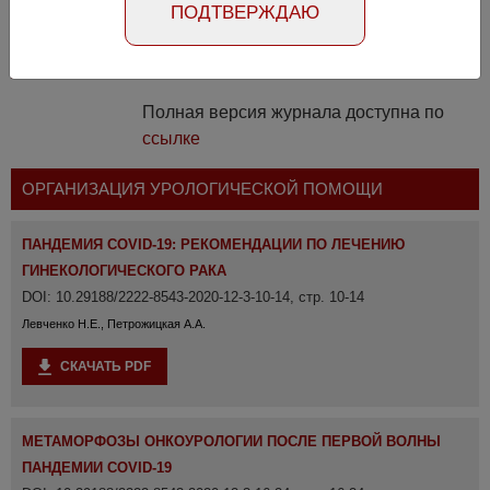
ПОДТВЕРЖДАЮ
19104
Полная версия журнала доступна по
ссылке
ОРГАНИЗАЦИЯ УРОЛОГИЧЕСКОЙ ПОМОЩИ
ПАНДЕМИЯ COVID-19: РЕКОМЕНДАЦИИ ПО ЛЕЧЕНИЮ
ГИНЕКОЛОГИЧЕСКОГО РАКА
DOI: 10.29188/2222-8543-2020-12-3-10-14, стр. 10-14
Левченко Н.Е., Петрожицкая А.А.
СКАЧАТЬ PDF
МЕТАМОРФОЗЫ ОНКОУРОЛОГИИ ПОСЛЕ ПЕРВОЙ ВОЛНЫ
ПАНДЕМИИ COVID-19