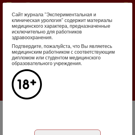
Перейти
ISSN print 2222-8543 ISSN online 2712-8571 10.29188/2222-8543
к
Сайт журнала "Экспериментальная и
основному
клиническая урология" содержит материалы
содержанию
медицинского характера, предназначенные
исключительно для работников
Russian
English
здравоохранения.
Подтвердите, пожалуйста, что Вы являетесь
медицинским работником с соответствующим
Номер №2, 2026
дипломом или студентом медицинского
образовательного учреждения.
Галлюцинации больших языковых моделей
в клинической урологии
Подробнее
Номер №3, 2020
DOI: 10.29188/2222-8543