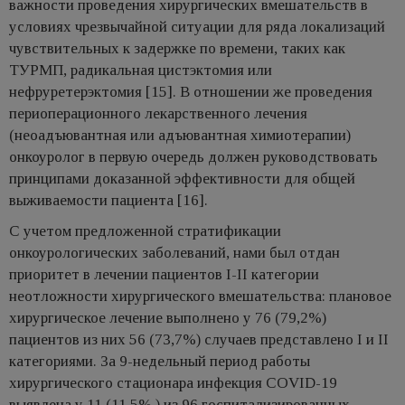
важности проведения хирургических вмешательств в
условиях чрезвычайной ситуации для ряда локализаций
чувствительных к задержке по времени, таких как
ТУРМП, радикальная цистэктомия или
нефруретерэктомия [15]. В отношении же проведения
периоперационного лекарственного лечения
(неоадъювантная или адъювантная химиотерапии)
онкоуролог в первую очередь должен руководствовать
принципами доказанной эффективности для общей
выживаемости пациента [16].
С учетом предложенной стратификации
онкоурологических заболеваний, нами был отдан
приоритет в лечении пациентов I-II категории
неотложности хирургического вмешательства: плановое
хирургическое лечение выполнено у 76 (79,2%)
пациентов из них 56 (73,7%) случаев представлено I и II
категориями. За 9-недельный период работы
хирургического стационара инфекция COVID-19
выявлена у 11 (11,5% ) из 96 госпитализированных