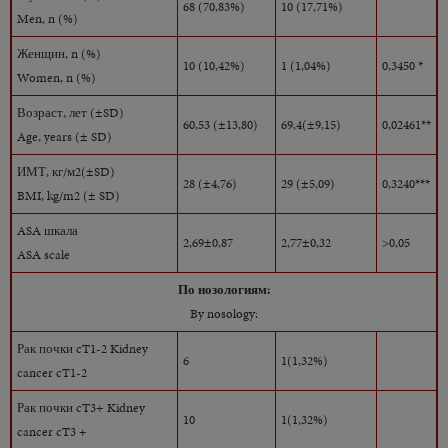
68 (70,83%)
10 (17,71%)
Men, n (%)
Женщин, n (%)
10 (10,42%)
1 (1,04%)
0,3450 *
Women, n (%)
Возраст, лет (±SD)
60,53 (±13,80)
69,4(±9,15)
0,02461**
Age, years (± SD)
ИМТ, кг/м2(±SD)
28 (±4,76)
29 (±5,09)
0,3240***
BMI, kg/m2 (± SD)
ASA шкала
2,69±0,87
2,77±0,32
>0,05
ASA scale
По нозологиям:
By nosology:
Рак почки cT1-2 Kidney
6
1(1,32%)
cancer cT1-2
Рак почки cT3+ Kidney
10
1(1,32%)
cancer cT3 +