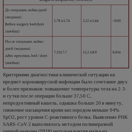
До операции, койко/дней
(медиана)
1,78 ±1,74
2,22 ±1,64
>0,05
Before surgery, bed/days
(median)
После операции, койко/
дней (медиана)
7,32±7,7
12,2 ±8,9
0,034
After operation, bed / days
(median)
Критериями диагностики клинической ситуации на
предмет коронавирусной инфекции было сочетание двух
и более признаков: повышение температуры тела на 2-3-
и сутки после операции больше 37,50 С,
непродуктивный кашель, одышка больше 20 в минуту,
снижение насыщения крови кислородом меньше 94%
SpO2, рост уровня С-реактивного белка. Выявление РНК
SARS-CoV-2 выполнялось методом полимеразной
цепной реакции (ПЦР) методом взятия мазка из