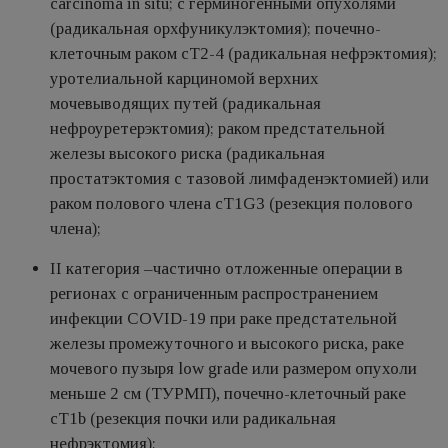
carcinoma in situ; с герминогенными опухолями
(радикальная орхфуникулэктомия); почечно-
клеточным раком cT2-4 (радикальная нефрэктомия);
уротелиальной карциномой верхних
мочевыводящих путей (радикальная
нефроуретерэктомия); раком предстательной
железы высокого риска (радикальная
простатэктомия с тазовой лимфаденэктомией) или
раком полового члена cT1G3 (резекция полового
члена);
II категория –частично отложенные операции в
регионах с ограниченным распространением
инфекции COVID-19 при раке предстательной
железы промежуточного и высокого риска, раке
мочевого пузыря low grade или размером опухоли
меньше 2 см (ТУРМП), почечно-клеточный раке
cT1b (резекция почки или радикальная
нефрэктомия);