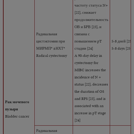
частоту статуса N+
[22], снижает
продолжительность
ОВ и БРВ [23], и
Радикальная
связана с
цистэктомия при
повышением pT
5-8 дней [25]
МИРМП* ±НХТ*
стадии [24]
5-8 days [25]
Radical cystectomy
A 90-day delay in
cystectomy for
MIBC increases the
incidence of N +
status [22], decreases
the duration of OS
and RFS [23], and is
Рак мочевого
associated with an
пузыря
increase in pT stage
Bladder cancer
[24]
Радикальная