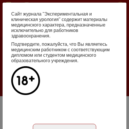
Перейти
ISSN print 2222-8543 ISSN online 2712-8571 10.29188/2222-8543
к
Сайт журнала "Экспериментальная и
основному
клиническая урология" содержит материалы
содержанию
медицинского характера, предназначенные
исключительно для работников
Russian
English
здравоохранения.
Подтвердите, пожалуйста, что Вы являетесь
медицинским работником с соответствующим
Номер №2, 2026
дипломом или студентом медицинского
образовательного учреждения.
Галлюцинации больших языковых моделей
в клинической урологии
Подробнее
Метаморфозы онкоурологии после первой волны
пандемии COVID-19
Абстракт на русском языке