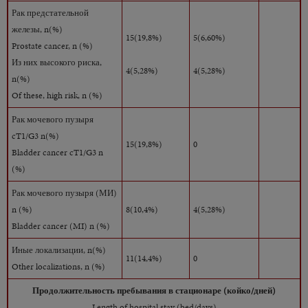
Рак предстательной
железы, n(%)
15(19,8%)
5(6,60%)
Prostate cancer, n (%)
Из них высокого риска,
4(5,28%)
4(5,28%)
n(%)
Of these, high risk, n (%)
Рак мочевого пузыря
cT1/G3 n(%)
15(19,8%)
0
Bladder cancer cT1/G3 n
(%)
Рак мочевого пузыря (МИ)
n (%)
8(10,4%)
4(5,28%)
Bladder cancer (MI) n (%)
Иные локализации, n(%)
11(14,4%)
0
Other localizations, n (%)
Продолжительность пребывания в стационаре (койко/дней)
Length of hospital stay (bed/days)