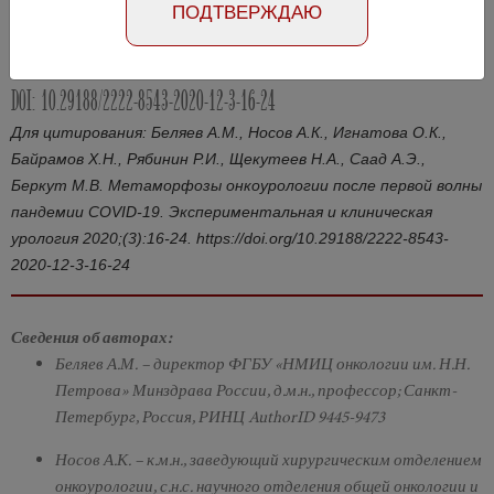
ПОДТВЕРЖДАЮ
Абстракт на английском языке
Номер №3, 2020
- стр. 16-24
DOI: 10.29188/2222-8543-2020-12-3-16-24
Для цитирования: Беляев А.М., Носов А.К., Игнатова О.К.,
Байрамов Х.Н., Рябинин Р.И., Щекутеев Н.А., Саад А.Э.,
Беркут М.В. Метаморфозы онкоурологии после первой волны
пандемии COVID-19. Экспериментальная и клиническая
урология 2020;(3):16-24. https://doi.org/10.29188/2222-8543-
2020-12-3-16-24
Сведения об авторах:
Беляев А.М. – директор ФГБУ «НМИЦ онкологии им. Н.Н.
Петрова» Минздрава России, д.м.н., профессор; Санкт-
Петербург, Россия, РИНЦ AuthorID 9445-9473
Носов А.К. – к.м.н., заведующий хирургическим отделением
онкоурологии, с.н.с. научного отделения общей онкологии и