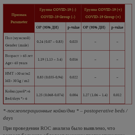
Группа COVID-19 (-)
Группа COVID-19 (+)
Признак
COVID-19 Group (-)
COVID-19 Group (+)
Parameter
ОР (95% ДИ)
p-value
ОР (95% ДИ)
p-value
Пол (мужской)
0,24 (0,07 – 0,83)
0,025
–
–
Gender (male)
Возраст > 65 лет
1,19 (1,13 – 3,4)
0,016
–
–
Age> 65 years
ИМТ >30 кг/м2
0,83 (0,035-0,94)
0,022
–
–
MI> 30 kg / m2
Койко/дней*>6
1,25 (0,068-0,074)
0,004
1,27 (1,06 – 1,4)
0,012
Bed/days *> 6
*-послеоперационные койко/дни * – postoperative beds /
days
При проведении ROC анализа было выявлено, что