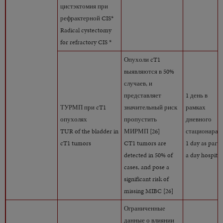
цистэктомия при
рефрактерной CIS*
Radical cystectomy
for refractory CIS *
Опухоли cT1
выявляются в 50%
случаев, и
представляет
1 день в
ТУРМП при cT1
значительный риск
рамках
опухолях
пропустить
дневного
TUR of the bladder in
МИРМП [26]
стационара
cT1 tumors
CT1 tumors are
1 day as part 
detected in 50% of
a day hospital
cases, and pose a
significant risk of
missing MIBC [26]
Ограниченные
данные о влиянии