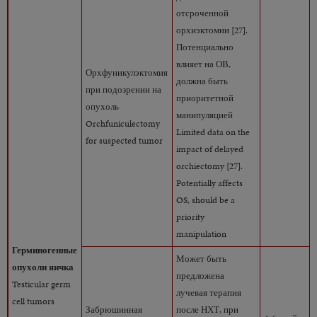
отсроченной
орхиэктомии [27].
Потенциально
влияет на ОВ,
Орхфуникулэктомия
должна быть
при подозрении на
приоритетной
опухоль
манипуляцией
Orchfuniculectomy
Limited data on the
for suspected tumor
impact of delayed
orchiectomy [27].
Potentially affects
OS, should be a
priority
manipulation
Герминогенные
Может быть
опухоли яичка
предложена
Testicular germ
лучевая терапия
cell tumors
Забрюшинная
после НХТ, при