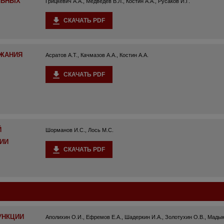
ЛЬНЫХ
Грицкевич А.А., Медведев В.Л., Костин А.А., Русаков И.Г.
СКАЧАТЬ PDF
РЖАНИЯ
Асратов А.Т., Качмазов А.А., Костин А.А.
СКАЧАТЬ PDF
Й
Шорманов И.С., Лось М.С.
ИИ
СКАЧАТЬ PDF
УНКЦИИ
Аполихин О.И., Ефремов Е.А., Шадеркин И.А., Золотухин О.В., Мады