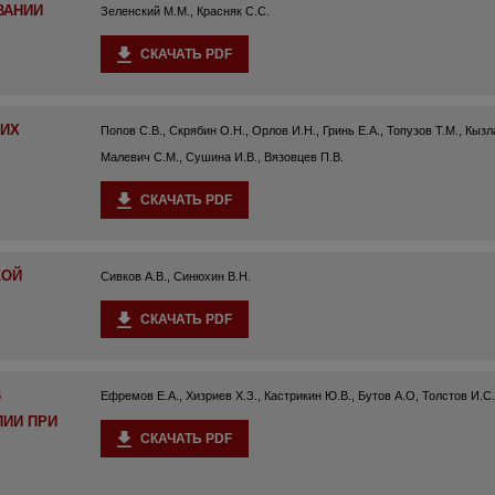
ВАНИИ
Зеленский М.М., Красняк С.С.
СКАЧАТЬ PDF
ШИХ
Попов С.В., Скрябин О.Н., Орлов И.Н., Гринь Е.А., Топузов Т.М., Кызл
Малевич С.М., Сушина И.В., Вязовцев П.В.
СКАЧАТЬ PDF
КОЙ
Сивков А.В., Синюхин В.Н.
СКАЧАТЬ PDF
В
Ефремов Е.А., Хизриев Х.З., Кастрикин Ю.В., Бутов А.О, Толстов И.С
ИИ ПРИ
СКАЧАТЬ PDF