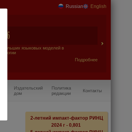
Russian
English
2026
 больших языковых моделей в
урологии
Подробнее
Издательский
Политика
Контакты
дом
редакции
2-летний импакт-фактор РИНЦ
2024 г - 0,801