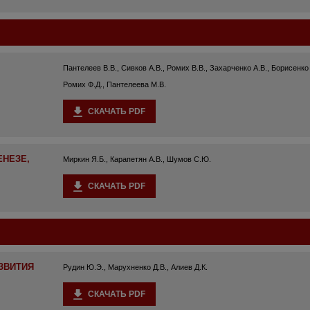
Пантелеев В.В., Сивков А.В., Ромих В.В., Захарченко А.В., Борисенко
Ромих Ф.Д., Пантелеева М.В.
СКАЧАТЬ PDF
ЕНЕЗЕ,
Миркин Я.Б., Карапетян А.В., Шумов С.Ю.
СКАЧАТЬ PDF
ЗВИТИЯ
Рудин Ю.Э., Марухненко Д.В., Алиев Д.К.
СКАЧАТЬ PDF