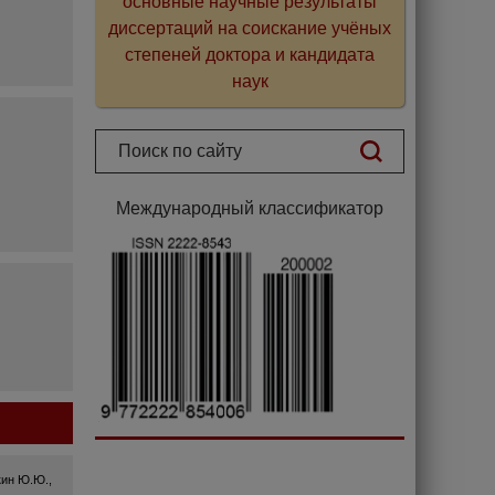
основные научные результаты
диссертаций на соискание учёных
степеней доктора и кандидата
наук
Международный классификатор
кин Ю.Ю.,