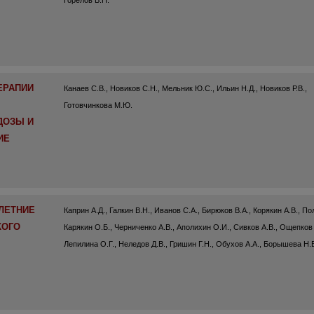
Горелов В.П.
ЕРАПИИ
Канаев С.В., Новиков С.Н., Мельник Ю.С., Ильин Н.Д., Новиков Р.В.,
Готовчинкова М.Ю.
ДОЗЫ И
ИЕ
-ЛЕТНИЕ
Каприн А.Д., Галкин В.Н., Иванов С.А., Бирюков В.А., Корякин А.В., По
КОГО
Карякин О.Б., Черниченко А.В., Аполихин О.И., Сивков А.В., Ощепков 
Лепилина О.Г., Неледов Д.В., Гришин Г.Н., Обухов А.А., Борышева Н.