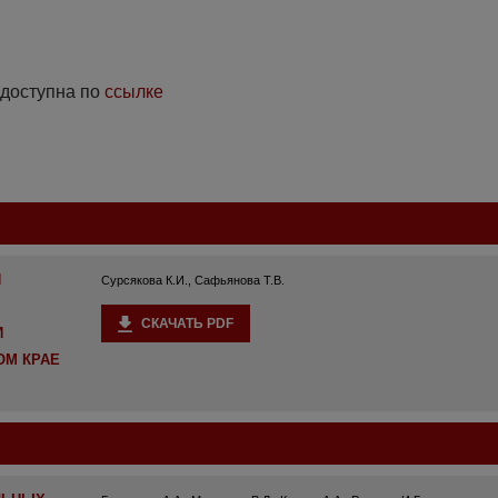
 доступна по
ссылке
И
Сурсякова К.И., Сафьянова Т.В.
СКАЧАТЬ PDF
И
ОМ КРАЕ