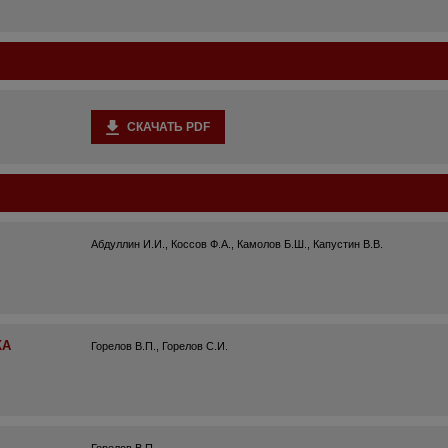
СКАЧАТЬ PDF
Абдуллин И.И., Коссов Ф.А., Камолов Б.Ш., Капустин В.В.
КА
Горелов В.П., Горелов С.И.