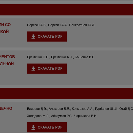
ИИ СО
Серегин А.В., Серегин А.А., Панкратьев Ю.Л.
ИКОЙ
СКАЧАТЬ PDF
ИЕНТОВ
Еременко С.Н., Еременко А.Н., Бощенко В.С.
ЕЛЬНОЙ
СКАЧАТЬ PDF
ШЕЧНО-
Елисеев Д.Э., Алексеев Б.Я., Качмазов А.А., Гурбанов Ш.Ш., Огай Д.С
Холодова Ж.Л., Абакумов Р.С., Черникова Е.Н.
СКАЧАТЬ PDF