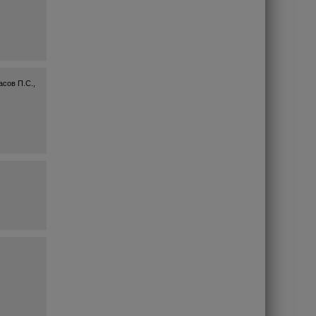
асов П.С.,
.