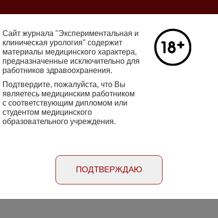
ine 2712-8571 10.29188/2222-8543
Сайт журнала "Экспериментальная и
клиническая урология" содержит
материалы медицинского характера,
Номер №2, 
предназначенные исключительно для
работников здравоохранения.
кин - основатель НИИ
Галлюцинации
е исследования в НИИ
Подтвердите, пожалуйста, что Вы
клинической 
огии
являетесь медицинским работником
Подробнее
с соответствующим дипломом или
студентом медицинского
образовательного учреждения.
rimental'naya i klinicheskaya urologiya
Порядок
Информация
Информация для
рецензирования
для авторов
рекламодателей
статей
ПОДТВЕРЖДАЮ