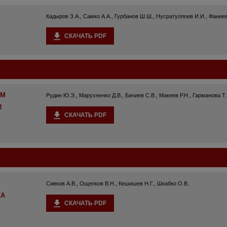
Кадыров З.А., Самко А.А., Гурбанов Ш.Ш., Нусратуллоев И.И., Фание
СКАЧАТЬ PDF
ЕМ
Рудин Ю.Э., Марухненко Д.В., Бачиев С.В., Макеев Р.Н., Гарманова Т.
И
СКАЧАТЬ PDF
Сивков А.В., Ощепков В.Н., Кешишев Н.Г., Шкабко О.В.
КА
СКАЧАТЬ PDF