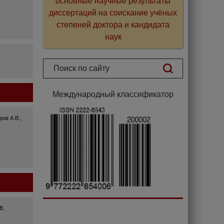
основные научные результаты
диссертаций на соискание учёных
степеней доктора и кандидата
наук
Международный классификатор
ров А.В.,
В.