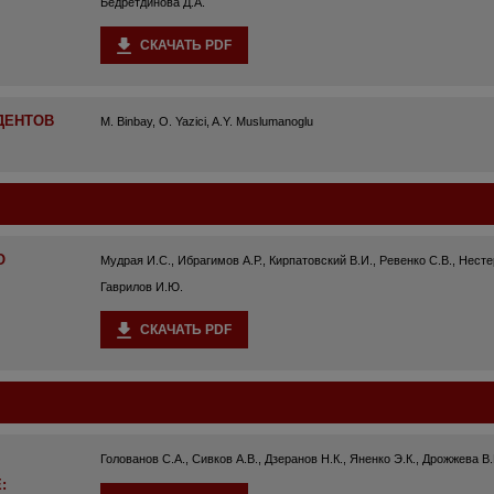
Бедретдинова Д.А.
СКАЧАТЬ PDF
ДЕНТОВ
M. Binbay, O. Yazici, A.Y. Muslumanoglu
О
Мудрая И.С., Ибрагимов А.Р., Кирпатовский В.И., Ревенко С.В., Несте
Гаврилов И.Ю.
СКАЧАТЬ PDF
Голованов С.А., Сивков А.В., Дзеранов Н.К., Яненко Э.К., Дрожжева В.
: