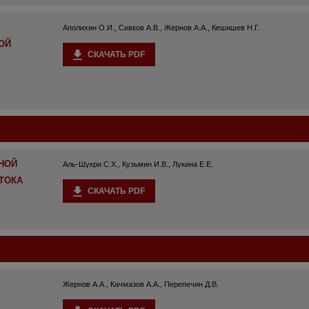
Аполихин О.И., Сивков А.В., Жернов А.А., Кешишев Н.Г.
ОЙ
СКАЧАТЬ PDF
НОЙ
Аль-Шукри С.Х., Кузьмин И.В., Лукина Е.Е.
ТОКА
СКАЧАТЬ PDF
Жернов А.А., Качмазов А.А., Перепечин Д.В.