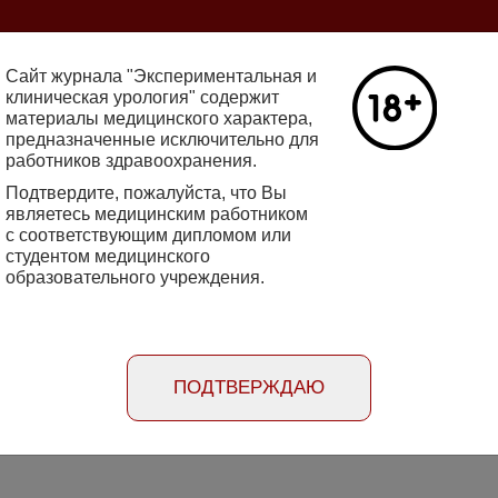
ine 2712-8571 10.29188/2222-8543
Сайт журнала "Экспериментальная и
клиническая урология" содержит
материалы медицинского характера,
Номер №2, 
предназначенные исключительно для
работников здравоохранения.
кин - основатель НИИ
Галлюцинации
е исследования в НИИ
Подтвердите, пожалуйста, что Вы
клинической 
огии
являетесь медицинским работником
Подробнее
с соответствующим дипломом или
студентом медицинского
образовательного учреждения.
rimental'naya i klinicheskaya urologiya
Порядок
Информация
Информация для
рецензирования
для авторов
рекламодателей
статей
ПОДТВЕРЖДАЮ