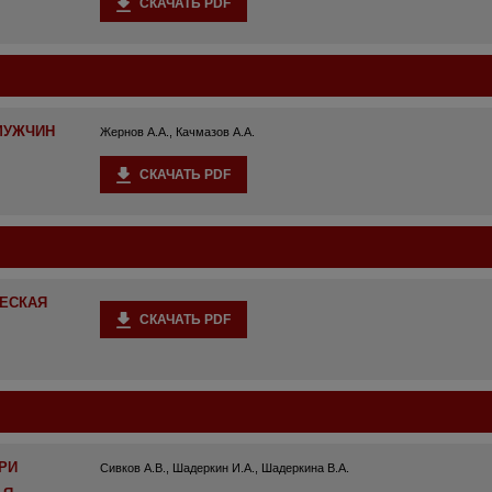
СКАЧАТЬ PDF
МУЖЧИН
Жернов А.А., Качмазов А.А.
СКАЧАТЬ PDF
ЧЕСКАЯ
СКАЧАТЬ PDF
РИ
Сивков А.В., Шадеркин И.А., Шадеркина В.А.