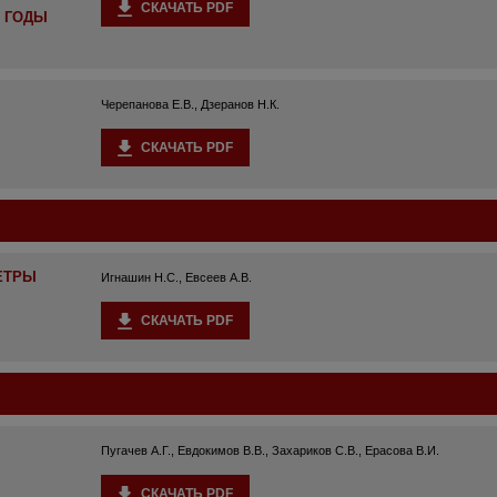
СКАЧАТЬ PDF
0 ГОДЫ
Черепанова Е.В., Дзеранов Н.К.
СКАЧАТЬ PDF
ЕТРЫ
Игнашин Н.С., Евсеев А.В.
СКАЧАТЬ PDF
Пугачев А.Г., Евдокимов В.В., Захариков С.В., Ерасова В.И.
СКАЧАТЬ PDF