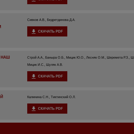
Сивков А.В., Бедретдинова Д.А.
М
СКАЧАТЬ PDF
 НАШ
Строй А.А., Баныра О.Б., Мицик Ю.О., Лесняк О.М., Шеремета Р.З., 
Мицик И.С., Шуляк А.В.
СКАЧАТЬ PDF
ОЙ
Калинина С.Н., Тиктинский О.Л.
СКАЧАТЬ PDF