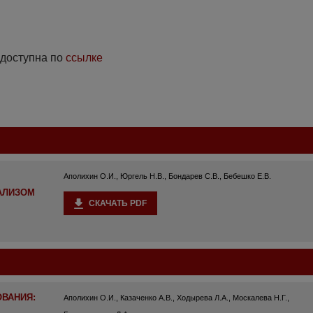
 доступна по
ссылке
Аполихин О.И., Юргель Н.В., Бондарев С.В., Бебешко Е.В.
АЛИЗОМ
СКАЧАТЬ PDF
ВАНИЯ:
Аполихин О.И., Казаченко А.В., Ходырева Л.А., Москалева Н.Г.,