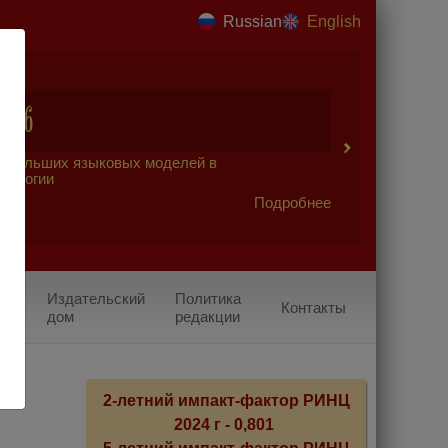
Russian
English
2026
 больших языковых моделей в
урологии
Подробнее
Издательский
Политика
Контакты
дом
редакции
2-летний импакт-фактор РИНЦ
2024 г - 0,801