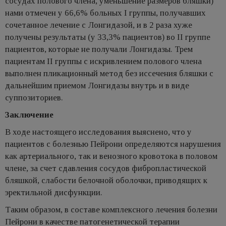
сосудах полового члена, уменьшение размеров бляшки)
нами отмечен у 66,6% больных I группы, получавших
сочетанное лечение с Лонгидазой, и в 2 раза хуже
получены результаты (у 33,3% пациентов) во II группе
пациентов, которые не получали Лонгидазы. Трем
пациентам II группы с искривлением полового члена
выполнен пликационный метод без иссечения бляшки с
дальнейшим приемом Лонгидазы внутрь и в виде
суппозиториев.
Заключение
В ходе настоящего исследования выяснено, что у
пациентов с болезнью Пейрони определяются нарушения
как артериального, так и венозного кровотока в половом
члене, за счет сдавления сосудов фибропластической
бляшкой, слабости белочной оболочки, приводящих к
эректильной дисфункции.
Таким образом, в составе комплексного лечения болезни
Пейрони в качестве патогенетической терапии