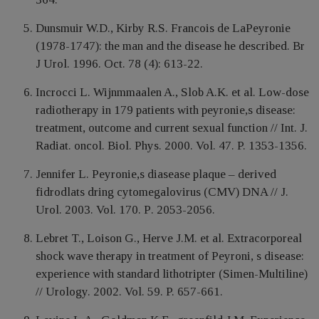
Dunsmuir W.D., Kirby R.S. Francois de LaPeyronie
(1978-1747): the man and the disease he described. Br
J Urol. 1996. Oct. 78 (4): 613-22.
Incrocci L. Wijnmmaalen A., Slob A.K. et al. Low-dose
radiotherapy in 179 patients with peyronie,s disease:
treatment, outcome and current sexual function // Int. J.
Radiat. oncol. Biol. Phys. 2000. Vol. 47. P. 1353-1356.
Jennifer L. Peyronie,s diasease plaque – derived
fidrodlats dring cytomegalovirus (CMV) DNA // J.
Urol. 2003. Vol. 170. Р. 2053-2056.
Lebret T., Loison G., Herve J.M. et al. Extracorporeal
shock wave therapy in treatment of Peyroni, s disease:
experience with standard lithotripter (Simen-Multiline)
// Urology. 2002. Vol. 59. P. 657-661.