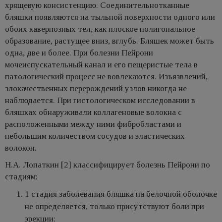
хрящевую консистенцию. Соединительнотканные
бляшки появляются на тыльной поверхности одного или
обоих кавернозных тел, как плоское полигональное
образование, растущее вниз, вглубь. Бляшек может быть
одна, две и более. При болезни Пейрони
мочеиспускательный канал и его пещеристые тела в
патологический процесс не вовлекаются. Изъязвлений,
злокачественных перерождений узлов никогда не
наблюдается. При гистологическом исследовании в
бляшках обнаруживали коллагеновые волокна с
расположенными между ними фибробластами и
небольшим количеством сосудов и эластических
волокон.
Н.А. Лопаткин [2] классифицирует болезнь Пейрони по
стадиям:
1 стадия заболевания бляшка на белочной оболочке
не определяется, только присутствуют боли при
эрекции;