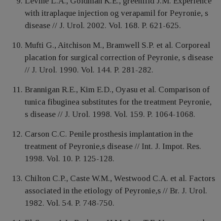
Levine L.A., Goldman K.E., greenfild J.M. Experience
with itraplaque injection og verapamil for Peyronie, s
disease // J. Urol. 2002. Vol. 168. P. 621-625.
Mufti G., Aitchison M., Bramwell S.P. et al. Corporeal
placation for surgical correction of Peyronie, s disease
// J. Urol. 1990. Vol. 144. P. 281-282.
Brannigan R.E., Kim E.D., Oyasu et al. Comparison of
tunica fibuginea substitutes for the treatment Peyronie,
s disease // J. Urol. 1998. Vol. 159. P. 1064-1068.
Carson C.C. Penile prosthesis implantation in the
treatment of Peyronie,s disease // Int. J. Impot. Res.
1998. Vol. 10. P. 125-128.
Chilton C.P., Caste W.M., Westwood C.A. et al. Factors
associated in the etiology of Peyronie,s // Br. J. Urol.
1982. Vol. 54. P. 748-750.