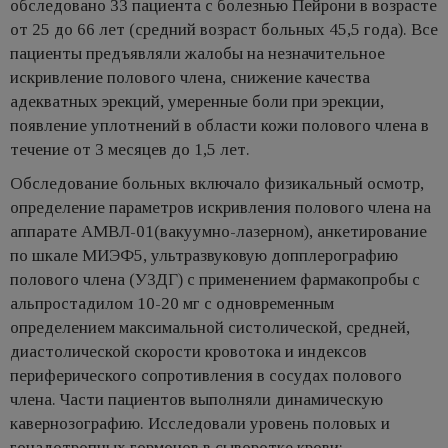
обследовано 33 пациента с болезнью Пейрони в возрасте
от 25 до 66 лет (средний возраст больных 45,5 года). Все
пациенты предъявляли жалобы на незначительное
искривление полового члена, снижение качества
адекватных эрекций, умеренные боли при эрекции,
появление уплотнений в области кожи полового члена в
течение от 3 месяцев до 1,5 лет.
Обследование больных включало физикальный осмотр,
определение параметров искривления полового члена на
аппарате АМВЛ-01(вакуумно-лазерном), анкетирование
по шкале МИЭФ5, ультразвуковую допплерографию
полового члена (УЗДГ) с применением фармакопробы с
альпростадилом 10-20 мг с одновременным
определением максимальной систолической, средней,
диастолической скорости кровотока и индексов
периферического сопротивления в сосудах полового
члена. Части пациентов выполняли динамическую
кавернозографию. Исследовали уровень половых и
гонадотропных гормонов в сыворотке крови: