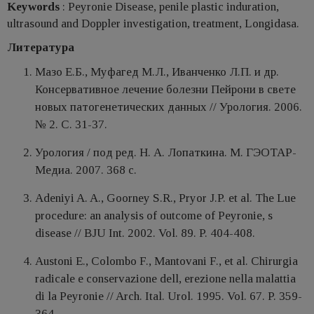
Keywords
: Peyronie Disease, penile plastic induration,
ultrasound and Doppler investigation, treatment, Longidasa.
Литература
Мазо Е.Б., Муфагед М.Л., Иванченко Л.П. и др.
Консервативное лечение болезни Пейрони в свете
новых патогенетических данных // Урология. 2006.
№ 2. С. 31-37.
Урология / под ред. Н. А. Лопаткина. М. ГЭОТАР-
Медиа. 2007. 368 с.
Adeniyi A. A., Goorney S.R., Pryor J.P. et al. The Lue
procedure: an analysis of outcome of Peyronie, s
disease // BJU Int. 2002. Vol. 89. P. 404-408.
Austoni E., Colombo F., Mantovani F., et al. Chirurgia
radicale e conservazione dell, erezione nella malattia
di la Peyronie // Arch. Ital. Urol. 1995. Vol. 67. P. 359-
364.