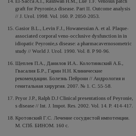
El-Sacca A.I., Rashwan H.M., Lue T.F. Venosus patch
graft for Peyronie,s disease. Part II. Outcome analysis
// J. Urol. 1998. Vol. 160. P. 2050-2053.
Gasior B.L., Levin F.J., Howanessian A. et al. Plaque-
associated corporal veno-occlusive dysfunction in in
idiopatic Peyronie,s disease: a pharmacavernosometric
study // World J. Urol. 1990. Vol. 8. P 90-96.
Щеплев П.А., Данилов И.А.. Колотинкский А.Б.,
Гвасалия Б.Р., Гарин Н.Н. Клинические
рекомендации. Болезнь Пейрони // Андрология и
генитальная хирургия. 2007. № 1. С. 55-58.
Pryor J.P., Ralph D.J Clinical presentations of Peyronie,
s disease // Int. J. Impot. Res. 2002. Vol. 14. P. 414-417.
Кротовский Г.С. Лечение сосудистой импотенции.
М. СПб. БИНОМ. 160 с.