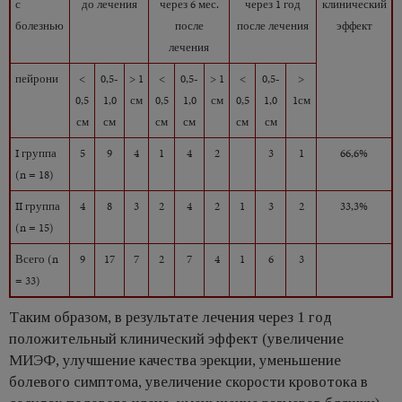
с
до лечения
через 6 мес.
через 1 год
клинический
болезнью
после
после лечения
эффект
лечения
пейрони
<
0,5-
> 1
<
0,5-
> 1
<
0,5-
>
0,5
1,0
см
0,5
1,0
см
0,5
1,0
1см
см
см
см
см
см
см
I группа
5
9
4
1
4
2
3
1
66,6%
(n = 18)
II группа
4
8
3
2
4
2
1
3
2
33,3%
(n = 15)
Всего (n
9
17
7
2
7
4
1
6
3
= 33)
Таким образом, в результате лечения через 1 год
положительный клинический эффект (увеличение
МИЭФ, улучшение качества эрекции, уменьшение
болевого симптома, увеличение скорости кровотока в