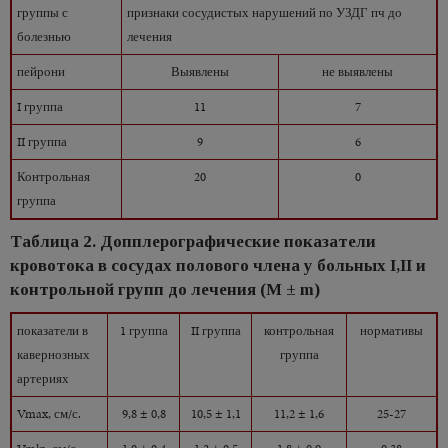
группы с
признаки сосудистых нарушений по УЗДГ пч до
болезнью
лечения
пейрони
Выявлены
не выявлены
I группа
11
7
II группа
9
6
Контрольная
20
0
группа
Таблица 2. Допплерографические показатели
кровотока в сосудах полового члена у больных I,II и
контрольной групп до лечения (М ± m)
показатели в
1 группа
II группа
контрольная
нормативы
кавернозных
группа
артериях
Vmax, см/с.
9,8 ± 0,8
10,5 ± 1,1
11,2 ± 1,6
25-27