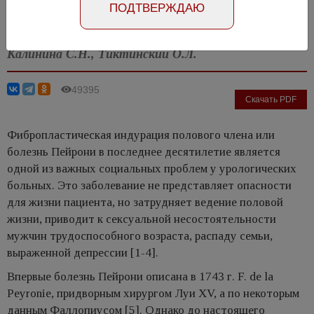
ПОДТВЕРЖДАЮ
Номер №3, 2010
- стр. 56-61
Калинина С.Н., Тиктинский О.Л.
49395
Скачать PDF
Фибропластическая индурация полового члена или
болезнь Пейрони в последнее десятилетие является
одной из важных социальных проблем у урологических
больных. Это заболевание не представляет опасности
для жизни пациента, но затрудняет ведение половой
жизни, приводит к сексуальной несостоятельности
мужчин трудоспособного возраста, распаду семьи,
выраженной депрессии [1-4].
Впервые болезнь Пейрони описана в 1743 г. F. de la
Peyronie, придворным хирургом Луи XV, а по некоторым
данным Фаллопиусом [5]. Однако до настоящего