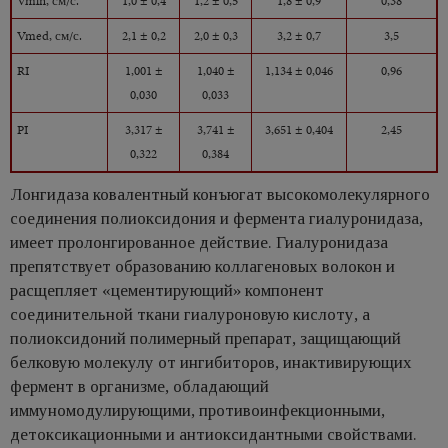
Vmln, см/с.
1,0 ± 0,4
1,2 ± 0,5
1,8 ± 0,9
0,38
Vmed, см/с.
2,1 ± 0,2
2,0 ± 0,3
3,2 ± 0,7
3,5
RI
1,001 ±
1,040 ±
1,134 ± 0,046
0,96
0,030
0,033
PI
3,317 ±
3,741 ±
3,651 ± 0,404
2,45
0,322
0,384
Лонгидаза ковалентный конъюгат высокомолекулярного
соединения полиоксидония и фермента гиалуронидаза,
имеет пролонгированное действие. Гиалуронидаза
препятствует образованию коллагеновых волокон и
расщепляет «цементирующий» компонент
соединительной ткани гиалуроновую кислоту, а
полиоксидоний полимерный препарат, защищающий
белковую молекулу от ингибиторов, инактивирующих
фермент в организме, обладающий
иммуномодулирующими, противоинфекционными,
детоксикационными и антиоксидантными свойствами.