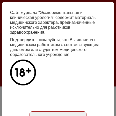
Перейти
ISSN print 2222-8543 ISSN online 2712-8571 10.29188/2222-8543
к
Сайт журнала "Экспериментальная и
основному
клиническая урология" содержит материалы
содержанию
медицинского характера, предназначенные
исключительно для работников
Russian
English
здравоохранения.
Подтвердите, пожалуйста, что Вы являетесь
медицинским работником с соответствующим
Номер №2, 2026
дипломом или студентом медицинского
образовательного учреждения.
Галлюцинации больших языковых моделей
в клинической урологии
Подробнее
Патогенетическое лечение фибропластической индурации
полового члена (болезни Пейрони)
Абстракт на английском языке