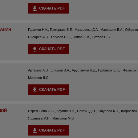
СКАЧАТЬ PDF
ВАНИЯ
Гаджиев Н.К., Григорьев В.Е., Мазуренко Д.А., Малхасян В.А., Обидняк
Писарев А.В., Тагиров Н.С., Попов С.В., Петров С.Б.
СКАЧАТЬ PDF
Артемов А.В., Епишов В.А., Арустамов Л.Д., Гурбанов Ш.Ш., Фатихов Р
Меринов Д.С.
СКАЧАТЬ PDF
НОЙ
Стрельцова О.С., Крупин В.Н., Почтин Д.П., Юнусова К.Э., Щербатюк Т
Яшанова М.И., Мамонов М.В.
СКАЧАТЬ PDF