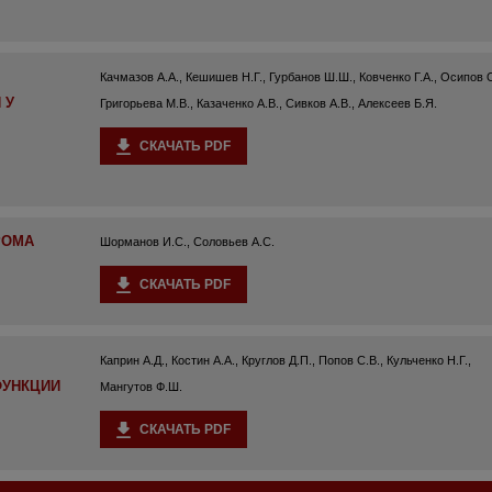
Качмазов А.А., Кешишев Н.Г., Гурбанов Ш.Ш., Ковченко Г.А., Осипов О
 У
Григорьева М.В., Казаченко А.В., Сивков А.В., Алексеев Б.Я.
СКАЧАТЬ PDF
РОМА
Шорманов И.С., Соловьев А.С.
СКАЧАТЬ PDF
Каприн А.Д., Костин А.А., Круглов Д.П., Попов С.В., Кульченко Н.Г.,
ФУНКЦИИ
Мангутов Ф.Ш.
СКАЧАТЬ PDF