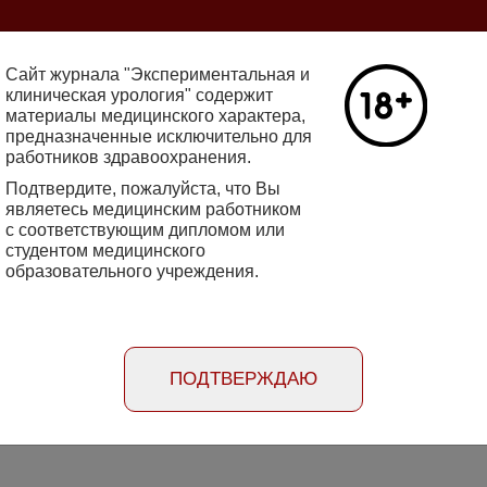
ine 2712-8571 10.29188/2222-8543
Сайт журнала "Экспериментальная и
клиническая урология" содержит
материалы медицинского характера,
Номер №2, 
предназначенные исключительно для
работников здравоохранения.
кин - основатель НИИ
Галлюцинации
е исследования в НИИ
Подтвердите, пожалуйста, что Вы
клинической 
огии
являетесь медицинским работником
Подробнее
с соответствующим дипломом или
студентом медицинского
образовательного учреждения.
rimental'naya i klinicheskaya urologiya
Порядок
Информация
Информация для
рецензирования
для авторов
рекламодателей
статей
ПОДТВЕРЖДАЮ