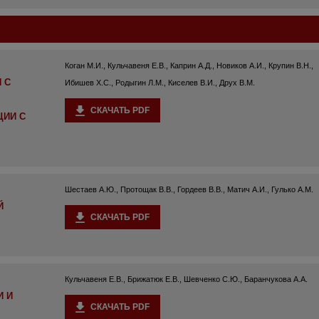
Коган М.И., Кульчавеня Е.В., Каприн А.Д., Новиков А.И., Крупин В.Н.,
 С
Ибишев Х.С., Родыгин Л.М., Киселев В.И., Друх В.М.
СКАЧАТЬ PDF
ЦИИ С
Шестаев А.Ю., Протощак В.В., Гордеев В.В., Матич А.И., Гулько А.М.
Й
СКАЧАТЬ PDF
Кульчавеня Е.В., Брижатюк Е.В., Шевченко С.Ю., Баранчукова А.А.
И И
СКАЧАТЬ PDF