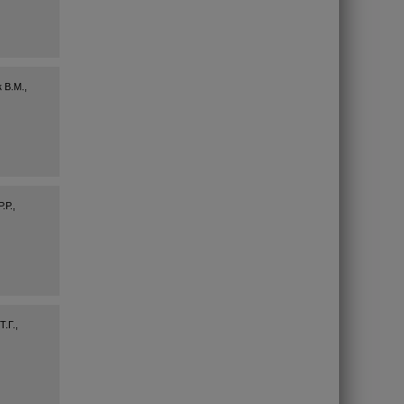
 В.М.,
.Р.,
.Г.,