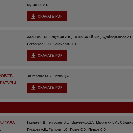
Мулабаев А.K.
СКАЧАТЬ PDF
Жаринов Г.М., Чепурная И.В., Пожарисский К.М., Кудайбергенова А.Г.
Некласова Н.Ю., Богомолов О.А.
СКАЧАТЬ PDF
РОБОТ-
Зингеренко М.Б., Лахно Д.А.
ЕРАТУРЫ
СКАЧАТЬ PDF
ФОРМАХ
Гаджиев Г.Д., Григорьев В.Е., Мазуренко Д.А., Малхасян В.А., Обидняк
Е
Писарев А.В., Тагиров Н.С., Попов С.В., Петров С.Б.