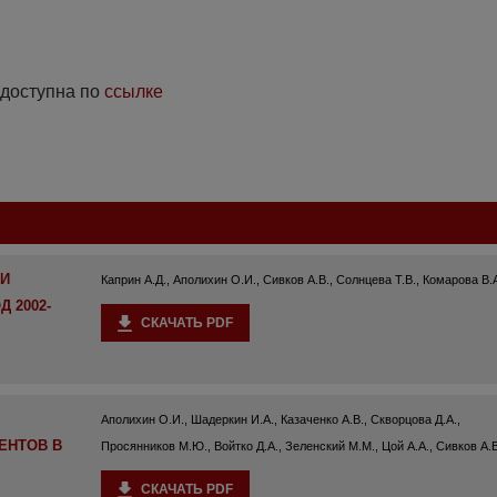
 доступна по
ссылке
 И
Каприн А.Д., Аполихин О.И., Сивков А.В., Солнцева Т.В., Комарова В.
 2002-
СКАЧАТЬ PDF
Аполихин О.И., Шадеркин И.А., Казаченко А.В., Скворцова Д.А.,
ЕНТОВ В
Просянников М.Ю., Войтко Д.А., Зеленский М.М., Цой А.А., Сивков А.В
СКАЧАТЬ PDF