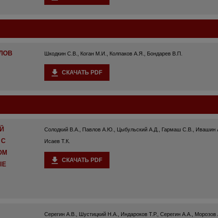
ЛОВ
Шкодкин С.В., Коган М.И., Колпаков А.Я., Бондарев В.П.
СКАЧАТЬ PDF
Й
Солодкий В.А., Павлов А.Ю., Цыбульский А.Д., Гармаш С.В., Ивашин А
 С
Исаев Т.К.
ОМ
СКАЧАТЬ PDF
ЫЕ
Серегин А.В., Шустицкий Н.А., Индароков Т.Р., Серегин А.А., Морозов 