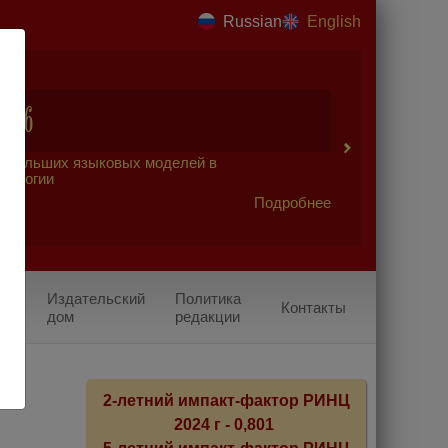
Russian
English
2026
 больших языковых моделей в
урологии
Подробнее
Издательский
Политика
Контакты
дом
редакции
2-летний импакт-фактор РИНЦ
2024 г - 0,801