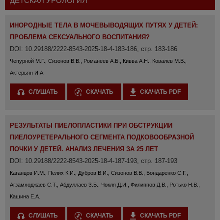
ДЕТСКАЯ УРОЛОГИЯ
ИНОРОДНЫЕ ТЕЛА В МОЧЕВЫВОДЯЩИХ ПУТЯХ У ДЕТЕЙ:
ПРОБЛЕМА СЕКСУАЛЬНОГО ВОСПИТАНИЯ?
DOI: 10.29188/2222-8543-2025-18-4-183-186, стр. 183-186
Чепурной М.Г., Сизонов В.В., Романеев А.Б., Кивва А.Н., Ковалев М.В.,
Актерьян И.А.
СЛУШАТЬ
СКАЧАТЬ
СКАЧАТЬ PDF
РЕЗУЛЬТАТЫ ПИЕЛОПЛАСТИКИ ПРИ ОБСТРУКЦИИ
ПИЕЛОУРЕТЕРАЛЬНОГО СЕГМЕНТА ПОДКОВООБРАЗНОЙ
ПОЧКИ У ДЕТЕЙ. АНАЛИЗ ЛЕЧЕНИЯ ЗА 25 ЛЕТ
DOI: 10.29188/2222-8543-2025-18-4-187-193, стр. 187-193
Каганцов И.М., Пелих К.И., Дубров В.И., Сизонов В.В., Бондаренко С.Г.,
Агзамходжаев С.Т., Абдуллаев З.Б., Чокля Д.И., Филиппов Д.В., Ротько Н.В.,
Кашина Е.А.
СЛУШАТЬ
СКАЧАТЬ
СКАЧАТЬ PDF