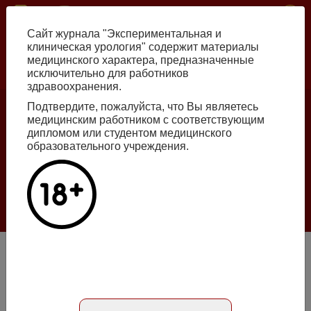
Перейти
ISSN print 2222-8543 ISSN online 2712-8571 10.29188/2222-8543
к
Сайт журнала "Экспериментальная и
основному
клиническая урология" содержит материалы
содержанию
медицинского характера, предназначенные
исключительно для работников
Russian
English
здравоохранения.
Подтвердите, пожалуйста, что Вы являетесь
медицинским работником с соответствующим
Номер №2, 2026
дипломом или студентом медицинского
образовательного учреждения.
Галлюцинации больших языковых моделей
в клинической урологии
Подробнее
Номер №4, 2025
DOI: doi.org/10.29188/2222-8543-2025-18-4