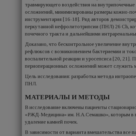
травмирующего воздействия на внутрипочечные 
осложнений, минимизированы размеры кожно-поч
инструментария [16-18]. Ряд авторов демонстри
перкутанной нефролитотрипсии (ПНЛ) 26 Ch, ко
почечного тракта и дальнейшими интраренальны
Доказано, что бесконтрольное увеличение внут
рефлюксов с возникновением бактериемии и ток
воспалительной реакции и уросепсиса [20, 21]. 
периоперационных осложнений может служить м
Цель исследования: разработка метода интраоп
ПНЛ.
МАТЕРИАЛЫ И МЕТОДЫ
В исследование включены пациенты стационарно
«РЖД-Медицина» им. Н.А.Семашко», которым в пе
удаление камней почек.
В зависимости от варианта вмешательства все п