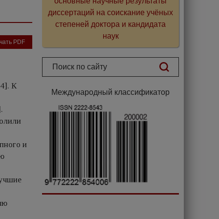
основные научные результаты
диссертаций на соискание учёных
степеней доктора и кандидата
наук
чать PDF
4]. К
Международный классификатор
.
волили
пного и
ую
лучшие
ию