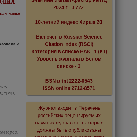
5-летний импакт-фактор РИНЦ
2024 г - 0,722
ском языке
10-летний индекс Хирша 20
Включен в Russian Science
альная и
Citation Index (RSCI)
Категория в списке ВАК - 1 (К1)
Уровень журнала в Белом
списке - 3
ISSN print 2222-8543
ко»,
ISSN online 2712-8571
071804,
Журнал входит в Перечень
российских рецензируемых
научных журналов, в которых
должны быть опубликованы
Новгород,