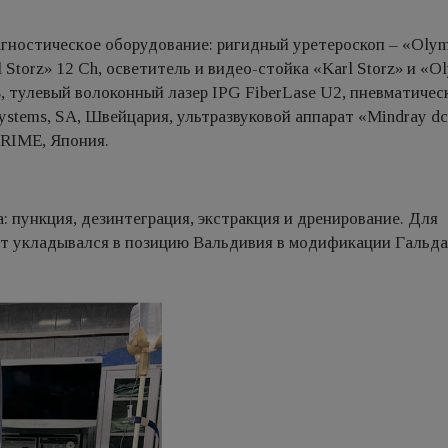
гнocтичecкoe oбoрудoваниe: ригидный уретероскоп – «Olym
Storz» 12 Ch, осветитель и видео-стойка «Karl Storz» и «O
0В, тулевый волоконный лазер IPG FiberLase U2, пневматичес
Systems, SA, Швейцария, ультразвуковой аппарат «Mindray dc
PRIME, Япония.
: пункция, дезинтеграция, экстракция и дренирование. Для
т укладывался в позицию Вальдивия в модификации Гальдак