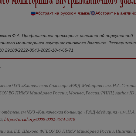
/
Абстракт на русском языке
Абстракт на англий
еврюков Ф.А. Профилактика прессорных осложнений перкутанной
онного мониторинга внутрилоханочного давления. Эксперимент
g/10.29188/2222-8543-2025-18-4-65-71
.
деления ЧУЗ «Клиническая больница «РЖД-Медицина» им. Н.А. Семаш
БОУ ВО ПИМУ Минздрава России; Москва, Россия; РИНЦ Author ID 1
ким отделением ЧУЗ «Клиническая больница «РЖД-Медицина» им. Н.А.
5,
https://orcid.org/0000-0002-7674-5370
логии им. Е.В. Шахова ФГБОУ ВО ПИМУ Минздрава России; Нижний 