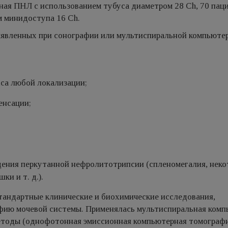
ная ПНЛ с использованием тубуса диаметром 28 Ch, 70 пац
м минидоступа 16 Ch.
ыявленных при сонографии или мультиспиральной компьюте
са любой локализации;
енсации;
дения перкутанной нефролитотрипсии (спленомегалия, нек
и и т. д.).
андартные клинические и биохимические исследования,
афию мочевой системы. Применялась мультиспиральная ком
етоды (однофотонная эмиссионная компьютерная томографи