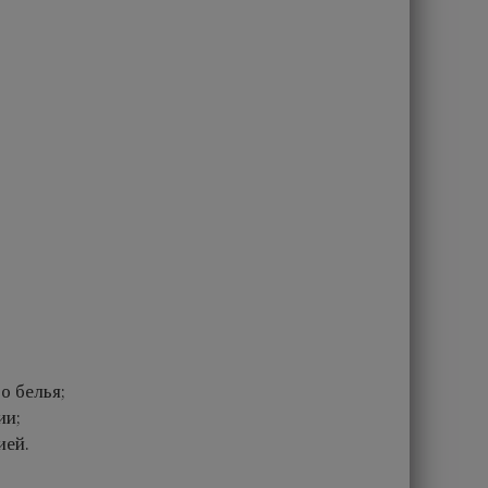
о белья;
ии;
ией.