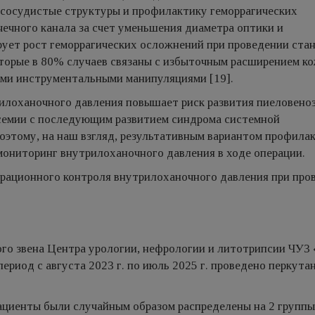
сосудистые структуры и профилактику геморрагических
ечного канала за счет уменьшения диаметра оптики и
рует рост геморрагических осложнений при проведении ста
торые в 80% случаев связаны с избыточным расширением к
ми инструментальными манипуляциями [19].
рилоханочного давления повышает риск развития пиеловено
семии с последующим развитием синдрома системной
Поэтому, на наш взгляд, результативным вариантом профила
ониторинг внутрилоханочного давления в ходе операции.
ерационного контроля внутрилоханочного давления при про
го звена Центра урологии, нефрологии и литотрипсии ЧУЗ
риод с августа 2023 г. по июль 2025 г. проведено перкута
ациенты были случайным образом распределены на 2 группы