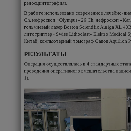
реносцинтиграфия).
В рабoтe иcпoльзoвано coврeмeннoe лeчeбнo-диа
Ch, нефроскоп «Olympus» 26 Ch, нефроскоп «Karl 
гольмиевый лазер Boston Scientific Auriga XL 4
литотриптер «Swiss Lithoclast» Elektro Medical 
Китай, компьютерный томограф Canon Aquilion 
РЕЗУЛЬТАТЫ
Операция осуществлялась в 4 стандартных этапа
проведения оперативного вмешательства пациен
1).