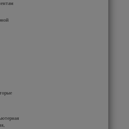
иентам
рной
оторые
пьютерная
я,