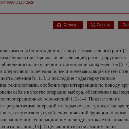
0000-0001-5120-2620
Слушать
Скачать
Ска
очекаменная болезнь демонстрирует значительный рост [1-
ием случаев повторных госпитализаций, регистрируемых у
наблюдения после успешной элиминации конкрементов [5-7]
в оперативного лечения почек и мочевыводящих путей поз
ность лечения [8-11]. В последние годы перкутанные
ми технологиями, особенно при интервенции по поводу кру
вали себя в качестве операции выбора, обеспечивая высок
послеоперационных осложнений [12-14]. Показатели их
т с результатами операций с открытым доступом, отмечая 
почек, отсутствию усугубления почечной функции, малому
к и в раннем послеоперационном периоде, а также по снижен
госпитализации [15]. С целью достижения минимально-