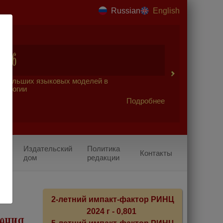
Russian
English
2026
 больших языковых моделей в
урологии
Подробнее
Издательский
Политика
Контакты
дом
редакции
2-летний импакт-фактор РИНЦ
2024 г - 0,801
ления