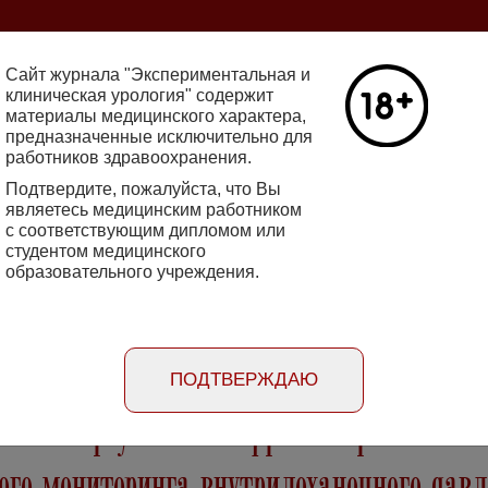
ine 2712-8571 10.29188/2222-8543
Сайт журнала "Экспериментальная и
клиническая урология" содержит
материалы медицинского характера,
Номер №2, 
предназначенные исключительно для
работников здравоохранения.
кин - основатель НИИ
Галлюцинации
е исследования в НИИ
Подтвердите, пожалуйста, что Вы
клинической 
огии
являетесь медицинским работником
Подробнее
с соответствующим дипломом или
студентом медицинского
образовательного учреждения.
rimental'naya i klinicheskaya urologiya
Порядок
Информация
Информация для
рецензирования
для авторов
рекламодателей
статей
ПОДТВЕРЖДАЮ
ений перкутанной нефролитотрипсии с
ого мониторинга внутрилоханочного дав