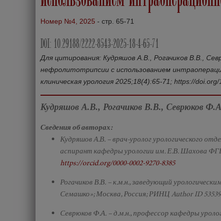
Номер №4, 2025
- стр. 65-71
DOI: 10.29188/2222-8543-2025-18-4-65-71
Для цитирования: Кудряшов А.В., Рогачиков В.В., С
нефролитотрипсии с использованием интраопераци
клиническая урология 2025;18(4):65-71; https://doi.or
Кудряшов А.В., Рогачиков В.В., Севрюков Ф.А
Сведения об авторах:
Кудряшов А.В. – врач-уролог урологического от
аспирант кафедры урологии им. Е.В. Шахова ФГ
https://orcid.org/0000-0002-9270-8385
Рогачиков В.В. – к.м.н., заведующий урологичес
Семашко»; Москва, Россия; РИНЦ Author ID 53539
Севрюков Ф.А. – д.м.н., профессор кафедры уро