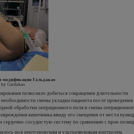
 в модификации Гальдакао
ied by Galdakao
нирования позволило добиться сокращения длительности
я необходимости смены укладки пациента после проведения
орной обработки операционного поля и смены операционног
овреждения кишечника ввиду его смещения от места пункц
и сердечно-сосудистую систему по сравнению с прон-позиц
лось под рентгеновским и ультразвуковым контролем.