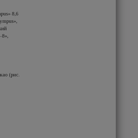
pus» 8,6
lympus»,
кий
-8»,
ао (рис.