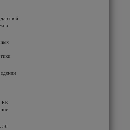
ндартной
ожно-
зных
ктики
ведении
 «КБ
нное
: 50