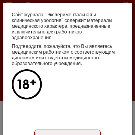
Перейти
ISSN print 2222-8543 ISSN online 2712-8571 10.29188/2222-8543
к
Сайт журнала "Экспериментальная и
основному
клиническая урология" содержит материалы
содержанию
медицинского характера, предназначенные
исключительно для работников
Russian
English
здравоохранения.
Подтвердите, пожалуйста, что Вы являетесь
медицинским работником с соответствующим
Номер №2, 2026
дипломом или студентом медицинского
образовательного учреждения.
Галлюцинации больших языковых моделей
в клинической урологии
Подробнее
Инородные тела в мочевыводящих путях у детей:
проблема сексуального воспитания?
Абстракт на русском языке