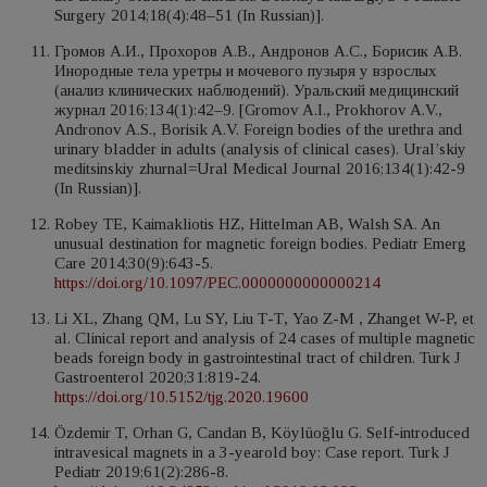
Surgery 2014;18(4):48–51 (In Russian)].
Громов А.И., Прохоров А.В., Андронов А.С., Борисик А.В.
Инородные тела уретры и мочевого пузыря у взрослых
(анализ клинических наблюдений). Уральский медицинский
журнал 2016;134(1):42–9. [Gromov A.I., Prokhorov A.V.,
Andronov A.S., Borisik A.V. Foreign bodies of the urethra and
urinary bladder in adults (analysis of clinical cases). Ural’skiy
meditsinskiy zhurnal=Ural Medical Journal 2016;134(1):42-9
(In Russian)].
Robey TE, Kaimakliotis HZ, Hittelman AB, Walsh SA. An
unusual destination for magnetic foreign bodies. Pediatr Emerg
Care 2014;30(9):643-5.
https://doi.org/10.1097/PEC.0000000000000214
Li XL, Zhang QM, Lu SY, Liu Т-Т, Yao Z-M , Zhanget W-P, et
al. Clinical report and analysis of 24 cases of multiple magnetic
beads foreign body in gastrointestinal tract of children. Turk J
Gastroenterol 2020;31:819-24.
https://doi.org/10.5152/tjg.2020.19600
Özdemir T, Orhan G, Candan B, Köylüoğlu G. Self-introduced
intravesical magnets in a 3-yearold boy: Case report. Turk J
Pediatr 2019;61(2):286-8.