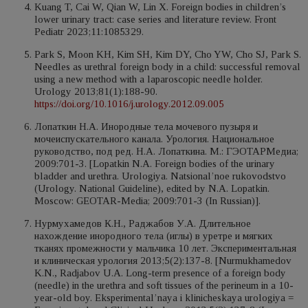
Kuang T, Cai W, Qian W, Lin X. Foreign bodies in children’s
lower urinary tract: case series and literature review. Front
Pediatr 2023;11:1085329.
Park S, Moon KH, Kim SH, Kim DY, Cho YW, Cho SJ, Park S.
Needles as urethral foreign body in a child: successful removal
using a new method with a laparoscopic needle holder.
Urology 2013;81(1):188-90.
https://doi.org/10.1016/j.urology.2012.09.005
Лопаткин Н.А. Инородные тела мочевого пузыря и
мочеиспускательного канала. Урология. Национальное
руководство, под ред. Н.А. Лопаткина. М.: ГЭОТАРМедиа;
2009:701-3. [Lopatkin N.A. Foreign bodies of the urinary
bladder and urethra. Urologiya. Natsional’noe rukovodstvo
(Urology. National Guideline), edited by N.A. Lopatkin.
Moscow: GEOTAR-Media; 2009:701-3 (In Russian)].
Нурмухамедов К.Н., Раджабов У.А. Длительное
нахождение инородного тела (иглы) в уретре и мягких
тканях промежности у мальчика 10 лет. Экспериментальная
и клиническая урология 2013;5(2):137-8. [Nurmukhamedov
K.N., Radjabov U.A. Long-term presence of a foreign body
(needle) in the urethra and soft tissues of the perineum in a 10-
year-old boy. Eksperimental’naya i klinicheskaya urologiya =