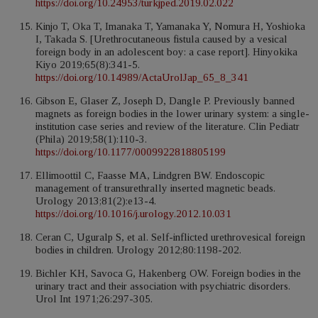
https://doi.org/10.24953/turkjped.2019.02.022
Kinjo T, Oka T, Imanaka T, Yamanaka Y, Nomura H, Yoshioka
I, Takada S. [Urethrocutaneous fistula caused by a vesical
foreign body in an adolescent boy: a case report]. Hinyokika
Kiyo 2019;65(8):341-5.
https://doi.org/10.14989/ActaUrolJap_65_8_341
Gibson E, Glaser Z, Joseph D, Dangle P. Previously banned
magnets as foreign bodies in the lower urinary system: a single-
institution case series and review of the literature. Clin Pediatr
(Phila) 2019;58(1):110-3.
https://doi.org/10.1177/0009922818805199
Ellimoottil C, Faasse MA, Lindgren BW. Endoscopic
management of transurethrally inserted magnetic beads.
Urology 2013;81(2):e13-4.
https://doi.org/10.1016/j.urology.2012.10.031
Ceran C, Uguralp S, et al. Self-inflicted urethrovesical foreign
bodies in children. Urology 2012;80:1198-202.
Bichler KH, Savoca G, Hakenberg OW. Foreign bodies in the
urinary tract and their association with psychiatric disorders.
Urol Int 1971;26:297-305.