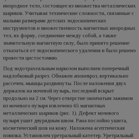
инородное тело, состоящее из множества металлических
шариков. Учитывая технические сложности, связанные с
малыми размерами детских эндоскопических
инструментов и множественность магнитных инородных
тел, их форму, соединение между собой, а также
значительную магнитную силу, было принято решение
отказаться от эндоскопического удаления и было решено
провести цистостомию.
Под эндотрахеальным наркозом выполнен поперечный
надлобковый разрез. Обнажен апоневроз, вертикально
рассечен, мышцы раздвинуты. После наложения двух
держалок на мочевой пузырь, последний вскрыт
продольно на 2 см. Через отверстие окончатым зажимом
из мочевого пузыря извлечено 65 магнитных
металлических шариков (рис. 1). Дефект мочевого
пузыря ушит двурядным швом. Рана послойно ушита,
косметический шов на кожу. Наложена асептическая
повязка. Установлен уретральный катетер. Уретральный