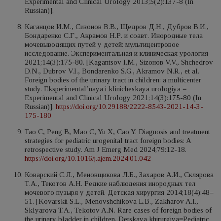
Experimental and Clinical Urology 2013;5(2):137-8 (In
Russian)].
Каганцов И.М., Сизонов В.В., Щедров Д.Н., Дубров В.И.,
Бондаренко С.Г., Акрамов Н.Р. и соавт. Инородные тела
мочевыводящих путей у детей: мультицентровое
исследование. Экспериментальная и клиническая урология
2021;14(3):175-80. [Kagantsov I.M., Sizонов V.V., Shchedrov
D.N., Dubrov V.I., Bondarenko S.G., Akramov N.R., et al.
Foreign bodies of the urinary tract in children: a multicenter
study. Eksperimental’naya i klinicheskaya urologiya =
Experimental and Clinical Urology 2021;14(3):175-80 (In
Russian)].
https://doi.org/10.29188/2222-8543-2021-14-3-
175-180
Tao C, Peng B, Mao C, Yu X, Cao Y. Diagnosis and treatment
strategies for pediatric urogenital tract foreign bodies: A
retrospective study. Am J Emerg Med 2024;79:12-18.
https://doi.org/10.1016/j.ajem.2024.01.042
Коварский С.Л., Меновщикова Л.Б., Захаров А.И., Склярова
Т.А., Текотов А.Н. Редкие наблюдения инородных тел
мочевого пузыря у детей. Детская хирургия 2014;18(4):48–
51. [Kovarskii S.L., Menovshchikova L.B., Zakharov A.I.,
Sklyarova T.A., Tekotov A.N. Rare cases of foreign bodies of
the urinary bladder in children. Detskaya khirurgiya=Pediatric