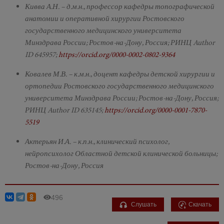
Кивва А.Н. – д.м.н., профессор кафедры топографической
анатомии и оперативной хирургии Ростовского
государственного медицинского университета
Минздрава России; Ростов-на-Дону, Россия; РИНЦ Author
ID 645957;
https://orcid.org/0000-0002-0802-9364
Ковалев М.В. – к.м.н., доцент кафедры детской хирургии и
ортопедии Ростовского государственного медицинского
университета Минздрава России; Ростов-на-Дону, Россия;
РИНЦ Author ID 635145;
https://orcid.org/0000-0001-7870-
5519
Актерьян И.А. – к.п.н., клинический психолог,
нейропсихолог Областной детской клинической больницы;
Ростов-на-Дону, Россия
496
Слушать
Скачать