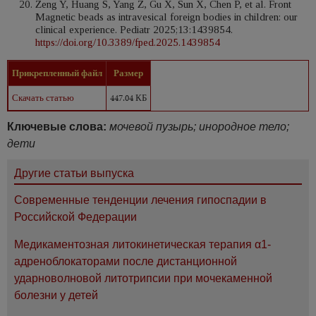
Zeng Y, Huang S, Yang Z, Gu X, Sun X, Chen P, et al. Front
Magnetic beads as intravesical foreign bodies in children: our
clinical experience. Pediatr 2025;13:1439854.
https://doi.org/10.3389/fped.2025.1439854
Прикрепленный файл
Размер
Скачать статью
447.04 КБ
Ключевые слова:
мочевой пузырь; инородное тело;
дети
Другие статьи выпуска
Современные тенденции лечения гипоспадии в
Российской Федерации
Медикаментозная литокинетическая терапия α1-
адреноблокаторами после дистанционной
ударноволновой литотрипсии при мочекаменной
болезни у детей