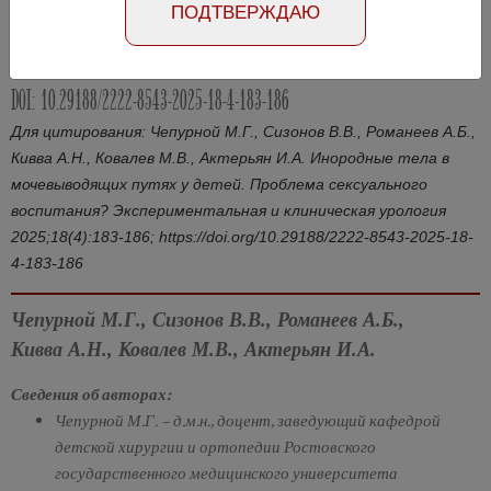
ПОДТВЕРЖДАЮ
Абстракт на английском языке
Номер №4, 2025
- стр. 183-186
DOI: 10.29188/2222-8543-2025-18-4-183-186
Для цитирования: Чепурной М.Г., Сизонов В.В., Романеев А.Б.,
Кивва А.Н., Ковалев М.В., Актерьян И.А. Инородные тела в
мочевыводящих путях у детей. Проблема сексуального
воспитания? Экспериментальная и клиническая урология
2025;18(4):183-186; https://doi.org/10.29188/2222-8543-2025-18-
4-183-186
Чепурной М.Г., Сизонов В.В., Романеев А.Б.,
Кивва А.Н., Ковалев М.В., Актерьян И.А.
Сведения об авторах:
Чепурной М.Г. – д.м.н., доцент, заведующий кафедрой
детской хирургии и ортопедии Ростовского
государственного медицинского университета