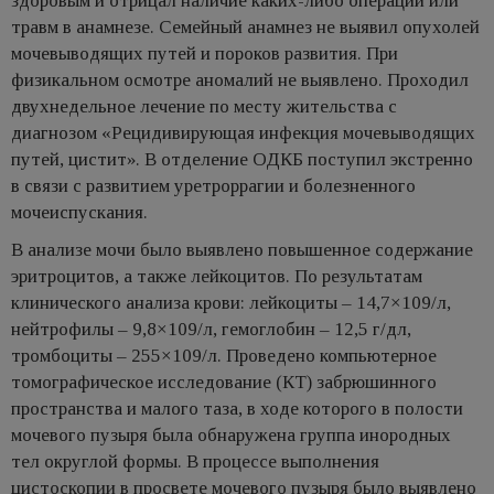
здоровым и отрицал наличие каких-либо операций или
травм в анамнезе. Семейный анамнез не выявил опухолей
мочевыводящих путей и пороков развития. При
физикальном осмотре аномалий не выявлено. Проходил
двухнедельное лечение по месту жительства с
диагнозом «Рецидивирующая инфекция мочевыводящих
путей, цистит». В отделение ОДКБ поступил экстренно
в связи с развитием уретроррагии и болезненного
мочеиспускания.
В анализе мочи было выявлено повышенное содержание
эритроцитов, а также лейкоцитов. По результатам
клинического анализа крови: лейкоциты – 14,7×109/л,
нейтрофилы – 9,8×109/л, гемоглобин – 12,5 г/дл,
тромбоциты – 255×109/л. Проведено компьютерное
томографическое исследование (КТ) забрюшинного
пространства и малого таза, в ходе которого в полости
мочевого пузыря была обнаружена группа инородных
тел округлой формы. В процессе выполнения
цистоскопии в просвете мочевого пузыря было выявлено