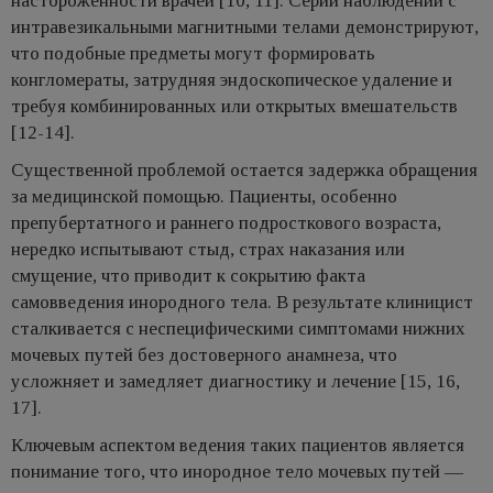
настороженности врачей [10, 11]. Серии наблюдений с
интравезикальными магнитными телами демонстрируют,
что подобные предметы могут формировать
конгломераты, затрудняя эндоскопическое удаление и
требуя комбинированных или открытых вмешательств
[12-14].
Существенной проблемой остается задержка обращения
за медицинской помощью. Пациенты, особенно
препубертатного и раннего подросткового возраста,
нередко испытывают стыд, страх наказания или
смущение, что приводит к сокрытию факта
самовведения инородного тела. В результате клиницист
сталкивается с неспецифическими симптомами нижних
мочевых путей без достоверного анамнеза, что
усложняет и замедляет диагностику и лечение [15, 16,
17].
Ключевым аспектом ведения таких пациентов является
понимание того, что инородное тело мочевых путей —