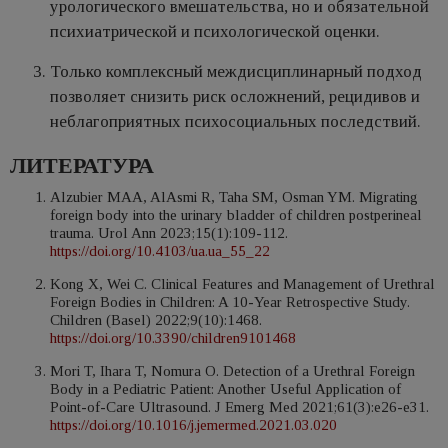
урологического вмешательства, но и обязательной
психиатрической и психологической оценки.
Только комплексный междисциплинарный подход
позволяет снизить риск осложнений, рецидивов и
неблагоприятных психосоциальных последствий.
ЛИТЕРАТУРА
Alzubier MAA, AlAsmi R, Taha SM, Osman YM. Migrating
foreign body into the urinary bladder of children postperineal
trauma. Urol Ann 2023;15(1):109-112.
https://doi.org/10.4103/ua.ua_55_22
Kong X, Wei C. Clinical Features and Management of Urethral
Foreign Bodies in Children: A 10-Year Retrospective Study.
Children (Basel) 2022;9(10):1468.
https://doi.org/10.3390/children9101468
Mori T, Ihara T, Nomura O. Detection of a Urethral Foreign
Body in a Pediatric Patient: Another Useful Application of
Point-of-Care Ultrasound. J Emerg Med 2021;61(3):e26-e31.
https://doi.org/10.1016/j.jemermed.2021.03.020