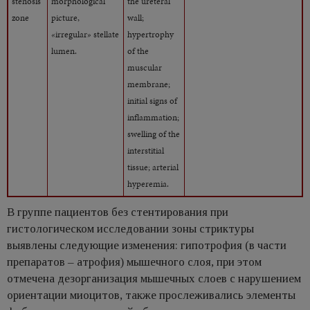
stenosis
morphological
the ureteral
zone
picture,
wall;
«irregular» stellate
hypertrophy
lumen.
of the
muscular
membrane;
initial signs of
inflammation;
swelling of the
interstitial
tissue; arterial
hyperemia.
В группе пациентов без стентирования при
гистологическом исследовании зоны стриктуры
выявлены следующие изменения: гипотрофия (в части
препаратов – атрофия) мышечного слоя, при этом
отмечена дезорганизация мышечных слоев с нарушением
ориентации миоцитов, также прослеживались элементы