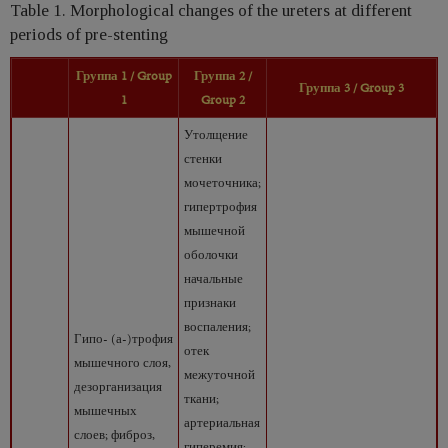
Table 1. Morphological changes of the ureters at different
periods of pre-stenting
Группа 1 / Group
Группа 2 /
Группа 3 / Group 3
1
Group 2
Утолщение
стенки
мочеточника;
гипертрофия
мышечной
оболочки
начальные
признаки
воспаления;
Гипо- (а-)трофия
отек
мышечного слоя,
межуточной
дезорганизация
ткани;
мышечных
артериальная
слоев; фиброз,
гиперемия;