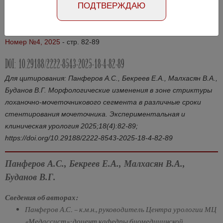
ПОДТВЕРЖДАЮ
Абстракт на русском языке
Абстракт на английском языке
Номер №4, 2025
- стр. 82-89
DOI: 10.29188/2222-8543-2025-18-4-82-89
Для цитирования: Панферов А.С., Бекреев Е.А., Малхасян В.А.,
Буданов В.Г. Морфологические изменения в зоне стриктуры
лоханочно-мочеточникового сегмента в различные сроки
стентирования мочеточника. Экспериментальная и
клиническая урология 2025;18(4):82-89;
https://doi.org/10.29188/2222-8543-2025-18-4-82-89
Панферов А.С., Бекреев Е.А., Малхасян В.А.,
Буданов В.Г.
Сведения об авторах:
Панферов А.С. – к.м.н., руководитель Центра урологии МЦ
«Медассист»; доцент кафедры биомедицинской