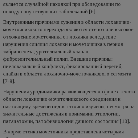
является случайной находкой при обследовании по
поводу сопутствующих заболеваний [6].
Внутренними причинами сужения в области лоханочно-
мочеточникового перехода являются стеноз или высокое
отхождение мочеточника от лоханки вследствие
нарушения слияния лоханки и мочеточника в период
эмбриогенеза, уротелиальный клапан,
фиброэпителиальный полип. Внешние причины:
пиеловазальный конфликт, фиксированный перегиб,
спайки в области лоханочно-мочеточникового сегмента
[7-9].
Нарушения уродинамики развивающееся на фоне стеноза
области лоахночно-мочеточникового соединения к
настоящему времени недостаточно изучены, несмотря на
значительные достижения в понимании этиологии,
патанатомии, патофизиологии данного состояния [10].
В норме стенка мочеточника представлена четырьмя