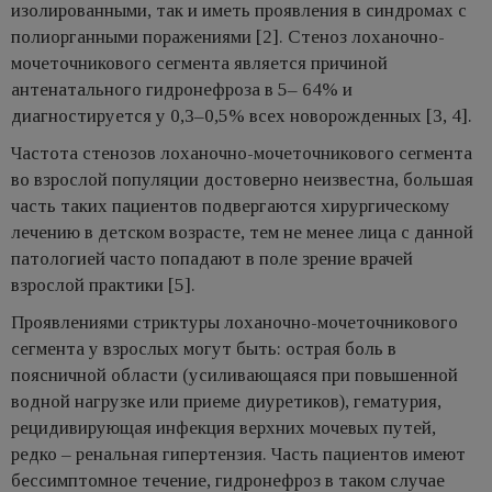
изолированными, так и иметь проявления в синдромах c
полиорганными поражениями [2]. Стеноз лоханочно-
мочеточникового сегмента является причиной
антенатального гидронефроза в 5– 64% и
диагностируется у 0,3–0,5% всех новорожденных [3, 4].
Частота стенозов лоханочно-мочеточникового сегмента
во взрослой популяции достоверно неизвестна, большая
часть таких пациентов подвергаются хирургическому
лечению в детском возрасте, тем не менее лица с данной
патологией часто попадают в поле зрение врачей
взрослой практики [5].
Проявлениями стриктуры лоханочно-мочеточникового
сегмента у взрослых могут быть: острая боль в
поясничной области (усиливающаяся при повышенной
водной нагрузке или приеме диуретиков), гематурия,
рецидивирующая инфекция верхних мочевых путей,
редко – ренальная гипертензия. Часть пациентов имеют
бессимптомное течение, гидронефроз в таком случае