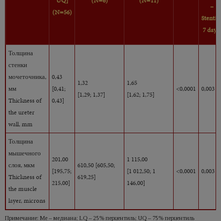
UQ]
(N=6)
(N=11)
–
(N=56)
Stentin
7
days
Толщина
стенки
мочеточника,
0,43
1,32
1,65
мм
[0,41;
<0,0001
0,003
[1,29; 1,37]
[1,62; 1,75]
Thickness of
0,43]
the ureter
wall, mm
Толщина
мышечного
201,00
1 115,00
слоя, мкм
610,50 [605,50;
[195,75;
[1 012,50; 1
<0,0001
0,003
Thickness of
619,25]
215,00]
146,00]
the muscle
layer, microns
Примечание: Ме – медиана; LQ – 25% перцентиль; UQ – 75% перцентиль