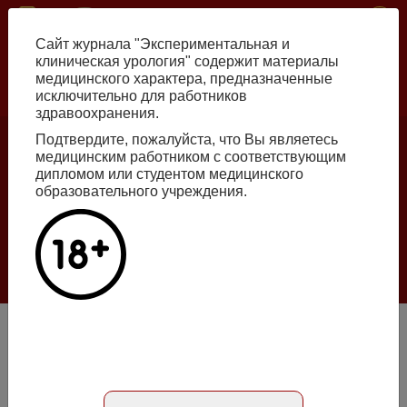
Перейти
ISSN print 2222-8543 ISSN online 2712-8571 10.29188/2222-8543
к
Сайт журнала "Экспериментальная и
основному
клиническая урология" содержит материалы
содержанию
медицинского характера, предназначенные
исключительно для работников
Russian
English
здравоохранения.
Подтвердите, пожалуйста, что Вы являетесь
медицинским работником с соответствующим
Номер №2, 2026
дипломом или студентом медицинского
образовательного учреждения.
Галлюцинации больших языковых моделей
в клинической урологии
Подробнее
Морфологические изменения в зоне стриктуры
лоханочно-мочеточникового сегмента в различные сроки
стентирования мочеточника