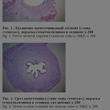
Рис. 1. Лоханочно-мочеточниковый сегмент («зона
стеноза»), окраска гематоксилином и эозином; х 200
Fig. 1. Pelvic-ureteral segment («stenosis zone»), H&E; x 200
Рис. 2. Срез мочеточника («вне зоны стеноза»), окраска
гематоксилином и эозином; увеличение х 200
Fig. 2. Ureter section («outside the stenosis zone»), H&E; x 200