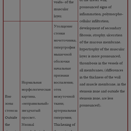
voids» of the
pronounced signs of
muscular
inflammation; polymorpho-
layer.
cellular infiltration;
Утолщение
development of secondary
стенки
fibrosis; atrophy, ulceration
мочеточника;
of the mucous membrane.
гипертрофия
hypertrophy of the muscular
мышечной
layer is more pronounced;
оболочки
thrombosis in the vessels of
начальные
all membranes; (differences
признаки
in the thickness of the wall
Нормальная
воспаления;
and muscle membrane, in the
морфологическая
отек
stenosis zone and outside the
Вне
картина,
межуточной
stenosis zone, are less
зоны
«неправильный»
ткани;
pronounced).
стеноза
звездчатый
артериальная
Outside
просвет.
гиперемия;
the
Normal
Thickening of