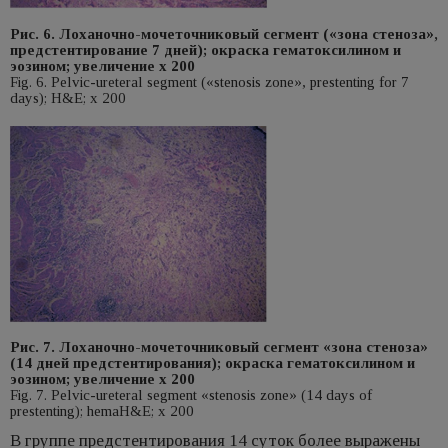
Рис. 6. Лоханочно-мочеточниковый сегмент («зона стеноза»,
предстентирование 7 дней); окраска гематоксилином и
эозином; увеличение х 200
Fig. 6. Pelvic-ureteral segment («stenosis zone», prestenting for 7
days); H&E; x 200
Рис. 7. Лоханочно-мочеточниковый сегмент «зона стеноза»
(14 дней предстентирования); окраска гематоксилином и
эозином; увеличение х 200
Fig. 7. Pelvic-ureteral segment «stenosis zone» (14 days of
prestenting); hemaH&E; x 200
В группе предстентирования 14 суток более выражены