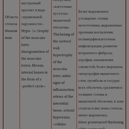
внутренний
«клеточные
просвет в виде
Более выраженное
пустоты»
Область
«правильной
утолщение стенки
мышечной
стеноза
окружности».
мочеточника; выраженные
оболочки.
Stenosis
Hypo- (a-)trophy
признаки воспаления;
Thickening of
zone
of the muscular
полиморфноклеточная
the ureteral
layer,
инфильтрация; развитие
wall;
disorganization of
вторичного фиброза;
hypertrophy
the muscular
атрофия, изъязвления
of the
layers; fibrosis,
слизистой; более выражена
muscular
internal lumen in
гипертрофия мышечного
layer; initial
the form of a
слоя; тромбозы в сосудах
signs of
«perfect circle».
всех оболочек; (различия в
inflammation;
толщине стенки и
edema of the
мышечной оболочки, в зоне
interstitial
стеноза и вне зоны стеноза,
tissue; arterial
менее выражены).
hyperemia;
More pronounced thickening
«cellular
of the ureter wall;