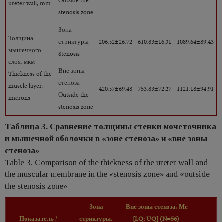
Оutside the
ureter wall, mm
stenosis zone
Зона
Толщина
стриктуры
206,52±26,72
610,83±16,31
1089,64±89,43
мышечного
Stenosis
слоя, мкм
Вне зоны
Thickness of the
стеноза
muscle layer,
420,57±69,48
753,83±72,27
1121,18±94,91
Оutside the
microns
stenosis zone
Таблица 3. Сравнение толщины стенки мочеточника
и мышечной оболочки в «зоне стеноза» и «вне зоны
стеноза»
Table 3. Comparison of the thickness of the ureter wall and
the muscular membrane in the «stenosis zone» and «outside
the stenosis zone»
Зона
Вне зоны стеноза, Ме
Показатель /
стриктуры,
[LQ; UQ] (N=56)