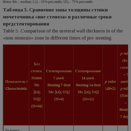
Notes: Me – median; LQ – 25% percentile; UQ – 75% percentile
Таблица 5. Сравнение зоны толщины стенки
мочеточника «вне стеноза» в различные сроки
предстентирования
Table 5. Comparison of the ureteral wall thickness in of the
«non-stenosis» zone in different times of pre-stenting
p valu
(без
Без
стент
стента
Стентирование
Стентирование
– 7
Native
7 дней
14
дней
Показатель
/
p value
дней)
Ме
Stenting
7
days
Stenting
14
days
Characteristic
(df=2)
p
valu
[LQ;
Ме [LQ; UQ]
Ме [LQ; UQ]
(Nativ
UQ]
(N=6)
(N=11)
–
(N=56)
Stentin
7
days
Толщина