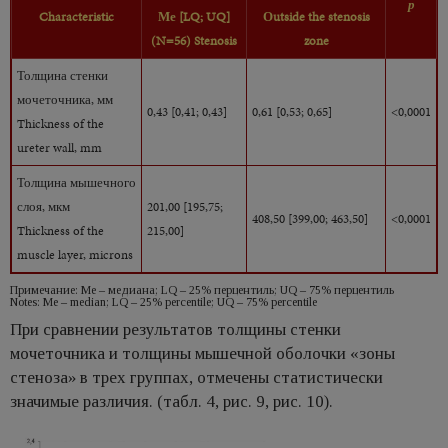
р
Characteristic
Ме
[LQ;
UQ]
Оutside the stenosis
(N=56) Stenosis
zone
Толщина стенки
мочеточника, мм
0,43 [0,41; 0,43]
0,61 [0,53; 0,65]
<0,0001
Thickness of the
ureter wall, mm
Толщина мышечного
слоя, мкм
201,00 [195,75;
408,50 [399,00; 463,50]
<0,0001
Thickness of the
215,00]
muscle layer, microns
Примечание: Ме – медиана; LQ – 25% перцентиль; UQ – 75% перцентиль
Notes: Me – median; LQ – 25% percentile; UQ – 75% percentile
При сравнении результатов толщины стенки
мочеточника и толщины мышечной оболочки «зоны
стеноза» в трех группах, отмечены статистически
значимые различия. (табл. 4, рис. 9, рис. 10).