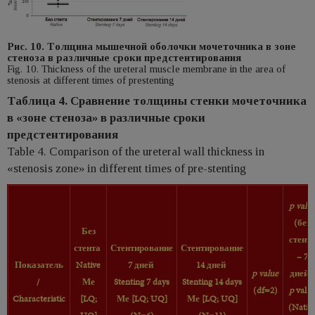
Рис. 10. Tолщинa мышечной оболочки мочеточника в зоне
стеноза в различные сроки предстентирования
Fig. 10. Thickness of the ureteral muscle membrane in the area of
stenosis at different times of prestenting
Таблица 4. Сравнение толщины стенки мочеточника
в «зонe стеноза» в различные сроки
предстентирования
Table 4. Comparison of the ureteral wall thickness in
«stenosis zone» in different times of pre-stenting
p valu
(без
Без
стент
стента
Стентирование
Стентирование
– 7
Показатель
Native
7 дней
14
дней
p value
дней)
/
Ме
Stenting
7
days
Stenting
14
days
(df=2)
p
valu
Characteristic
[LQ;
Ме [LQ; UQ]
Ме [LQ; UQ]
(Nativ