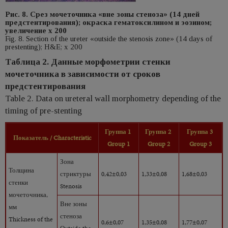
Рис. 8. Срез мочеточника «вне зоны стеноза» (14 дней
предстентирования); окраска гематоксилином и эозином;
увеличение х 200
Fig. 8. Section of the ureter «outside the stenosis zone» (14 days of
prestenting); H&E; x 200
Таблица 2. Данные морфометрии стенки
мочеточника в зависимости от сроков
предстентирования
Table 2. Data on ureteral wall morphometry depending of the
timing of pre-stenting
Группа 1
Группа 2
Группа 3
Показатель / Characteristic
Group 1
Group 2
Group 3
Зона
Толщина
стриктуры
0,42±0,03
1,33±0,08
1,68±0,03
стенки
Stenosis
мочеточника,
Вне зоны
мм
стеноза
Thickness of the
0,6±0,07
1,35±0,08
1,77±0,07