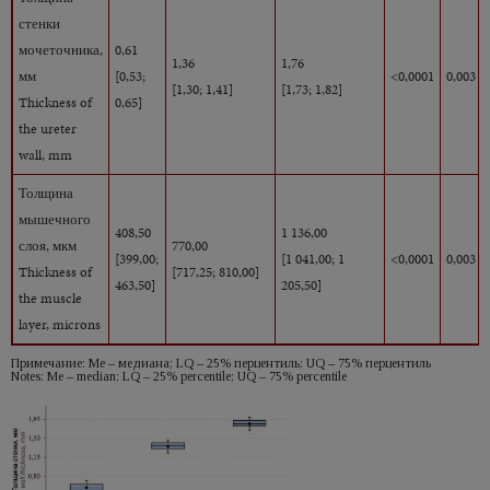
стенки
мочеточника,
0,61
1,36
1,76
мм
[0,53;
<0,0001
0,003
[1,30; 1,41]
[1,73; 1,82]
Thickness of
0,65]
the ureter
wall, mm
Толщина
мышечного
408,50
1 136,00
слоя, мкм
770,00
[399,00;
[1 041,00; 1
<0,0001
0,003
Thickness of
[717,25; 810,00]
463,50]
205,50]
the muscle
layer, microns
Примечание: Ме – медиана; LQ – 25% перцентиль; UQ – 75% перцентиль
Notes: Me – median; LQ – 25% percentile; UQ – 75% percentile