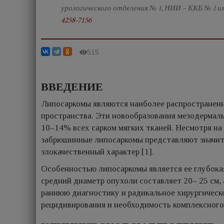
урологического отделения № 1, НИИ – ККБ № 1 им
4258-7156
515
ВВЕДЕНИЕ
Липосаркомы являются наиболее распространен
пространства. Эти новообразования мезодермал
10–14% всех сарком мягких тканей. Несмотря на
забрюшинные липосаркомы представляют значите
злокачественный характер [1].
Особенностью липосаркомы является ее глубокая
средний диаметр опухоли составляет 20– 25 см, 
раннюю диагностику и радикальное хирургическо
рецидивирования и необходимость комплексного 