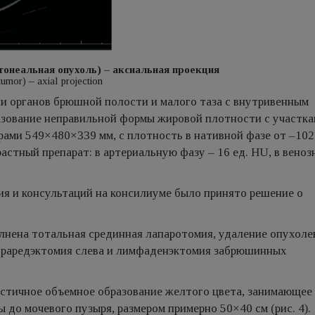
тонеальная опухоль) – аксиальная проекция
tumor) – axial projection
 органов брюшной полости и малого таза с внутривенным
зование неправильной формы жировой плотности с участк
рами 549×480×339 мм, с плотность в нативной фазе от –102
астный препарат: в артериальную фазу – 16 ед. HU, в веноз
я и консультаций на консилиуме было принято решение о
олнена тотальная срединная лапаротомия, удаление опухоле
ефраредэктомия слева и лимфаденэктомия забрюшинных
стичное объемное образование желтого цвета, занимающее
до мочевого пузыря, размером примерно 50×40 см (рис. 4).