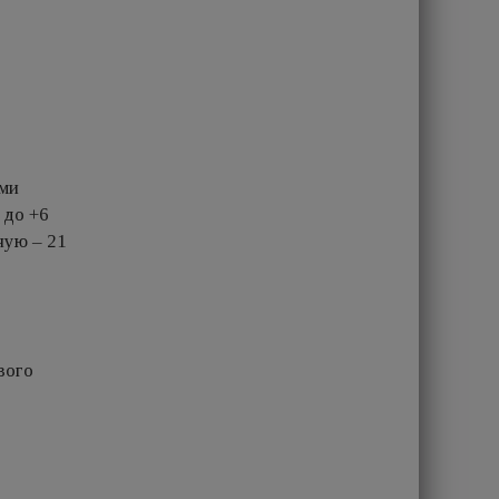
ами
 до +6
ную – 21
вого