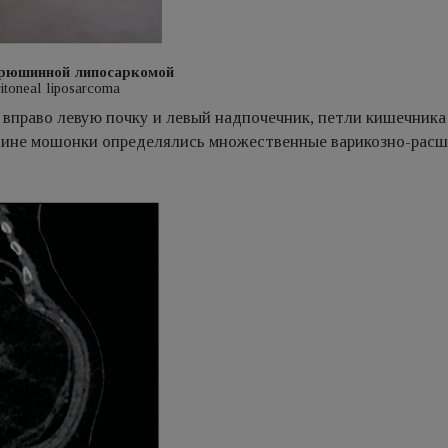
абрюшинной липосаркомой
ritoneal liposarcoma
вправо левую почку и левый надпочечник, петли кишечника
ловине мошонки определялись множественные варикозно-рас