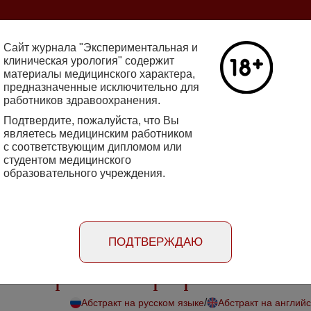
ine 2712-8571 10.29188/2222-8543
Сайт журнала "Экспериментальная и
клиническая урология" содержит
материалы медицинского характера,
Номер №2, 
предназначенные исключительно для
работников здравоохранения.
кин - основатель НИИ
Галлюцинации
е исследования в НИИ
Подтвердите, пожалуйста, что Вы
клинической 
огии
являетесь медицинским работником
Подробнее
с соответствующим дипломом или
студентом медицинского
образовательного учреждения.
rimental'naya i klinicheskaya urologiya
Порядок
Информация
Информация для
рецензирования
для авторов
рекламодателей
статей
ПОДТВЕРЖДАЮ
ома забрюшинного пространства
/
Абстракт на русском языке
Абстракт на англий