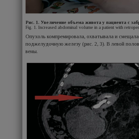
Рис. 1. Увеличение объема живота у пациента с з
Fig. 1. Increased abdominal volume in a patient with retrope
Опухоль компремировала, охватывала и смещала 
поджелудочную железу (рис. 2, 3). В левой по
вены.