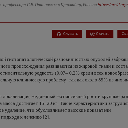
. профессора С.В. Очаповского; Краснодар, Россия;
https://orcid.org
Слушать
Скачать
Ска
ной гистопатологической разновидностью опухолей забрю
ьного происхождения развиваются из жировой ткани и сост
 относительную редкость (0,07– 0,2% среди всех новообраз
льную клиническую проблему, так как около 85% из них и
 локализация, медленный экспансивный рост и крупные раз
а масса достигает 15–20 кг. Такие характеристики затрудн
е удаление, что обусловливает высокие показатели
подхода к лечению [2].