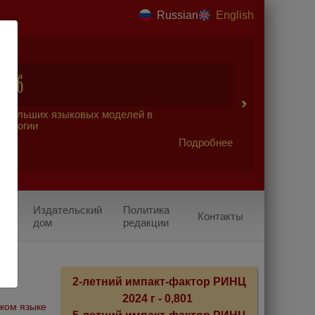
Russian
English
2026
 больших языковых моделей в
урологии
Подробнее
Издательский
Политика
Контакты
дом
редакции
2-летний импакт-фактор РИНЦ
2024 г - 0,801
ском языке