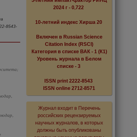
5-летний импакт-фактор РИНЦ
2024 г - 0,722
ма
10-летний индекс Хирша 20
22-8543-
Включен в Russian Science
Citation Index (RSCI)
Категория в списке ВАК - 1 (К1)
Уровень журнала в Белом
списке - 3
ерситета;
ISSN print 2222-8543
ISSN online 2712-8571
нодар,
Журнал входит в Перечень
снодар,
российских рецензируемых
научных журналов, в которых
должны быть опубликованы
г