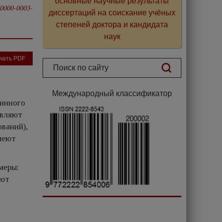
основные научные результаты
/0000-0003-
диссертаций на соискание учёных
степеней доктора и кандидата
наук
чать PDF
Международный классификатор
шинного
авляют
ований),
меют
меры:
яют