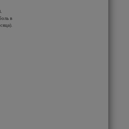
.
боль в
сяца).