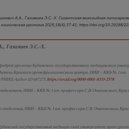
шкевич А.А., Газимиев Э.С.-Х. Гигантская миксоидная липосарко
ническая урология 2025;18(4):37-41; https://doi.org/10.29188/22
., Газимиев Э.С.-Х.
кафедрой урологии Кубанского государственного медицинского унив
одитель Краевого уронефрологического центра, НИИ – ККБ № 1 им.
; РИНЦ Author ID 687275;
https://orcid.org/0000-0001-8335-2578
отделением, НИИ – ККБ № 1 им. профессора С.В. Очаповского; Крас
го отделения, НИИ – ККБ № 1 им. профессора С.В. Очаповского; Кра
 Кубанский государственный медицин-ский университет; врач-уроло