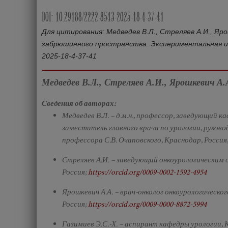
DOI: 10.29188/2222-8543-2025-18-4-37-41
Для цитирования: Медведев В.Л., Стреляев А.И., Яро
забрюшинного пространства. Экспериментальная и кли
2025-18-4-37-41
Медведев В.Л., Стреляев А.И., Ярошкевич А.А
Сведения об авторах:
Медведев В.Л. – д.м.н., профессор, заведующий 
заместитель главного врача по урологии, руков
профессора С.В. Очаповского, Краснодар, Россия
Стреляев А.И. – заведующий онкоурологическим 
Россия;
https://orcid.org/0009-0002-1592-4954
Ярошкевич А.А. – врач-онколог онкоурологическо
Россия;
https://orcid.org/0009-0000-8872-5994
Газимиев Э.С.-Х. – аспирант кафедры урологии,