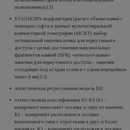
позвоночника) [3];
STAGHORN морфометрия (расчет объема камня с
помощью софта и данных мультиспиральной
компьютерной томографии (МСКТ); выбор
оптимальной чашечки почки для перкутанного
доступа с целью достижения максимальных
фрагментов камней (SFR); «нежелательные»
чашечки для перкутанного доступа – чашечки
отходящие под острым углом и с узким перешейком
менее 8 мм) [5];
логистическая регрессионная модель [6];
отечественная классификация К1-К4 (К1 –
конкремент выполняет лоханку и одну из чашечек;
К2 – конкремент расположен в лоханке
внепочечного типа с отростками в двух и более
чашечках; К3 – конкремент расположен в лоханке