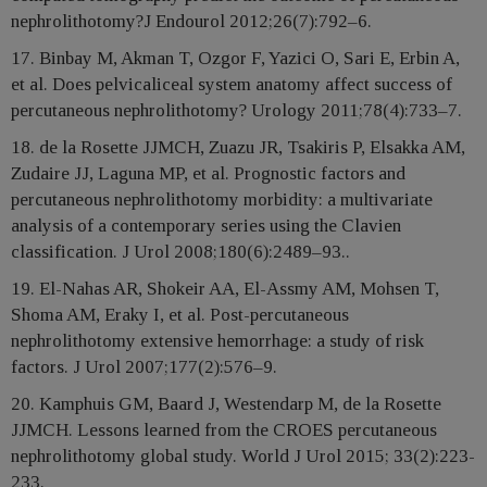
nephrolithotomy?J Endourol 2012;26(7):792–6.
17. Binbay M, Akman T, Ozgor F, Yazici O, Sari E, Erbin A,
et al. Does pelvicaliceal system anatomy affect success of
percutaneous nephrolithotomy? Urology 2011;78(4):733–7.
18. de la Rosette JJMCH, Zuazu JR, Tsakiris P, Elsakka AM,
Zudaire JJ, Laguna MP, et al. Prognostic factors and
percutaneous nephrolithotomy morbidity: a multivariate
analysis of a contemporary series using the Clavien
classification. J Urol 2008;180(6):2489–93..
19. El-Nahas AR, Shokeir AA, El-Assmy AM, Mohsen T,
Shoma AM, Eraky I, et al. Post-percutaneous
nephrolithotomy extensive hemorrhage: a study of risk
factors. J Urol 2007;177(2):576–9.
20. Kamphuis GM, Baard J, Westendarp M, de la Rosette
JJMCH. Lessons learned from the CROES percutaneous
nephrolithotomy global study. World J Urol 2015; 33(2):223-
233.