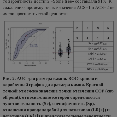
то вероятность достичь «Stone free» составляла 91%. К
сожалению, промежуточные значения ACS=1 и ACS=2 не
имели прогностической ценности.
Рис. 2. AUC для размера камня. ROC-кривая и
коробочный график для размера камня. Красной
точкой отмечено значение точки отсечения COP (cut-
off point), относительно которой определяются
чувствительность (Se), специфичность (Sp),
отношения правдоподобий для позитивов (LR[+]) и
негативов (LR[+]) и предсказательные вероятности