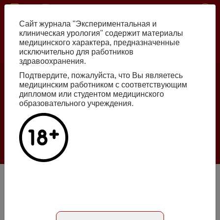
Перейти
ISSN print 2222-8543 ISSN online 2712-8571 10.29188/2222-8543
к
Сайт журнала "Экспериментальная и
основному
клиническая урология" содержит материалы
содержанию
медицинского характера, предназначенные
исключительно для работников
Russian
English
здравоохранения.
Подтвердите, пожалуйста, что Вы являетесь
медицинским работником с соответствующим
Номер №2, 2026
дипломом или студентом медицинского
образовательного учреждения.
Галлюцинации больших языковых моделей
в клинической урологии
Подробнее
Система «ACS» или новый способ прогнозирования
эффективности перкутанной нефролитотомии
Абстракт на русском языке