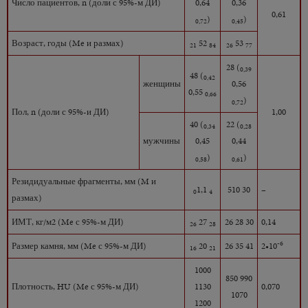
Число пациентов, n (доли с 95%-м ДИ)
0,64
0,36
0,61
)
)
0,72
0,45
Возраст, годы (Me и размах)
52
53
21
84
26
77
28 (
0,39
48 (
0,42
женщины
0,56
0,55
0,66
)
0,72
Пол, n (доли с 95%-и ДИ)
1,00
40 (
22 (
0,34
0,28
мужчины
0,45
0,44
)
)
0,58
0,61
Резидидуальные фрагменты, мм (M и
1,1
510 30
–
0
4
размах)
ИМТ, кг/м2 (Me с 95%-м ДИ)
27
26 28 30
0,14
26
28
-6
Размер камня, мм (Me с 95%-м ДИ)
20
26 35 41
2•10
16
21
1000
850 990
Плотность, HU (Me с 95%-м ДИ)
1130
0,070
1070
1200