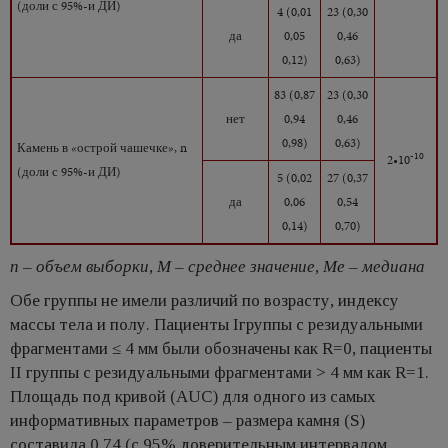
(доли с 95%-и ДИ)
4 (0,01
23 (0,30
да
0,05
0,46
0,12)
0,63)
83 (0,87
23 (0,30
нет
0,94
0,46
0,98)
0,63)
Камень в «острой чашечке», n
-10
2•10
(доли с 95%-и ДИ)
5 (0,02
27 (0,37
да
0,06
0,54
0,14)
0,70)
n – объем выборки, M – среднее значение, Me – медиана
Обе группы не имели различий по возрасту, индексу
массы тела и полу. Пациенты Iгруппы с резидуальными
фрагментами ≤ 4 мм были обозначены как R=0, пациенты
II группы с резидуальными фрагментами > 4 мм как R=1.
Площадь под кривой (AUC) для одного из самых
информативных параметров – размера камня (S)
составила 0,74 (с 95% доверительным интервалом