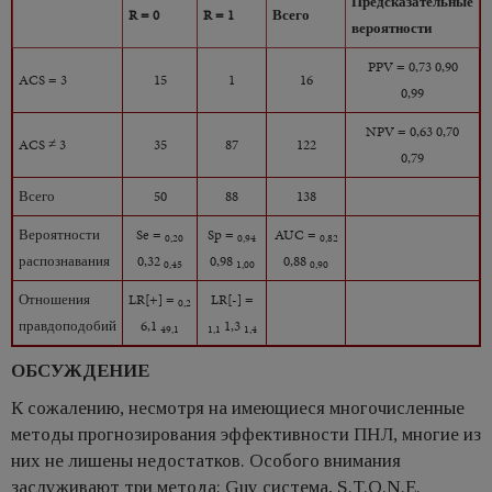
Предсказательные
R = 0
R = 1
Всего
вероятности
PPV = 0,73 0,90
ACS = 3
15
1
16
0,99
NPV = 0,63 0,70
ACS ≠ 3
35
87
122
0,79
Всего
50
88
138
Вероятности
Se =
Sp =
AUC =
0,20
0,94
0,82
распознавания
0,32
0,98
0,88
0,45
1,00
0,90
Отношения
LR[+] =
LR[-] =
0,2
правдоподобий
6,1
1,3
49,1
1,1
1,4
ОБСУЖДЕНИЕ
К сожалению, несмотря на имеющиеся многочисленные
методы прогнозирования эффективности ПНЛ, многие из
них не лишены недостатков. Особого внимания
заслуживают три метода: Guy система, S.T.O.N.E.