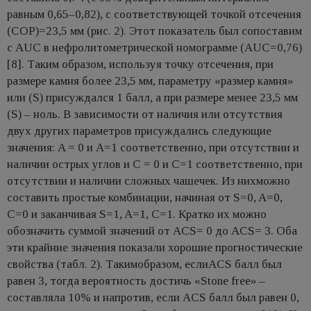
равным 0,65–0,82), с соответствующей точкой отсечения
(COP)=23,5 мм (рис. 2). Этот показатель был сопоставим
с AUC в нефролитометрической номограмме (AUC=0,76)
[8]. Таким образом, используя точку отсечения, при
размере камня более 23,5 мм, параметру «размер камня»
или (S) присуждался 1 балл, а при размере менее 23,5 мм
(S) – ноль. В зависимости от наличия или отсутствия
двух других параметров присуждались следующие
значения: A = 0 и A=1 соответственно, при отсутствии и
наличии острых углов и C = 0 и C=1 соответственно, при
отсутствии и наличии сложных чашечек. Из нихможно
составить простые комбинации, начиная от S=0, A=0,
C=0 и заканчивая S=1, A=1, C=1. Кратко их можно
обозначить суммой значений от ACS= 0 до ACS= 3. Оба
эти крайние значения показали хорошие прогностические
свойства (табл. 2). Такимобразом, еслиACS балл был
равен 3, тогда вероятность достичь «Stone free» –
составляла 10% и напротив, если ACS балл был равен 0,