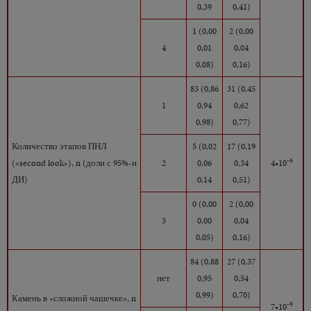
0,39
0,41)
1 (0,00
2 (0,00
4
0,01
0,04
0,08)
0,16)
83 (0,86
31 (0,45
1
0,94
0,62
0,98)
0,77)
Количество этапов ПНЛ
5 (0,02
17 (0,19
-6
(«second look»), n (доли с 95%-и
2
0,06
0,34
4•10
ДИ)
0,14
0,51)
0 (0,00
2 (0,00
3
0,00
0,04
0,05)
0,16)
84 (0,88
27 (0,37
нет
0,95
0,54
0,99)
0,70)
Камень в «сложной чашечке», n
-9
7•10