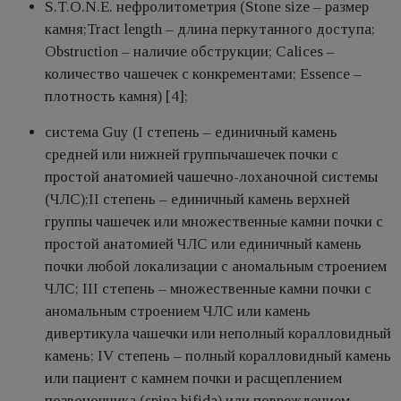
S.T.O.N.E. нефролитометрия (Stone size – размер
камня;Tract length – длина перкутанного доступа;
Obstruction – наличие обструкции; Calices –
количество чашечек с конкрементами; Essence –
плотность камня) [4];
система Guy (I степень – единичный камень
средней или нижней группычашечек почки с
простой анатомией чашечно-лоханочной системы
(ЧЛС);II степень – единичный камень верхней
группы чашечек или множественные камни почки с
простой анатомией ЧЛС или единичный камень
почки любой локализации с аномальным строением
ЧЛС; III степень – множественные камни почки с
аномальным строением ЧЛС или камень
дивертикула чашечки или неполный коралловидный
камень; IV степень – полный коралловидный камень
или пациент с камнем почки и расщеплением
позвоночника (spina bifida) или повреждением