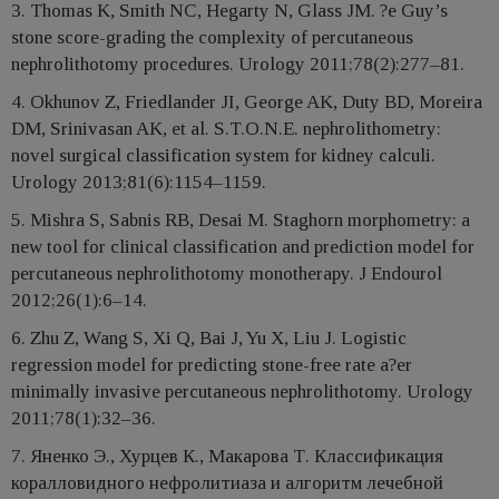
3. Thomas K, Smith NC, Hegarty N, Glass JM. ?e Guy’s
stone score-grading the complexity of percutaneous
nephrolithotomy procedures. Urology 2011;78(2):277–81.
4. Okhunov Z, Friedlander JI, George AK, Duty BD, Moreira
DM, Srinivasan AK, et al. S.T.O.N.E. nephrolithometry:
novel surgical classification system for kidney calculi.
Urology 2013;81(6):1154–1159.
5. Mishra S, Sabnis RB, Desai M. Staghorn morphometry: a
new tool for clinical classification and prediction model for
percutaneous nephrolithotomy monotherapy. J Endourol
2012;26(1):6–14.
6. Zhu Z, Wang S, Xi Q, Bai J, Yu X, Liu J. Logistic
regression model for predicting stone-free rate a?er
minimally invasive percutaneous nephrolithotomy. Urology
2011;78(1):32–36.
7. Яненко Э., Хурцев К., Макарова Т. Классификация
коралловидного нефролитиаза и алгоритм лечебной