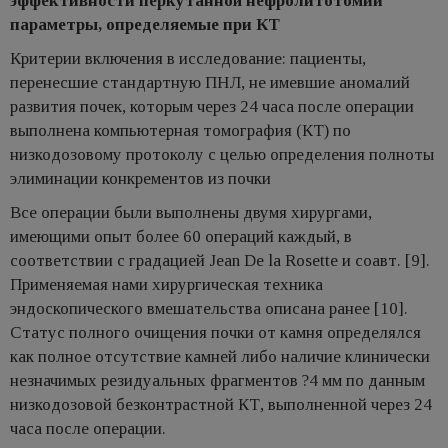
эффективности перкутанной нефролитотомии
параметры, определяемые при КТ
Критерии включения в исследование: пациенты,
перенесшие стандартную ПНЛ, не имевшие аномалий
развития почек, которым через 24 часа после операции
выполнена компьютерная томография (КТ) по
низкодозовому протоколу с целью определения полноты
элиминации конкрементов из почки
Все операции были выполнены двумя хирургами,
имеющими опыт более 60 операций каждый, в
соответствии с градацией Jean De la Rosette и соавт. [9].
Применяемая нами хирургическая техника
эндоскопического вмешательства описана ранее [10].
Статус полного очищения почки от камня определялся
как полное отсутствие камней либо наличие клинически
незначимых резидуальных фрагментов ?4 мм по данным
низкодозовой безконтрастной КТ, выполненной через 24
часа после операции.