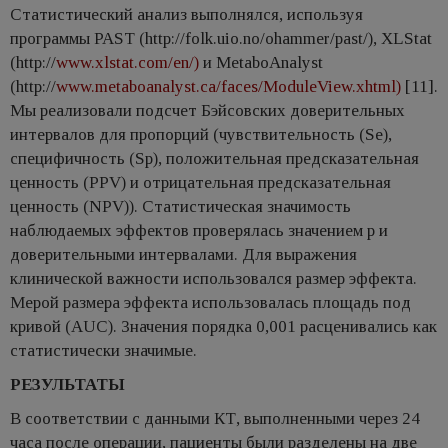
Статистический анализ выполнялся, используя
программы PAST (http://folk.uio.no/ohammer/past/), XLStat
(http://
www.xlstat.com/en/)
и MetaboAnalyst
(http://
www.metaboanalyst.ca/faces/ModuleView.xhtml)
[11].
Мы реализовали подсчет Бэйсовских доверительных
интервалов для пропорций (чувствительность (Se),
специфичность (Sp), положительная предсказательная
ценность (PPV) и отрицательная предсказательная
ценность (NPV)). Статистическая значимость
наблюдаемых эффектов проверялась значением p и
доверительными интервалами. Для выражения
клинической важности использовался размер эффекта.
Мерой размера эффекта использовалась площадь под
кривой (AUC). Значения порядка 0,001 расценивались как
статистически значимые.
РЕЗУЛЬТАТЫ
В соответствии с данными КТ, выполненными через 24
часа после операции, пациенты были разделены на две