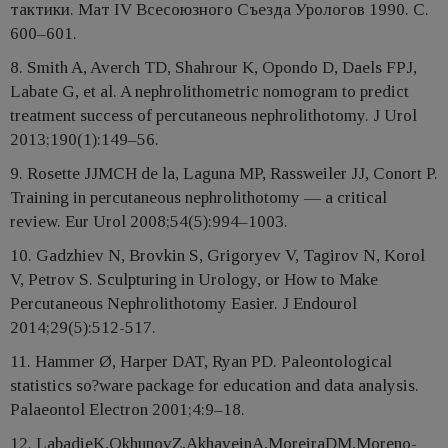
тактики. Мат IV Всесоюзного Съезда Урологов 1990. С.
600–601.
8. Smith A, Averch TD, Shahrour K, Opondo D, Daels FPJ,
Labate G, et al. A nephrolithometric nomogram to predict
treatment success of percutaneous nephrolithotomy. J Urol
2013;190(1):149–56.
9. Rosette JJMCH de la, Laguna MP, Rassweiler JJ, Conort P.
Training in percutaneous nephrolithotomy — a critical
review. Eur Urol 2008;54(5):994–1003.
10. Gadzhiev N, Brovkin S, Grigoryev V, Tagirov N, Korol
V, Petrov S. Sculpturing in Urology, or How to Make
Percutaneous Nephrolithotomy Easier. J Endourol
2014;29(5):512-517.
11. Hammer Ø, Harper DAT, Ryan PD. Paleontological
statistics so?ware package for education and data analysis.
Palaeontol Electron 2001;4:9–18.
12. LabadieK,OkhunovZ,AkhaveinA,MoreiraDM,Moreno-