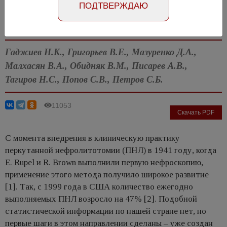
ПОДТВЕРЖДАЮ
Абстракт на английском языке
Номер №3, 2016
- стр. 52-56
Гаджиев Н.К., Григорьев В.Е., Мазуренко Д.А.,
Малхасян В.А., Обидняк В.М., Писарев А.В.,
Тагиров Н.С., Попов С.В., Петров С.Б.
11053
Скачать PDF
С момента внедрения в клиническую практику
перкутанной нефролитотомии (ПНЛ) в 1941 году, когда
E. Rupel и R. Brown выполнили первую нефроскопию,
применение этого метода получило широкое развитие
[1]. Так, с 1999 года в США количество ежегодно
выполняемых ПНЛ возросло на 47% [2]. Подобной
статистической информации по нашей стране нет, но
первые шаги в этом направлении сделаны – уже создан