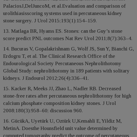
PalaciosJ,DelJuncoM, et al.Evaluation and comparison of
urolithiasisscoring systems used in percutaneous kidney
stone surgery. J Urol 2015;193(1):154–159.
13. Matlaga BR, Hyams ES. Stones: can the Guy’s stone
score predict PNL outcomes Nat Rev Urol 2011;8(7):363–4.
14. Bucuras V, Gopalakrishnam G, Wolf JS, Sun Y, Bianchi G,
Erdogru T, et al. The Clinical Research Office of the
Endourological Society Percutaneous Nephrolithotomy
Global Study: nephrolithotomy in 189 patients with solitary
kidneys. J Endourol 2012;26(4):336–41.
15. Kacker R, Meeks JJ, Zhao L, Nadler RB. Decreased
stone-free rates after percutaneous nephrolithotomy for high
calcium phosphate composition kidney stones. J Urol
2008;180(3):958–60; discussion 960.
16. GücükA, Uyetürk U, Oztürk U,Kemahli E, Yildiz M,
MetinA. Doesthe Hounsfield unit value determined by
computed tomography predict the outcome of percutaneous