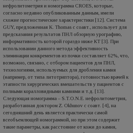
нефролитометрия и номограмма CROES, которые,
согласно недавно опубликованным данным, имели
схожие прогностические характеристики [12]. Система
GUY, предложенная K. Thomas c соавт., использует для
предсказания результатов ПНЛ обзорную урографию,
информативность которой гораздо ниже КТ [3]. При
использовании данного метода эффективность
элиминации конкрементов из почки составляет 62%, что,
возможно, связано, с отбором пациентов для ПНЛ,
технологиями, используемых для дробления камня
(например, от типа литотриптора), готовностью врачей к
этапности хирургических вмешательств у пациентов с
полными коралловидными камнями и т.д. [13].
Следующая номограмма – S.T.O.N.E. нефролитометрия,
разработанная доктором Z. Okhunov c соавт. [4], на
сегодняшний день является практически самой
всеобъемлющей номограммой, но при этом содержит
такие параметры, как расстояние от кожи до камня,