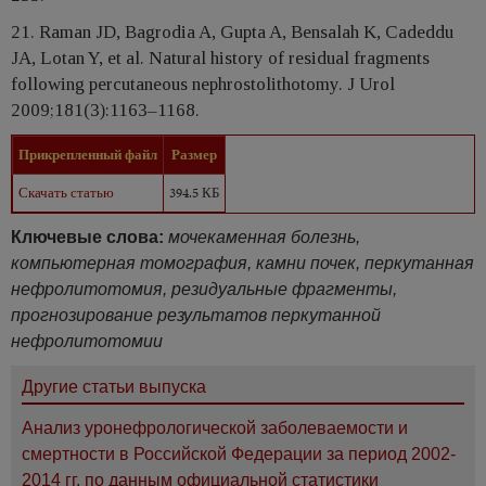
21. Raman JD, Bagrodia A, Gupta A, Bensalah K, Cadeddu
JA, Lotan Y, et al. Natural history of residual fragments
following percutaneous nephrostolithotomy. J Urol
2009;181(3):1163–1168.
Прикрепленный файл
Размер
Скачать статью
394.5 КБ
Ключевые слова:
мочекаменная болезнь,
компьютерная томография, камни почек, перкутанная
нефролитотомия, резидуальные фрагменты,
прогнозирование результатов перкутанной
нефролитотомии
Другие статьи выпуска
Анализ уронефрологической заболеваемости и
смертности в Российской Федерации за период 2002-
2014 гг. по данным официальной статистики