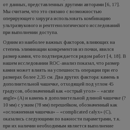
от данных, представленных другими авторами [6, 17].
Мы считаем, что это связано с возможностью
оперирующего хирурга использовать комбинацию
ультразвукового и рентгенологического исследований
при выполнении доступа.
Одним из наиболее важных факторов, влияющих на
степень элиминации конкрементов из почки, явился
размер камня, что подтверждается рядом работ [4, 18]. В
нашем исследовании ROC-анализ показал, что размер
камня может влиять на успешность операции при его
размерах более 2,35 см. Два других фактора: камень в
дополнительной чашечке, отходящей под углом 45
градусов, обозначенный как «острый угол» – «acute
angle» (A) и камень в дополнительной длиной чашечке (?
10 мм) с узким (?8 мм) перешейком, обозначенный как
«осложненная чашечка» – «complicated calyx» (C),
оказались следующими по важности параметрами, т.к.
при их наличии необходимым является выполнение