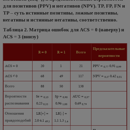
для позитивов (PPV) и негативов (NPV). TP, FP, FN и
TP – суть истинные позитивы, ложные позитивы,
негативы и истинные негативы, соответственно.
Таблица 2. Матрица ошибок для ACS = 0 (наверху) и
ACS = 3 (внизу)
Предсказательные
R = 0
R = 1
Всего
вероятности
ACS = 0
20
1
21
PPV =
0,91
0,77
0,99
ACS ≠ 0
68
49
117
NPV =
0,42
0,37
0,51
Всего
88
50
138
Вероятности
Se =
Sp =
AUC =
0,15
0,90
0,57
распознавания
0,23
0,96
0,69
0,33
1,00
0,79
Отношения
LR[+] =
LR[-] =
правдоподобий
2,0 6,1
1,1 1,3
49,1
1,4