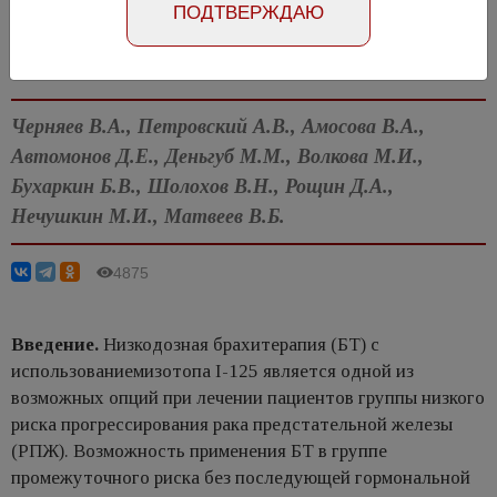
ПОДТВЕРЖДАЮ
Абстракт на английском языке
Номер №4, 2017
- стр. 116
Черняев В.А., Петровский А.В., Амосова В.А.,
Автомонов Д.Е., Деньгуб М.М., Волкова М.И.,
Бухаркин Б.В., Шолохов В.Н., Рощин Д.А.,
Нечушкин М.И., Матвеев В.Б.
4875
Введение.
Низкодозная брахитерапия (БТ) с
использованиемизотопа I-125 является одной из
возможных опций при лечении пациентов группы низкого
риска прогрессирования рака предстательной железы
(РПЖ). Возможность применения БТ в группе
промежуточного риска без последующей гормональной