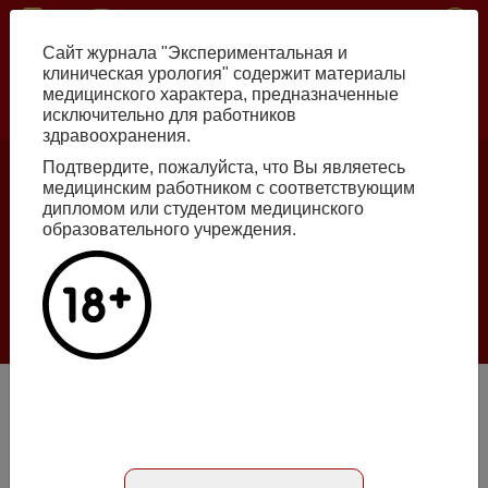
Перейти
ISSN print 2222-8543 ISSN online 2712-8571 10.29188/2222-8543
к
Сайт журнала "Экспериментальная и
основному
клиническая урология" содержит материалы
содержанию
медицинского характера, предназначенные
исключительно для работников
Russian
English
здравоохранения.
Подтвердите, пожалуйста, что Вы являетесь
медицинским работником с соответствующим
Номер №2, 2026
дипломом или студентом медицинского
образовательного учреждения.
Галлюцинации больших языковых моделей
в клинической урологии
Подробнее
Сравнение результатов низкодозной брахитерапии I-125
и радикальной простатэктомии при лечении больных
промежуточного риска рака предстательной железы