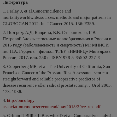
Литература
1. Ferlay J, et al.Cancerincidence and
mortalityworldwide:sources, methods and major patterns in
GLOBOCAN 2012. Int J Cancer 2015. 136: E359.
2. Под ред. А.Д. Каприна, В.В. Старинского, Г.В.
Петровой Злокачественные новообразования в России в
2015 году (заболеваемость и смертность) М.: МНИОИ
им. П.А. Герцена – филиал ФГБУ «НМИРЦ» Минздрава
России, 2017. илл. 250 с. ISBN 978-5-85502-227-8
3. Cooperberg MR, et al. The University of California, San
Francisco Cancer of the Prostate Risk Assessmentscore: a
straightforward and reliable preoperative predictor of
disease recurrence aer radical prostatectomy. J Urol 2005.
173: 1938.
4.
http://oncology-
association.ru/docs/recomend/may2015/39vz-rek.pdf
5. Grimm P, Billiet I, Bostwick D et al, Comparative analysis