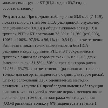
моложе; им в группе БТ (61,5 года и 65,7 года,
соответственно).
Результаты.
При медиане наблюдения 63,9 мес (7-129),
показатели 5-летней без ПСА-рецидивной, опухолево-
специфической (ОСВ) и общей выживаемости (ОВ) в
группах РПЭ и БТ составили 75,3% и 91,9% (p=0,003),
100% и 100%, 97,5% и 96,1% (р=0,541), соответственно.
Различия в показателях выживаемости без ПСА-
рецидива между группами РПЭ и БТ сохранялись в
группах с одним фактором риска 89% и 93,9%, двух
факторов риска 81,8% и 80% и трех факторов риска
61,1% и 85,7%, соответственно (различия достоверны
только для когорты пациентов с одним фактором риска).
Спектр осложнений двух оцениваемых методик
различен. В группе БТ преобладали явления обструкции
нижних мочевых путей в течение первых месяцев после
лечения, при этом острая задержка мочеиспускания
(ОЗМ) развилась только у 6% пациентов в течение 1