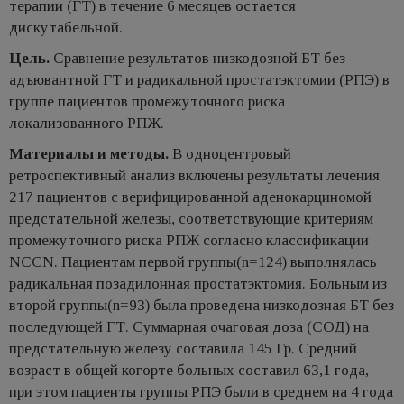
терапии (ГТ) в течение 6 месяцев остается
дискутабельной.
Цель.
Cравнение результатов низкодозной БТ без
адъювантной ГТ и радикальной простатэктомии (РПЭ) в
группе пациентов промежуточного риска
локализованного РПЖ.
Материалы и методы.
В одноцентровый
ретроспективный анализ включены результаты лечения
217 пациентов с верифицированной аденокарциномой
предстательной железы, соответствующие критериям
промежуточного риска РПЖ согласно классификации
NCCN. Пациентам первой группы(n=124) выполнялась
радикальная позадилонная простатэктомия. Больным из
второй группы(n=93) была проведена низкодозная БТ без
последующей ГТ. Суммарная очаговая доза (СОД) на
предстательную железу составила 145 Гр. Средний
возраст в общей когорте больных составил 63,1 года,
при этом пациенты группы РПЭ были в среднем на 4 года