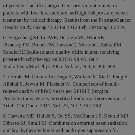
of prostate-specific antigen free survival outcomes for
patients with low, intermediate and high risk prostate cancer
treatment by radical therapy. Resultsfrom the ProstateCancer
Results Study Group./BJU Int 2012 Feb;109 Suppl 1:22-9.
6. Feigenberg SJ, LeeWR, DesilvioML,WinterK,
PisanskyTM, BrunerDW, LawtonC, MortonG, BaikadiM,
SandlerH.Health-related quality oflife in men receiving
prostate brachytherapy on RTOG 98-05. Int J
RadiatOncolBiol Phys 2005. Vol. 62, N 4. P. 956-964
7. Crook JM, Gomez-Iturriaga A, Wallace K, Ma C, Fung S,
Alibhai S, Jewett M, Fleshner N. Comparison of health-
related quality of life 5 years aer SPIRIT: Surgical
Prostatectomy Versus Interstitial Radiation Intervention. //
Trial JClinOncol 2011. Vol. 29, N4 P. 362-368
8. Hurwitz MD, Halabi S, Ou SS, McGinnis LS, Keuttel MR,
Dibiase SJ, Small EJ. Combination external beam radiation
and brachytherapy boost with androgen suppression for