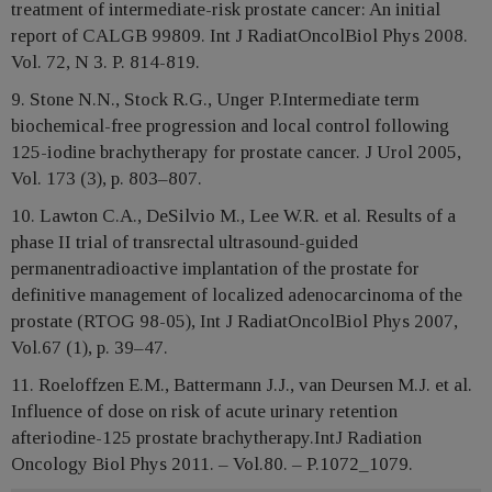
treatment of intermediate-risk prostate cancer: An initial
report of CALGB 99809. Int J RadiatOncolBiol Phys 2008.
Vol. 72, N 3. P. 814-819.
9. Stone N.N., Stock R.G., Unger P.Intermediate term
biochemical-free progression and local control following
125-iodine brachytherapy for prostate cancer. J Urol 2005,
Vol. 173 (3), p. 803–807.
10. Lawton C.A., DeSilvio M., Lee W.R. et al. Results of a
phase II trial of transrectal ultrasound-guided
permanentradioactive implantation of the prostate for
definitive management of localized adenocarcinoma of the
prostate (RTOG 98-05), Int J RadiatOncolBiol Phys 2007,
Vol.67 (1), p. 39–47.
11. Roeloffzen E.M., Battermann J.J., van Deursen M.J. et al.
Influence of dose on risk of acute urinary retention
afteriodine-125 prostate brachytherapy.IntJ Radiation
Oncology Biol Phys 2011. – Vol.80. – P.1072_1079.