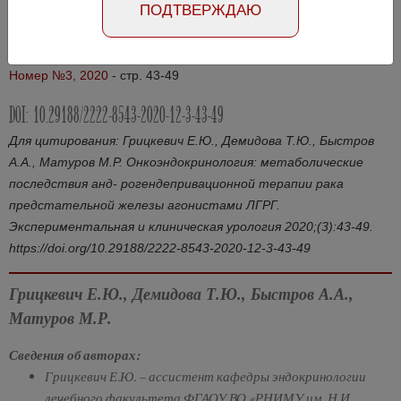
ПОДТВЕРЖДАЮ
Абстракт на русском языке
Абстракт на английском языке
Номер №3, 2020
- стр. 43-49
DOI: 10.29188/2222-8543-2020-12-3-43-49
Для цитирования: Грицкевич Е.Ю., Демидова Т.Ю., Быстров
А.А., Матуров М.Р. Онкоэндокринология: метаболические
последствия анд- рогендепривационной терапии рака
предстательной железы агонистами ЛГРГ.
Экспериментальная и клиническая урология 2020;(3):43-49.
https://doi.org/10.29188/2222-8543-2020-12-3-43-49
Грицкевич Е.Ю., Демидова Т.Ю., Быстров А.А.,
Матуров М.Р.
Сведения об авторах:
Грицкевич Е.Ю. – ассистент кафедры эндокринологии
лечебного факультета ФГАОУ ВО «РНИМУ им. Н.И.