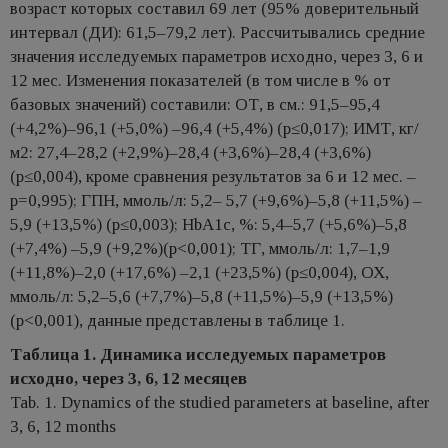
возраст которых составил 69 лет (95% доверительный
интервал (ДИ): 61,5–79,2 лет). Рассчитывались средние
значения исследуемых параметров исходно, через 3, 6 и
12 мес. Изменения показателей (в том числе в % от
базовых значений) составили: ОТ, в см.: 91,5–95,4
(+4,2%)–96,1 (+5,0%) –96,4 (+5,4%) (p≤0,017); ИМТ, кг/
м2: 27,4–28,2 (+2,9%)–28,4 (+3,6%)–28,4 (+3,6%)
(p≤0,004), кроме сравнения результатов за 6 и 12 мес. –
p=0,995); ГПН, ммоль/л: 5,2– 5,7 (+9,6%)–5,8 (+11,5%) –
5,9 (+13,5%) (p≤0,003); HbA1c, %: 5,4–5,7 (+5,6%)–5,8
(+7,4%) –5,9 (+9,2%)(p<0,001); ТГ, ммоль/л: 1,7–1,9
(+11,8%)–2,0 (+17,6%) –2,1 (+23,5%) (p≤0,004), ОХ,
ммоль/л: 5,2–5,6 (+7,7%)–5,8 (+11,5%)–5,9 (+13,5%)
(p<0,001), данные представлены в таблице 1.
Таблица 1. Динамика исследуемых параметров
исходно, через 3, 6, 12 месяцев
Tab. 1. Dynamics of the studied parameters at baseline, after
3, 6, 12 months