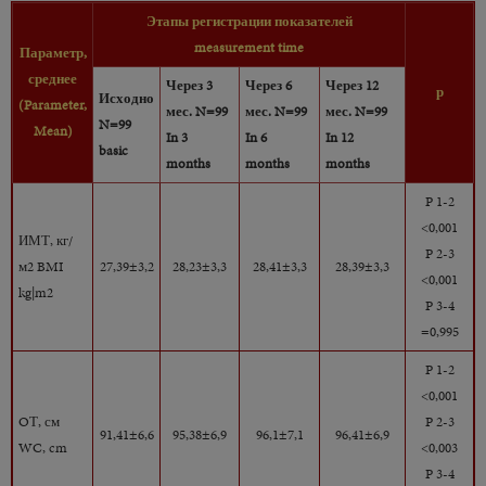
Этапы регистрации показателей
measurement time
Параметр,
среднее
Через 3
Через 6
Через 12
р
Исходно
(Parameter,
мес. N=99
мес. N=99
мес. N=99
N=99
Mean)
In 3
In 6
In 12
basic
months
months
months
P 1-2
<0,001
ИМТ, кг/
P 2-3
м2 BMI
27,39±3,2
28,23±3,3
28,41±3,3
28,39±3,3
<0,001
kg|m2
P 3-4
=0,995
P 1-2
<0,001
OТ, см
P 2-3
91,41±6,6
95,38±6,9
96,1±7,1
96,41±6,9
WC, cm
<0,003
P 3-4