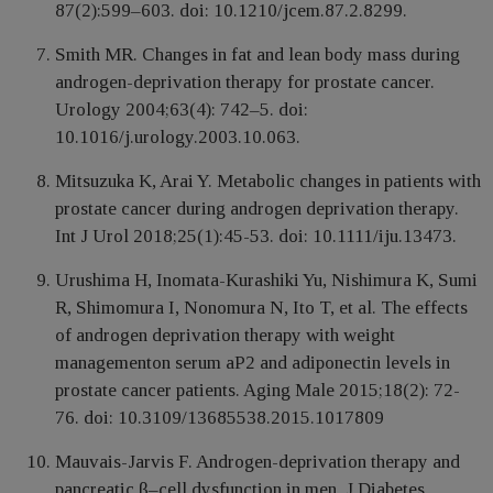
87(2):599–603. doi: 10.1210/jcem.87.2.8299.
Smith MR. Changes in fat and lean body mass during
androgen-deprivation therapy for prostate cancer.
Urology 2004;63(4): 742–5. doi:
10.1016/j.urology.2003.10.063.
Mitsuzuka K, Arai Y. Metabolic changes in patients with
prostate cancer during androgen deprivation therapy.
Int J Urol 2018;25(1):45-53. doi: 10.1111/iju.13473.
Urushima H, Inomata-Kurashiki Yu, Nishimura K, Sumi
R, Shimomura I, Nonomura N, Ito T, et al. The effects
of androgen deprivation therapy with weight
managementon serum aP2 and adiponectin levels in
prostate cancer patients. Aging Male 2015;18(2): 72-
76. doi: 10.3109/13685538.2015.1017809
Mauvais-Jarvis F. Androgen-deprivation therapy and
pancreatic β–cell dysfunction in men. J Diabetes