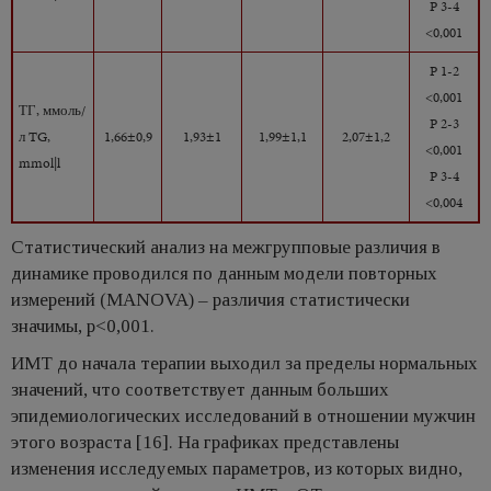
P 3-4
<0,001
P 1-2
<0,001
ТГ, ммоль/
P 2-3
л TG,
1,66±0,9
1,93±1
1,99±1,1
2,07±1,2
<0,001
mmol|l
P 3-4
<0,004
Статистический анализ на межгрупповые различия в
динамике проводился по данным модели повторных
измерений (MANOVA) – различия статистически
значимы, p<0,001.
ИМТ до начала терапии выходил за пределы нормальных
значений, что соответствует данным больших
эпидемиологических исследований в отношении мужчин
этого возраста [16]. На графиках представлены
изменения исследуемых параметров, из которых видно,