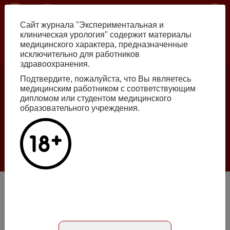
Перейти
ISSN print 2222-8543 ISSN online 2712-8571 10.29188/2222-8543
к
Сайт журнала "Экспериментальная и
основному
клиническая урология" содержит материалы
содержанию
медицинского характера, предназначенные
исключительно для работников
Russian
English
здравоохранения.
Подтвердите, пожалуйста, что Вы являетесь
медицинским работником с соответствующим
Номер №2, 2026
дипломом или студентом медицинского
образовательного учреждения.
Галлюцинации больших языковых моделей
в клинической урологии
Подробнее
Онкоэндокринология: метаболические последствия
андрогендепривационной терапии рака предстательной
железы агонистами ЛГРГ