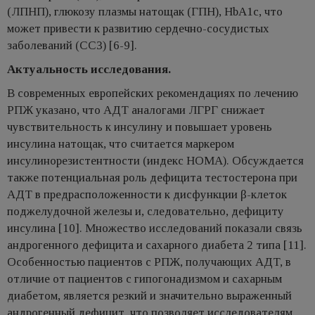
(ЛПНП), глюкозу плазмы натощак (ГПН), HbA1c, что
может привести к развитию сердечно-сосудистых
заболеваний (ССЗ) [6-9].
Актуальность исследования.
В современных европейских рекомендациях по лечению
РПЖ указано, что АДТ аналогами ЛГРГ снижает
чувствительность к инсулину и повышает уровень
инсулина натощак, что считается маркером
инсулинорезистентности (индекс HOMA). Обсуждается
также потенциальная роль дефицита тестостерона при
АДТ в предрасположенности к дисфункции β-клеток
поджелудочной железы и, следовательно, дефициту
инсулина [10]. Множество исследований показали связь
андрогенного дефицита и сахарного диабета 2 типа [11].
Особенностью пациентов с РПЖ, получающих AДT, в
отличие от пациентов с гипогонадизмом и сахарным
диабетом, является резкий и значительно выраженный
андрогенный дефицит, что позволяет исследователям