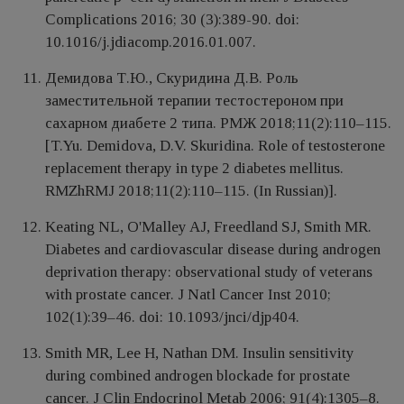
Complications 2016; 30 (3):389-90. doi:
10.1016/j.jdiacomp.2016.01.007.
Демидова Т.Ю., Скуридина Д.В. Роль
заместительной терапии тестостероном при
сахарном диабете 2 типа. РМЖ 2018;11(2):110–115.
[T.Yu. Demidova, D.V. Skuridina. Role of testosterone
replacement therapy in type 2 diabetes mellitus.
RMZhRMJ 2018;11(2):110–115. (In Russian)].
Keating NL, O'Malley AJ, Freedland SJ, Smith MR.
Diabetes and cardiovascular disease during androgen
deprivation therapy: observational study of veterans
with prostate cancer. J Natl Cancer Inst 2010;
102(1):39–46. doi: 10.1093/jnci/djp404.
Smith MR, Lee H, Nathan DM. Insulin sensitivity
during combined androgen blockade for prostate
cancer. J Clin Endocrinol Metab 2006; 91(4):1305–8.