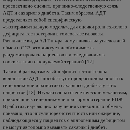
проспективно оценить причинно-следственную связь
АДТ и сахарного диабета. Таким образом, AДT
представляет собой специфическую
«экспериментальную модель», для оценки роли тяжелого
дефицита тестостерона в гомеостазе глюкозы.
Различные виды АДТ по-разному влияют на углеводный
обмен и ССЗ, что диктует необходимость
рандомизировать пациентов в исследованиях в
соответствии с получаемой терапией [12].
Таким образом, тяжелый дефицит тестостерона
вследствие AДT способствует предрасположенности к
гипергликемии и развитию сахарного диабета у этих
пациентов [13]. Изучаются патогенетические механизмы,
приводящие к гипергликемии при гормонотерапии РПЖ.
В работах, изучающих нарушения углеводного обмена,
показано, что инсулинорезистентность или ожирение,
наблюдающиеся у пациентов с андрогенным дефицитом
не могут автономно вызывать сахарный диабет,