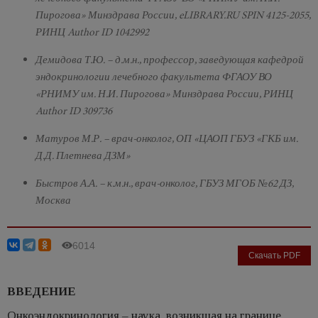
Пирогова» Минздрава России, eLIBRARY.RU SPIN 4125-2055,
РИНЦ Author ID 1042992
Демидова Т.Ю. – д.м.н., профессор, заведующая кафедрой
эндокринологии лечебного факультета ФГАОУ ВО
«РНИМУ им. Н.И. Пирогова» Минздрава России, РИНЦ
Author ID 309736
Матуров М.Р. – врач-онколог, ОП «ЦАОП ГБУЗ «ГКБ им.
Д.Д. Плетнева ДЗМ»
Быстров А.А. – к.м.н., врач-онколог, ГБУЗ МГОБ №62 ДЗ,
Москва
6014
Скачать PDF
ВВЕДЕНИЕ
Онкоэндокринология – наука, возникшая на границе