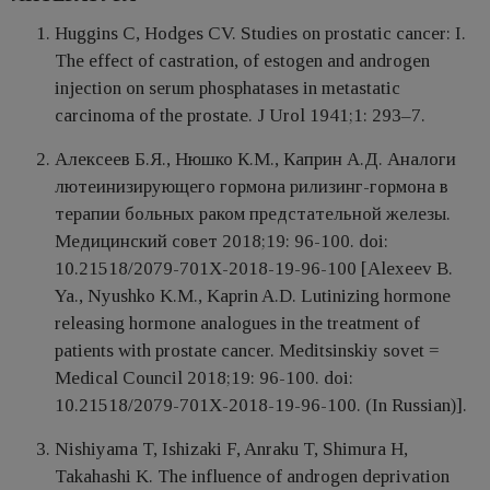
Huggins C, Hodges CV. Studies on prostatic cancer: I.
The effect of castration, of estogen and androgen
injection on serum phosphatases in metastatic
carcinoma of the prostate. J Urol 1941;1: 293–7.
Алексеев Б.Я., Нюшко К.М., Каприн А.Д. Аналоги
лютеинизирующего гормона рилизинг-гормона в
терапии больных раком предстательной железы.
Медицинский совет 2018;19: 96-100. doi:
10.21518/2079-701X-2018-19-96-100 [Alexeev B.
Ya., Nyushko K.M., Kaprin A.D. Lutinizing hormone
releasing hormone analogues in the treatment of
patients with prostate cancer. Meditsinskiy sovet =
Medical Council 2018;19: 96-100. doi:
10.21518/2079-701X-2018-19-96-100. (In Russian)].
Nishiyama T, Ishizaki F, Anraku T, Shimura H,
Takahashi K. The influence of androgen deprivation