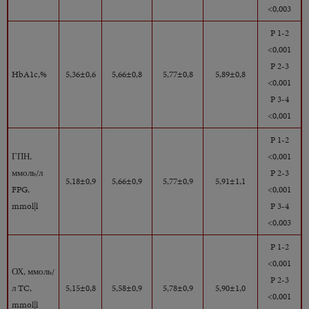
<0,003
P 1-2
<0,001
P 2-3
HbA1c,%
5,36±0,6
5,66±0,8
5,77±0,8
5,89±0,8
<0,001
P 3-4
<0,001
P 1-2
ГПН,
<0,001
ммоль/л
P 2-3
5,18±0,9
5,66±0,9
5,77±0,9
5,91±1,1
FPG,
<0,001
mmol|l
P 3-4
<0,003
P 1-2
<0,001
ОХ, ммоль/
P 2-3
л TC,
5,15±0,8
5,58±0,9
5,78±0,9
5,90±1,0
<0,001
mmol|l