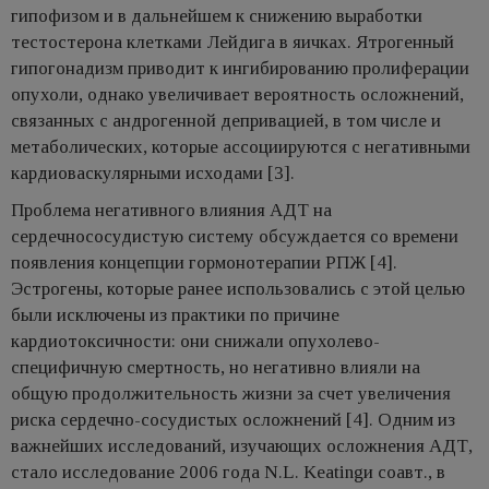
гипофизом и в дальнейшем к снижению выработки
тестостерона клетками Лейдига в яичках. Ятрогенный
гипогонадизм приводит к ингибированию пролиферации
опухоли, однако увеличивает вероятность осложнений,
связанных с андрогенной депривацией, в том числе и
метаболических, которые ассоциируются с негативными
кардиоваскулярными исходами [3].
Проблема негативного влияния АДТ на
сердечнососудистую систему обсуждается со времени
появления концепции гормонотерапии РПЖ [4].
Эстрогены, которые ранее использовались с этой целью
были исключены из практики по причине
кардиотоксичности: они снижали опухолево-
специфичную смертность, но негативно влияли на
общую продолжительность жизни за счет увеличения
риска сердечно-сосудистых осложнений [4]. Одним из
важнейших исследований, изучающих осложнения АДТ,
стало исследование 2006 года N.L. Keatingи соавт., в