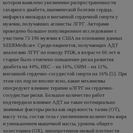
котором выявлено увеличение распространенности
сахарного диабета, ишемической болезни сердца,
инфаркта миокарда и внезапной сердечной смерти у
мужчин, получавших агонисты ЛГРГ. Авторами
проведено большое популяционное исследование с
участием 73 196 мужчин в США на основании данных
SEERMedicare. Среди пациентов, получающих AДT
аналогами ЛГРГ по поводу РПЖ, в возрасте 66 лет и
старше было отмечено повышение риска развития
диабета на 44%, ИБС – на 16%, ОИМ – на 11%,
внезапной сердечно-сосудистой смерти на 16% [5]. При
этом сих пор не вполне ясно, какие механизмы
опосредуют влияние терапии аЛГРГ на сердечно-
сосудистые риски. Большое количество работ
подтвердило влияние АДТ на такие потенциально
значимые факторы риска как окружность талии (ОТ),
массу тела, состав тела с увеличением количества жира
и уменьшением мышечной массы, уровень общего
холестерина (ОХ), липопротеинов низкой плотности