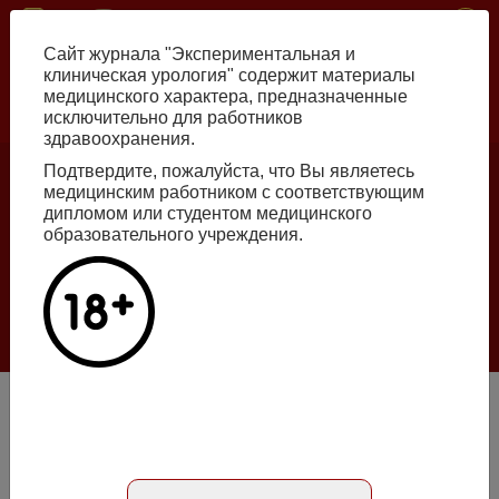
Перейти
ISSN print 2222-8543 ISSN online 2712-8571 10.29188/2222-8543
к
Сайт журнала "Экспериментальная и
основному
клиническая урология" содержит материалы
содержанию
медицинского характера, предназначенные
исключительно для работников
Russian
English
здравоохранения.
Подтвердите, пожалуйста, что Вы являетесь
медицинским работником с соответствующим
Номер №2, 2026
дипломом или студентом медицинского
образовательного учреждения.
Галлюцинации больших языковых моделей
в клинической урологии
Подробнее
Исследование показателей сперматогенеза и
гормонального статуса у молодых мужчин западной
Cибири