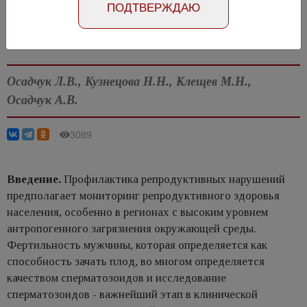
ПОДТВЕРЖДАЮ
Статья на русском
Статья на английском
Осадчук Л.В., Кузнецова Н.Н., Клещев М.Н.,
Осадчук А.В.
3089
Введение.
Профилактика репродуктивных нарушений
предполагает мониторинг репродуктивного здоровья
населения, особенно в регионах с высоким уровнем
антропогенного загрязнения окружающей среды.
Фертильность мужчины, которая определяется как
способность зачать плод, во многом определяется
качеством сперматозоидов и исследование
сперматозоидов - важнейший этап в клинической