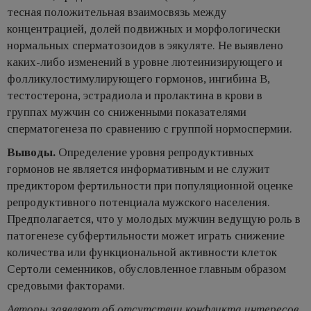
тесная положительная взаимосвязь между
концентрацией, долей подвижных и морфологически
нормальных сперматозоидов в эякуляте. Не выявлено
каких-либо изменений в уровне лютеинизирующего и
фолликулостимулирующего гормонов, ингибина В,
тестостерона, эстрадиола и пролактина в крови в
группах мужчин со сниженными показателями
сперматогенеза по сравнению с группой нормоспермии.
Выводы.
Определение уровня репродуктивных
гормонов не является информативным и не служит
предиктором фертильности при популяционной оценке
репродуктивного потенциала мужского населения.
Предполагается, что у молодых мужчин ведущую роль в
патогенезе субфертильности может играть снижение
количества или функциональной активности клеток
Сертоли семенников, обусловленное главным образом
средовыми факторами.
Авторы заявляют об отсутствии конфликта интересов.