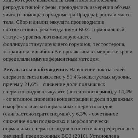
репродуктивной сферы, проводились измерения объема
яичек (с помощью орхидометра Прадера), роста и массы
тела. Сбор и анализ эякулята производили в
соответствии с рекомендациями ВОЗ. Гормональный
статус - уровень лютеинизирую-щего,
фолликулостимулирующего гормонов, тестостерона,
эстрадиола, ингибина В и пролактина в сыворотке крови
определяли иммуноферментным методом.
Результаты и обсуждение.
Нарушение показателей
сперматогенеза выявлено у 51,4% испытуемых мужчин,
причем у 21,6% - снижение доли подвижных
сперматозоидов в эякуляте (астенозооспермия), у 14,4%
- сочетанное снижение концентрации и доли подвижных
и морфологически нормальных сперматозоидов
(олигоастенотератоспермия), у 6,3% - сочетанное
снижение доли подвижных и морфологически
нормальных сперматозоидов относительно референсных
значений, предложенных ВОЗ (2010). Установлена