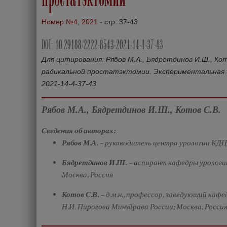
Номер №4, 2021
- стр. 37-43
DOI: 10.29188/2222-8543-2021-14-4-37-43
Для цитирования: Рябов М.А., Бядретдинов И.Ш., Ко
радикальной простатэктомии. Экспериментальная и кл
2021-14-4-37-43
Рябов М.А., Бядретдинов И.Ш., Котов С.В.
Сведения об авторах:
Рябов М.А.
– руководитель центра урологии КД
Бядретдинов И.Ш.
– аспирант кафедры урологи
Москва, Россия
Котов С.В.
– д.м.н., профессор, заведующий ка
Н.И. Пирогова Минздрава России; Москва, Россия