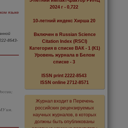
5-летний импакт-фактор РИНЦ
2024 г - 0,722
ском языке
10-летний индекс Хирша 20
анной
Включен в Russian Science
222-8543-
Citation Index (RSCI)
Категория в списке ВАК - 1 (К1)
Уровень журнала в Белом
списке - 3
ISSN print 2222-8543
ISSN online 2712-8571
оссии;
Журнал входит в Перечень
российских рецензируемых
МУ им.
научных журналов, в которых
должны быть опубликованы