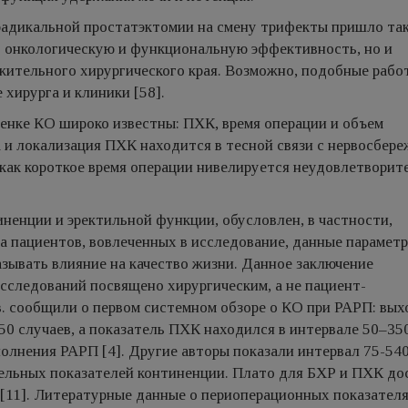
радикальной простатэктомии на смену трифекты пришло та
ко онкологическую и функциональную эффективность, но и
жительного хирургического края. Возможно, подобные рабо
хирурга и клиники [58].
енке КО широко известны: ПХК, время операции и объем
а и локализация ПХК находится в тесной связи с нервосбер
ь как короткое время операции нивелируется неудовлетвори
ненции и эректильной функции, обусловлен, в частности,
а пациентов, вовлеченных в исследование, данные парамет
азывать влияние на качество жизни. Данное заключение
сследований посвящено хирургическим, а не пациент-
в. сообщили о первом системном обзоре о КО при РАРП: вых
50 случаев, а показатель ПХК находился в интервале 50–35
олнения РАРП [4]. Другие авторы показали интервал 75-540
тельных показателей континенции. Плато для БХР и ПХК д
[11]. Литературные данные о периоперационных показателя