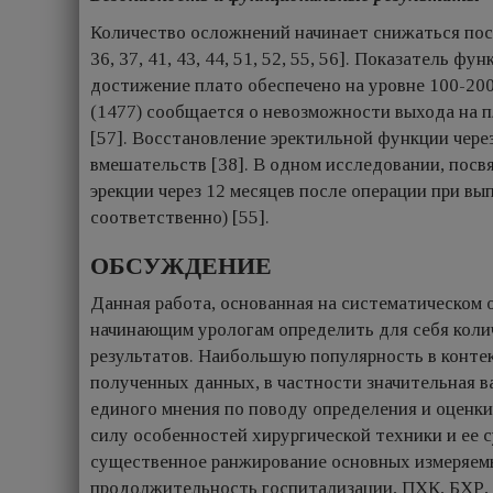
Количество осложнений начинает снижаться посл
36, 37, 41, 43, 44, 51, 52, 55, 56]. Показатель 
достижение плато обеспечено на уровне 100-200 [2
(1477) сообщается о невозможности выхода на 
[57]. Восстановление эректильной функции чере
вмешательств [38]. В одном исследовании, пос
эрекции через 12 месяцев после операции при в
соответственно) [55].
ОБСУЖДЕНИЕ
Данная работа, основанная на систематическом 
начинающим урологам определить для себя коли
результатов. Наибольшую популярность в конте
полученных данных, в частности значительная в
единого мнения по поводу определения и оценки
силу особенностей хирургической техники и ее 
существенное ранжирование основных измеряемы
продолжительность госпитализации, ПХК, БХР, 