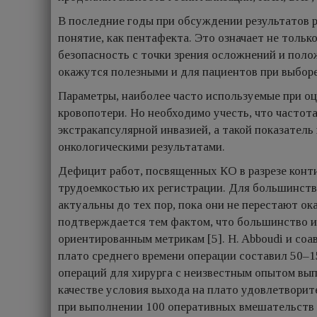
В последние годы при обсуждении результатов 
понятие, как пентафекта. Это означает не толь
безопасность с точки зрения осложнений и поло
окажутся полезными и для пациентов при выборе 
Параметры, наиболее часто используемые при оц
кровопотери. Но необходимо учесть, что частот
экстракапсулярной инвазией, а такой показател
онкологическими результатами.
Дефицит работ, посвященных КО в разрезе конти
трудоемкостью их регистрации. Для большинств
актуальны до тех пор, пока они не перестают ок
подтверждается тем фактом, что большинство и
ориентированным метрикам [5]. H. Abboudi и соа
плато среднего времени операции составил 50–1
операций для хирурга с неизвестным опытом вып
качестве условия выхода на плато удовлетвори
при выполнении 100 оперативных вмешательств 