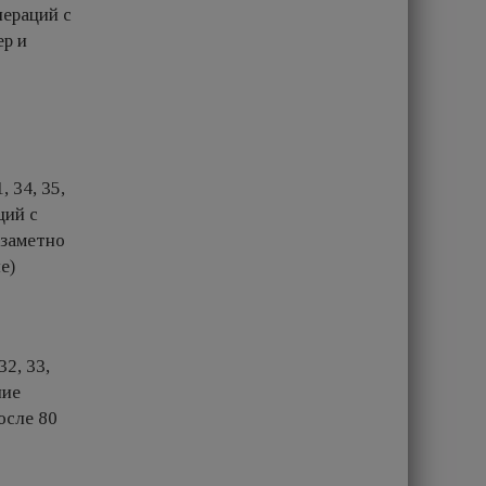
пераций с
ер и
 34, 35,
ций с
й заметно
е)
2, 33,
ние
осле 80