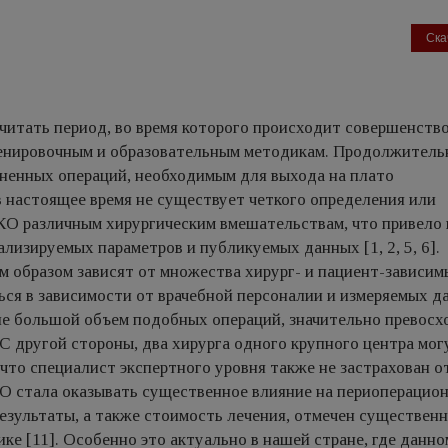
Ска
читать период, во время которого происходит совершенств
ренировочным и образовательным методикам. Продолжитель
ненных операций, необходимым для выхода на плато
в настоящее время не существует четкого определения или
КО различным хирургическим вмешательствам, что привело 
лизируемых параметров и публикуемых данных [1, 2, 5, 6].
 образом зависят от множества хирург- и пациент-зависим
ься в зависимости от врачебной персоналии и измеряемых д
ие большой объем подобных операций, значительно превосх
 С другой стороны, два хирурга одного крупного центра мог
 что специалист экспертного уровня также не застрахован о
 КО стала оказывать существенное влияние на периоперацио
езультаты, а также стоимость лечения, отмечен существен
е [11]. Особенно это актуально в нашей стране, где данно