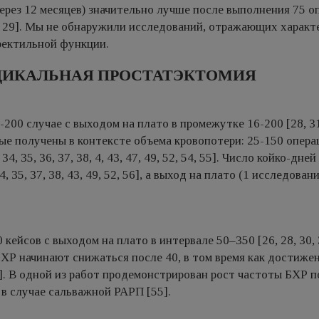
(через 12 месяцев) значительно лучше после выполнения 75 о
8, 29]. Мы не обнаружили исследований, отражающих характ
ректильной функции.
ДИКАЛЬНАЯ ПРОСТАТЭКТОМИЯ
200 случае с выходом на плато в промежутке 16-200 [28, 31,
данные получены в контексте объема кровопотери: 25-150 опера
4, 35, 36, 37, 38, 4, 43, 47, 49, 52, 54, 55]. Число койко-дне
35, 37, 38, 43, 49, 52, 56], а выход на плато (1 исследовани
ейсов с выходом на плато в интервале 50–350 [26, 28, 30, 3
ели БХР начинают снижаться после 40, в том время как достиже
5]. В одной из работ продемонстрирован рост частоты БХР п
 в случае сальважной РАРП [55].