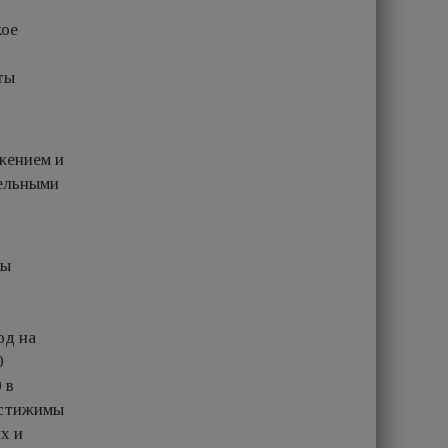
кое
ты
ежением и
тельными
ры
од на
0
 в
остижимы
х и