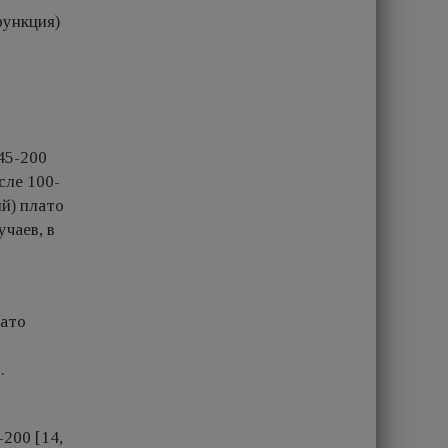
функция)
45-200
сле 100-
ий) плато
чаев, в
лато
.
200 [14,