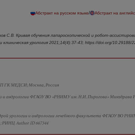
/
Абстракт на русском языке
Абстракт на англий
тов С.В. Кривая обучения лапароскопической и робот-ассистиров
иническая урология 2021;14(4):37-43; https://doi.org/10.29188/2
ЦП ГК МЕДСИ; Москва, Россия
и и андрологии ФГАОУ ВО «РНИМУ им. Н.И. Пирогова» Минздрава Р
федрой урологии и андрологии лечебного факультета ФГАОУ ВО РНИ
; РИНЦ Author ID 667344