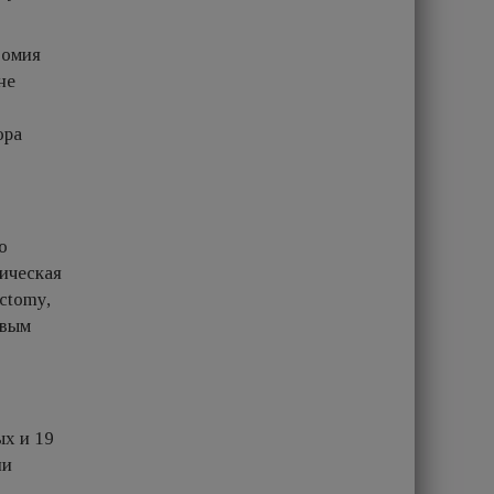
томия
не
ора
о
пическая
ectomy,
евым
ых и 19
ли