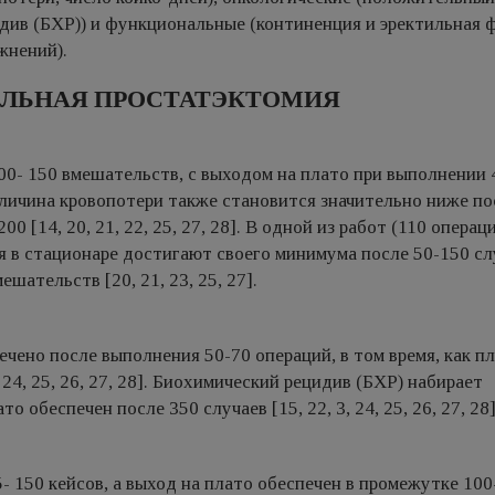
див (БХР)) и функциональные (континенция и эректильная 
жнений).
АЛЬНАЯ ПРОСТАТЭКТОМИЯ
0- 150 вмешательств, с выходом на плато при выполнении 
]. Величина кровопотери также становится значительно ниже по
0 [14, 20, 21, 22, 25, 27, 28]. В одной из работ (110 операц
я в стационаре достигают своего минимума после 50-150 слу
шательств [20, 21, 23, 25, 27].
ено после выполнения 50-70 операций, в том время, как п
, 24, 25, 26, 27, 28]. Биохимический рецидив (БХР) набирает
 обеспечен после 350 случаев [15, 22, 3, 24, 25, 26, 27, 28]
 150 кейсов, а выход на плато обеспечен в промежутке 100-