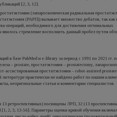
бликаций [2, 3, 12].
ростатэктомии (лапароскопическая радикальная простатэк
статэктомия (РАРП)) вызывает множество дебатов, так как 
тва операций, необходимого для достижения оптимальных
 явилось стремление восполнить данный пробел путем обз
й в базе PubMed и e-library за период с 1991 по 2021 гг. п
за – prostate, простатэктомия – prostatectomy, лапароско
от-ассистированная простатэктомия – robot-assisted prostat
ной литературе практически не найдено работ по нашим ключ
акты, неоригинальные статьи и комментарии специалистов.
 и 13 ретроспективных) посвящены ЛРП, 32 (13 проспективн
1, 2, 3, 13-56]. Параметры оценки кривой обучения включа
потери, число койко-дней), онкологические (положительный