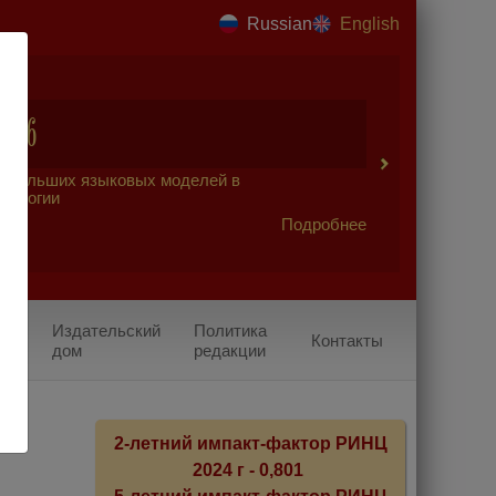
Russian
English
2026
 больших языковых моделей в
урологии
Подробнее
Издательский
Политика
Контакты
дом
редакции
й
2-летний импакт-фактор РИНЦ
2024 г - 0,801