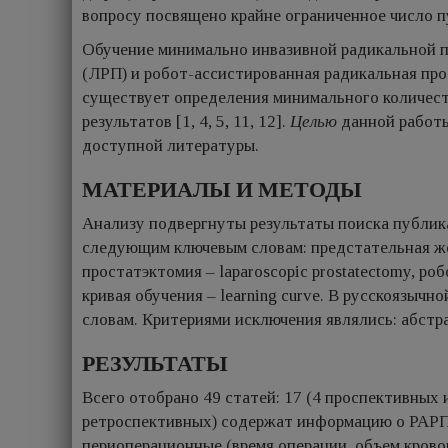
вопросу посвящено крайне ограниченное число пу
Обучение минимально инвазивной радикальной п
(ЛРП) и робот-ассистированная радикальная про
существует определения минимального количес
результатов [1, 4, 5, 11, 12].
Целью
данной работы
доступной литературы.
МАТЕРИАЛЫ И МЕТОДЫ
Анализу подвергнуты результаты поиска публикаци
следующим ключевым словам: предстательная желе
простатэктомия – laparoscopic prostatectomy, роб
кривая обучения – learning curve. В русскоязыч
словам. Критериями исключения являлись: абстр
РЕЗУЛЬТАТЫ
Всего отобрано 49 статей: 17 (4 проспективных
ретроспективных) содержат информацию о РАРП [
периоперационные (время операции, объем крово