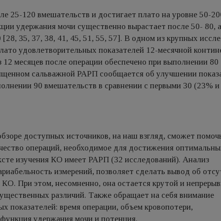
е 25-120 вмешательств и достигает плато на уровне 50-200
функции удержания мочи существенно вырастает после 50- 80, 
8, 35, 37, 38, 41, 45, 51, 55, 57]. В одном из крупных исс
плато удовлетворительных показателей 12-месячной контин
з 12 месяцев после операции обеспечено при выполнении 80
вященном сальважной РАРП сообщается об улучшении показ
ыполнении 90 вмешательств в сравнении с первыми 30 (23% и
обзоре доступных источников, на наш взгляд, сможет помоч
чество операций, необходимое для достижения оптимальны
ксте изучения КО имеет РАРП (32 исследований). Анализ
ариабельность измерений, позволяет сделать вывод об отс
 КО. При этом, несомненно, она остается крутой и непрерыв
существенных различий. Также обращает на себя внимание
х показателей: время операции, объем кровопотери,
функция удержания мочи и потенция.