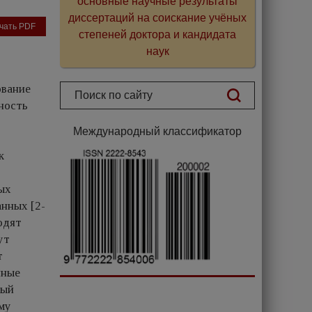
основные научные результаты
диссертаций на соискание учёных
чать PDF
степеней доктора и кандидата
наук
ование
ность
Международный классификатор
к
ых
анных [2-
одят
ут
т
нные
ный
му