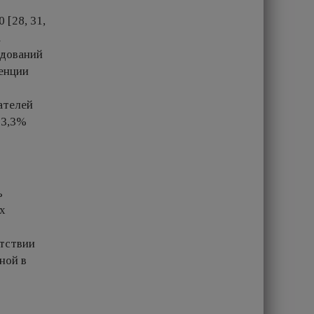
 [28, 31,
а
ледований
енции
ателей
 3,3%
ь
х
утствии
ной в