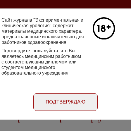
ine 2712-8571 10.29188/2222-8543
Сайт журнала "Экспериментальная и
клиническая урология" содержит
материалы медицинского характера,
Номер №2, 
предназначенные исключительно для
работников здравоохранения.
кин - основатель НИИ
Галлюцинации
е исследования в НИИ
Подтвердите, пожалуйста, что Вы
клинической 
огии
являетесь медицинским работником
Подробнее
с соответствующим дипломом или
студентом медицинского
образовательного учреждения.
rimental'naya i klinicheskaya urologiya
Порядок
Информация
Информация для
рецензирования
для авторов
рекламодателей
статей
ПОДТВЕРЖДАЮ
кой и робот-ассистированной радикально