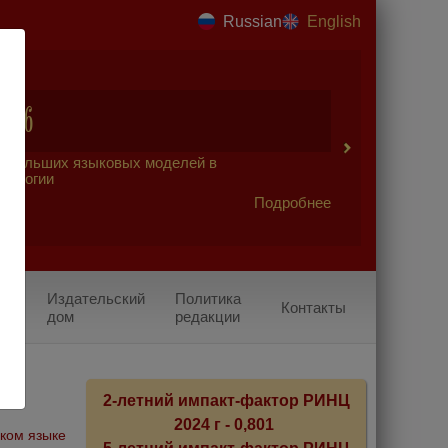
Russian
English
2026
 больших языковых моделей в
урологии
Подробнее
Издательский
Политика
Контакты
дом
редакции
2-летний импакт-фактор РИНЦ
2024 г - 0,801
ском языке