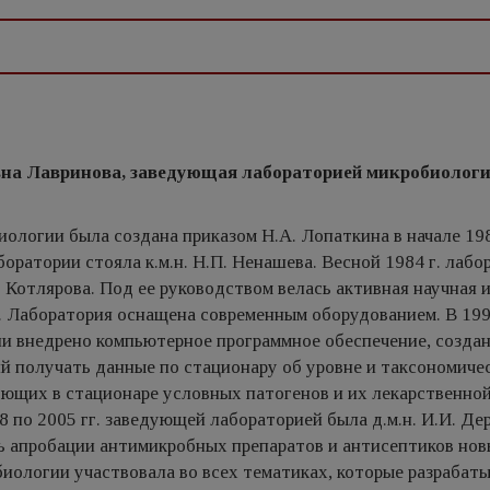
на Лавринова, заведующая лабораторией микробиолог
ологии была создана приказом Н.А. Лопаткина в начале 198
боратории стояла к.м.н. Н.П. Ненашева. Весной 1984 г. лаб
А. Котлярова. Под ее руководством велась активная научная 
. Лаборатория оснащена современным оборудованием. В 1994
и внедрено компьютерное программное обеспечение, создан
 получать данные по стационару об уровне и таксономиче
ющих в стационаре условных патогенов и их лекарственно
8 по 2005 гг. заведующей лабораторией была д.м.н. И.И. Де
ь апробации антимикробных препаратов и антисептиков но
биологии участвовала во всех тематиках, которые разрабаты