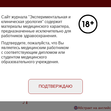
ine 2712-8571 10.29188/2222-8543
Сайт журнала "Экспериментальная и
клиническая урология" содержит
материалы медицинского характера,
Номер №2, 
предназначенные исключительно для
работников здравоохранения.
кин - основатель НИИ
Галлюцинации
е исследования в НИИ
Подтвердите, пожалуйста, что Вы
клинической 
огии
являетесь медицинским работником
Подробнее
с соответствующим дипломом или
студентом медицинского
образовательного учреждения.
rimental'naya i klinicheskaya urologiya
Порядок
Информация
Информация для
рецензирования
для авторов
рекламодателей
статей
ПОДТВЕРЖДАЮ
я в НИИ урологии
Абстракт на англий