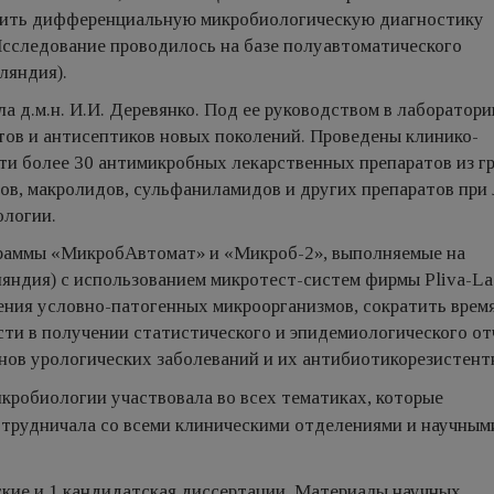
одить дифференциальную микробиологическую диагностику
 Исследование проводилось на базе полуавтоматического
ляндия).
а д.м.н. И.И. Деревянко. Под ее руководством в лаборатори
ов и антисептиков новых поколений. Проведены клинико-
и более 30 антимикробных лекарственных препаратов из г
ов, макролидов, сульфаниламидов и других препаратов при
ологии.
ограммы «МикробАвтомат» и «Микроб-2», выполняемые на
яндия) с использованием микротест-систем фирмы Pliva-L
ения условно-патогенных микроорганизмов, сократить врем
ти в получении статистического и эпидемиологического от
нов урологических заболеваний и их антибиотикорезистент
микробиологии участвовала во всех тематиках, которые
отрудничала со всеми клиническими отделениями и научным
кие и 1 кандидатская диссертации. Материалы научных