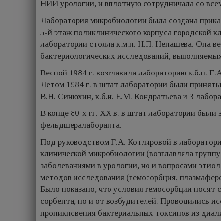
НИИ урологии, и вплотную сотрудничала со все
Лаборатория микробиологии была создана приказ
5-й этаж поликлинического корпуса городской к
лаборатории стояла к.м.н. Н.П. Ненашева. Она в
бактериологических исследований, выполняемых 
Весной 1984 г. возглавила лабораторию к.б.н. Г
Летом 1984 г. в штат лаборатории были приняты
В.Н. Синюхин, к.б.н. Е.М. Кондратьева и 3 лабо
В конце 80-х гг. XX в. в штат лаборатории были 
фельдшералаборанта.
Под руководством Г.А. Котляровой в лаборатории
клинической микробиологии (возглавляла группу
заболеваниями в урологии, но и вопросами этио
методов исследования (гемосорбция, плазмафере
Было показано, что условия гемосорбции носят с
сорбента, но и от возбудителей. Проводились и
проникновения бактериальных токсинов из диали