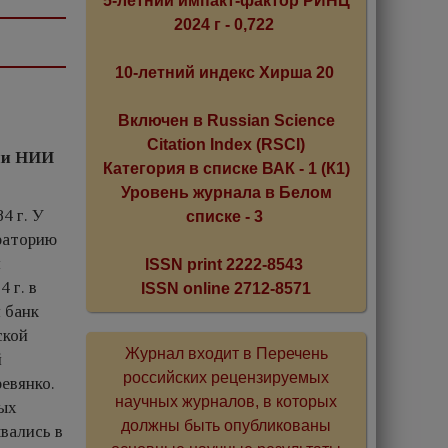
5-летний импакт-фактор РИНЦ
2024 г - 0,722
10-летний индекс Хирша 20
Включен в Russian Science
Citation Index (RSCI)
ии НИИ
Категория в списке ВАК - 1 (К1)
Уровень журнала в Белом
4 г. У
списке - 3
ораторию
и
ISSN print 2222-8543
 г. в
ISSN online 2712-8571
 банк
ской
Журнал входит в Перечень
й
российских рецензируемых
ревянко.
научных журналов, в которых
вых
должны быть опубликованы
вались в