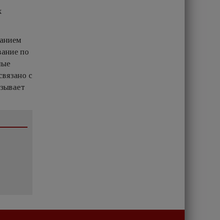
х
ванием
вание по
ные
связано с
ызывает