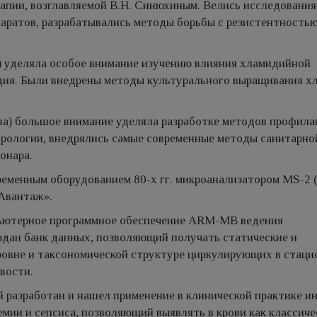
апии, возглавляемой В.Н. Синюхиным. Велись исследования
аратов, разрабатывались методы борьбы с резистентность
 уделяла особое внимание изучению влияния хламидийной
дия. Были внедрены методы культурального выращивания х
ва) большое внимание уделяла разработке методов профила
урологии, внедрялись самые современные методы санитарно
онара.
еменным оборудованием 80-х гг. микроанализатором MS-2 (
Авантаж».
мпьютерное программное обеспечение ARM-MB ведения
здан банк данных, позволяющий получать статические и
ровне и таксономической структуре циркулирующих в стаци
вости.
й разработан и нашел применение в клинической практике и
мии и сепсиса, позволяющий выявлять в крови как классиче