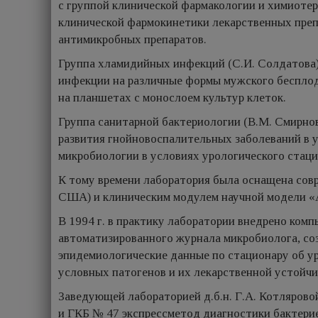
с группой клинической фармакологии и химиотер
клинической фармокинетики лекарственных преп
антимикробных препаратов.
Группа хламидийных инфекций (С.И. Солдатова)
инфекции на различные формы мужского беспло
на планшетах с монослоем культур клеток.
Группа санитарной бактериологии (В.М. Смирно
развития гнойновоспалительных заболеваний в 
микробиологии в условиях урологического стаци
К тому времени лаборатория была оснащена совр
США) и клиническим модулем научной модели «
В 1994 г. в практику лаборатории внедрено ко
автоматизированного журнала микробиолога, со
эпидемиологические данные по стационару об у
условных патогенов и их лекарственной устойчи
Заведующей лабораторией д.б.н. Г.А. Котлярово
и ГКБ № 47 экспрессметод диагностики бактерие