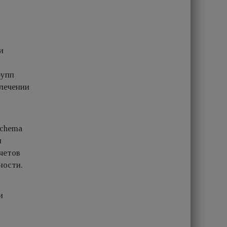
и
рупп
 лечении
achema
я
четов
ности.
и