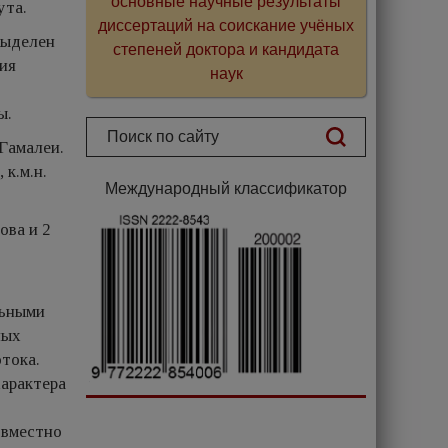
основные научные результаты
ута.
диссертаций на соискание учёных
выделен
степеней доктора и кандидата
ия
наук
ы.
 Гамалеи.
к.м.н.
Международный классификатор
ова и 2
льными
ных
отока.
характера
овместно