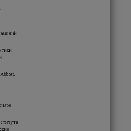
ю
ламидий
ктики
й
Abbott,
онаре
нститута
ские