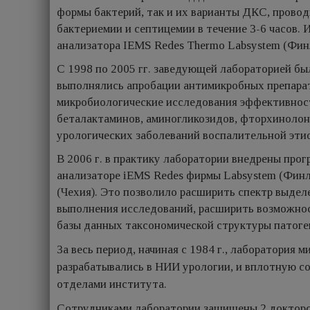
формы бактерий, так и их варианты ДКС, пров
бактериемии и септицемии в течение 3-6 часов.
анализатора IEMS Redes Thermo Labsystem (Фин
С 1998 по 2005 гг. заведующей лабораторией был
выполнялись апробации антимикробных препарат
микробиологические исследования эффективност
беталактаминов, аминогликозидов, фторхинолон
урологических заболеваний воспалительной эти
В 2006 г. в практику лаборатории внедрены пр
анализаторе iEMS Redes фирмы Labsystem (Финл
(Чехия). Это позволило расширить спектр выдел
выполнения исследований, расширить возможнос
базы данных таксономической структуры патоге
За весь период, начиная с 1984 г., лаборатория 
разрабатывались в НИИ урологии, и вплотную с
отделами института.
Сотрудниками лаборатории защищены 2 докторс