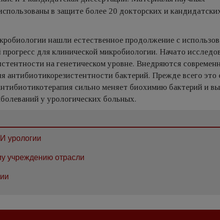
использованы в защите более 20 докторских и кандидатски
икробиологии нашли естественное продолжение с использо
 прогресс для клинической микробиологии. Начато исследо
истентности на генетическом уровне. Внедряются современ
я антибиотикорезистентности бактерий. Прежде всего это 
 антибиотикотерапия сильно меняет биохимию бактерий и в
аболеваний у урологических больных.
ИИ урологии
му учреждению отрасли
гии