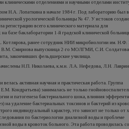
ми клиническими отделениями и научными отделами инстит
ом Н.А. Лопаткина в начале 1984 г. Под лабораторию был 
линической урологической больницы № 47. У истоков создан
ела регистрацию всего клинического материала для
на базе баклаборатории 1-й градской клинической больниц
.А. Котлярова, ранее сотрудник НИИ микробиологии им. Н.Ф.
 В.М. Смирнова выпускница 2-го МОЛГМИ, С.И. Солдатова, 
ранта, закончивших фельдшерские училища.
зачислены Н.П. Николаева, к.м.н. Л.А. Нефедова, Л.Н. Лаврин
 велась активная научная и практическая работа. Группа
 Е.М. Кондратьева) занималась не только гнойновоспалите
логии и патогенеза бактериального шока, влияния эфферент
з) на удаление бактериальных токсинов и бактерий из кров
трого индивидуальный характер, это зависит не только от 
сследования по бактериологии диализной воды и проблеме
зной воды в кровоток больного. Эта работа проводилась с