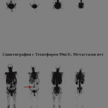
Сцинтиграфия с Технефором 99mTc. Метастазов нет