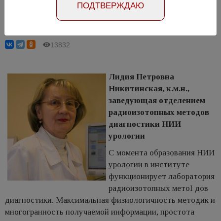
ПОДТВЕРЖДАЮ
Никитинская Л.П.
13832
Лидия Петровна
Никитинская, к.м.н.,
заведующая отделением
радиоизотопных методов
диагностики НИИ
урологии
С момента образования НИИ
урологии в институте
функционирует лаборатория
радиоизотопных метоI дов
диагностики. Максимальная физиологичность методик и
многогранность получаемой информации, простота