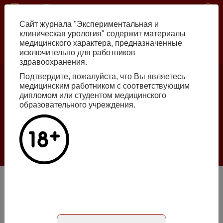
Перейти
ISSN print 2222-8543 ISSN online 2712-8571 10.29188/2222-8543
к
Сайт журнала "Экспериментальная и
основному
клиническая урология" содержит материалы
содержанию
медицинского характера, предназначенные
исключительно для работников
Russian
English
здравоохранения.
Подтвердите, пожалуйста, что Вы являетесь
медицинским работником с соответствующим
Номер №2, 2026
дипломом или студентом медицинского
образовательного учреждения.
Галлюцинации больших языковых моделей
в клинической урологии
Подробнее
Радионуклеидные исследования на службе урологии
Абстракт на английском языке
Номер №1, 2009