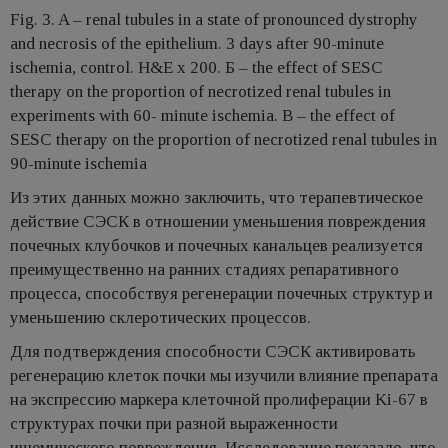
Fig. 3. A – renal tubules in a state of pronounced dystrophy
and necrosis of the epithelium. 3 days after 90-minute
ischemia, control. H&E x 200. Б – the effect of SESC
therapy on the proportion of necrotized renal tubules in
experiments with 60- minute ischemia. В – the effect of
SESC therapy on the proportion of necrotized renal tubules in
90-minute ischemia
Из этих данных можно заключить, что терапевтическое
действие СЭСК в отношении уменьшения повреждения
почечных клубочков и почечных канальцев реализуется
преимущественно на ранних стадиях репаративного
процесса, способствуя регенерации почечных структур и
уменьшению склеротических процессов.
Для подтверждения способности СЭСК активировать
регенерацию клеток почки мы изучили влияние препарата
на экспрессию маркера клеточной пролиферации Ki-67 в
структурах почки при разной выраженности
ишемического повреждения. Исследование показало, что