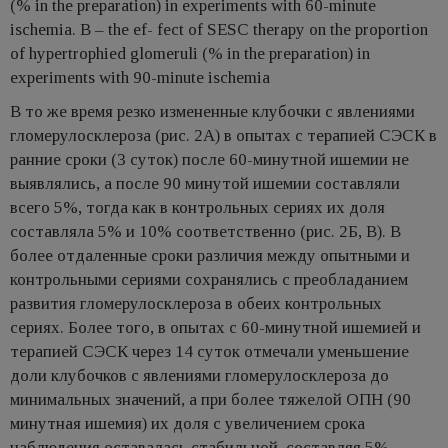
(% in the preparation) in experiments with 60-minute
ischemia. В – the ef- fect of SESC therapy on the proportion
of hypertrophied glomeruli (% in the preparation) in
experiments with 90-minute ischemia
В то же время резко измененные клубочки с явлениями
гломерулосклероза (рис. 2А) в опытах с терапией СЭСК в
ранние сроки (3 суток) после 60-минутной ишемии не
выявлялись, а после 90 минутой ишемии составляли
всего 5%, тогда как в контрольных сериях их доля
составляла 5% и 10% соответственно (рис. 2Б, В). В
более отдаленные сроки различия между опытными и
контрольными сериями сохранялись с преобладанием
развития гломерулосклероза в обеих контрольных
сериях. Более того, в опытах с 60-минутной ишемией и
терапией СЭСК через 14 суток отмечали уменьшение
доли клубочков с явлениями гломерулосклероза до
минимальных значений, а при более тяжелой ОПН (90
минутная ишемия) их доля с увеличением срока
наблюдения оставалась стабильной, составляя 5%,