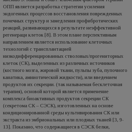
ОПП является разработка стратегии усиления
эндогенных процессов восстановления поврежденных
почечных структур и замедления профибротических
реакций, развивающихся в результате неэффективной
регенераци клеток [8]. В этом плане перспективным
направлением является использование клеточных
технологий с трансплантацией
низкодифференцированных стволовых/прогениторных
клеток (СК), выделенных из различных источников
(костного мозга, жировой ткани, пульпы зуба, пупочного
канатика, амниотической жидкости), или введением
продуктов их секреции. (так называемая бесклеточная
терапия), основой которой является применение
комплекса биоактивных продуктов секреции СК
(секретома СК – СЭСК), изготовленных на основе
кондиционированной среды культивирования СК или
экстракта из эмбриональных или плодных тканей [3, 9-
13]. Показано, что содержащиеся в СЭСК белки,