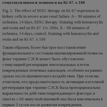
гематоксилином и эозином и на Ki-67. х 100
Fig. 5. The effect of SESC therapy on Ki-67 expression in
kidney cells in severe acute renal failure. A – 90 minutes of
ischemia, 14 days, SESC therapy. Staining with hematoxylin
and eosin and on Ki-67. Uv. 200x. Б – 90 minutes of
ischemia, 14 days, control. Staining with hematoxylin and
eosin and on Ki-67. х 100
Таким образом, более быстрое восстановление
функционального состояния ишемизированной почки на
фоне терапия СЭСК может быть обусловлено
стимуляцией регенерации эпителиальных клеток
поврежденных почечных канальцев, особенно на ранних
сроках после ишемического воздействия. При этом мы
отметили, что продолжительность активации клеточной
регенерации при терапии СЭСК была пропорциональна
выраженности действия повреждающего фактора: в
опытах с 60-минутной ишемией она была максимальна в
первые 3 суток после развития повреждения,