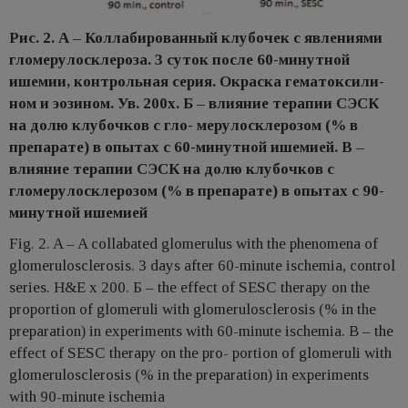
Рис. 2. А – Коллабированный клубочек с явлениями
гломерулосклероза. 3 суток после 60-минутной
ишемии, контрольная серия. Окраска гематоксили-
ном и эозином. Ув. 200х. Б – влияние терапии СЭСК
на долю клубочков с гло- мерулосклерозом (% в
препарате) в опытах с 60-минутной ишемией. В –
влияние терапии СЭСК на долю клубочков с
гломерулосклерозом (% в препарате) в опытах с 90-
минутной ишемией
Fig. 2. A – A collabated glomerulus with the phenomena of
glomerulosclerosis. 3 days after 60-minute ischemia, control
series. H&E x 200. Б – the effect of SESC therapy on the
proportion of glomeruli with glomerulosclerosis (% in the
preparation) in experiments with 60-minute ischemia. В – the
effect of SESC therapy on the pro- portion of glomeruli with
glomerulosclerosis (% in the preparation) in experiments
with 90-minute ischemia