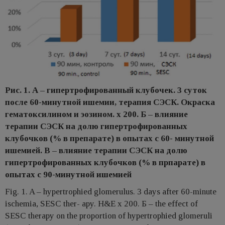
Рис. 1. А – гипертрофированный клубочек. 3 суток
после 60-минутной ишемии, терапия СЭСК. Окраска
гематоксилином и эозином. х 200. Б – влияние
терапии СЭСК на долю гипертрофированных
клубочков (% в препарате) в опытах с 60- минутной
ишемией. В – влияние терапии СЭСК на долю
гипертрофированных клубочков (% в прпарате) в
опытах с 90-минутной ишемией
Fig. 1. A – hypertrophied glomerulus. 3 days after 60-minute
ischemia, SESC ther- apy. H&E x 200. Б – the effect of
SESC therapy on the proportion of hypertrophied glomeruli