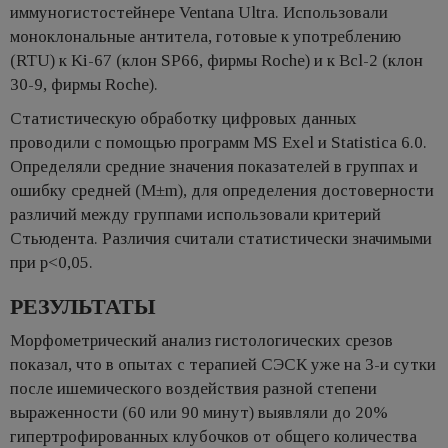
иммуногистостейнере Ventana Ultra. Использовали
моноклональные антитела, готовые к употреблению
(RTU) к Ki-67 (клон SP66, фирмы Roche) и к Bcl-2 (клон
30-9, фирмы Roche).
Статистическую обработку цифровых данных
проводили с помощью программ MS Exel и Statistica 6.0.
Определяли средние значения показателей в группах и
ошибку средней (М±m), для определения достоверности
различий между группами использовали критерий
Стьюдента. Различия считали статистически значимыми
при p<0,05.
РЕЗУЛЬТАТЫ
Морфометрический анализ гистологических срезов
показал, что в опытах с терапией СЭСК уже на 3-и сутки
после ишемического воздействия разной степени
выраженности (60 или 90 минут) выявляли до 20%
гипертрофированных клубочков от общего количества