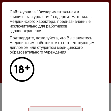
Перейти
ISSN print 2222-8543 ISSN online 2712-8571 10.29188/2222-8543
к
Сайт журнала "Экспериментальная и
основному
клиническая урология" содержит материалы
содержанию
медицинского характера, предназначенные
исключительно для работников
Russian
English
здравоохранения.
Подтвердите, пожалуйста, что Вы являетесь
медицинским работником с соответствующим
Номер №2, 2026
дипломом или студентом медицинского
образовательного учреждения.
Галлюцинации больших языковых моделей
в клинической урологии
Подробнее
Применение ксеногенного фракционированного
протеомного секретома стволовых и прогениторных
клеток при остром ишемическом повреждении почек в