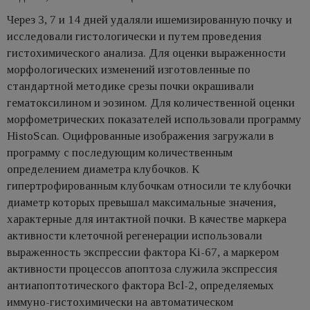
Через 3, 7 и 14 дней удаляли ишемизированную почку и
исследовали гистологически и путем проведения
гистохимического анализа. Для оценки выраженности
морфологических изменений изготовленные по
стандартной методике срезы почки окрашивали
гематоксилином и эозином. Для количественной оценки
морфометрических показателей использовали программу
HistoScan. Оцифрованные изображения загружали в
программу с последующим количественным
определением диаметра клубочков. К
гипертрофированным клубочкам относили те клубочки
диаметр которых превышал максимальные значения,
характерные для интактной почки. В качестве маркера
активности клеточной регенерации использовали
выраженность экспрессии фактора Ki-67, а маркером
активности процессов апоптоза служила экспрессия
антиапоптотического фактора Bcl-2, определяемых
иммуно-гистохимически на автоматическом