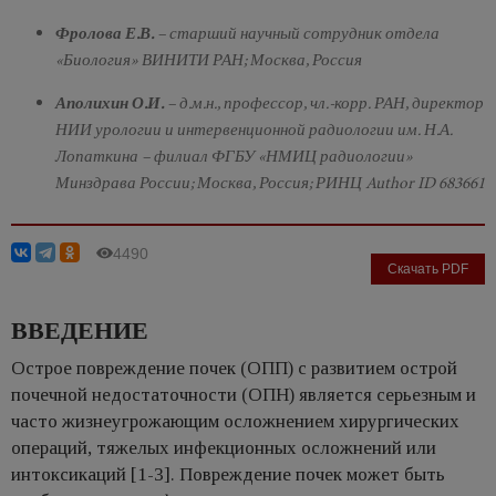
Фролова Е.В.
– старший научный сотрудник отдела
«Биология» ВИНИТИ РАН; Москва, Россия
Аполихин О.И.
– д.м.н., профессор, чл.-корр. РАН, директор
НИИ урологии и интервенционной радиологии им. Н.А.
Лопаткина – филиал ФГБУ «НМИЦ радиологии»
Минздрава России; Москва, Россия; РИНЦ Author ID 683661
4490
Скачать PDF
ВВЕДЕНИЕ
Острое повреждение почек (ОПП) с развитием острой
почечной недостаточности (ОПН) является серьезным и
часто жизнеугрожающим осложнением хирургических
операций, тяжелых инфекционных осложнений или
интоксикаций [1-3]. Повреждение почек может быть