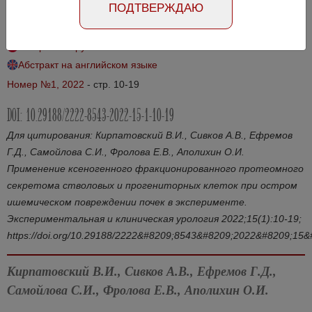
ПОДТВЕРЖДАЮ
эксперименте
Абстракт на русском языке
Абстракт на английском языке
Номер №1, 2022
- стр. 10-19
DOI: 10.29188/2222-8543-2022-15-1-10-19
Для цитирования: Кирпатовский В.И., Сивков А.В., Ефремов
Г.Д., Самойлова С.И., Фролова Е.В., Аполихин О.И.
Применение ксеногенного фракционированного протеомного
секретома стволовых и прогениторных клеток при остром
ишемическом повреждении почек в эксперименте.
Экспериментальная и клиническая урология 2022;15(1):10-19;
https://doi.org/10.29188/2222&#8209;8543&#8209;2022&#8209;15
Кирпатовский В.И., Сивков А.В., Ефремов Г.Д.,
Самойлова С.И., Фролова Е.В., Аполихин О.И.