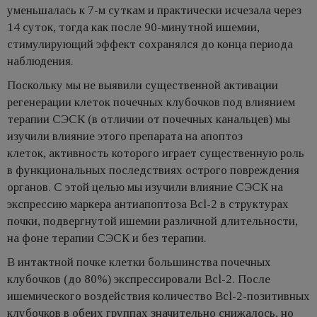
уменьшалась к 7-м суткам и практически исчезала через
14 суток, тогда как после 90-минутной ишемии,
стимулирующий эффект сохранялся до конца периода
наблюдения.
Поскольку мы не выявили существенной активации
регенерации клеток почечных клубочков под влиянием
терапии СЭСК (в отличии от почечных канальцев) мы
изучили влияние этого препарата на апоптоз
клеток, активность которого играет существенную роль
в функциональных последствиях острого повреждения
органов. С этой целью мы изучили влияние СЭСК на
экспрессию маркера антиапоптоза Bcl-2 в структурах
почки, подвергнутой ишемии различной длительности,
на фоне терапии СЭСК и без терапии.
В интактной почке клетки большинства почечных
клубочков (до 80%) экспрессировали Bcl-2. После
ишемического воздействия количество Bcl-2-позитивных
клубочков в обеих группах значительно снижалось, но