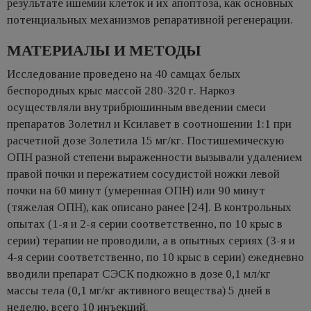
результате ишемии клеток и их апоптоза, как основных
потенциальных механизмов репаративной регенерации.
МАТЕРИАЛЫ И МЕТОДЫ
Исследование проведено на 40 самцах белых
беспородных крыс массой 280-320 г. Наркоз
осуществляли внутрибрюшинным введении смеси
препаратов Золетил и Ксилавет в соотношении 1:1 при
расчетной дозе Золетила 15 мг/кг. Постишемическую
ОПН разной степени выраженности вызывали удалением
правой почки и пережатием сосудистой ножки левой
почки на 60 минут (умеренная ОПН) или 90 минут
(тяжелая ОПН), как описано ранее [24]. В контрольных
опытах (1-я и 2-я серии соответственно, по 10 крыс в
серии) терапии не проводили, а в опытных сериях (3-я и
4-я серии соответственно, по 10 крыс в серии) ежедневно
вводили препарат СЭСК подкожно в дозе 0,1 мл/кг
массы тела (0,1 мг/кг активного вещества) 5 дней в
неделю, всего 10 инъекций.