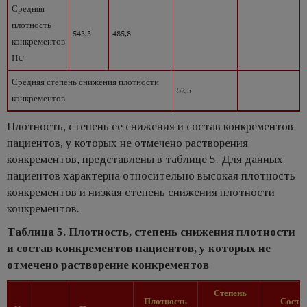
Средняя
плотность
543,3
485,8
конкрементов
НU
Средняя степень снижения плотности
52,5
конкрементов
Плотность, степень ее снижения и состав конкрементов
пациентов, у которых не отмечено растворения
конкрементов, представлены в таблице 5. Для данных
пациентов характерна относительно высокая плотность
конкрементов и низкая степень снижения плотности
конкрементов.
Таблица 5. Плотность, степень снижения плотности
и состав конкрементов пациентов, у которых не
отмечено растворение конкрементов
Степень
Плотность
Соста