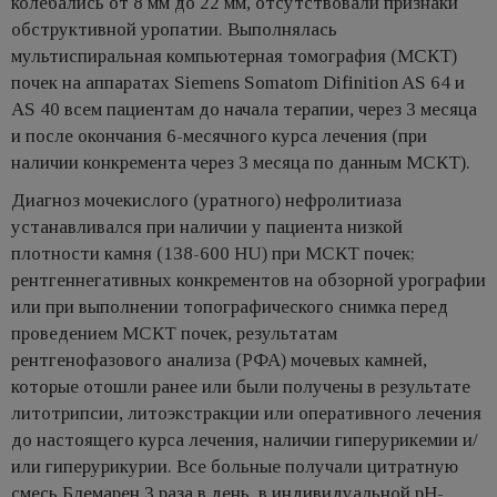
колебались от 8 мм до 22 мм, отсутствовали признаки
обструктивной уропатии. Выполнялась
мультиспиральная компьютерная томография (МСКТ)
почек на аппаратах Siemens Somatom Difinition AS 64 и
AS 40 всем пациентам до начала терапии, через 3 месяца
и после окончания 6-месячного курса лечения (при
наличии конкремента через 3 месяца по данным МСКТ).
Диагноз мочекислого (уратного) нефролитиаза
устанавливался при наличии у пациента низкой
плотности камня (138-600 НU) при МСКТ почек;
рентгеннегативных конкрементов на обзорной урографии
или при выполнении топографического снимка перед
проведением МСКТ почек, результатам
рентгенофазового анализа (РФА) мочевых камней,
которые отошли ранее или были получены в результате
литотрипсии, литоэкстракции или оперативного лечения
до настоящего курса лечения, наличии гиперурикемии и/
или гиперурикурии. Все больные получали цитратную
смесь Блемарен 3 раза в день, в индивидуальной рН-