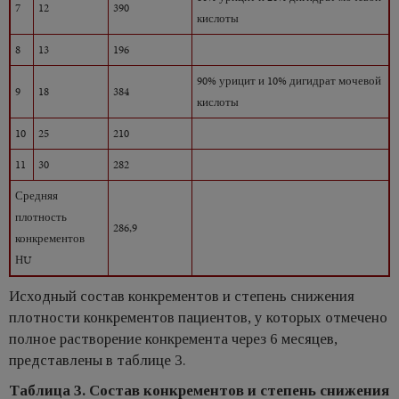
7
12
390
кислоты
8
13
196
90% урицит и 10% дигидрат мочевой
9
18
384
кислоты
10
25
210
11
30
282
Средняя
плотность
286,9
конкрементов
НU
Исходный состав конкрементов и степень снижения
плотности конкрементов пациентов, у которых отмечено
полное растворение конкремента через 6 месяцев,
представлены в таблице 3.
Таблица 3. Состав конкрементов и степень снижения