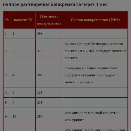
полное растворение конкремента через 3 мес.
Плотность
№
пациент №
Состав конкрементов (РФА)
конкрементов
1
1
296
80–90% урицит (безводная мочевая
2
2
370
кислота) и 10–20% дигидрат мочевой
кислоты
примерно в равных количествах
3
4
382
содержатся урицит и дигидрат
мочевой кислоты
4
6
138
5
7
218
60% дигидрат мочевой кислоты и
6
10
290
40% урицит
80% урицит и 20% дигидрат мочевой