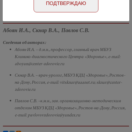
ПОДТВЕРЖДАЮ
Абстракт на английском языке
Номер №2, 2018
- стр. 44-48
Абоян И.А., Скнар В.А., Павлов С.В.
Сведения об авторах:
Абоян И.А. – д.м.н., профессор, главный врач МБУЗ
Клинико-диагностического Центра «Здоровье», e-mail:
aboyan@center-zdorovie.ru
Скнар В.А. – врач-уролог, МБУЗ КДЦ «Здоровье», Ростов-
на-Дону, Россия, e-mail: vitsknar@aaanet.ru; sknar@center-
zdorovie.ru
Павлов С.В. –к.м.н., зав. организационно-методическим
отделом МБУЗ КДЦ «Здоровье», Ростов-на-Дону, Россия,
e-mail: pavlovsvzdorovie@yandex.ru