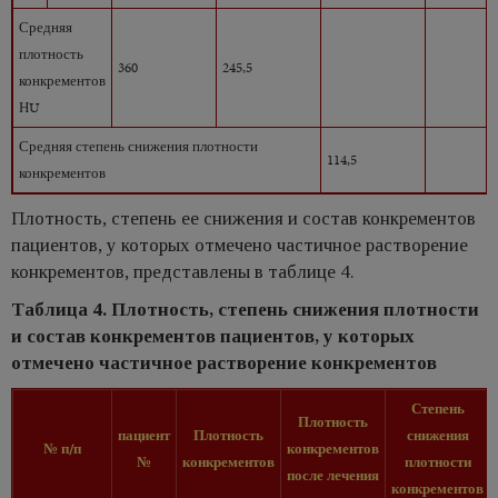
Средняя
плотность
360
245,5
конкрементов
НU
Средняя степень снижения плотности
114,5
конкрементов
Плотность, степень ее снижения и состав конкрементов
пациентов, у которых отмечено частичное растворение
конкрементов, представлены в таблице 4.
Таблица 4. Плотность, степень снижения плотности
и состав конкрементов пациентов, у которых
отмечено частичное растворение конкрементов
Степень
Плотность
пациент
Плотность
снижения
№ п/п
конкрементов
№
конкрементов
плотности
после лечения
конкрементов