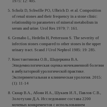
1975; 12: 405.
Scholz D, Schwille PO, Ulbrich D. et al. Composition
of renal stones and their frequency in a stone clinic:
relationship to parameters of mineral metabolism in
serum and urine. Urol Res 1979; 7: 161.
Grenabo L, Hedelin H, Pettersson S. The severity of
infection stones compared to other stones in the upper
urinary tract. Scand J Urol Nephrol 1985; 19: 285.
Константинова О.В., Шадеркина В.А.
Эпидемиологическая оценка мочекаменной болезни
в амбулаторной урологической практике.
Экспериментальная и клиническая урология. 2015;
(1): 11-14
Скнар В.А., Абоян И.А., Шукаев И.Л., Павлов С.В.,
Золотухин Д.А. Исследование состава 2200
мочевых конкрементов с использованием