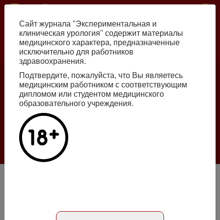
Перейти
ISSN print 2222-8543 ISSN online 2712-8571 10.29188/2222-8543
к
Сайт журнала "Экспериментальная и
основному
клиническая урология" содержит материалы
содержанию
медицинского характера, предназначенные
исключительно для работников
Russian
English
здравоохранения.
Подтвердите, пожалуйста, что Вы являетесь
медицинским работником с соответствующим
Номер №2, 2026
дипломом или студентом медицинского
образовательного учреждения.
Галлюцинации больших языковых моделей
в клинической урологии
Подробнее
Эффективность применения цитратной смеси «Блемарен»
при мочекислом нефролитиазе
Абстракт на русском языке