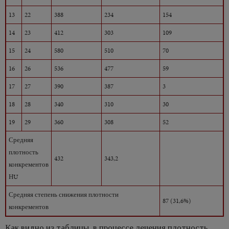
13
22
388
234
154
14
23
412
303
109
15
24
580
510
70
16
26
536
477
59
17
27
390
387
3
18
28
340
310
30
19
29
360
308
52
Средняя
плотность
432
343,2
конкрементов
НU
Средняя степень снижения плотности
87 (31,6%)
конкрементов
Как видно из таблицы, в процессе лечения плотность