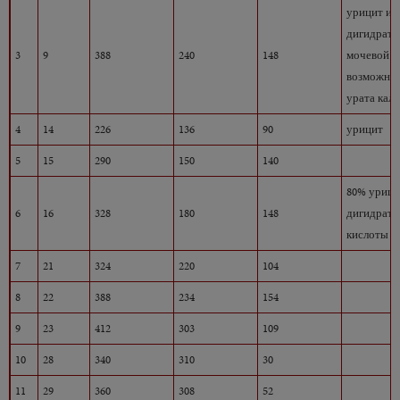
урицит и 
дигидрата
3
9
388
240
148
мочевой к
возможны
урата кал
4
14
226
136
90
урицит
5
15
290
150
140
80% урици
6
16
328
180
148
дигидрат 
кислоты
7
21
324
220
104
8
22
388
234
154
9
23
412
303
109
10
28
340
310
30
11
29
360
308
52