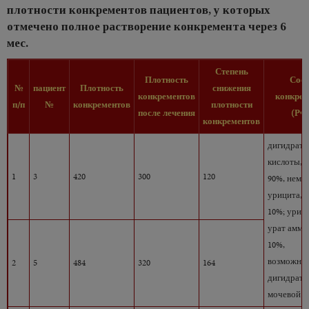
плотности конкрементов пациентов, у которых
отмечено полное растворение конкремента через 6
мес.
Степень
Плотность
Сост
№
пациент
Плотность
снижения
конкрементов
конкрем
п/п
№
конкрементов
плотности
после лечения
(РФ
конкрементов
дигидрат 
кислоты, 
1
3
420
300
120
90%, немн
урицита, 
10%; уриц
урат аммо
10%,
возможна 
2
5
484
320
164
дигидрата
мочевой к