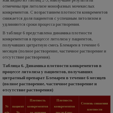
Как видно из таблиц 2-5, наилучшие результаты
отмечены при литолизе монофазных мочекислых
конкрементов. С возрастанием плотности конкрементов
снижается доля пациентов с успешным литолизом и
удлиняются сроки процесса растворения.
В таблице 6 представлена динамика плотности
конкрементов в процессе литолиза у пациентов,
получавших цитратную смесь Блемарен в течение 6
месяцев (полное растворение, частичное растворение и
отсутствие растворения).
Таблица 6. Динамика плотности конкрементов в
процессе литолиза у пациентов, получавших
цитратный препарат Блемарен в течение 6 месяцев
(полное растворение, частичное растворение и
отсутствие растворения)
Плотность
Плотность
Степень снижения
№
пациент
конкрементов
конкрементов
плотности
п/п
№
до лечения
после 6 мес.