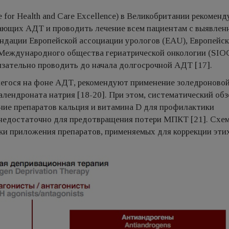
e for Health and Care Excellence) в Великобритании рекоменд
чающих AДT и проводить лечение всем пациентам с выявле
ендации Европейской ассоциации урологов (EAU), Европейск
 Международного общества гериатрической онкологии (SIO
язательно проводить до начала долгосрочной AДT [17].
шегося на фоне АДТ, рекомендуют применение золедроново
лендроната натрия [18-20]. При этом, систематический обз
ние препаратов кальция и витамина D для профилактики
едостаточно для предотвращения потери МПКТ [21]. Схе
ки приложения препаратов, применяемых для коррекции эти