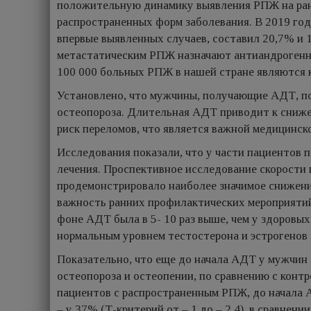
положительную динамику выявления РПЖ на ран
распространенных форм заболевания. В 2019 году
впервые выявленных случаев, составил 20,7% и 
метастатическим РПЖ назначают антиандрогенн
100 000 больных РПЖ в нашей стране являются 
Установлено, что мужчины, получающие АДТ, по
остеопороза. Длительная АДТ приводит к сниж
риск переломов, что является важной медицинско
Исследования показали, что у части пациентов п
лечения. Проспективное исследование скорости
продемонстрировало наиболее значимое снижени
важность ранних профилактических мероприятий
фоне АДТ была в 5- 10 раз выше, чем у здоровы
нормальным уровнем тестостерона и эстрогенов 
Показательно, что еще до начала АДТ у мужчин
остеопороза и остеопении, по сравнению с контро
пациентов с распространенным РПЖ, до начала 
– у 37% (Т-критерий от – 1 до – 2,4), в сравне