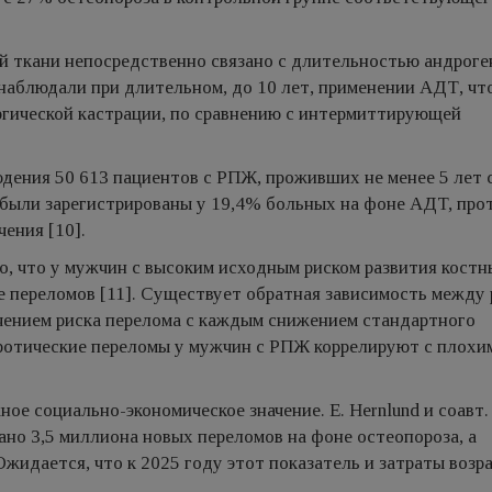
й ткани непосредственно связано с длительностью андрог
аблюдали при длительном, до 10 лет, применении АДТ, чт
гической кастрации, по сравнению с интермиттирующей
людения 50 613 пациентов с РПЖ, проживших не менее 5 лет 
 были зарегистрированы у 19,4% больных на фоне AДT, про
чения [10].
о, что у мужчин с высоким исходным риском развития костн
 переломов [11]. Существует обратная зависимость между 
чением риска перелома с каждым снижением стандартного
оротические переломы у мужчин с РПЖ коррелируют с плохи
ое социально-экономическое значение. E. Hernlund и соавт.
ано 3,5 миллиона новых переломов на фоне остеопороза, а
Ожидается, что к 2025 году этот показатель и затраты возр