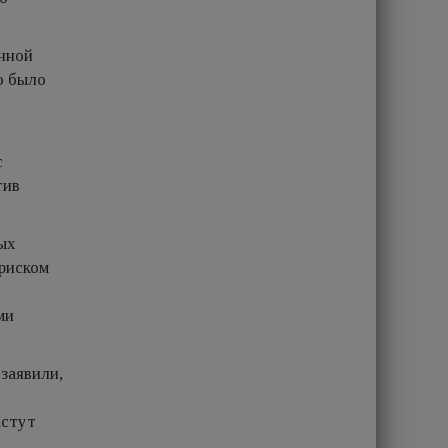
енной
о было
с
тив
ых
риском
ми
 заявили,
астут