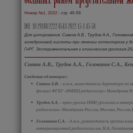
Номер №1, 2022
- стр. 45-59
DOI: 10.29188/2222-8543-2022-15-1-45-58
Для цитирования: Сивков А.В., Трудов А.А., Голован
золедроновой кислоты при лечении остеопороза у 
ГнРГ. Экспериментальная и клиническая урология 2022;
Сивков А.В., Трудов А.А., Голованов С.А., К
Сведения об авторах:
Сивков А.В.
– к.м.н., заместитель директора по 
филиал ФГБУ «НМИЦ радиологии» Минздрава Росс
Трудов А.А.
– врач-уролог НИИ урологии и инте
радиологии» Минздрава России; Москва, Россия;
Голованов С.А.
– д.м.н., руководитель группы к
интервенционной радиологии им. Н.А. Лопаткин