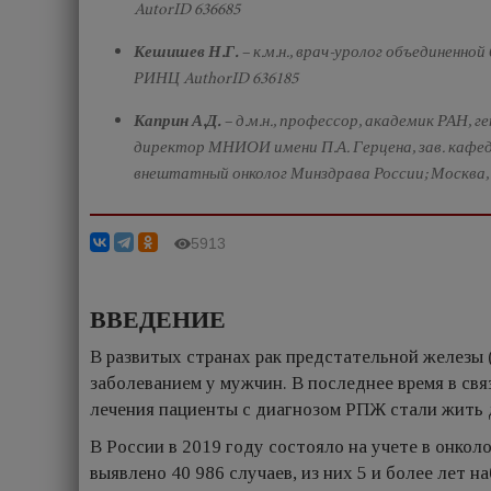
AutorID 636685
Кешишев Н.Г.
– к.м.н., врач-уролог объединенно
РИНЦ AuthorID 636185
Каприн А.Д.
– д.м.н., профессор, академик РАН,
директор МНИОИ имени П.А. Герцена, зав. кафед
внештатный онколог Минздрава России; Москва, 
5913
ВВЕДЕНИЕ
В развитых странах рак предстательной железы
заболеванием у мужчин. В последнее время в св
лечения пациенты с диагнозом РПЖ стали жить 
В России в 2019 году состояло на учете в онко
выявлено 40 986 случаев, из них 5 и более лет 