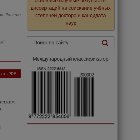
основные научные результаты
диссертаций на соискание учёных
а, Россия;
степеней доктора и кандидата
наук
ный
Международный классификатор
чать PDF
ческим
а
о