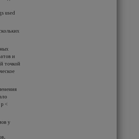
gs used
скольких
ьных
атов и
ой точкой
ческое
менения
ало
 p <
мов у
ов,