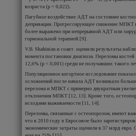
возраста (p = 0,022).
Пагубное воздействие АДТ на состояние костно
депривации. Прогрессирующее снижение МПКТ н
более выражено при непрерывной АДТ или хирур
гормональной терапией [9].
V.B. Shahinian и соавт. оценили результаты наб
момента постановки диагноза. Переломы костей
12,6% (p < 0,001) среди не получавших такого ле
Популяционное когортное исследование показал
осложнений после начала АДТ возникало больше
перелома и МПКТ с примерно двукратным увели
отклонения МПКТ [12, 13]. Кроме того, остеоп
исходами выживаемости [11, 14].
Переломы, связанные с остеопорозом, имеют важн
что в 2010 году в Евросоюзе было зарегистриров
экономические затраты оценили в 37 млрд евро. 
еще на 25% [15].