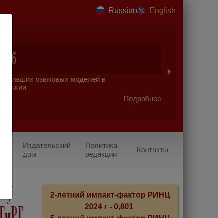
Russian
English
2026
 больших языковых моделей в
урологии
Подробнее
Издательский
Политика
Контакты
дом
редакции
а у
2-летний импакт-фактор РИНЦ
2024 г - 0,801
ГнРГ