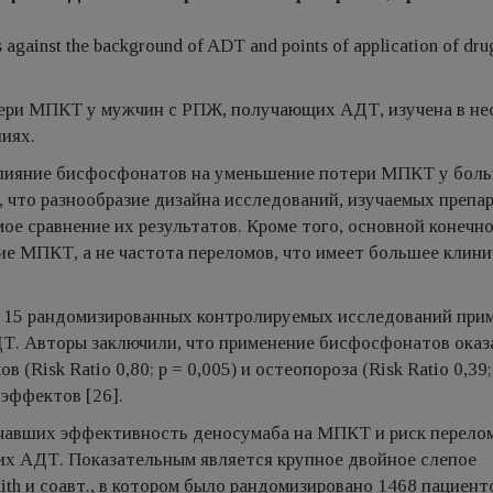
 against the background of ADT and points of application of dru
ери МПКТ у мужчин с РПЖ, получающих АДТ, изучена в не
иях.
лияние бисфосфонатов на уменьшение потери МПКТ у бол
то разнообразие дизайна исследований, изучаемых препар
ое сравнение их результатов. Кроме того, основной конечн
е МПКТ, а не частота переломов, что имеет большее клини
лиз 15 рандомизированных контролируемых исследований при
. Авторы заключили, что применение бисфосфонатов оказ
Risk Ratio 0,80; p = 0,005) и остеопороза (Risk Ratio 0,39;
 эффектов [26].
чавших эффективность деносумаба на МПКТ и риск перело
их АДТ. Показательным является крупное двойное слепое
th и соавт., в котором было рандомизировано 1468 пациент