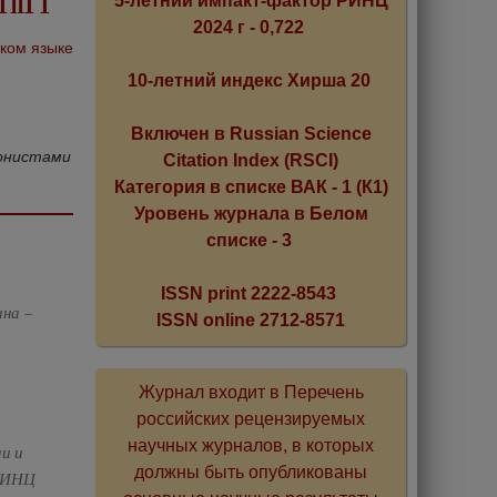
5-летний импакт-фактор РИНЦ
2024 г - 0,722
ском языке
10-летний индекс Хирша 20
Включен в Russian Science
гонистами
Citation Index (RSCI)
Категория в списке ВАК - 1 (К1)
Уровень журнала в Белом
списке - 3
ISSN print 2222-8543
ина –
ISSN online 2712-8571
Журнал входит в Перечень
российских рецензируемых
научных журналов, в которых
и и
должны быть опубликованы
 РИНЦ