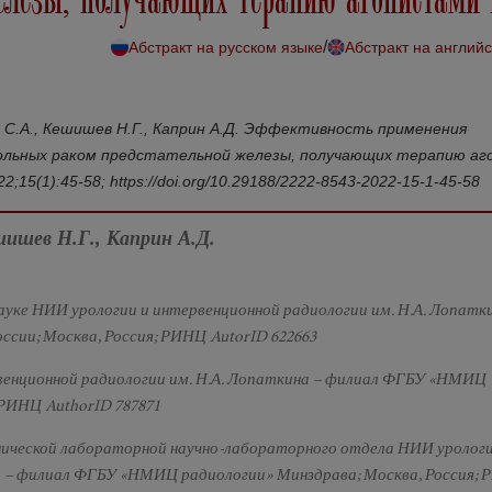
/
Абстракт на русском языке
Абстракт на англий
ов С.А., Кешишев Н.Г., Каприн А.Д. Эффективность применения
больных раком предстательной железы, получающих терапию а
15(1):45-58; https://doi.org/10.29188/2222-8543-2022-15-1-45-58
ешишев Н.Г., Каприн А.Д.
науке НИИ урологии и интервенционной радиологии им. Н.А. Лопатк
ии; Москва, Россия; РИНЦ AutorID 622663
рвенционной радиологии им. Н.А. Лопаткина – филиал ФГБУ «НМИЦ
 РИНЦ AuthorID 787871
линической лабораторной научно-лабораторного отдела НИИ урологи
а – филиал ФГБУ «НМИЦ радиологии» Минздрава; Москва, Россия;