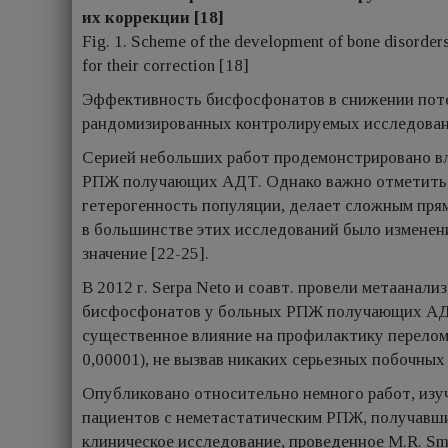
их коррекции [18]
Fig. 1. Scheme of the development of bone disorders
for their correction [18]
Эффективность бисфосфонатов в снижении пот
рандомизированных контролируемых исследован
Серией небольших работ продемонстрировано в
РПЖ получающих АДТ. Однако важно отметить, ч
гетерогенность популяции, делает сложным прям
в большинстве этих исследований было изменени
значение [22-25].
В 2012 г. Serpa Neto и соавт. провели метаана
бисфосфонатов у больных РПЖ получающих АДТ
существенное влияние на профилактику переломов (
0,00001), не вызвав никаких серьезных побочных
Опубликовано относительно немного работ, изу
пациентов с неметастатическим РПЖ, получавш
клиническое исследование, проведенное M.R. Smi