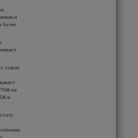
ла
енным и
и более
е
ичивает
их этапах
кивает
 РПЖ на
РПЖ и
астоту
теопению
го