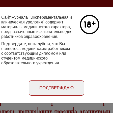
ine 2712-8571 10.29188/2222-8543
Сайт журнала "Экспериментальная и
клиническая урология" содержит
материалы медицинского характера,
Номер №2, 
предназначенные исключительно для
работников здравоохранения.
кин - основатель НИИ
Галлюцинации
е исследования в НИИ
Подтвердите, пожалуйста, что Вы
клинической 
огии
являетесь медицинским работником
Подробнее
с соответствующим дипломом или
студентом медицинского
образовательного учреждения.
rimental'naya i klinicheskaya urologiya
Порядок
Информация
Информация для
рецензирования
для авторов
рекламодателей
статей
ПОДТВЕРЖДАЮ
роновой кислоты при лечении остеопороз
елезы, получающих терапию агонистами 