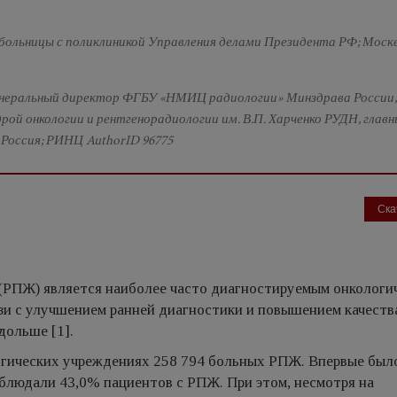
й больницы с поликлиникой Управления делами Президента РФ; Москв
 генеральный директор ФГБУ «НМИЦ радиологии» Минздрава России,
рой онкологии и рентгенорадиологии им. В.П. Харченко РУДН, глав
Россия; РИНЦ AuthorID 96775
Ска
 (РПЖ) является наиболее часто диагностируемым онкологи
язи с улучшением ранней диагностики и повышением качеств
дольше [1].
логических учреждениях 258 794 больных РПЖ. Впервые был
наблюдали 43,0% пациентов с РПЖ. При этом, несмотря на