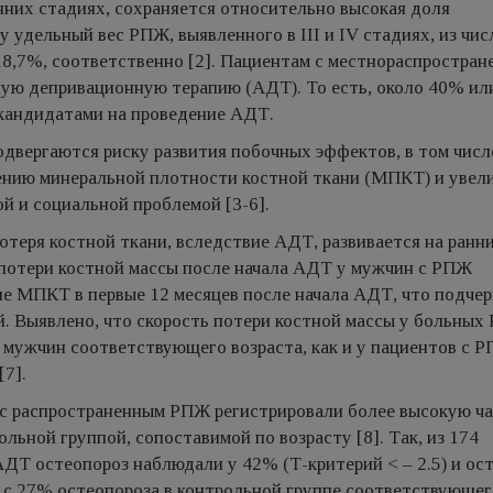
них стадиях, сохраняется относительно высокая доля
 удельный вес РПЖ, выявленного в III и IV стадиях, из чис
18,7%, соответственно [2]. Пациентам с местнораспростран
ую депривационную терапию (АДТ). То есть, около 40% ил
кандидатами на проведение АДТ.
двергаются риску развития побочных эффектов, в том числ
ению минеральной плотности костной ткани (МПКТ) и увел
й и социальной проблемой [3-6].
отеря костной ткани, вследствие АДТ, развивается на ранн
 потери костной массы после начала АДТ у мужчин с РПЖ
е МПКТ в первые 12 месяцев после начала АДТ, что подчер
. Выявлено, что скорость потери костной массы у больных
х мужчин соответствующего возраста, как и у пациентов с 
[7].
 с распространенным РПЖ регистрировали более высокую ч
льной группой, сопоставимой по возрасту [8]. Так, из 174
АДТ остеопороз наблюдали у 42% (Т-критерий < – 2.5) и ос
нии с 27% остеопороза в контрольной группе соответствующе