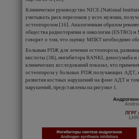
Клиническое руководство NICE (National Institut
учитывать риск переломов у всех мужчин, полу
остеопорозом [16]. Аналогичным образом реком
общества радиотерапии и онкологии (ESTRO) и
говорят о том, что оценку МПКТ необходимо об
Больным РПЖ для лечения остеопороза, развив
кислоты (ЗК), ингибитора RANKL деносумаба и а
клинических исследований показал, что примене
остеопороза у больных РПЖ получающих АДТ, н
развития костных нарушений на фоне АДТ и точ
нарушений, представлены на рисунке 1.