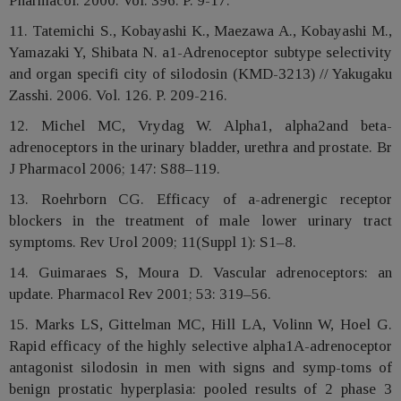
Pharmacol. 2000. Vol. 396. P. 9-17.
11. Tatemichi S., Kobayashi K., Maezawa A., Kobayashi M.,
Yamazaki Y, Shibata N. a1-Adrenoceptor subtype selectivity
and organ specifi city of silodosin (KMD-3213) // Yakugaku
Zasshi. 2006. Vol. 126. P. 209-216.
12. Michel MC, Vrydag W. Alpha1, alpha2and beta-
adrenoceptors in the urinary bladder, urethra and prostate. Br
J Pharmacol 2006; 147: S88–119.
13. Roehrborn CG. Efficacy of a-adrenergic receptor
blockers in the treatment of male lower urinary tract
symptoms. Rev Urol 2009; 11(Suppl 1): S1–8.
14. Guimaraes S, Moura D. Vascular adrenoceptors: an
update. Pharmacol Rev 2001; 53: 319–56.
15. Marks LS, Gittelman MC, Hill LA, Volinn W, Hoel G.
Rapid efficacy of the highly selective alpha1A-adrenoceptor
antagonist silodosin in men with signs and symp-toms of
benign prostatic hyperplasia: pooled results of 2 phase 3