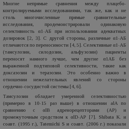
Многие непрямые сравнения между плацебо-
контролируемыми исследованиями, так же, как и не
столь многочисленные прямые сравнительные
исследования, продемонстрировали одинаковую
селективность α1-АБ при использовании адекватных
дозировок [2, 3]. С другой стороны, различные α1-АБ
отличаются по переносимости [4, 5]. Селективные α1-АБ
(тамсулозин, силодозин, альфузозин) пациенты
переносят намного лучше, чем другие α1АБ без
выраженной подтиповой селективности, такие как
доксазозин и теразозин. Это особенно важно в
отношении нежелательных явлений со стороны
сердечно-сосудистой системы [4, 6].
Тамсулозин обладает умеренной селективностью
(примерно в 10-15 раз выше) в отношении alA по
сравнению с αlB адренорецепторами (АР) и
промежуточным сродством к αlD-АР [7]. Shibata K. и
соавт. (1995 г.), Tatemichi S и соавт. (2006 г.) показали