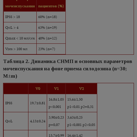
мочеиспускания
пациентов (%)
IPSS > 18
60% (n=18)
QоL > 4
63% (n=19)
Qmax < 10 мл/сек
40% (n=12)
Vres > 100 мл
23% (n=7)
Таблица 2. Динамика СНМП и основных параметров
мочеиспускания на фоне приема силодозина (n=30;
M±m)
V0
V1
V2
16,8±1,05
15,6±1,50
IPSS
19,7±0,81
p<0,001
p1<0,01 p2=0,31
3,90±0,23
3,63±0,25
QоL
4,13±0,24
p=0,07
p1<0,001 p2<0,05
13,7±0,99
16,4±1,42