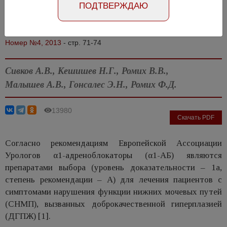
ПОДТВЕРЖДАЮ
Абстракт на русском языке
Абстракт на английском языке
Номер №4, 2013
- стр. 71-74
Сивков А.В., Кешишев Н.Г., Ромих В.В.,
Малышев А.В., Гонсалес Э.Н., Ромих Ф.Д.
13980
Скачать PDF
Согласно рекомендациям Европейской Ассоциации
Урологов α1-адреноблокаторы (α1-АБ) являются
препаратами выбора (уровень доказательности – 1а,
степень рекомендации – А) для лечения пациентов с
симптомами нарушения функции нижних мочевых путей
(СНМП), вызванных доброкачественной гиперплазией
(ДГПЖ) [1].