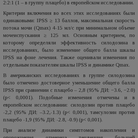
2:2:1 (1 – в группу плацебо) в европейском исследовании.
Критерии включения во всех этих исследованиях были
одинаковыми: IPSS ≥ 13 баллов, максимальная скорость
потока мочи (Qmax) 4-15 мл/с при минимальном объеме
мочеиспускания ≥ 125 мл. Основным критерием, по
которому определяли эффективность силодозина в
исследованиях, было изменение общего балла шкалы
IPSS на фоне лечения. Также оценивали изменения по
отдельным показателям шкалы IPSS и динамике Qmax.
В американских исследованиях в группе силодозина
было отмечено достоверное уменьшение общего балла
IPSS при сравнении с плацебо – 2,8 (95% ДИ; −3.6, −2.0)
(p< 0,0001). Подобные изменения отмечены и в
европейском исследовании: силодозин против плацебо
-2,2 (95% ДИ; –3.2,-1.3) (p< 0,001), тамсулозин против
плацебо -1,9 (95% ДИ; -2.8, -0.9) (p< 0,001).
При анализе динамики симптомов накопления и
опорожнения отмечена тенденция большей