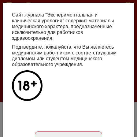
Перейти
ISSN print 2222-8543 ISSN online 2712-8571 10.29188/2222-8543
к
Сайт журнала "Экспериментальная и
основному
клиническая урология" содержит материалы
содержанию
медицинского характера, предназначенные
исключительно для работников
Russian
English
здравоохранения.
Подтвердите, пожалуйста, что Вы являетесь
медицинским работником с соответствующим
Номер №2, 2026
дипломом или студентом медицинского
образовательного учреждения.
Галлюцинации больших языковых моделей
в клинической урологии
Подробнее
Эффективность силодозина у пациентов с выраженными
симптомами нарушения функции нижних мочевых
путей, обусловленными ДГПЖ