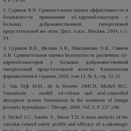
4. P. 29-36.
3. Суриков В.Н. Сравнительная оценка эффективности и
безопасности применения α1-адреноблокаторов у
больных доброкачественной гиперплазией
предстательной же-лезы. Дисс. к.м.н., Москва, 2004, с.1-
34.
4. Суриков В.Н., Ивлева А.Я., Максименко О.К., Сивков
А.В. Сравнительная оценка безопасности различных α1-
адреноблокаторов у больных доброкачественной
гиперплазией предстательной железы. Клиническая
фармакология и терапия, 2003, том 12, № 4, стр. 32-35.
5. Van Dijk M.M., de la Rosette JJMCH, Michel M.C.
Tamsulosin – modifi ed-release and oral-controlled
absorption system formulation in the treatment of benign
prostatic hyperplasia // Therapy. 2006. Vol. 3. P. 237-246.
6. Nickel J.C., Sander S., Moon T.D. A-meta-analysis of the
vascular-related safety profile and efficacy of a-adrenergic