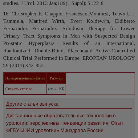
studies. J Urol. 2013 Jan;189(1 Suppl): S122-8
16. Christopher R. Chapple, Francesco Montorsi, Teuvo L.J.
Tammela, Manfred Wirth, Evert Koldewijn, Eldiberto
Fernaґndez Fernaґndez. Silodosin Therapy for Lower
Urinary Tract Symptoms in Men with Suspected Benign
Prostatic Hyperplasia: Results of an International,
Randomized, Double-Blind, Placeboand Active-Controlled
Clinical Trial Performed in Europe. EROPEAN UROLOGY
59 (2011) 342-352.
Прикрепленный файл
Размер
Скачать статью
691.75 КБ
Другие статьи выпуска
Дистанционные образовательные технологии в
урологии: перспективы, тенденции развития. Опыт
ФГБУ «НИИ урологии» Минздрава России