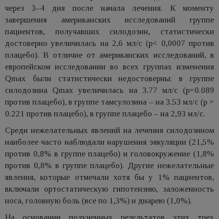
через 3–4 дня после начала лечения. К моменту
завершения американских исследований группе
пациентов, получавших силодозин, статистически
достоверно увеличилась на 2,6 мл/с (p< 0,0007 против
плацебо). В отличие от американских исследований, в
европейском исследовании во всех группах изменения
Qmax были статистически недостоверны: в группе
силодозина Qmax увеличилась на 3.77 мл/с (p=0.089
против плацебо), в группе тамсулозина – на 3.53 мл/с (p =
0.221 против плацебо), в группе плацебо – на 2,93 мл/с.
Среди нежелательных явлений на лечения силодозином
наиболее часто наблюдали нарушения эякуляции (21,5%
против 0,8% в группе плацебо) и головокружение (1,8%
против 0,8% в группе плацебо). Другие нежелательные
явления, которые отмечали хотя бы у 1% пациентов,
включали ортостатическую гипотензию, заложенность
носа, головную боль (все по 1,3%) и диарею (1,0%).
На основании полученных результатов этих трех