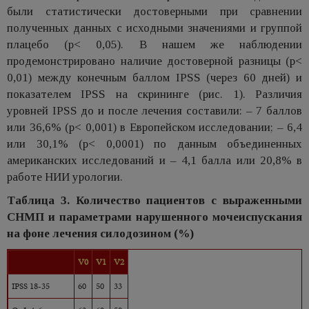
были статистически достоверными при сравнении
полученных данных с исходными значениями и группой
плацебо (p< 0,05). В нашем же наблюдении
продемонстрировано наличие достоверной разницы (p<
0,01) между конечным баллом IPSS (через 60 дней) и
показателем IPSS на скрининге (рис. 1). Различия
уровней IPSS до и после лечения составили: – 7 баллов
или 36,6% (p< 0,001) в Европейском исследовании; – 6,4
или 30,1% (p< 0,0001) по данным объединенных
американских исследований и – 4,1 балла или 20,8% в
работе НИИ урологии.
Таблица 3. Количество пациентов с выраженными
СНМП и параметрами нарушенного мочеиспускания
на фоне лечения силодозином (%)
V0
V1
V2
IPSS 18-35
60
50
33