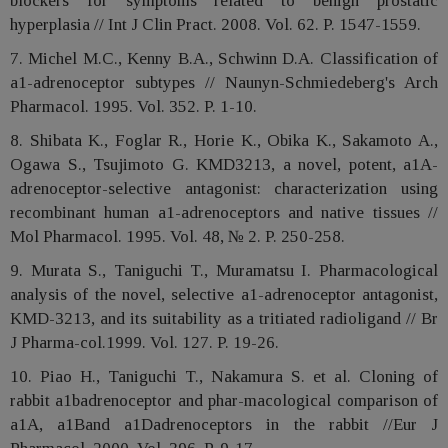
blockers for symptoms related to benign prostatic
hyperplasia // Int J Clin Pract. 2008. Vol. 62. P. 1547-1559.
7. Michel M.C., Kenny B.A., Schwinn D.A. Classification of
a1-adrenoceptor subtypes // Naunyn-Schmiedeberg's Arch
Pharmacol. 1995. Vol. 352. P. 1-10.
8. Shibata K., Foglar R., Horie K., Obika K., Sakamoto A.,
Ogawa S., Tsujimoto G. KMD3213, a novel, potent, a1A-
adrenoceptor-selective antagonist: characterization using
recombinant human a1-adrenoceptors and native tissues //
Mol Pharmacol. 1995. Vol. 48, № 2. P. 250-258.
9. Murata S., Taniguchi T., Muramatsu I. Pharmacological
analysis of the novel, selective a1-adrenoceptor antagonist,
KMD-3213, and its suitability as a tritiated radioligand // Br
J Pharma-col.1999. Vol. 127. P. 19-26.
10. Piao H., Taniguchi T., Nakamura S. et al. Cloning of
rabbit a1badrenoceptor and phar-macological comparison of
a1A, a1Band a1Dadrenoceptors in the rabbit //Eur J