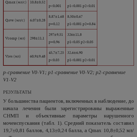
Qmax (мл/с)
10,8±0,52
p<0,001
p1<0,001 p2<0,01
8,87±1,68
8,50±0,67
Qave (мл/с)
6,07±0,28
p=0,12
p1<0,001 p2=0,84
297±9,51
326±11,8
Vcomp (мл)
298±11,1
p=0,96
p1<0,05 p2<0,05
45,7±7,25
32,6±6,90
Vres (мл)
60,9±9,48
p<0,03
p1<0,001 p2<0,01
p-сравнение V0-V1; p1-сравнение V0-V2; p2-сравнение
V1-V2
РЕЗУЛЬТАТЫ
У большинства пациентов, включенных в наблюдение, до
начала лечения были зарегистрированы выраженные
СНМП и объективные параметры нарушенного
мочеиспускания (табл. 1). Средний показатель составил
19,7±0,81 баллов, 4,13±0,24 балла, a Qmax 10,8±0,52 мл/