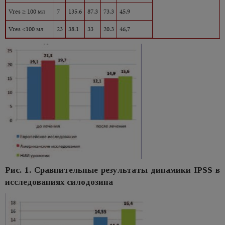
Vres ≥ 100 мл
7
135.6
87.3
73.3
45,9
Vres <100 мл
23
38.1
33
20.3
46,7
Рис. 1. Сравнительные результаты динамики IPSS в
исследованиях силодозина