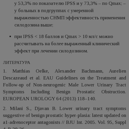
у 53,3% по показателю IPSS и у 73,3% – по Qmax; –
у больных в подгруппах с умеренной
выраженностью СНМП эффективность применения
силодозина выше;
при IPSS < 18 баллов и Qmax > 10 мл/с можно
рассчитывать на более выраженный клинический
эффект при лечении силодозином.
ЛИТЕРАТУРА
1. Matthias Oelke, Alexander Bachmann, Aurelien
Descazeaud et al. EAU Guidelines on the Treatment and
Follow-up of Non-neurogenic Male Lower Urinary Tract
Symptoms Including Benign Prostatic Obstruction.
EUROPEAN UROLOGY 64 (2013) 118–140.
2. Milani S., Djavan B. Lower urinary tract symptoms
suggestive of benign prostatic hyper-plasia: latest updated on
a1-adrenoceptor antagonists // BJU Int. 2005. Vol. 95, Suppl