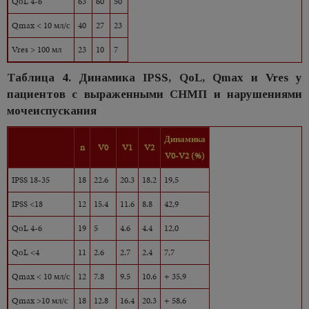
QоL 4-6
63
60
50
Qmax < 10 мл/с
40
27
23
Vres > 100 мл
23
10
7
Таблица 4. Динамика IPSS, QоL, Qmax и Vres у
пациентов с выраженными СНМП и нарушениями
мочеиспускания
Динамика
n
V0
V1
V2
V0-V2 (%)
IPSS 18-35
18
22.6
20.3
18.2
19,5
IPSS <18
12
15.4
11.6
8.8
42,9
QоL 4-6
19
5
4.6
4.4
12,0
QоL <4
11
2.6
2.7
2.4
7,7
Qmax < 10 мл/с
12
7.8
9.5
10.6
+ 35,9
Qmax >10 мл/с
18
12.8
16.4
20.3
+ 58,6