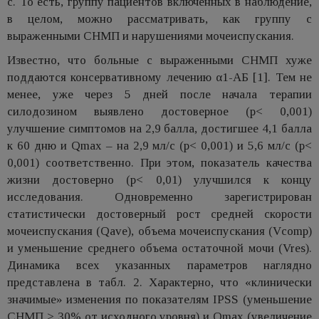
с. То есть, группу пациентов включенных в наблюдение,
в целом, можно рассматривать, как группу с
выраженными СНМП и нарушениями мочеиспускания.
Известно, что больные с выраженными СНМП хуже
поддаются консервативному лечению α1-АБ [1]. Тем не
менее, уже через 5 дней после начала терапии
силодозином выявлено достоверное (p< 0,001)
улучшение симптомов на 2,9 балла, достигшее 4,1 балла
к 60 дню и Qmax – на 2,9 мл/с (p< 0,001) и 5,6 мл/с (p<
0,001) соответственно. При этом, показатель качества
жизни достоверно (p< 0,01) улучшился к концу
исследования. Одновременно зарегистрирован
статистически достоверный рост средней скорости
мочеиспускания (Qave), объема мочеиспускания (Vcomp)
и уменьшение среднего объема остаточной мочи (Vres).
Динамика всех указанных параметров наглядно
представлена в табл. 2. Характерно, что «клинически
значимые» изменения по показателям IPSS (уменьшение
СНМП > 30% от исходного уровня) и Qmax (увеличение