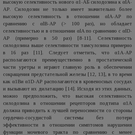
высокую селективность нового α1-АБ силодозина к αlA-
АР. Силодозин не только имеет значительно более
высокую селективность в отношении αlA-АР по
сравнению с αlB-АР (> 100 раз), но обладает
селективностью и в отношении αlA по сравнению с αlD-
АР (примерно в 50 раз) [8-11]. Селективность
силодозина выше селективности тамсулозина примерно
в 16 раз [11]. Следует отметить, что α1A-АР
располагаются преимущественно в простатической
части уретры и играют главную роль в обеспечении
сокращения предстательной железы [12, 13], в то время
как α1Bи α1D-АР располагаются в кровеносных сосудах
и вызывают их дилатацию [14]. Исходя из этих данных,
можно предположить, что высокая селективность
силодозина в отношении рецепторов подтипа α1A
должна приводить к лучшей переносимости со стороны
сердечно-сосудистой системы без потери
эффективности в отношении симптомов нарушения
функции мочевого тракта по сравнению с менее