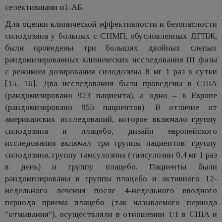
селективными α1-АБ.
Для оценки клинической эффективности и безопасности
силодозина у больных с СНМП, обусловленных ДГПЖ,
были проведены три больших двойных слепых
рандомизированных клинических исследования III фазы
с режимом дозирования силодозина 8 мг 1 раз в сутки
[15, 16]. Два исследования были проведены в США
(рандомизировано 923 пациента), а одно – в Европе
(рандомизировано 955 пациентов). В отличие от
американских исследований, которое включало группу
силодозина и плацебо, дизайн европейского
исследования включал три группы пациентов: группу
силодозина, группу тамсулозина (тамсулозин 0,4 мг 1 раз
в день) и группу плацебо. Пациенты были
рандомизированы в группы плацебо и активного 12-
недельного лечения после 4-недельного вводного
периода приема плацебо (так называемого периода
"отмывания"). осуществляли в отношении 1:1 в США и