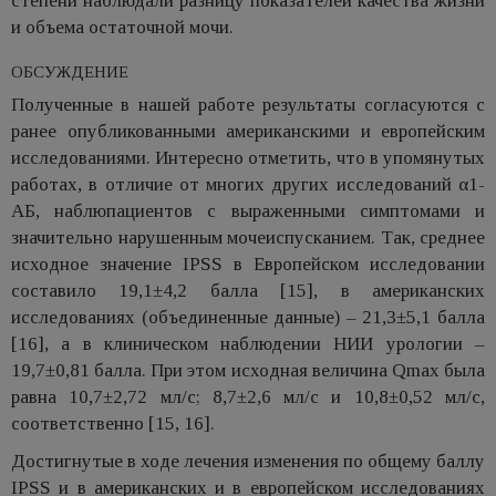
степени наблюдали разницу показателей качества жизни
и объема остаточной мочи.
ОБСУЖДЕНИЕ
Полученные в нашей работе результаты согласуются с
ранее опубликованными американскими и европейским
исследованиями. Интересно отметить, что в упомянутых
работах, в отличие от многих других исследований α1-
АБ, наблюпациентов с выраженными симптомами и
значительно нарушенным мочеиспусканием. Так, среднее
исходное значение IPSS в Европейском исследовании
составило 19,1±4,2 балла [15], в американских
исследованиях (объединенные данные) – 21,3±5,1 балла
[16], а в клиническом наблюдении НИИ урологии –
19,7±0,81 балла. При этом исходная величина Qmax была
равна 10,7±2,72 мл/с; 8,7±2,6 мл/с и 10,8±0,52 мл/с,
соответственно [15, 16].
Достигнутые в ходе лечения изменения по общему баллу
IPSS и в американских и в европейском исследованиях