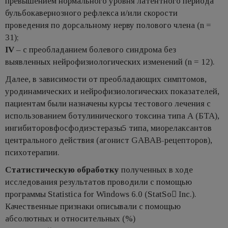
превышением нормального уровня латентного периода
бульбокавернозного рефлекса и/или скорости
проведения по дорсальному нерву полового члена (n =
31);
IV
– с преобладанием болевого синдрома без
выявленных нейрофизиологических изменений (n = 12).
Далее, в зависимости от преобладающих симптомов,
уродинамических и нейрофизиологических показателей,
пациентам были назначены курсы тестового лечения с
использованием ботулинического токсина типа А (БТА),
ингибиторовфосфодиэстеразы5 типа, миорелаксантов
центрального действия (агонист GABAB-рецепторов),
психотерапии.
Статистическую обработку
полученных в ходе
исследования результатов проводили с помощью
программы Statistica for Windows 6.0 (StatSo Inc.).
Качественные признаки описывали с помощью
абсолютных и относительных (%)