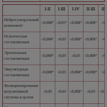
I-II
I-III
I-IV
II-III
II-
Нейрогуморальный
<0,008*
>0,05*
<0,008*
<0,008*
>0,
компонент
Психическая
<0,008*
>0,05
<0,008*
<0,008*
>0,
составляющая
Эректильная
<0,008*
>0,05
>0,05
<0,008*
>0,
составляющая
Эякуляторная
<0,008*
>0,05
<0,008*
<0,008*
>0,
составляющая
Функционирование
копулятивной
>0,05
>0,05
<0,008*
>0,05
<0,0
системы в целом