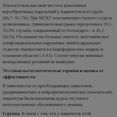
Показательна высокая частота доказанных
вертеброгенных нарушений у пациентов всех групп
(66,7- 91,7%). При МСКТ поясничнокрестцового отдела
позвоночника, спинномозговая грыжа определена в 20,5-
33,3% случаев, а выраженный остеохондроз – в 45,2-
58,3%.Убольшинства больных имелось анатомическое
илифункциональное нарушение люмбосакральных
отделов спинногомозга и периферических нервов (в
основном области L4-S1). Статистически значимых
межгрупповых различий не выявлено.
Тестовая патогенетическая терапия и оценка ее
эффективности
В зависимости от преобладающих симптомов,
уродинамических и нейрофизиологических показателей,
пациентам были назначены курсы тестового
патогенетически обоснованного лечения.
I группа
. В связи с тем, что у пациентов этой