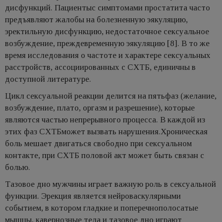
дисфункций. Пациентыс симптомами простатита часто
предъявляют жалобы на болезненную эякуляцию,
эректильную дисфункцию, недостаточное сексуальное
возбуждение, преждевременную эякуляцию [8]. В то же
время исследования о частоте и характере сексуальных
расстройств, ассоциированных с СХТБ, единичны в
доступной литературе.
Цикл сексуальной реакции делится на пятьфаз (желание,
возбуждение, плато, оргазм и разрешение), которые
являются частью непрерывного процесса. В каждой из
этих фаз СХТБможет вызвать нарушения.Хроническая
боль мешает двигаться свободно при сексуальном
контакте, при СХТБ половой акт может быть связан с
болью.
Тазовое дно мужчины играет важную роль в сексуальной
функции. Эрекция является нейроваскулярными
событием, в котором гладкие и поперечнополосатые
мышцы, кавернозные тела и тазовое дно играют