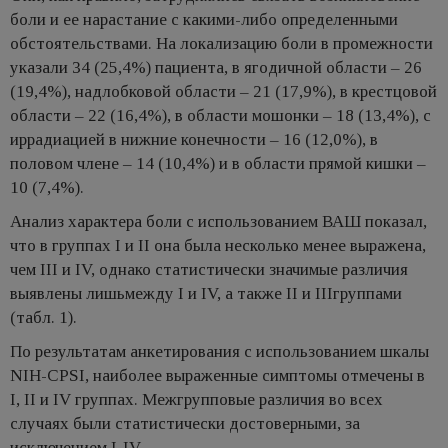
боли и ее нарастание с какими-либо определенными
обстоятельствами. На локализацию боли в промежности
указали 34 (25,4%) пациента, в ягодичной области – 26
(19,4%), надлобковой области – 21 (17,9%), в крестцовой
области – 22 (16,4%), в области мошонки – 18 (13,4%), с
иррадиацией в нижние конечности – 16 (12,0%), в
половом члене – 14 (10,4%) и в области прямой кишки –
10 (7,4%).
Анализ характера боли с использованием ВАШ показал,
что в группах I и II она была несколько менее выражена,
чем III и IV, однако статистически значимые различия
выявлены лишьмежду I и IV, а также II и IIIгруппами
(табл. 1).
По результатам анкетирования с использованием шкалы
NIH-CPSI, наиболее выраженные симптомы отмечены в
I, II и IV группах. Межгрупповые различия во всех
случаях были статистически достоверными, за
исключением I-IV.