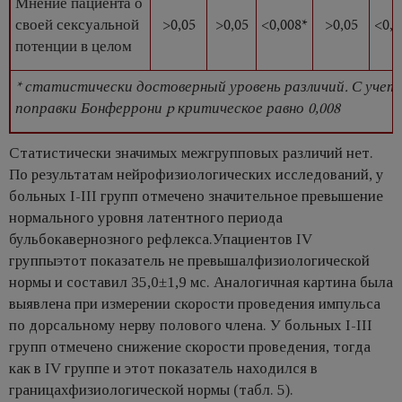
Мнение пациента о
своей сексуальной
>0,05
>0,05
<0,008*
>0,05
<0,0
потенции в целом
* статистически достоверный уровень различий. С учет
поправки Бонферрони p критическое равно 0,008
Статистически значимых межгрупповых различий нет.
По результатам нейрофизиологических исследований, у
больных I-III групп отмечено значительное превышение
нормального уровня латентного периода
бульбокавернозного рефлекса.Упациентов IV
группыэтот показатель не превышалфизиологической
нормы и составил 35,0±1,9 мс. Аналогичная картина была
выявлена при измерении скорости проведения импульса
по дорсальному нерву полового члена. У больных I-III
групп отмечено снижение скорости проведения, тогда
как в IV группе и этот показатель находился в
границахфизиологической нормы (табл. 5).