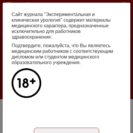
Перейти
ISSN print 2222-8543 ISSN online 2712-8571 10.29188/2222-8543
к
Сайт журнала "Экспериментальная и
основному
клиническая урология" содержит материалы
содержанию
медицинского характера, предназначенные
исключительно для работников
Russian
English
здравоохранения.
Подтвердите, пожалуйста, что Вы являетесь
медицинским работником с соответствующим
Номер №2, 2026
дипломом или студентом медицинского
образовательного учреждения.
Галлюцинации больших языковых моделей
в клинической урологии
Подробнее
Коррекция симптомов нарушения мочеиспускания и
сексуальных расстройств у пациентов с синдромом
хронической тазовой боли: дифференцированный подход