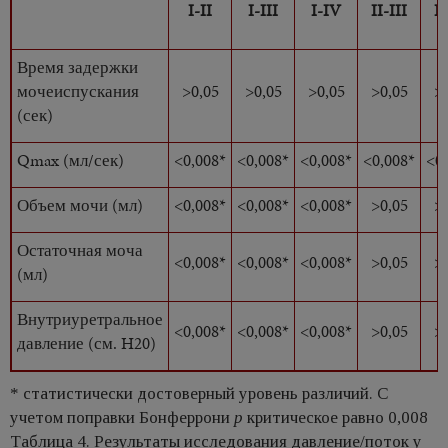
I-II
I-III
I-IV
II-III
I
Время задержки
мочеиспускания
>0,05
>0,05
>0,05
>0,05
>
(сек)
Qmax (мл/сек)
<0,008*
<0,008*
<0,008*
<0,008*
<0
Объем мочи (мл)
<0,008*
<0,008*
<0,008*
>0,05
>
Остаточная моча
<0,008*
<0,008*
<0,008*
>0,05
>
(мл)
Внутриуретральное
<0,008*
<0,008*
<0,008*
>0,05
>
давление (см. H20)
* статистически достоверный уровень различий. С
учетом поправки Бонферрони
p
критическое равно 0,008
Таблица 4. Результаты исследования давление/поток у