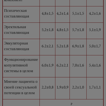
Психическая
4,8±1,5
4,2±1,4
5,1±1,5
4,2±1,6
составляющая
Эректильная
5,2±1,8
4,8±1,5
5,7±1,8
5,1±1,9
составляющая
Эякуляторная
6.2±2,1
5,2±1,8
6,9±1,8
5,0±1,7
составляющая
Функционирование
копулятивной
6,0±1,9
6,2±2,1
7,0±1,6
5,4±1,6
системы в целом
Мнение пациента о
своей сексуальной
2,2±0,8
1,9±0,9
2,2±1,0
1,7±1,1
потенции в целом
p