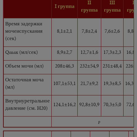
II
III
I
I
группа
группа
группа
гру
Время задержки
мочеиспускания
8,1±2,1
7,8±2,4
7,6±2,6
8,8±
(сек)
Qmax (мл/сек)
8,9±2,7
12,7±1,6
17,3±2,3
16,8
Объем мочи (мл)
208±46,3
232±54,9
231±48,4
226±
Остаточная моча
107,1±53,1
21,7±9,2
19,3±8,5
16,3±
(мл)
Внутриуретральное
124,1±16,2
92,8±10,9
70,3±5,0
72,6
давление (см. H20)
p