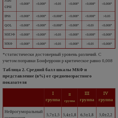
NIH-
<0,008*
<0,008*
>0,05
<0,008*
<0,008*
<0,008*
CPSI
IPSS
<0,008*
<0,008*
<0,008*
<0,008*
<0,008*
>0,05
QOL
<0,008*
<0,008*
<0,008*
<0,008*
>0,05
<0,008*
МИЭФ
<0,008*
<0,008*
>0,05
<0,008*
<0,008*
<0,008*
МКФ
<0,008*
<0,008*
>0,05
<0,008*
>0,05
<0,008*
*статистически достоверный уровень различий. С
учетом поправки Бонферрони p критическое равно 0,008
Таблица 2. Средний балл шкалы МКФ и
представление (в%) от средневозрастного
показателя
I
III
IV
II
группа
группа
группа
группа
Нейрогуморальный
5,7±1,5
5,4±1,8
6,5±1,8
5,0±2,2
компонент