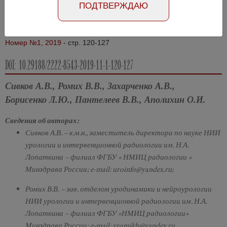
ПОДТВЕРЖДАЮ
Абстракт на русском языке
Абстракт на английском языке
Номер №1, 2019
- стр. 120-127
DOI: 10.29188/2222-8543-2019-11-1-120-127
Сивков А.В., Ромих В.В., Захарченко А.В.,
Борисенко Л.Ю., Пантелеев В.В., Аполихин О.И.
Сведения об авторах:
Сивков А.В. – к.м.н., заместитель директора по науке НИИ
урологии и интервенционной радиологии им. Н.А.
Лопаткина – филиал ФГБУ « НМИЦ радиологии »
Минздрава России; e-mail: uroinfo@yandex.ru;
Ромих В.В. – зав. отделом уродинамики и нейроурологии
НИИ урологии и интервенционной радиологии им. Н.А.
Лопаткина – филиал ФГБУ «НМИЦ радиологии»
Минздрава России; e-mail: vromikh@yandex.ru