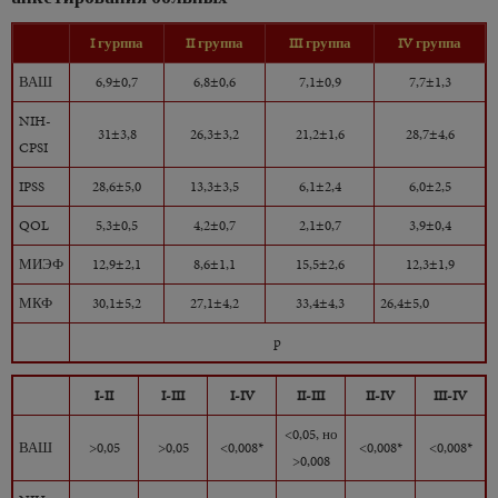
I гурппа
II группа
III группа
IV группа
ВАШ
6,9±0,7
6,8±0,6
7,1±0,9
7,7±1,3
NIH-
31±3,8
26,3±3,2
21,2±1,6
28,7±4,6
CPSI
IPSS
28,6±5,0
13,3±3,5
6,1±2,4
6,0±2,5
QOL
5,3±0,5
4,2±0,7
2,1±0,7
3,9±0,4
МИЭФ
12,9±2,1
8,6±1,1
15,5±2,6
12,3±1,9
МКФ
30,1±5,2
27,1±4,2
33,4±4,3
26,4±5,0
p
I-II
I-III
I-IV
II-III
II-IV
III-IV
<0,05, но
ВАШ
>0,05
>0,05
<0,008*
<0,008*
<0,008*
>0,008