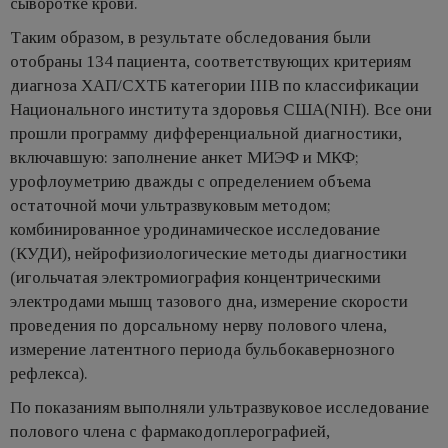
сыворотке крови.
Таким образом, в результате обследования были
отобраны 134 пациента, соответствующих критериям
диагноза ХАП/СХТБ категории IIIB по классификации
Национального института здоровья США(NIH). Все они
прошли программу дифференциальной диагностики,
включавшую: заполнение анкет МИЭФ и МКФ;
урофлоуметрию дважды с определением объема
остаточной мочи ультразвуковым методом;
комбинированное уродинамическое исследование
(КУДИ), нейрофизиологические методы диагностики
(игольчатая электромиография концентрическими
электродами мышц тазового дна, измерение скорости
проведения по дорсальному нерву полового члена,
измерение латентного периода бульбокавернозного
рефлекса).
По показаниям выполняли ультразвуковое исследование
полового члена с фармакодоплерографией,