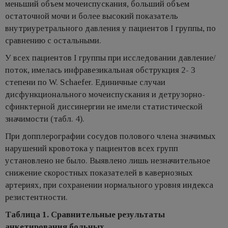
меньший объем мочеиспускания, больший объем
остаточной мочи и более высокий показатель
внутриуретрального давления у пациентов I группы, по
сравнению с остальными.
У всех пациентов I группы при исследовании давление/
поток, имелась инфравезикальная обструкция 2- 3
степени по W. Schаefer. Единичные случаи
дисфункционального мочеиспускания и детрузорно-
сфинктерной диссинергии не имели статистической
значимости (табл. 4).
При допплерографии сосудов полового члена значимых
нарушений кровотока у пациентов всех групп
установлено не было. Выявлено лишь незначительное
снижение скоростных показателей в кавернозных
артериях, при сохранении нормального уровня индекса
резистентности.
Таблица 1. Сравнительные результаты
анкетирования больных