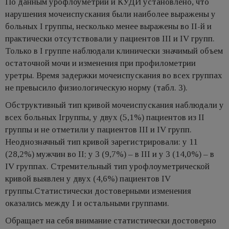
По данным урофлоуметрии и КУДИ установлено, что
нарушения мочеиспускания были наиболее выражены у
больных I группы, несколько менее выражены во II-й и
практически отсутствовали у пациентов III и IV групп.
Только в I группе наблюдали клинически значимый объем
остаточной мочи и изменения при профилометрии
уретры. Время задержки мочеиспускания во всех группах
не превысило физиологическую норму (табл. 3).
Обструктивный тип кривой мочеиспускания наблюдали у
всех больных Iгруппы, у двух (5,1%) пациентов из II
группы и не отметили у пациентов III и IV групп.
Неоднозначный тип кривой зарегистрировали: у 11
(28,2%) мужчин во II; у 3 (9,7%) – в III и у 3 (14,0%) – в
IV группах. Стремительный тип урофлоуметрической
кривой выявлен у двух (4,6%) пациентов IV
группы.Статистически достоверными изменения
оказались между I и остальными группами.
Обращает на себя внимание статистически достоверно