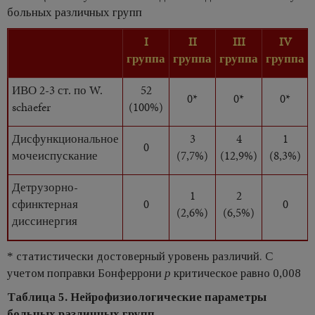
больных различных групп
I
II
III
IV
группа
группа
группа
группа
ИВО 2-3 ст. по W.
52
0*
0*
0*
schаefer
(100%)
Дисфункциональное
3
4
1
0
мочеиспускание
(7,7%)
(12,9%)
(8,3%)
Детрузорно-
1
2
сфинктерная
0
0
(2,6%)
(6,5%)
диссинергия
* статистически достоверный уровень различий. С
учетом поправки Бонферрони
p
критическое равно 0,008
Таблица 5. Нейрофизиологические параметры
больных различных групп