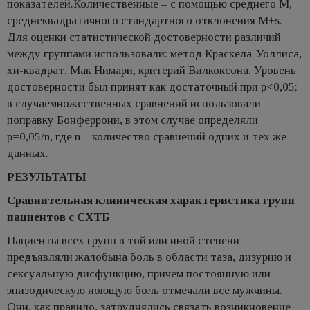
показателей.Количественные – с помощью среднего M,
среднеквадратичного стандартного отклонения M±s.
Для оценки статистической достоверности различий
между группами использовали: метод Краскела-Уоллиса,
хи-квадрат, Мак Нимари, критерий Вилкоксона. Уровень
достоверности был принят как достаточный при p<0,05;
в случаемножественных сравнений использовали
поправку Бонферрони, в этом случае определяли
р=0,05/n, где n – количество сравнений одних и тех же
данных.
РЕЗУЛЬТАТЫ
Сравнительная клиническая характеристика групп
пациентов с СХТБ
Пациенты всех групп в той или иной степени
предъявляли жалобына боль в области таза, дизурию и
сексуальную дисфункцию, причем постоянную или
эпизодическую ноющую боль отмечали все мужчины.
Они, как правило, затруднялись связать возникновение