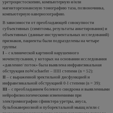
уретроцистоскопию, компьютерную и/или
магниторезонансную томографию таза, позвоночника,
компьютерную кавернозографию.
В зависимости от преобладающей совокупности
субъективных (симптомы, результаты анкетирования) и
объективных (данные инструментальных исследований)
признаков, пациенты были подразделены на четыре
группы:
I
– с клинической картиной нарушенного
мочеиспускания, у которых на основании исследования
«давление/ поток» была выявлена инфравезикальная
обструкция поW.schаefer – IIIII степени (n = 52);
II
– с выраженной эректильной дисфункцией и
инфравезикальной обструкцией 0-I степени (n = 39);
III
– с преобладанием болевого синдрома и выявленными
нейрофизиологическими изменениями при
электромиографии сфинктера уретры, ануса,
бульбокавернозной и пуборектальной мышц и/или с