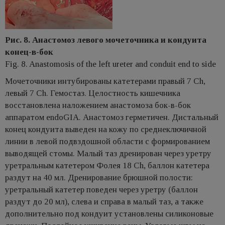
Рис. 8. Анастомоз левого мочеточника и кондуита
конец-в-бок
Fig. 8. Anastomosis of the left ureter and conduit end to side
Мочеточники интубированы катетерами правый 7 Сh,
левый 7 Сh. Гемостаз. Целостность кишечника
восстановлена наложением анастомоза бок-в-бок
аппаратом endoGIA. Анастомоз герметичен. Дистальный
конец кондуита выведен на кожу по среднеключичной
линии в левой подвздошной области c формированием
выводящей стомы. Малый таз дренирован через уретру
уретральным катетером Фолея 18 Ch, баллон катетера
раздут на 40 мл. Дренирование брюшной полости:
уретральный катетер поведен через уретру (баллон
раздут до 20 мл), слева и справа в малый таз, а также
дополнительно под кондуит установлены силиконовые