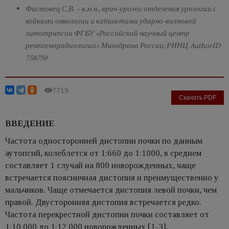
Фастовец С.В. – к.м.н., врач-уролог отделения урологии с
койками онкологии и кабинетами ударно-волновой
литотрипсии ФГБУ «Российский научный центр
рентгенорадиологии» Минздрава России; РИНЦ AuthorID
758750
7719
Скачать PDF
ВВЕДЕНИЕ
Частота односторонней дистопии почки по данным
аутопсий, колеблется от 1:660 до 1:1000, в среднем
составляет 1 случай на 800 новорожденных, чаще
встречается поясничная дистопия и преимущественно у
мальчиков. Чаще отмечается дистопия левой почки, чем
правой. Двусторонняя дистопия встречается редко.
Частота перекрестной дистопии почки составляет от
1:10 000 до 1:12 000 новорожденных [1-3].