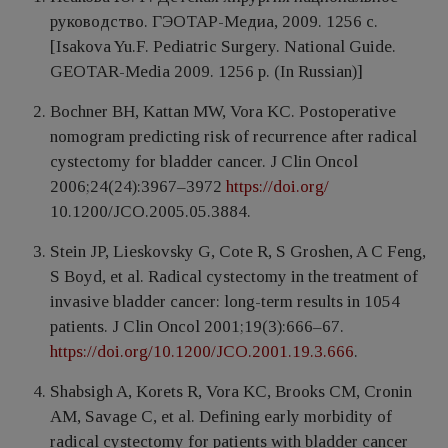
руководство. ГЭОТАР-Медиа, 2009. 1256 c.
[Isakova Yu.F. Pediatric Surgery. National Guide.
GEOTAR-Media 2009. 1256 p. (In Russian)]
Bochner BH, Kattan MW, Vora KC. Postoperative
nomogram predicting risk of recurrence after radical
cystectomy for bladder cancer. J Clin Oncol
2006;24(24):3967–3972
https://doi.org/
10.1200/JCO.2005.05.3884.
Stein JP, Lieskovsky G, Cote R, S Groshen, A C Feng,
S Boyd, et al. Radical cystectomy in the treatment of
invasive bladder cancer: long-term results in 1054
patients. J Clin Oncol 2001;19(3):666–67.
https://doi.org/10.1200/JCO.2001.19.3.666
.
Shabsigh A, Korets R, Vora KC, Brooks CM, Cronin
AM, Savage C, et al. Defining early morbidity of
radical cystectomy for patients with bladder cancer