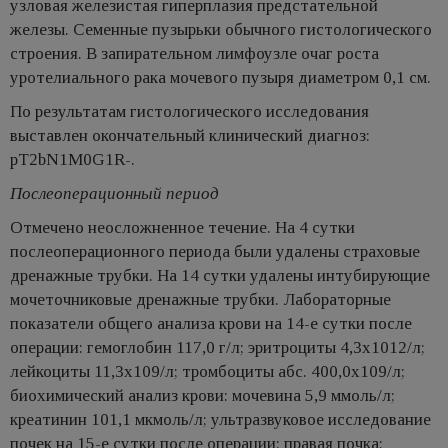
узловая железистая гиперплазия предстательной
железы. Семенные пузырьки обычного гистологического
строения. В запирательном лимфоузле очаг роста
уротелиального рака мочевого пузыря диаметром 0,1 см.
По результатам гистологического исследования
выставлен окончательный клинический диагноз:
рТ2bN1М0G1R-.
Послеоперационный период
Отмечено неосложненное течение. На 4 сутки
послеоперационного периода были удалены страховые
дренажные трубки. На 14 сутки удалены интубирующие
мочеточниковые дренажные трубки. Лабораторные
показатели общего анализа крови на 14-е сутки после
операции: гемоглобин 117,0 г/л; эритроциты 4,3х1012/л;
лейкоциты 11,3х109/л; тромбоциты абс. 400,0х109/л;
биохимический анализ крови: мочевина 5,9 ммоль/л;
креатинин 101,1 мкмоль/л; ультразвуковое исследование
почек на 15-е сутки после операции: правая почка: