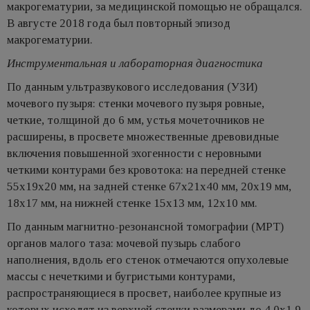
макрогематурии, за медицинской помощью не обращался.
В августе 2018 года был повторный эпизод
макрогематурии.
Инструментальная и лабораторная диагностика
По данным ультразвукового исследования (УЗИ)
мочевого пузыря: стенки мочевого пузыря ровные,
четкие, толщиной до 6 мм, устья мочеточников не
расширены, в просвете множественные древовидные
включения повышенной эхогенности с неровными
четкими контурами без кровотока: на передней стенке
55х19х20 мм, на задней стенке 67х21х40 мм, 20х19 мм,
18х17 мм, на нижней стенке 15х13 мм, 12х10 мм.
По данным магнитно-резонансной томографии (МРТ)
органов малого таза: мочевой пузырь слабого
наполнения, вдоль его стенок отмечаются опухолевые
массы с нечеткими и бугристыми контурами,
распространяющиеся в просвет, наиболее крупные из
которых исходят из верхней стенки размерами до 4,0х1,9