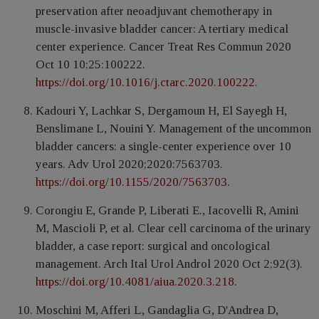
preservation after neoadjuvant chemotherapy in
muscle-invasive bladder cancer: A tertiary medical
center experience. Cancer Treat Res Commun 2020
Oct 10 10;25:100222.
https://doi.org/10.1016/j.ctarc.2020.100222
.
Kadouri Y, Lachkar S, Dergamoun H, El Sayegh H,
Benslimane L, Nouini Y. Management of the uncommon
bladder cancers: a single-center experience over 10
years. Adv Urol 2020;2020:7563703.
https://doi.org/10.1155/2020/7563703
.
Corongiu E, Grande P, Liberati E., Iacovelli R, Amini
M, Mascioli P, et al. Clear cell carcinoma of the urinary
bladder, a case report: surgical and oncological
management. Arch Ital Urol Androl 2020 Oct 2;92(3).
https://doi.org/10.4081/aiua.2020.3.218
.
Moschini M, Afferi L, Gandaglia G, D'Andrea D,