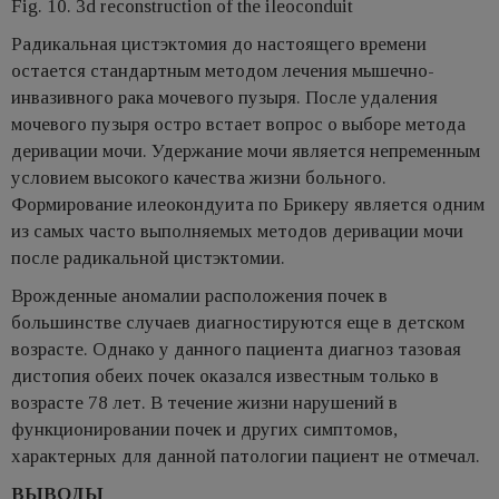
Fig. 10. 3d reconstruction of the ileoconduit
Радикальная цистэктомия до настоящего времени
остается стандартным методом лечения мышечно-
инвазивного рака мочевого пузыря. После удаления
мочевого пузыря остро встает вопрос о выборе метода
деривации мочи. Удержание мочи является непременным
условием высокого качества жизни больного.
Формирование илеокондуита по Брикеру является одним
из самых часто выполняемых методов деривации мочи
после радикальной цистэктомии.
Врожденные аномалии расположения почек в
большинстве случаев диагностируются еще в детском
возрасте. Однако у данного пациента диагноз тазовая
дистопия обеих почек оказался известным только в
возрасте 78 лет. В течение жизни нарушений в
функционировании почек и других симптомов,
характерных для данной патологии пациент не отмечал.
ВЫВОДЫ