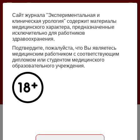
Перейти
ISSN print 2222-8543 ISSN online 2712-8571 10.29188/2222-8543
к
Сайт журнала "Экспериментальная и
основному
клиническая урология" содержит материалы
содержанию
медицинского характера, предназначенные
исключительно для работников
Russian
English
здравоохранения.
Подтвердите, пожалуйста, что Вы являетесь
медицинским работником с соответствующим
Номер №2, 2026
дипломом или студентом медицинского
образовательного учреждения.
Галлюцинации больших языковых моделей
в клинической урологии
Подробнее
Лапароскопическая цистпростатвезикулэктомия с
формированием илеокондуита при тазовой дистопии
почек при мышечно-инвазивном раке мочевого пузыря