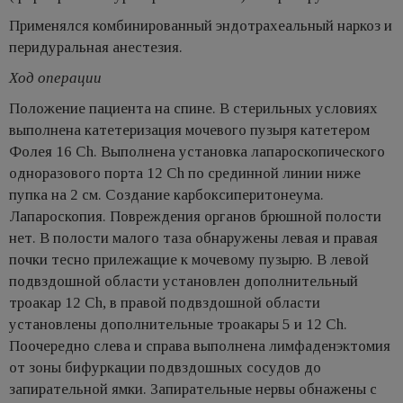
Применялся комбинированный эндотрахеальный наркоз и
перидуральная анестезия.
Ход операции
Положение пациента на спине. В стерильных условиях
выполнена катетеризация мочевого пузыря катетером
Фолея 16 Сh. Выполнена установка лапароскопического
одноразового порта 12 Сh по срединной линии ниже
пупка на 2 см. Создание карбоксиперитонеума.
Лапароскопия. Повреждения органов брюшной полости
нет. В полости малого таза обнаружены левая и правая
почки тесно прилежащие к мочевому пузырю. В левой
подвздошной области установлен дополнительный
троакар 12 Ch, в правой подвздошной области
установлены дополнительные троакары 5 и 12 Ch.
Поочередно слева и справа выполнена лимфаденэктомия
от зоны бифуркации подвздошных сосудов до
запирательной ямки. Запирательные нервы обнажены с