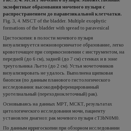
экзофитные образования мочевого пузыря с
распространением до паравезикальной клетчатки.
Fig. 3, 4. MSCT of the bladder. Multiple exophytic
formations of the bladder with spread to paravesical
Цистоскопия: в полости мочевого пузыря
визуализируется нежноворсинчатое образование, легко
кровоточащее при соприкосновении с инструментом, на
передней (до 6 см), задней (до 7 см) стенках и в зоне
треугольника Льето (до 2 см). Устья мочеточников
визуализировать не удалось. Выполнена щипковая
биопсия (по данным планового гистологического
исследования: высокодифференцированный
уротелиальный (переходноклеточный) рак).
Основываясь на данных МРТ, МСКТ, результатах
цитологического исследования мочи, пациенту
установлен диагноз: рак мочевого пузыря cT3bN0M0.
По данным ирригоскопии при обзорном исследовании