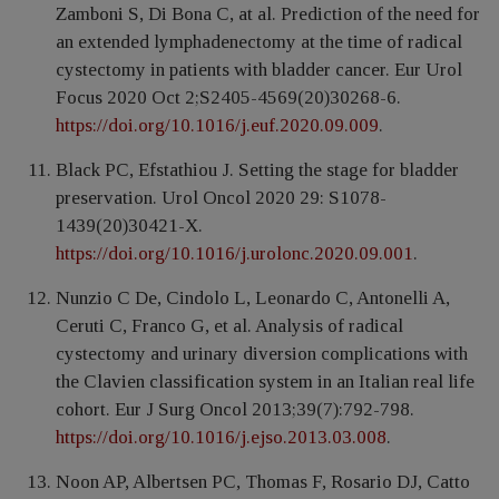
Zamboni S, Di Bona C, at al. Prediction of the need for
an extended lymphadenectomy at the time of radical
cystectomy in patients with bladder cancer. Eur Urol
Focus 2020 Oct 2;S2405-4569(20)30268-6.
https://doi.org/10.1016/j.euf.2020.09.009
.
Black PC, Efstathiou J. Setting the stage for bladder
preservation. Urol Oncol 2020 29: S1078-
1439(20)30421-X.
https://doi.org/10.1016/j.urolonc.2020.09.001
.
Nunzio C De, Cindolo L, Leonardo C, Antonelli A,
Ceruti C, Franco G, et al. Analysis of radical
cystectomy and urinary diversion complications with
the Clavien classification system in an Italian real life
cohort. Eur J Surg Oncol 2013;39(7):792-798.
https://doi.org/10.1016/j.ejso.2013.03.008
.
Noon AP, Albertsen PC, Thomas F, Rosario DJ, Catto