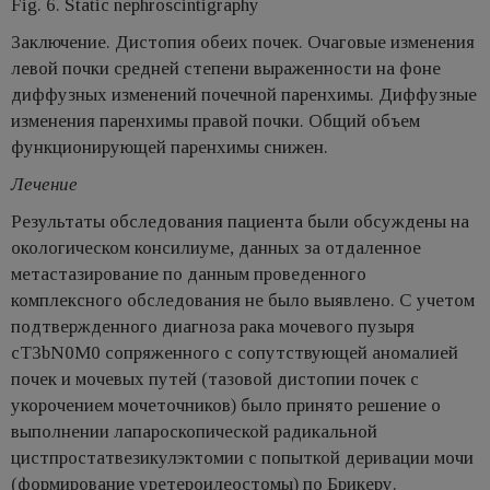
Fig. 6. Static nephroscintigraphy
Заключение. Дистопия обеих почек. Очаговые изменения
левой почки средней степени выраженности на фоне
диффузных изменений почечной паренхимы. Диффузные
изменения паренхимы правой почки. Общий объем
функционирующей паренхимы снижен.
Лечение
Результаты обследования пациента были обсуждены на
окологическом консилиуме, данных за отдаленное
метастазирование по данным проведенного
комплексного обследования не было выявлено. С учетом
подтвержденного диагноза рака мочевого пузыря
сT3bN0M0 сопряженного с сопутствующей аномалией
почек и мочевых путей (тазовой дистопии почек с
укорочением мочеточников) было принято решение о
выполнении лапароскопической радикальной
цистпростатвезикулэктомии с попыткой деривации мочи
(формирование уретероилеостомы) по Брикеру.