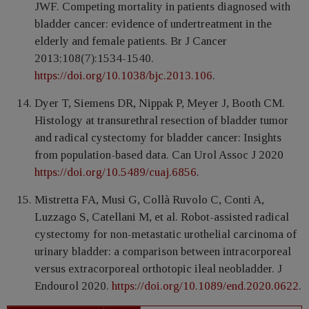
JWF. Competing mortality in patients diagnosed with
bladder cancer: evidence of undertreatment in the
elderly and female patients. Br J Cancer
2013;108(7):1534-1540.
https://doi.org/10.1038/bjc.2013.106
.
Dyer T, Siemens DR, Nippak P, Meyer J, Booth CM.
Histology at transurethral resection of bladder tumor
and radical cystectomy for bladder cancer: Insights
from population-based data. Can Urol Assoc J 2020
https://doi.org/10.5489/cuaj.6856
.
Mistretta FA, Musi G, Collà Ruvolo C, Conti A,
Luzzago S, Catellani M, et al. Robot-assisted radical
cystectomy for non-metastatic urothelial carcinoma of
urinary bladder: a comparison between intracorporeal
versus extracorporeal orthotopic ileal neobladder. J
Endourol 2020.
https://doi.org/10.1089/end.2020.0622
.