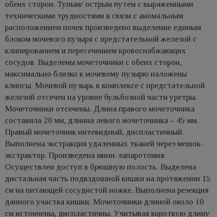
обеих сторон. Тупым/ острым путем с выраженными
техническими трудностями в связи с аномальным
расположением почек произведено выделение единым
блоком мочевого пузыря с предстательной железой с
клипированием и пересечением кровоснабжающих
сосудов. Выделены мочеточники с обеих сторон,
максимально близко к мочевому пузырю наложены
клипсы. Мочевой пузырь в комплексе с предстательной
железой отсечен на уровне бульбозной части уретры.
Мочеточники отсечены. Длина правого мочеточника
составила 20 мм, длинна левого мочеточника – 45 мм.
Правый мочеточник нитевидный, диспластичный.
Выполнена экстракция удаленных тканей через мешок-
экстрактор. Произведена мини-лапаротомия.
Осуществлен доступ в брюшную полость. Выделена
дистальная часть подвздошной кишки на протяжении 15
см на питающей сосудистой ножке. Выполнена резекция
данного участка кишки. Мочеточники длиной около 10
см истончены, диспластичны. Учитывая короткую длину