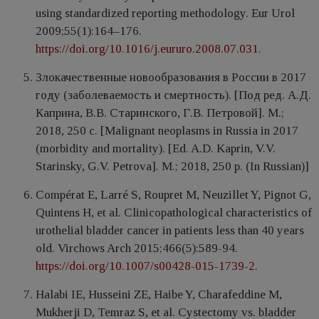
using standardized reporting methodology. Eur Urol
2009;55(1):164–176.
https://doi.org/10.1016/j.eururo.2008.07.031
.
Злокачественные новообразования в России в 2017
году (заболеваемость и смертность). [Под ред. А.Д.
Каприна, В.В. Старинского, Г.В. Петровой]. М.;
2018, 250 c. [Malignant neoplasms in Russia in 2017
(morbidity and mortality). [Ed. A.D. Kaprin, V.V.
Starinsky, G.V. Petrova]. M.; 2018, 250 p. (In Russian)]
Compérat E, Larré S, Roupret M, Neuzillet Y, Pignot G,
Quintens H, et al. Clinicopathological characteristics of
urothelial bladder cancer in patients less than 40 years
old. Virchows Arch 2015;466(5):589-94.
https://doi.org/10.1007/s00428-015-1739-2
.
Halabi IE, Husseini ZE, Haibe Y, Charafeddine M,
Mukherji D, Temraz S, et al. Cystectomy vs. bladder