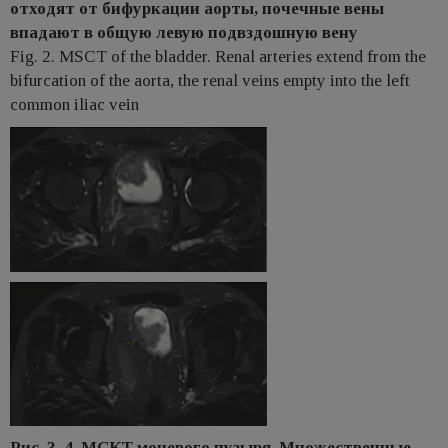
отходят от бифуркации аорты, почечные вены
впадают в общую левую подвздошную вену
Fig. 2. MSCT of the bladder. Renal arteries extend from the
bifurcation of the aorta, the renal veins empty into the left
common iliac vein
Рис. 3, 4. МСКТ мочевого пузыря. Множественные