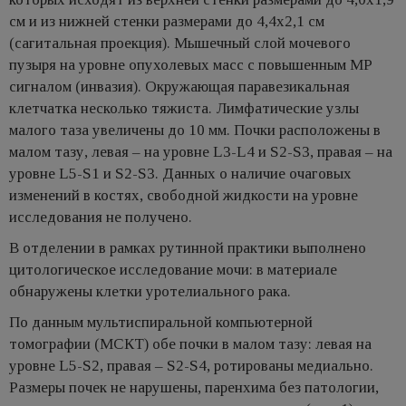
см и из нижней стенки размерами до 4,4х2,1 см
(сагитальная проекция). Мышечный слой мочевого
пузыря на уровне опухолевых масс с повышенным МР
сигналом (инвазия). Окружающая паравезикальная
клетчатка несколько тяжиста. Лимфатические узлы
малого таза увеличены до 10 мм. Почки расположены в
малом тазу, левая – на уровне L3-L4 и S2-S3, правая – на
уровне L5-S1 и S2-S3. Данных о наличие очаговых
изменений в костях, свободной жидкости на уровне
исследования не получено.
В отделении в рамках рутинной практики выполнено
цитологическое исследование мочи: в материале
обнаружены клетки уротелиального рака.
По данным мультиспиральной компьютерной
томографии (МСКТ) обе почки в малом тазу: левая на
уровне L5-S2, правая – S2-S4, ротированы медиально.
Размеры почек не нарушены, паренхима без патологии,