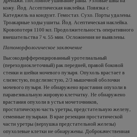
дренажи. Послойное ушивание раны. Узловые швы на
кожу. Йод. Ассептическая наклейка. Повязка с
Катеджель на кондуит. Гемостаз. Сухо. Порты удалены.
Троакарные ходы ушиты. Йод. Асептическая наклейка.
Кровопотеря 1100 мл. Продолжительность оперативного
вмешательства 7 ч. 55 мин. Осложнения не выявлены.
Патоморфологическое заключение
Высокодифференцированный уротелиальный
(переходноклеточный) рак передней, правой боковой
стенки и шейки мочевого пузыря. Опухоль врастает в
слизистую, подслизистую, 2/3 мышечной оболочки
мочевого пузыря. Не обнаружено врастания опухоли в
паравезикальную жировую клетчатку. Не обнаружено
врастания опухоли в устья мочеточников,
простатическую часть уретры, предстательную железу,
семенные пузырьки. В крае резекции простатической
части уретры (верхушка предстательной железы)
опухолевые клетки не обнаружены. Доброкачественная