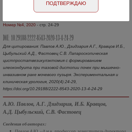
ПОДТВЕРЖДАЮ
Абстракт на русском языке
Абстракт на английском языке
Номер №4, 2020
- стр. 24-29
DOI: 10.29188/2222-8543-2020-13-4-24-29
Для цитирования: Павлов А.Ю., Дзидзария А.Г., Кравцов И.Б.,
Цыбульский А.Д., Фастовец С.В. Лапароскопическая
цистпростатвезикулэктомия с формированием
илеокондуита при тазовой дистопии почек при мышечно-
инвазивном раке мочевого пузыря. Экспериментальная и
клиническая урология, 2020(4):24-29,
https://doi.org/10.29188/2222-8543-2020-13-4-24-29
А.Ю. Павлов, А.Г. Дзидзария, И.Б. Кравцов,
А.Д. Цыбульский, С.В. Фастовец
Сведения об авторах:
Павлов А.Ю. – д.м.н., профессор, заместитель директора