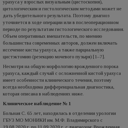
урахуса у взрослых визуальным (цистоскопия),
цитологическим и гистологическим методами может не
дать убедительного результата. Поэтому диагноз
уточняется в ходе операции или в послеоперационном
периоде по результатам гистологического исследования.
Объем оперативных вмешательств, по мнению
большинства современных авторов, должен включать
иссечение кисты урахуса, а также парциальную
цистэктомию (резекцию мочевого пузыря) [1–7].
Несмотря на общую морфологию врожденного порока
урахуса, каждый случай с осложненной кистой урахуса
имеет особенности клинического течения, поэтому
всегда необходима дифференциальная диагностика,
которая описана в наблюдениях ниже.
Клиническое наблюдение № 1
Больная С. 65 лет, находилась в отделении урологии
ГБУЗ МО МОНИКИ им. М.Ф. Владимирского с
19.08.2020 г. по 11.09.2020 г. с диагнозом: Врожденная