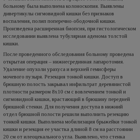
больному была выполнена колоноскопия. Выявлены
дивертикулы сигмовидной кишки без признаков
воспаления, полип поперечно-ободочной кишки.
Произведена расширенная биопсия, при гистологическом
исследовании выявлена тубулярная аденома толстой
кишки.
После проведенного обследования больному проведена
открытая операция – нижнесрединная лапаротомия.
Удаление опухоли урахуса и верхней гемисферы
мочевого пузыря. Резекция тонкой кишки. Доступ в
брюшную полость закрывал инфильтрат деревянистой
плотности размером 8х10 см с вовлечением тонкой и
сигмовидной кишки, врастающий в брюшину передней
брюшной стенки. Для получения доступа в нижний
отдел брюшной полости решили выполнить резекцию
тонкой кишки. Выполнена мобилизация брыжейки тонкой
кишки и резекция ее участка длиной 8 см на расстоянии
20 см от илеоцекального угла. Выявлено, что стенка