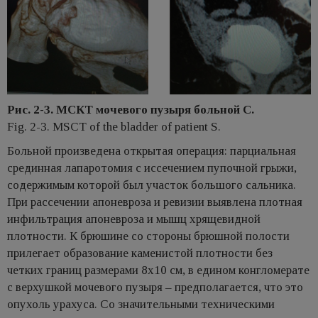
Рис. 2-3. МСКТ мочевого пузыря больной С.
Fig. 2-3. MSCT of the bladder of patient S.
Больной произведена открытая операция: парциальная
срединная лапаротомия с иссечением пупочной грыжи,
содержимым которой был участок большого сальника.
При рассечении апоневроза и ревизии выявлена плотная
инфильтрация апоневроза и мышц хрящевидной
плотности. К брюшине со стороны брюшной полости
прилегает образование каменистой плотности без
четких границ размерами 8х10 см, в едином конгломерате
с верхушкой мочевого пузыря – предполагается, что это
опухоль урахуса. Со значительными техническими