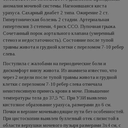
аномалия мочевой системы. Нагноившаяся киста
урахуса. Сахарный диабет 2 типа. Ожирение 2 ст.
Гипертоническая болезнь 2 стадии. Артериальная
гипертензия 3 степени, 4 риск ССО. Пупочная грыжа.
Сочетанный порок аортального клапана (умеренный
стеноз и недостаточность). Состояние после тупой
травмы живота и грудной клетки с переломом 7-10 ребер
слева.
Поступила с жалобами на периодические боли и
дискомфорт внизу живота. Из анамнеза известно, что
через 2 недели после тупой травмы живота и грудной
клетки с переломом 7-10 ребер слева отмечала
неинтенсивную примесь крови в моче. Повышение
температуры тела до 37,5 °С. При УЗИ выявлено
кистозное образование урахуса, размерами до 6 см.
Почки и верхние мочевыводящие пути без особенностей.
При цистоскопии выявлен буллезный отек слизистой в
области верхушки мочевого пузыря размерами 3х4 см, с