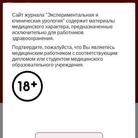
Перейти
ISSN print 2222-8543 ISSN online 2712-8571 10.29188/2222-8543
к
Сайт журнала "Экспериментальная и
основному
клиническая урология" содержит материалы
содержанию
медицинского характера, предназначенные
исключительно для работников
Russian
English
здравоохранения.
Подтвердите, пожалуйста, что Вы являетесь
медицинским работником с соответствующим
Номер №2, 2026
дипломом или студентом медицинского
образовательного учреждения.
Галлюцинации больших языковых моделей
в клинической урологии
Подробнее
Осложненные кисты урахуса. Особенности диагностики и
лечения у взрослых пациентов
Абстракт на русском языке