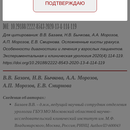
ПОДТВЕРЖДАЮ
Абстракт на английском языке
Номер №4, 2020
- стр. 114-119
DOI: 10.29188/2222-8543-2020-13-4-114-119
Для цитирования: В.В. Базаев, Н.В. Бычкова, А.А. Морозов,
А.П. Морозов, Е.В. Смирнова. Осложненные кисты урахуса.
Особенности диагностики и лечения у взрослых пациентов.
Экспериментальная и клиническая урология 2020(4):114-119.
https://doi.org/10.29188/2222-8543-2020-13-4-114-119
В.В. Базаев, Н.В. Бычкова, А.А. Морозов,
А.П. Морозов, Е.В. Смирнова
Сведения об авторах:
Базаев В.В. – д.м.н., ведущий научный сотрудник отделения
урологии ГБУЗ МО Московский областной научно-
исследовательский клинический институт им. М.Ф.
Владимирского; Москва, Россия; РИНЦ AuthorID 600043