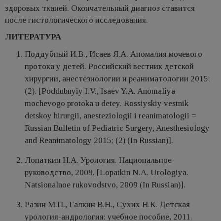
здоровых тканей. Окончательный диагноз ставится
после гистологического исследования.
ЛИТЕРАТУРА
Поддубный И.В., Исаев Я.А. Аномалия мочевого
протока у детей. Российский вестник детской
хирургии, анестезиологии и реаниматологии 2015;
(2). [Poddubnyiy I.V., Isaev Y.A. Anomaliya
mochevogo protoka u detey. Rossiyskiy vestnik
detskoy hirurgii, anesteziologii i reanimatologii =
Russian Bulletin of Pediatric Surgery, Anesthesiology
and Reanimatology 2015; (2) (In Russian)].
Лопаткин Н.А. Урология. Национальное
руководство, 2009. [Lopatkin N.A. Urologiya.
Natsionalnoe rukovodstvo, 2009 (In Russian)].
Разин М.П., Галкин В.Н., Сухих Н.К. Детская
урология-андрология: учебное пособие, 2011.