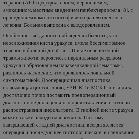
терапии (АБТ) цефтриаксоном, меропенемом,
амикацином, местным введением панбактериофага [8], с
проведением комплексного физиотерапевтического
лечения. Больная выписана с выздоровлением.
Особенностью данного наблюдения было то, что
неосложненная киста урахуса, имела бессимптомное
течение у больной до 65 лет. После перенесенной
травмы живота, вероятно, с парциальным разрывом
урахуса и образованием паравезикальной гематомы,
развилось нагноение, что проявилось локальной
симптоматикой. Дооперационная диагностика,
включающая цистоскопию, УЗИ, КТ и МСКТ, позволила
достаточно точно поставить предоперационный
диагноз, но не дала цельного представления о степени
распространения инфильтрата. В гнойной кисте урахуса
может также находиться опухоль. Поэтому
завершающей стадией диагностики всегда является
операция и последующее гистологическое исследование.