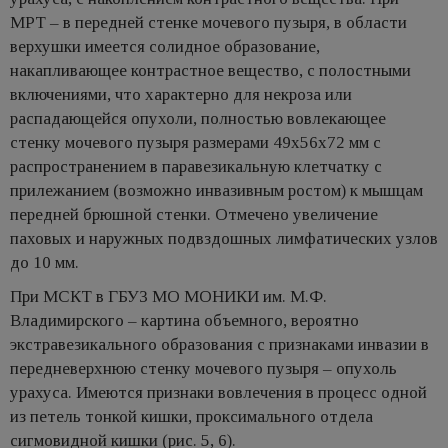
МРТ – в передней стенке мочевого пузыря, в области
верхушки имеется солидное образование,
накапливающее контрастное вещество, с полостными
включениями, что характерно для некроза или
распадающейся опухоли, полностью вовлекающее
стенку мочевого пузыря размерами 49х56х72 мм с
распространением в паравезикальную клетчатку с
прилежанием (возможно инвазивным ростом) к мышцам
передней брюшной стенки. Отмечено увеличение
паховых и наружных подвздошных лимфатических узлов
до 10 мм.
При МСКТ в ГБУЗ МО МОНИКИ им. М.Ф.
Владимирского – картина объемного, вероятно
экстравезикального образования с признаками инвазии в
передневерхнюю стенку мочевого пузыря – опухоль
урахуса. Имеются признаки вовлечения в процесс одной
из петель тонкой кишки, проксимального отдела
сигмовидной кишки (рис. 5, 6).