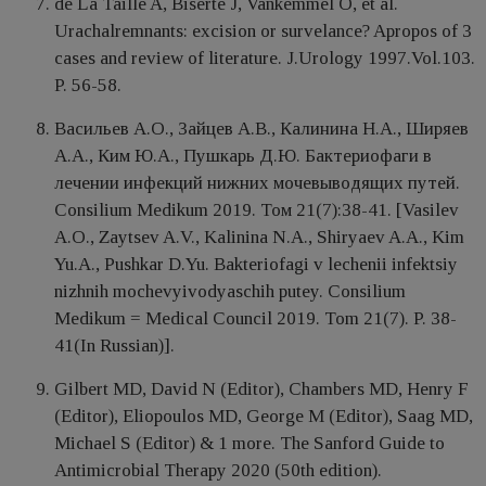
de La Taille A, Biserte J, Vankemmel O, et al.
Urachalremnants: excision or survelance? Apropos of 3
cases and review of literature. J.Urology 1997.Vol.103.
P. 56-58.
Васильев А.О., Зайцев А.В., Калинина Н.А., Ширяев
А.А., Ким Ю.А., Пушкарь Д.Ю. Бактериофаги в
лечении инфекций нижних мочевыводящих путей.
Consilium Medikum 2019. Том 21(7):38-41. [Vasilev
A.O., Zaytsev A.V., Kalinina N.A., Shiryaev A.A., Kim
Yu.A., Pushkar D.Yu. Bakteriofagi v lechenii infektsiy
nizhnih mochevyivodyaschih putey. Consilium
Medikum = Medical Council 2019. Tom 21(7). P. 38-
41(In Russian)].
Gilbert MD, David N (Editor), Chambers MD, Henry F
(Editor), Eliopoulos MD, George M (Editor), Saag MD,
Michael S (Editor) & 1 more. The Sanford Guide to
Antimicrobial Therapy 2020 (50th edition).