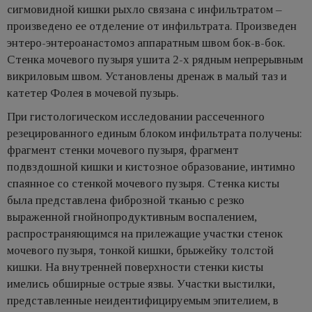
сигмовидной кишки рыхло связана с инфильтратом –
произведено ее отделение от инфильтрата. Произведен
энтеро-энтероанастомоз аппаратным швом бок-в-бок.
Стенка мочевого пузыря ушита 2-х рядным непрерывным
викриловым швом. Установлены дренаж в малый таз и
катетер Фолея в мочевой пузырь.
При гистологическом исследовании рассеченного
резецированного единым блоком инфильтрата получены:
фрагмент стенки мочевого пузыря, фрагмент
подвздошной кишки и кистозное образование, интимно
спаянное со стенкой мочевого пузыря. Стенка кисты
была представлена фиброзной тканью с резко
выраженной гнойнопродуктивным воспалением,
распространяющимся на прилежащие участки стенок
мочевого пузыря, тонкой кишки, брыжейку толстой
кишки. На внутренней поверхности стенки кисты
имелись обширные острые язвы. Участки выстилки,
представленные неидентифицируемым эпителием, в