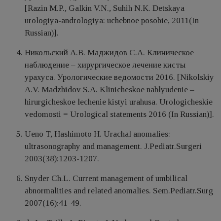
[Razin M.P., Galkin V.N., Suhih N.K. Detskaya
urologiya-andrologiya: uchebnoe posobie, 2011(In
Russian)].
Никольский А.В. Маджидов С.А. Клиническое
наблюдение – хирургическое лечение кисты
урахуса. Урологические ведомости 2016. [Nikolskiy
A.V. Madzhidov S.A. Klinicheskoe nablyudenie –
hirurgicheskoe lechenie kistyi urahusa. Urologicheskie
vedomosti = Urological statements 2016 (In Russian)].
Ueno T, Hashimoto H. Urachal anomalies:
ultrasonography and management. J.Pediatr.Surgeri
2003(38):1203-1207.
Snyder Ch.L. Current management of umbilical
abnormalities and related anomalies. Sem.Pediatr.Surg
2007(16):41-49.