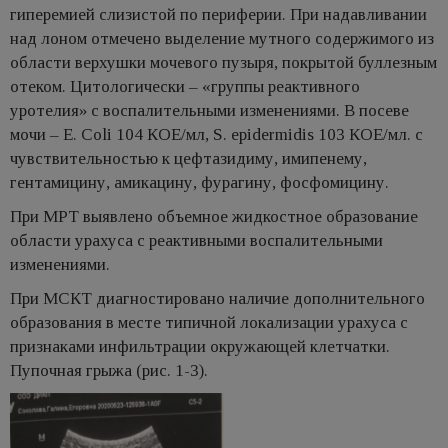
гиперемией слизистой по периферии. При надавливании
над лоном отмечено выделение мутного содержимого из
области верхушки мочевого пузыря, покрытой буллезным
отеком. Цитологически – «группы реактивного
уротелия» с воспалительными изменениями. В посеве
мочи – E. Coli 104 КОЕ/мл, S. epidermidis 103 КОЕ/мл. с
чувствительностью к цефтазидиму, имипенему,
гентамицину, амикацину, фурагину, фосфомицину.
При МРТ выявлено объемное жидкостное образование
области урахуса с реактивными воспалительными
изменениями.
При МСКТ диагностировано наличие дополнительного
образования в месте типичной локализации урахуса с
признаками инфильтрации окружающей клетчатки.
Пупочная грыжа (рис. 1-3).