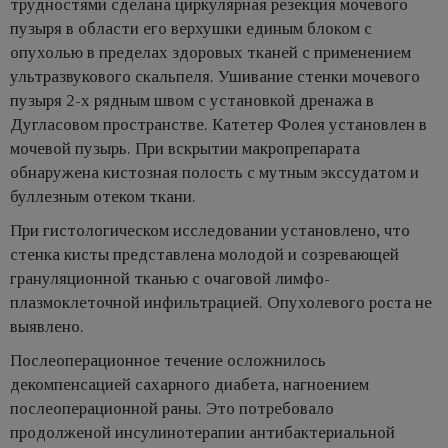
трудностями сделана циркулярная резекция мочевого
пузыря в области его верхушки единым блоком с
опухолью в пределах здоровых тканей с применением
ультразвукового скальпеля. Ушивание стенки мочевого
пузыря 2-х рядным швом с установкой дренажа в
Дугласовом пространстве. Катетер Фолея установлен в
мочевой пузырь. При вскрытии макропрепарата
обнаружена кистозная полость с мутным экссудатом и
буллезным отеком ткани.
При гистологическом исследовании установлено, что
стенка кисты представлена молодой и созревающей
грануляционной тканью с очаговой лимфо-
плазмоклеточной инфильтрацией. Опухолевого роста не
выявлено.
Послеоперационное течение осложнилось
декомпенсацией сахарного диабета, нагноением
послеоперационной раны. Это потребовало
продолженой инсулинотерапии антибактериальной