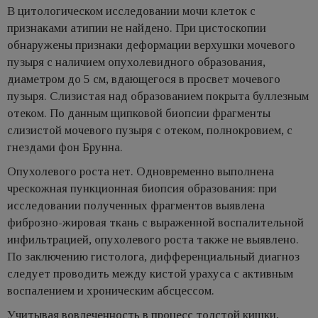
В цитологическом исследовании мочи клеток с
признаками атипии не найдено. При цистоскопии
обнаружены признаки деформации верхушки мочевого
пузыря с наличием опухолевидного образования,
диаметром до 5 см, вдающегося в просвет мочевого
пузыря. Слизистая над образованием покрыта буллезным
отеком. По данным щипковой биопсии фрагменты
слизистой мочевого пузыря с отеком, полнокровием, с
гнездами фон Брунна.
Опухолевого роста нет. Одновременно выполнена
чрескожная пункционная биопсия образования: при
исследовании полученных фрагментов выявлена
фиброзно-жировая ткань с выраженной воспалительной
инфильтрацией, опухолевого роста также не выявлено.
По заключению гистолога, дифференциальный диагноз
следует проводить между кистой урахуса с активным
воспалением и хроническим абсцессом.
Учитывая вовлеченность в процесс толстой кишки,