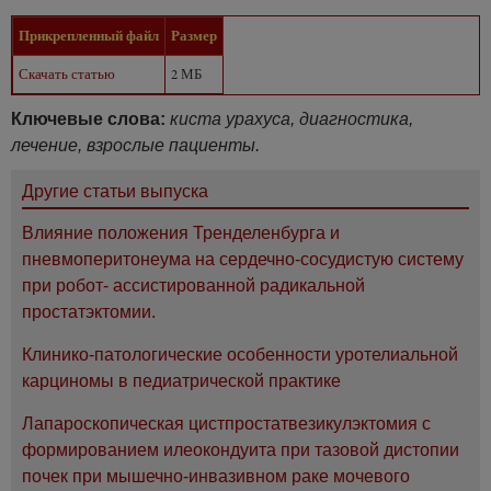
Прикрепленный файл
Размер
Скачать статью
2 МБ
Ключевые слова:
киста урахуса, диагностика,
лечение, взрослые пациенты.
Другие статьи выпуска
Влияние положения Тренделенбурга и
пневмоперитонеума на сердечно-сосудистую систему
при робот- ассистированной радикальной
простатэктомии.
Клинико-патологические особенности уротелиальной
карциномы в педиатрической практике
Лапароскопическая цистпростатвезикулэктомия с
формированием илеокондуита при тазовой дистопии
почек при мышечно-инвазивном раке мочевого