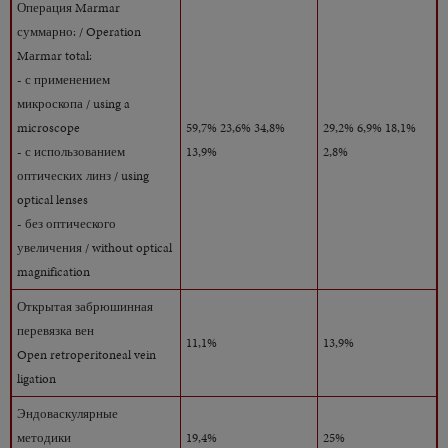
Операция Mаrmar
суммарно: / Operation
Mаrmar total:
- с применением
микроскопа / using a
microscope
59,7% 23,6% 34,8%
29,2% 6,9% 18,1%
- с использованием
13,9%
2,8%
оптических линз / using
optical lenses
- без оптического
увеличения / without optical
magnification
Открытая забрюшинная
перевязка вен
11,1%
13,9%
Open retroperitoneal vein
ligation
Эндоваскулярные
методики
19,4%
25%