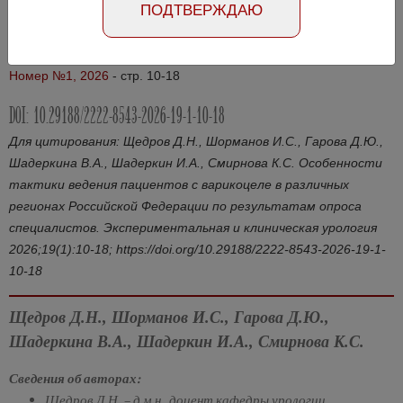
ПОДТВЕРЖДАЮ
Абстракт на русском языке
Абстракт на английском языке
Номер №1, 2026
- стр. 10-18
DOI: 10.29188/2222-8543-2026-19-1-10-18
Для цитирования: Щедров Д.Н., Шорманов И.С., Гарова Д.Ю.,
Шадеркина В.А., Шадеркин И.А., Смирнова К.С. Особенности
тактики ведения пациентов с варикоцеле в различных
регионах Российской Федерации по результатам опроса
специалистов. Экспериментальная и клиническая урология
2026;19(1):10-18; https://doi.org/10.29188/2222-8543-2026-19-1-
10-18
Щедров Д.Н., Шорманов И.С., Гарова Д.Ю.,
Шадеркина В.А., Шадеркин И.А., Смирнова К.С.
Сведения об авторах:
Щедров Д.Н. – д.м.н., доцент кафедры урологии,