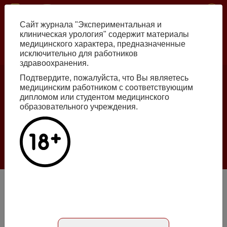
Перейти
ISSN print 2222-8543 ISSN online 2712-8571 10.29188/2222-8543
к
Сайт журнала "Экспериментальная и
основному
клиническая урология" содержит материалы
содержанию
медицинского характера, предназначенные
исключительно для работников
Russian
English
здравоохранения.
Подтвердите, пожалуйста, что Вы являетесь
медицинским работником с соответствующим
Номер №2, 2026
дипломом или студентом медицинского
образовательного учреждения.
Галлюцинации больших языковых моделей
в клинической урологии
Подробнее
Особенности тактики ведения пациентов с варикоцеле в
различных регионах Российской Федерации по
результатам опроса специалистов