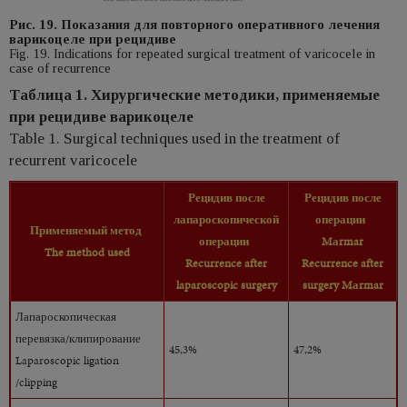
Рис. 19. Показания для повторного оперативного лечения
варикоцеле при рецидиве
Fig. 19. Indications for repeated surgical treatment of varicocele in
case of recurrence
Таблица 1. Хирургические методики, применяемые
при рецидиве варикоцеле
Table 1. Surgical techniques used in the treatment of
recurrent varicocele
Рецидив после
Рецидив
после
лапароскопической
операции
Применяемый
метод
операции
Mаrmar
The
method
used
Recurrence after
Recurrence after
laparoscopic surgery
surgery Mаrmar
Лапароскопическая
перевязка/клипирование
45,3%
47,2%
Laparoscopic ligation
/clipping