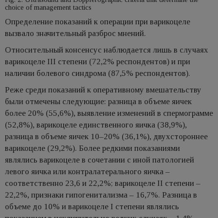
choice of management tactics
Определение показаний к операции при варикоцеле
вызвало значительный разброс мнений.
Относительный консенсус наблюдается лишь в случаях
варикоцеле III степени (72,2% респондентов) и при
наличии болевого синдрома (87,5% респондентов).
Реже cреди показаний к оперативному вмешательству
были отмечены следующие: разница в объеме яичек
более 20% (55,6%), выявление изменений в спермограмме
(52,8%), варикоцеле единственного яичка (38,9%),
разница в объеме яичек 10–20% (36,1%), двухстороннее
варикоцеле (29,2%). Более редкими показаниями
являлись варикоцеле в сочетании с иной патологией
левого яичка или контралатерального яичка –
соответственно 23,6 и 22,2%; варикоцеле II степени –
22,2%, признаки гипогенитализма – 16,7%. Разница в
объеме до 10% и варикоцеле I степени являлись