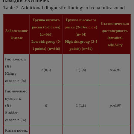
находки УЗИ почек
Table 2. Additional diagnostic findings of renal ultrasound
Группа низкого
Группа высокого
Статистическая
риска
(0-1
балл)
риска
(2-8
баллов)
Заболевание
достоверность
(n=646)
(n=54)
Disease
Statistical
Low risk group (0-
High risk group (2-8
reliability
1 points) (n=646)
points) (n=54)
Рак почки, n
(%)
2 (0,3)
1 (1,8)
р>0,05
Kidney
cancer, n (%)
Рак мочевого
пузыря, n
(%)
0
1 (1,8)
р>0,05
Bladder
cancer, n (%)
Кисты почек,