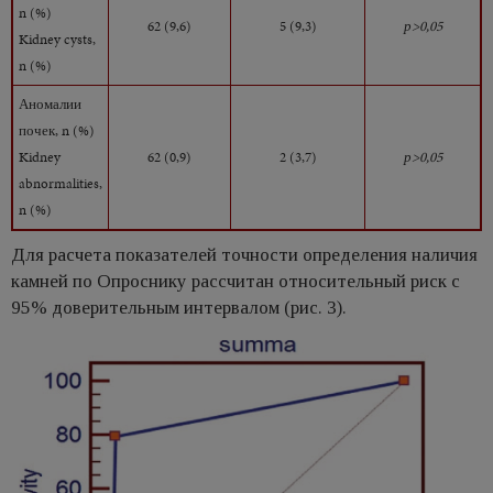
n (%)
62 (9,6)
5 (9,3)
р>0,05
Kidney cysts,
n (%)
Аномалии
почек, n (%)
Kidney
62 (0,9)
2 (3,7)
р>0,05
abnormalities,
n (%)
Для расчета показателей точности определения наличия
камней по Опроснику рассчитан относительный риск с
95% доверительным интервалом (рис. 3).