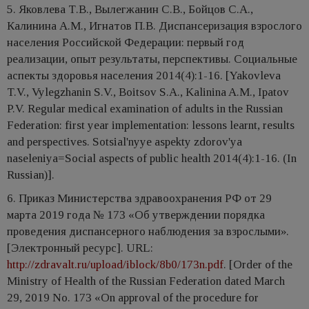
5. Яковлева Т.В., Вылегжанин С.В., Бойцов С.А.,
Калинина А.М., Игнатов П.В. Диспансеризация взрослого
населения Российской Федерации: первый год
реализации, опыт результаты, перспективы. Социальные
аспекты здоровья населения 2014(4):1-16. [Yakovleva
T.V., Vylegzhanin S.V., Boitsov S.A., Kalinina A.M., Ipatov
P.V. Regular medical examination of adults in the Russian
Federation: first year implementation: lessons learnt, results
and perspectives. Sotsial'nyye aspekty zdorov'ya
naseleniya=Social aspects of public health 2014(4):1-16. (In
Russian)].
6. Приказ Министерства здравоохранения РФ от 29
марта 2019 года № 173 «Об утверждении порядка
проведения диспансерного наблюдения за взрослыми».
[Электронный ресурс]. URL:
http://zdravalt.ru/upload/iblock/8b0/173n.pdf
. [Order of the
Ministry of Health of the Russian Federation dated March
29, 2019 No. 173 «On approval of the procedure for