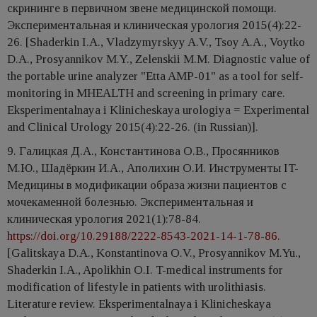
скрининге в первичном звене медицинской помощи.
Экспериментальная и клиническая урология 2015(4):22-
26. [Shaderkin I.A., Vladzymyrskyy A.V., Tsoy A.A., Voytko
D.A., Prosyannikov M.Y., Zelenskii M.M. Diagnostic value of
the portable urine analyzer "Etta AMP-01" as a tool for self-
monitoring in MHEALTH and screening in primary care.
Eksperimentalnaya i Klinicheskaya urologiya = Experimental
and Clinical Urology 2015(4):22-26. (in Russian)].
9. Галицкая Д.А., Константинова О.В., Просянников
М.Ю., Шадёркин И.А., Аполихин О.И. Инструменты IT-
Медицины в модификации образа жизни пациентов с
мочекаменной болезнью. Экспериментальная и
клиническая урология 2021(1):78-84.
https://doi.org/10.29188/2222-8543-2021-14-1-78-86
.
[Galitskaya D.A., Konstantinova O.V., Prosyannikov M.Yu.,
Shaderkin I.A., Apolikhin O.I. T-medical instruments for
modification of lifestyle in patients with urolithiasis.
Literature review. Eksperimentalnaya i Klinicheskaya