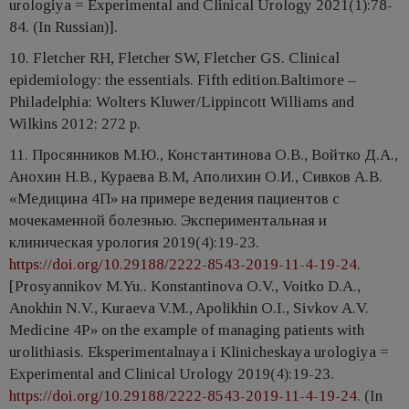
urologiya = Experimental and Clinical Urology 2021(1):78-
84. (In Russian)].
10. Fletcher RH, Fletcher SW, Fletcher GS. Clinical
epidemiology: the essentials. Fifth edition.Baltimore –
Philadelphia: Wolters Kluwer/Lippincott Williams and
Wilkins 2012; 272 p.
11. Просянников М.Ю., Константинова О.В., Войтко Д.А.,
Анохин Н.В., Кураева В.М, Аполихин О.И., Сивков А.В.
«Медицина 4П» на примере ведения пациентов с
мочекаменной болезнью. Экспериментальная и
клиническая урология 2019(4):19-23.
https://doi.org/10.29188/2222-8543-2019-11-4-19-24
.
[Prosyannikov M.Yu.. Konstantinova O.V., Voitko D.A.,
Anokhin N.V., Kuraeva V.M., Apolikhin O.I., Sivkov A.V.
Medicine 4P» on the example of managing patients with
urolithiasis. Eksperimentalnaya i Klinicheskaya urologiya =
Experimental and Clinical Urology 2019(4):19-23.
https://doi.org/10.29188/2222-8543-2019-11-4-19-24
. (In