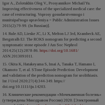
Igor A., Zolotukhin Oleg V., Prosyannikov Michail Yu.
Improving effectiveness of the specialized medical care: the
case of restructuring. Voprosy gosudarstvennogo i
munitsipal'nogo upravleniya = Public Administration Issues
2015(2):79-99. (In Russian)].
14. Rule AD, Lieske JC, Li X, Melton LJ 3rd, Krambeck AE,
Bergstralh EJ. The ROKS nomogram for predicting a second
symptomatic stone episode J Am Soc Nephrol
2014;25(12):2878-86.
https://doi.org/10.1681/
ASN.2013091011.
15. Okita K, Hatakeyama S, Imai A, Tanaka T, Hamano I,
Okamoto T, et al. STone Episode Prediction: Development
and validation of the prediction nomogram for urolithiasis.
Int J Urol 2020;27(4):344-349. https://
doi.org/10.1111/iju.14203.
16. Клинические рекомендации «Мочекаменная болезнь»
(утверждены Минздравом России) 2020. [Электронный