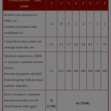
Сумма баллов
Total
1
2
3
4
5
6
7
8
points
Количество пациентов с
МКБ, (n)
11
19
9
2
4
7
1
1
Number of patients with
urolithiasis (n)
Средний размер камня, мм
3,1
3,5
3,7
4,5
5,8
8,7
7
29
Average stone size, мм
Процент пациентов с МКБ
от группы с равным числом
баллов
2,2
63,3
100
100
100
100
100
100
Percent of patients with ICD
from the group with an equal
number of points
Всего больных с камнями
верхних мочевых путей
11
43 (79,6%)
Total Patients with upper
(1,7%)