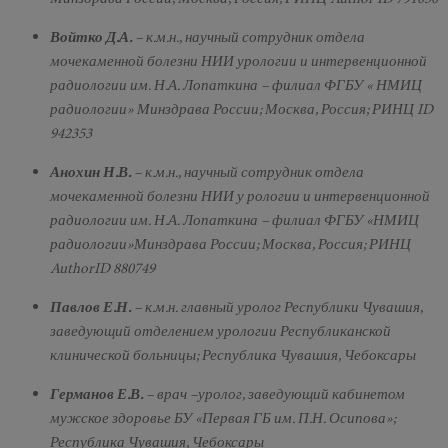
Войтко Д.А.
– к.м.н., научный сотрудник отдела
мочекаменной болезни НИИ урологии и интервенционной
радиологии им. Н.А. Лопаткина – филиал ФГБУ « НМИЦ
радиологии» Минздрава России; Москва, Россия; РИНЦ ID
942353
Анохин Н.В.
– к.м.н., научный сотрудник отдела
мочекаменной болезни НИИ у рологии и интервенционной
радиологии им. Н.А. Лопаткина – филиал ФГБУ «НМИЦ
радиологии»Минздрава России; Москва, Россия; РИНЦ
AuthorID 880749
Павлов Е.Н.
– к.м.н. главный уролог Республики Чувашия,
заведующий отделением урологии Республиканской
клинической больницы; Республика Чувашия, Чебоксары
Германов Е.В.
– врач –уролог, заведующий кабинетом
мужское здоровье БУ «Первая ГБ им. П.Н. Осипова»;
Республика Чувашия, Чебоксары