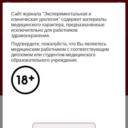
Перейти
ISSN print 2222-8543 ISSN online 2712-8571 10.29188/2222-8543
к
Сайт журнала "Экспериментальная и
основному
клиническая урология" содержит материалы
содержанию
медицинского характера, предназначенные
исключительно для работников
Russian
English
здравоохранения.
Подтвердите, пожалуйста, что Вы являетесь
медицинским работником с соответствующим
Номер №2, 2026
дипломом или студентом медицинского
образовательного учреждения.
Галлюцинации больших языковых моделей
в клинической урологии
Подробнее
Современный взгляд на скрининг мочекаменной болезни
Абстракт на русском языке
Абстракт на английском языке