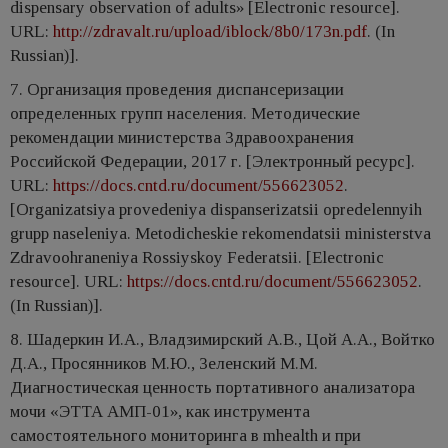
dispensary observation of adults» [Electronic resource].
URL:
http://zdravalt.ru/upload/iblock/8b0/173n.pdf
. (In
Russian)].
7. Организация проведения диспансеризации
определенных групп населения. Методические
рекомендации министерства Здравоохранения
Российской Федерации, 2017 г. [Электронный ресурс].
URL:
https://docs.cntd.ru/document/556623052
.
[Organizatsiya provedeniya dispanserizatsii opredelennyih
grupp naseleniya. Metodicheskie rekomendatsii ministerstva
Zdravoohraneniya Rossiyskoy Federatsii. [Electronic
resource]. URL:
https://docs.cntd.ru/document/556623052
.
(In Russian)].
8. Шадеркин И.А., Владзимирский А.В., Цой А.А., Войтко
Д.А., Просянников М.Ю., Зеленский М.М.
Диагностическая ценность портативного анализатора
мочи «ЭТТА АМП-01», как инструмента
самостоятельного мониторинга в mhealth и при