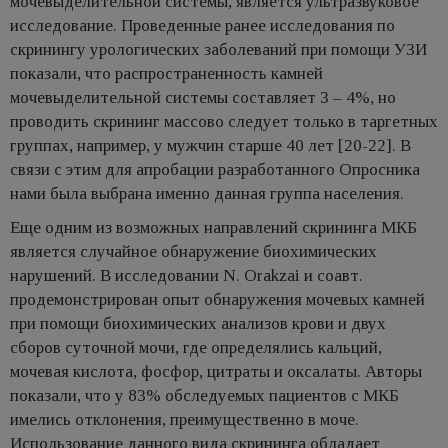
мочевыделительной системы, является ультразвуковое
исследование. Проведенные ранее исследования по
скринингу урологических заболеваний при помощи УЗИ
показали, что распространенность камней
мочевыделительной системы составляет 3 – 4%, но
проводить скрининг массово следует только в таргетных
группах, например, у мужчин старше 40 лет [20-22]. В
связи с этим для апробации разработанного Опросника
нами была выбрана именно данная группа населения.
Еще одним из возможных направлений скрининга МКБ
является случайное обнаружение биохимических
нарушений. В исследовании N. Orakzai и соавт.
продемонстрирован опыт обнаружения мочевых камней
при помощи биохимических анализов крови и двух
сборов суточной мочи, где определялись кальций,
мочевая кислота, фосфор, цитраты и оксалаты. Авторы
показали, что у 83% обследуемых пациентов с МКБ
имелись отклонения, преимущественно в моче.
Использование данного вида скрининга обладает