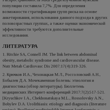
популяции составила 7,7%. Для определения
возможности стратификации групп риска на основе
анкетирования, использования данного подхода в других
половозрастных группах, а также оценки экономической
эффективности требуются дополнительные
исследования.
ЛИТЕРАТУРА
1. Ritchie SA, Connell JM. The link between abdominal
obesity, metabolic syndrome and cardiovascular disease.
Nutr Metab Cardiovasc Dis 2007;17(4):319-326.
2. Крючков И.А., Чехонацкая М.Л., Россоловский А.Н.,
Бобылев Д.А. Мочекаменная болезнь: этиология и
диагностика (обзор литературы). Бюллетень
медицинских Интернет-конференций 2017;7(2):517-521.
[Kryuchkov I.A., Chekhonatskaya M.L., Rossolovsky A.N.,
Bobylev D.A. Urolithiasis: etiology and diagnosis (literature
review). Byulleten' meditsinskikh Internet-konferentsiy =