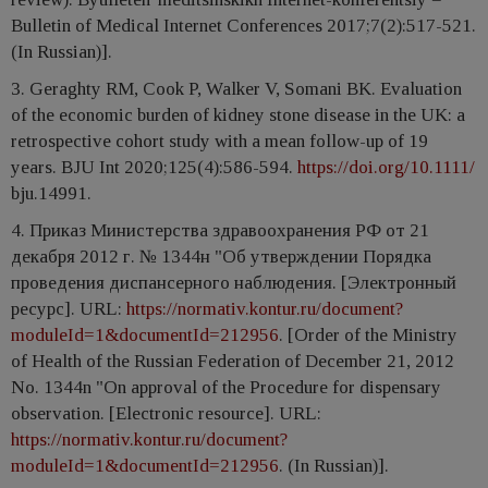
Bulletin of Medical Internet Conferences 2017;7(2):517-521.
(In Russian)].
3. Geraghty RM, Cook P, Walker V, Somani BK. Evaluation
of the economic burden of kidney stone disease in the UK: a
retrospective cohort study with a mean follow-up of 19
years. BJU Int 2020;125(4):586-594.
https://doi.org/10.1111/
bju.14991.
4. Приказ Министерства здравоохранения РФ от 21
декабря 2012 г. № 1344н "Об утверждении Порядка
проведения диспансерного наблюдения. [Электронный
ресурс]. URL:
https://normativ.kontur.ru/document?
moduleId=1&documentId=212956
. [Order of the Ministry
of Health of the Russian Federation of December 21, 2012
No. 1344n "On approval of the Procedure for dispensary
observation. [Electronic resource]. URL:
https://normativ.kontur.ru/document?
moduleId=1&documentId=212956
. (In Russian)].