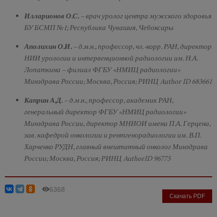
Илларионов О.С.
– врач уролог центра мужского здоровья
БУ БСМП №1; Республика Чувашия, Чебоксары
Аполихин О.И.
– д.м.н., профессор, чл.-корр. РАН, директор
НИИ урологии и интервенционной радиологии им. Н.А.
Лопаткина – филиал ФГБУ «НМИЦ радиологии»
Минздрава России; Москва, Россия; РИНЦ Author ID 683661
Каприн А.Д.
– д.м.н., профессор, академик РАН,
генеральный директор ФГБУ «НМИЦ радиологии»
Минздрава России, директор МНИОИ имени П.А. Герцена,
зав. кафедрой онкологии и рентгенорадиологии им. В.П.
Харченко РУДН, главный внештатный онколог Минздрава
России; Москва, Россия; РИНЦ AuthorID 96775
6368
Скачать PDF