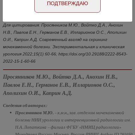
Номер №1, 2022
- стр. 60-67
ПОДТВЕРЖДАЮ
DOI: 10.29188/2222-8543-2022-15-1-60-66
Для цитирования: Просянников М.Ю., Войтко Д.А., Анохин
Н.В., Павлов Е.Н., Германов Е.В., Илларионов О.С., Аполихин
О.И., Каприн А.Д. Современный взгляд на скрининг
мочекаменной болезни. Экспериментальная и клиническая
урология 2022;15(1):60-66; https://doi.org/10.29188/2222-8543-
2022-15-1-60-66
Просянников М.Ю., Войтко Д.А., Анохин Н.В.,
Павлов Е.Н., Германов Е.В., Илларионов О.С.,
Аполихин О.И., Каприн А.Д.
Сведения об авторах:
Просянников М.Ю.
– к.м.н., зав. отделом мочекаменной
болезни НИИ урологии и интервенционной радиологии им.
Н.А. Лопаткина – филиал ФГБУ «НМИЦ радиологии»
Минздрава России; Москва, Россия; РИНЦ Author ID 791050