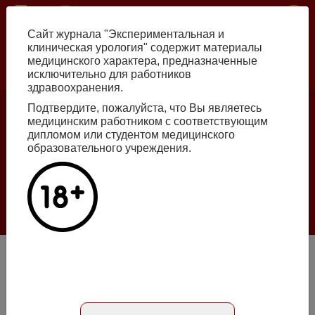
Перейти
ISSN print 2222-8543 ISSN online 2712-8571 10.29188/2222-8543
к
Сайт журнала "Экспериментальная и
основному
клиническая урология" содержит материалы
содержанию
медицинского характера, предназначенные
исключительно для работников
Russian
English
здравоохранения.
Подтвердите, пожалуйста, что Вы являетесь
медицинским работником с соответствующим
Номер №2, 2026
дипломом или студентом медицинского
образовательного учреждения.
Галлюцинации больших языковых моделей
в клинической урологии
Подробнее
Ученый совет: оптимизация планирования и управления
наукой
Абстракт на английском языке