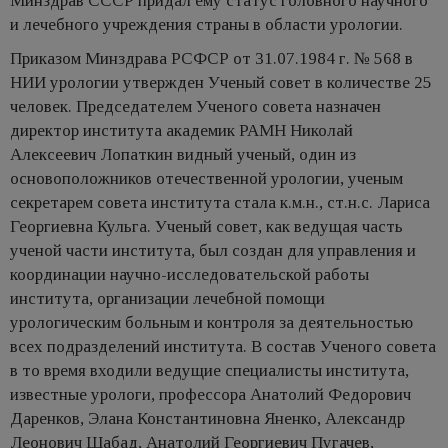
Минздрав СССР придал ему статус головного научного
и лечебного учреждения страны в области урологии.
Приказом Минздрава РСФСР от 31.07.1984 г. № 568 в
НИИ урологии утвержден Ученый совет в количестве 25
человек. Председателем Ученого совета назначен
директор института академик РАМН Николай
Алексеевич Лопаткин видный ученый, один из
основоположников отечественной урологии, ученым
секретарем совета института стала к.м.н., ст.н.с. Лариса
Георгиевна Кульга. Ученый совет, как ведущая часть
ученой части института, был создан для управления и
координации научно-исследовательской работы
института, организации лечебной помощи
урологическим больным и контроля за деятельностью
всех подразделений института. В состав Ученого совета
в то время входили ведущие специалисты института,
известные урологи, профессора Анатолий Федорович
Даренков, Элана Константиновна Яненко, Александр
Леонович Шабад, Анатолий Георгиевич Пугачев,