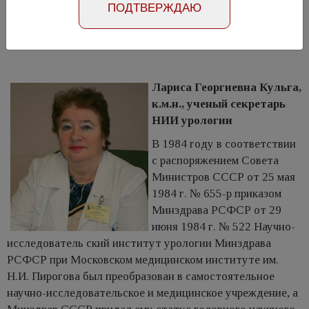
ПОДТВЕРЖДАЮ
Номер №1, 2009
11597
Лариса Георгиевна Кульга,
к.м.н., ученый секретарь
НИИ урологии
В 1984 году в соответствии
с распоряжением Совета
Министров СССР от 25 мая
1984 г. № 655-р приказом
Минздрава РСФСР от 29
июня 1984 г. № 522 Научно-
исследователь ский институт урологии Минздрава
РСФСР при Московском медицинском институте им.
Н.И. Пирогова был преобразован в самостоятельное
научно-исследовательское и медицинское учреждение, а