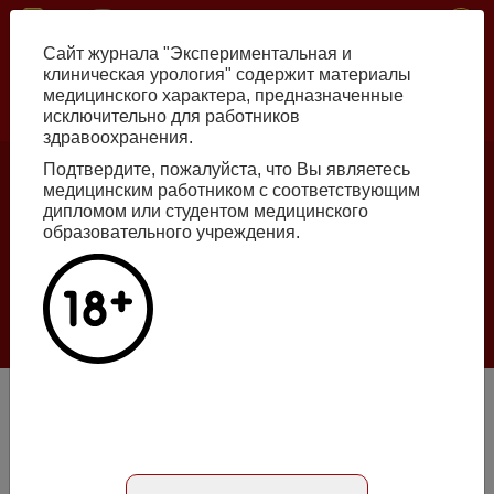
Перейти
ISSN print 2222-8543 ISSN online 2712-8571 10.29188/2222-8543
к
Сайт журнала "Экспериментальная и
основному
клиническая урология" содержит материалы
содержанию
медицинского характера, предназначенные
исключительно для работников
Russian
English
здравоохранения.
Подтвердите, пожалуйста, что Вы являетесь
медицинским работником с соответствующим
Номер №2, 2026
дипломом или студентом медицинского
образовательного учреждения.
Галлюцинации больших языковых моделей
в клинической урологии
Подробнее
Внутрипузырные инъекции триамцинолона и
гидродистензия мочевого пузыря в лечении больных с
первичным синдромом болезненного мочевого пузыря