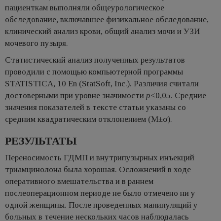
пациенткам выполняли общеурологическое
обследование, включавшее физикальное обследование,
клинический анализ крови, общий анализ мочи и УЗИ
мочевого пузыря.
Статистический анализ полученных результатов
проводили с помощью компьютерной программы
STATISTICA, 10 En (StatSoft, Inc.). Различия считали
достоверными при уровне значимости
р
<0,05. Средние
значения показателей в тексте статьи указаны со
средним квадратическим отклонением (M±σ).
РЕЗУЛЬТАТЫ
Переносимость ГДМП и внутрипузырных инъекций
триамцинолона была хорошая. Осложнений в ходе
оперативного вмешательства и в раннем
послеоперационном периоде не было отмечено ни у
одной женщины. После проведенных манипуляций у
больных в течение нескольких часов наблюдалась