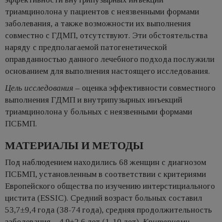
триамцинолона у пациентов с неязвенными формами
заболевания, а также возможности их выполнения
совместно с ГДМП, отсутствуют. Эти обстоятельства
наряду с предполагаемой патогенетической
оправданностью данного лечебного подхода послужили
основанием для выполнения настоящего исследования.
Цель исследования
– оценка эффективности совместного
выполнения ГДМП и внутрипузырных инъекций
триамцинолона у больных с неязвенными формами
ПСБМП.
МАТЕРИАЛЫ И МЕТОДЫ
Под наблюдением находились 68 женщин с диагнозом
ПСБМП, установленным в соответствии с критериями
Европейского общества по изучению интерстициального
цистита (ESSIC). Средний возраст больных составил
53,7±9,4 года (38-74 года), средняя продолжительность
заболевания – 4,9±2,6 лет (1-10 лет).
Критериями