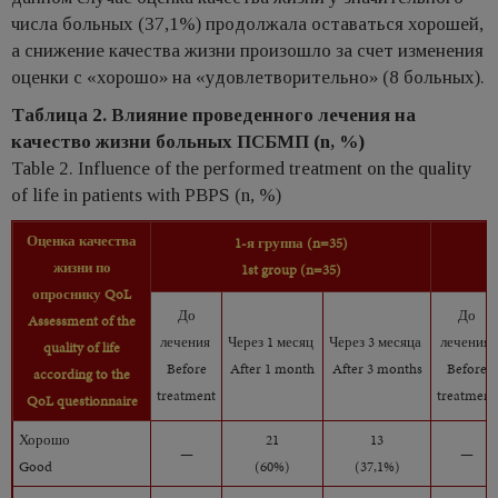
числа больных (37,1%) продолжала оставаться хорошей,
а снижение качества жизни произошло за счет изменения
оценки с «хорошо» на «удовлетворительно» (8 больных).
Таблица 2. Влияние проведенного лечения на
качество жизни больных ПСБМП (n, %)
Table 2. Influence of the performed treatment on the quality
of life in patients with PBPS (n, %)
Оценка качества
1-я группа
(n=35)
жизни по
1st group (n=35)
опроснику
QoL
До
До
Assessment of the
лечения
Через
1
месяц
Через
3
месяца
лечения
quality of life
Before
After 1 month
After 3 months
Before
according to the
treatment
treatment
QoL questionnaire
Хорошо
21
13
—
—
Good
(60%)
(37,1%)