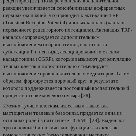
рецепторов [27]. По мере усиления воспалительной
реакции увеличивается сенсибилизация афферентных
нервных окончаний, что приводит к активации TRP
(Transient Receptor Potential)-ионных каналов (каналов
переменного рецепторного потенциала). Активация TRP-
каналов сопровождается дополнительным
высвобождением нейропептидов, в частности
субстанции Р и пептида, ассоциированного с геном
кальцитонина (CGRP), которые вызывают дегрануляцию
тучных клеток и дополнительно стимулируют
высвобождение провоспалительных медиаторов. Таким
образом, формируется порочный круг, в результате
которого поддерживается постоянный воспалительный
процесс в стенке мочевого пузыря [28].
Именно тучным клеткам, известным также как
мастоциты и тканевые базофилы, придается одна из
основных ролей в патогенезе ПСБМП [29]. Выделяют
три основные биологические функции этих клеток:
гомеостатическую (ремоделирование матрикса,