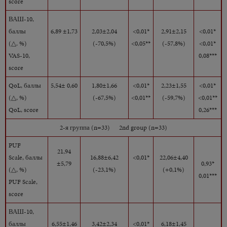
score
ВАШ-10,
баллы
6,89 ±1,73
2,03±2,04
<0,01*
2,91±2,15
<0,01*
(
△
. %)
(-70,5%)
<0,05**
(-57,8%)
<0,01*
VAS-10,
0,08***
score
QoL,
баллы
5,54± 0,60
1,80±1,66
<0,01*
2,23±1,55
<0,01*
(
△
, %)
(-67,5%)
<0,01**
(-59,7%)
<0,01**
QoL, score
0,26***
2-я группа
(n=33) 2nd group (n=33)
PUF
21,94
Scale,
баллы
16,88±6,42
<0,01*
22,06±4,40
±5,79
0,93*
(
△
, %)
(-23,1%)
(+0,1%)
0,01***
PUF Scale,
score
ВАШ-10,
баллы
6,55±1,46
3,42±2,34
<0,01*
6,18±1,45