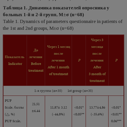
Таблица 1. Динамика показателей опросника у
больных 1-й и 2-й групп, M±σ (n=68)
Table 1. Dynamics of parameters questionnaire in patients of
the 1st and 2nd groups, M±σ (n=68)
Через 3
Через 1 месяц
месяца
До
после
после
Показатель
лечения
лечения
P
лечения
P
Indicator
Before
After
1
month
After
treatment
of treatment
3
month of
treatment
1-я группа
(n=35) 1st group (n=35)
PUF
21,51
Scale,
баллы
11,87± 3,12
<0,01*
13,77±4,86
<0,01*
±6,44
(
△
, %)
(-44,8%)
<0,05**
(-35,6%)
<0,01**
PUF Scale,
0,06***