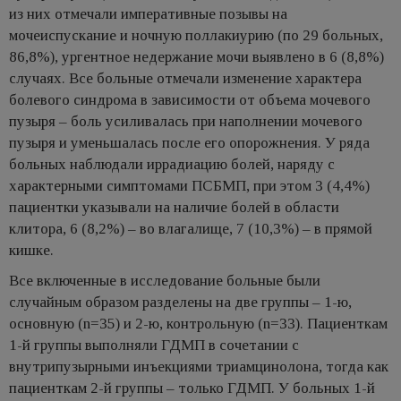
из них отмечали императивные позывы на
мочеиспускание и ночную поллакиурию (по 29 больных,
86,8%), ургентное недержание мочи выявлено в 6 (8,8%)
случаях. Все больные отмечали изменение характера
болевого синдрома в зависимости от объема мочевого
пузыря – боль усиливалась при наполнении мочевого
пузыря и уменьшалась после его опорожнения. У ряда
больных наблюдали иррадиацию болей, наряду с
характерными симптомами ПСБМП, при этом 3 (4,4%)
пациентки указывали на наличие болей в области
клитора, 6 (8,2%) – во влагалище, 7 (10,3%) – в прямой
кишке.
Все включенные в исследование больные были
случайным образом разделены на две группы – 1-ю,
основную (n=35) и 2-ю, контрольную (n=33). Пациенткам
1-й группы выполняли ГДМП в сочетании с
внутрипузырными инъекциями триамцинолона, тогда как
пациенткам 2-й группы – только ГДМП. У больных 1-й