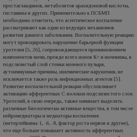
простагландинов, метаболитов арахидоновой кислоты,
гистамина и других. Применительно к ПСБМП
необходимо отметить, что асептическое воспаление
рассматривают как один из ведущих механизмов
развития данного заболевания. Воспалительную реакцию
могут провоцировать нарушение барьерной функции
уротелия [5, 26], сопровождающееся проникновением
компонентов мочи, прежде всего ионов К+ и мочевины, в
подслизистый слой стенки мочевого пузыря,
аутоиммунные причины, ишемические нарушения, не
исключается также роль инфекционных агентов [5].
Развитие воспалительной реакции обусловливает
активацию афферентных С-волокон подслизистого слоя.
Уротелий, в свою очередь, также начинает выделять
различные биологически активные вещества, в том числе
нейромедиаторы и медиаторы воспаления
(интерлейкины-1, -6, -8, фактор роста нервов и другие),
что еще больше повышает активность афферентных