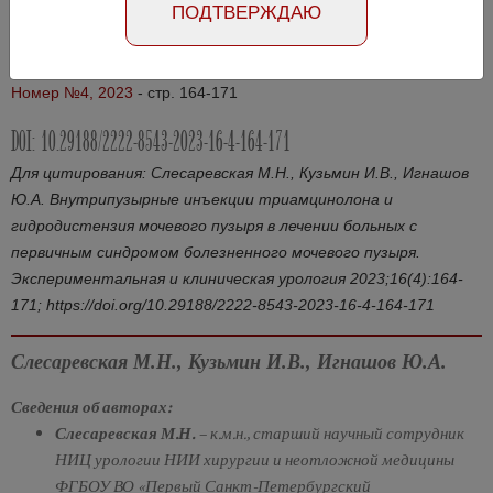
ПОДТВЕРЖДАЮ
Абстракт на русском языке
Абстракт на английском языке
Номер №4, 2023
- стр. 164-171
DOI: 10.29188/2222-8543-2023-16-4-164-171
Для цитирования: Слесаревская М.Н., Кузьмин И.В., Игнашов
Ю.А. Внутрипузырные инъекции триамцинолона и
гидродистензия мочевого пузыря в лечении больных с
первичным синдромом болезненного мочевого пузыря.
Экспериментальная и клиническая урология 2023;16(4):164-
171; https://doi.org/10.29188/2222-8543-2023-16-4-164-171
Слесаревская М.Н., Кузьмин И.В., Игнашов Ю.А.
Сведения об авторах:
Слесаревская М.Н.
– к.м.н., старший научный сотрудник
НИЦ урологии НИИ хирургии и неотложной медицины
ФГБОУ ВО «Первый Санкт-Петербургский