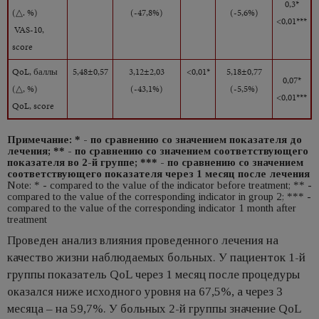
0,3*
(
△
. %)
(-47,8%)
(-5,6%)
<0,01***
VAS-10,
score
QoL,
баллы
5,48±0,57
3,12±2,03
<0,01*
5,18±0,77
0,07*
(
△
, %)
(-43,1%)
(-5,5%)
<0,01***
QoL, score
Примечание: * - по сравнению cо значением показателя до
лечения; ** - по сравнению со значением соответствующего
показателя во 2-й группе; *** - по сравнению со значением
соответствующего показателя через 1 месяц после лечения
Note: * - compared to the value of the indicator before treatment; ** -
compared to the value of the corresponding indicator in group 2; *** -
compared to the value of the corresponding indicator 1 month after
treatment
Проведен анализ влияния проведенного лечения на
качество жизни наблюдаемых больных. У пациенток 1-й
группы показатель QoL через 1 месяц после процедуры
оказался ниже исходного уровня на 67,5%, а через 3
месяца – на 59,7%. У больных 2-й группы значение QoL