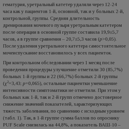
гематурия, уретральный катетер удаляли через 12-24
часа как у пациентов 1-й, основной, так и у больных 2-й,
контрольной, группы. Средняя длительность
дренирования мочевого пузыря уретральным катетером
после операции в основной группе составила 19,9±5,7
часов, а в группе сравнения – 20,7±5,3 часов (
p
>0,05).
После удаления уретрального катетера самостоятельное
мочеиспускание восстановилось у всех пациенток.
При контрольном обследовании через 1 месяц после
проведения процедуры улучшение отметили 30 (85,7%)
больных 1-й группы и 22 (66,7%) больных 2-й группы
2
(χ
=3,43;
p
=0,065), остальные пациентки уменьшение
интенсивности симптоматики не отметили. При этом у
больных как 1-й, так и 2-й групп отмечено достоверное
снижение значений показателей, характеризующих
тяжесть заболевания, по сравнению с исходным уровнем
(табл. 1). Так, в 1-й группе сумма баллов по опроснику
PUF Scale снизилась на 44,8%, а показатель ВАШ-10 –