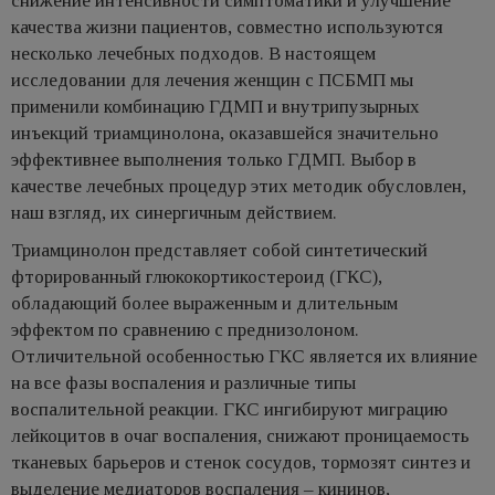
снижение интенсивности симптоматики и улучшение
качества жизни пациентов, совместно используются
несколько лечебных подходов. В настоящем
исследовании для лечения женщин с ПСБМП мы
применили комбинацию ГДМП и внутрипузырных
инъекций триамцинолона, оказавшейся значительно
эффективнее выполнения только ГДМП. Выбор в
качестве лечебных процедур этих методик обусловлен,
наш взгляд, их синергичным действием.
Триамцинолон представляет собой синтетический
фторированный глюкокортикостероид (ГКС),
обладающий более выраженным и длительным
эффектом по сравнению с преднизолоном.
Отличительной особенностью ГКС является их влияние
на все фазы воспаления и различные типы
воспалительной реакции. ГКС ингибируют миграцию
лейкоцитов в очаг воспаления, снижают проницаемость
тканевых барьеров и стенок сосудов, тормозят синтез и
выделение медиаторов воспаления – кининов,