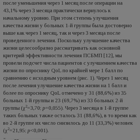
после уменьшения через 1 месяц после операции на
43,1% через 3 месяца практически вернулось к
начальному уровню. При этом степень улучшения
качества жизни у больных 1-й группы была достоверно
выше как через 1 месяц, так и через 3 месяца после
проведенного лечения. Поскольку улучшение качества
жизни целесообразно рассматривать как основной
критерий эффективности лечения ПСБМП [12], мы
провели подсчет числа пациентов с улучшением качества
жизни по опроснику QoL по крайней мере 1 балл по
сравнению с исходным уровнем (рис. 1). Через 1 месяц
после лечения улучшение качества жизни на 1 балл и
более по опроснику QoL отмечено у 31 (88,6%) из 35
больных 1-й группы и 23 (69,7%) из 33 больных 2-й
2
группы (χ
=3,70;
p
=0,055). Через 3 месяца в 1-й группе
таких больных также осталось 31 (88,6%), в то время как
во 2-й группе их число снизилось до 11 (33,3%) человек
2
(χ
=21,95;
p
<0,001).