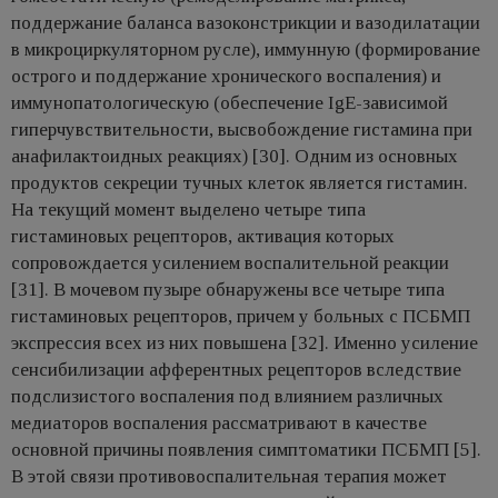
поддержание баланса вазоконстрикции и вазодилатации
в микроциркуляторном русле), иммунную (формирование
острого и поддержание хронического воспаления) и
иммунопатологическую (обеспечение IgE-зависимой
гиперчувствительности, высвобождение гистамина при
анафилактоидных реакциях) [30]. Одним из основных
продуктов секреции тучных клеток является гистамин.
На текущий момент выделено четыре типа
гистаминовых рецепторов, активация которых
сопровождается усилением воспалительной реакции
[31]. В мочевом пузыре обнаружены все четыре типа
гистаминовых рецепторов, причем у больных с ПСБМП
экспрессия всех из них повышена [32]. Именно усиление
сенсибилизации афферентных рецепторов вследствие
подслизистого воспаления под влиянием различных
медиаторов воспаления рассматривают в качестве
основной причины появления симптоматики ПСБМП [5].
В этой связи противовоспалительная терапия может