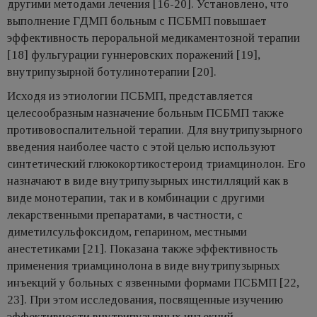
другими методами лечения [16-20]. Установлено, что
выполнение ГДМП больным с ПСБМП повышает
эффективность пероральной медикаментозной терапии
[18] фульгурации гуннеровских поражений [19],
внутрипузырной ботулинотерапии [20].
Исходя из этиологии ПСБМП, представляется
целесообразным назначение больным ПСБМП также
противовоспалительной терапии. Для внутрипузырного
введения наиболее часто с этой целью используют
синтетический глюкокортикостероид триамцинолон. Его
назначают в виде внутрипузырных инстилляций как в
виде монотерапии, так и в комбинации с другими
лекарственными препаратами, в частности, с
диметилсульфоксидом, гепарином, местными
анестетиками [21]. Показана также эффективность
применения триамцинолона в виде внутрипузырных
инъекций у больных с язвенными формами ПСБМП [22,
23]. При этом исследования, посвященные изучению
эффективности внутрипузырных инъекций