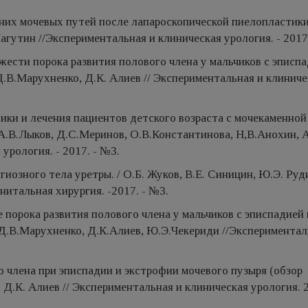
них мочевых путей после лапароскопической пиелопластики
агутин //Экспериментальная и клиническая урология. - 2017
жести порока развития полового члена у мальчиков с эписпа
Д.В.Марухненко, Д.К. Алиев // Экспериментальная и клиниче
ки и лечения пациентов детского возраста с мочекаменной
А.В.Лыков, Д.С.Меринов, О.В.Константинова, Н,В.Анохин, А
урология. - 2017. - №3.
иозного тела уретры. / О.Б. Жуков, В.Е. Синицин, Ю.Э. Руди
нитальная хирургия. -2017. - №3.
 порока развития полового члена у мальчиков с эписпадией 
 Д.В.Марухненко, Д.К.Алиев, Ю.Э.Чекериди //Экспериментал
о члена при эписпадии и экстрофии мочевого пузыря (обзор
 Д.К. Алиев // Экспериментальная и клиническая урология. 