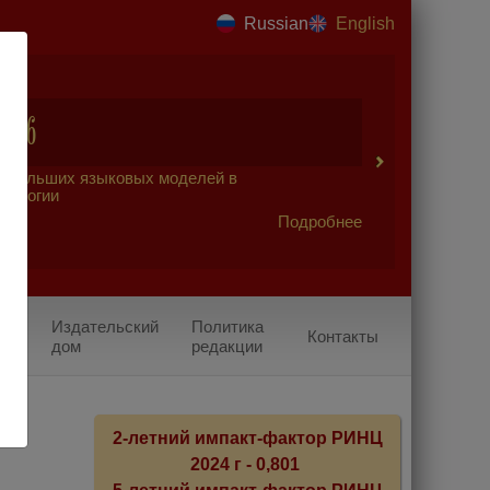
Russian
English
2026
 больших языковых моделей в
урологии
Подробнее
Издательский
Политика
Контакты
дом
редакции
2-летний импакт-фактор РИНЦ
2024 г - 0,801