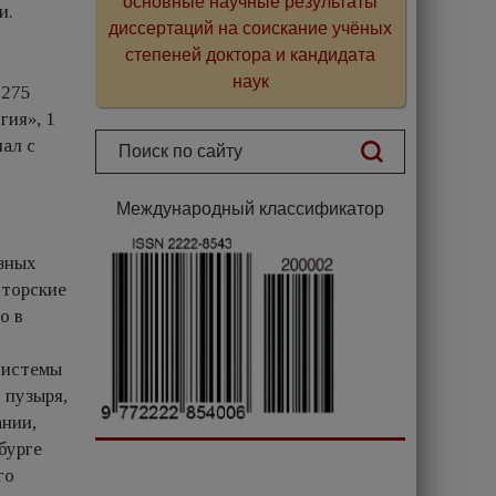
основные научные результаты
и.
диссертаций на соискание учёных
степеней доктора и кандидата
наук
 275
гия», 1
ал с
Международный классификатор
озных
вторские
о в
системы
 пузыря,
ании,
бурге
го