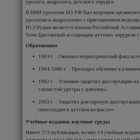
уролога, андролога, детского хирурга.
В НИИ урологии МЗ РФ был ведущим организато
урологии и андрологии» с приглашением ведущи
Ю.Э Рудин является членом Российской Ассоциа
Член Британской ассоциации детских хирургов с 
Образование
1984 г. - Окончил педиатрический факуль
1984-1986 г. - Проходил обучение в клинич
1992 г. - Успешно защитил диссертацию на
слизистой уретры у девочек».
2003 г. - Защитил докторскую диссертацию
гипоспадии в детском возрасте».
Учебные издания, научные труды
Имеет 272 публикации, из них 14 учебных издани
операции и иные объекты интеллектуальной собс