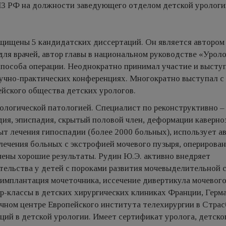
МЗ РФ на должности заведующего отделом детской урологи
щищены 5 кандидатских диссертаций. Он является автором
для врачей, автор главы в национальном руководстве «Уроло
способа операции. Неоднократно принимал участие и выступ
учно-практических конференциях. Многократно выступал с
йского общества детских урологов.
рологической патологией. Специалист по реконструктивно –
дия, эписпадия, скрытый половой член, деформации каверн
ыт лечения гипоспадии (более 2000 больных), использует а
ечения больных с экстрофией мочевого пузыря, оперирован
чены хорошие результаты. Рудин Ю.Э. активно внедряет
ельства у детей с пороками развития мочевыделительной 
еимплантация мочеточника, иссечение дивертикула мочевого
р-классы в детских хирургических клиниках Франции, Герм
чном центре Европейского института телехирургии в Страс
ций в детской урологии. Имеет сертификат уролога, детско