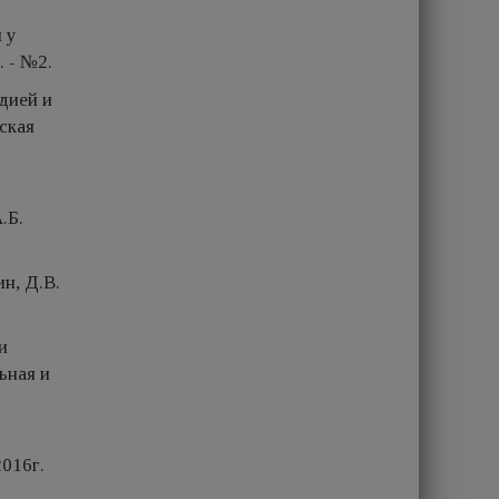
 у
. - №2.
дией и
ская
.Б.
н, Д.В.
и
ьная и
2016г.