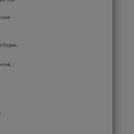
тская
Э.Рудин,
тей. /
/