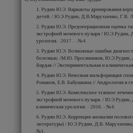
1. Рудин Ю.Э. Варианты дренирования верх
детей. / Ю.Э.Рудин, Д.В.Марухненко, Г.В. Л
2. Рудин Ю.Э. Предоперационная оценка тя
экстрофией мочевого пузыря / Ю.Э.Рудин, 
урология. -2017 . - №4.
3. Рудин Ю.Э. Возможные ошибки диагности
болезнью. /М.Ю. Просянников, Ю.Э.Рудин, 
Вардак // Экспериментальная и клиническая 
4. Рудин Ю.Э. Венозная мальформация спонг
Романов, Е.В. Бабушкина // Андрология и ге
5. Рудин Ю.Э. Комплексное этапное лечение
экстрофией мочевого пузыря. / Ю.Э.Рудин,
клиническая урология. - 2016. - №4.
6. Рудин Ю.Э. Коррекция аномалии половог
литературы) / Ю.Э.Рудин, Д.В. Марухненко,
№1.