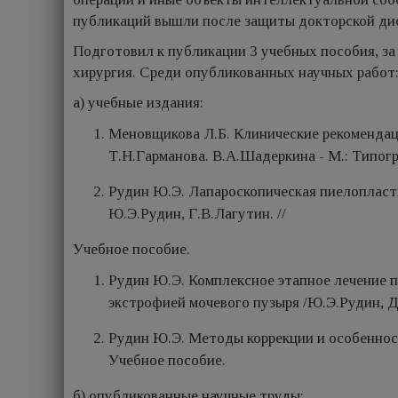
публикаций вышли после защиты докторской ди
Подготовил к публикации 3 учебных пособия, за
хирургия. Среди опубликованных научных работ
а) учебные издания:
Меновщикова Л.Б. Клинические рекомендац
Т.Н.Гарманова. В.А.Шадеркина - М.: Типог
Рудин Ю.Э. Лапароскопическая пиелопласти
Ю.Э.Рудин, Г.В.Лагутин. //
Учебное пособие.
Рудин Ю.Э. Комплексное этапное лечение п
экстрофией мочевого пузыря /Ю.Э.Рудин, Д.
Рудин Ю.Э. Методы коррекции и особенност
Учебное пособие.
б) опубликованные научные труды: