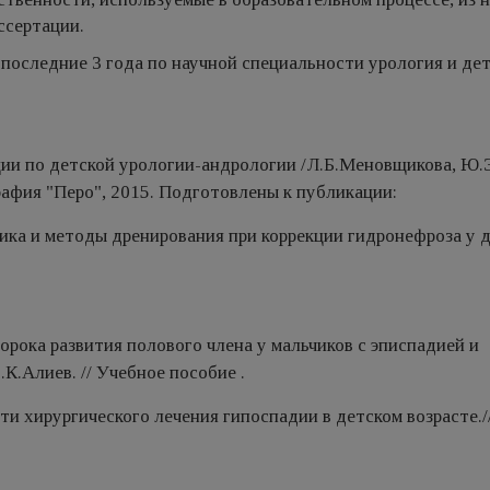
ссертации.
 последние 3 года по научной специальности урология и де
:
ии по детской урологии-андрологии /Л.Б.Меновщикова, Ю.
рафия "Перо", 2015. Подготовлены к публикации:
ка и методы дренирования при коррекции гидронефроза у де
орока развития полового члена у мальчиков с эписпадией и
К.Алиев. // Учебное пособие .
и хирургического лечения гипоспадии в детском возрасте./