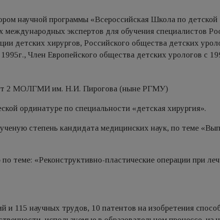
ром научной программы «Всероссийская Школа по детской
х международных экспертов для обучения специалистов Ро
ции детских хирургов, Российского общества детских урол
1995г., Член Европейского общества детских урологов с 19
тет 2 МОЛГМИ им. Н.И. Пирогова (ныне РГМУ)
еской ординатуре по специальности «детская хирургия».
 ученую степень кандидата медицинских наук, по теме «Вы
 по теме: «Реконструктивно-пластические операции при ле
й и 115 научных трудов, 10 патентов на изобретения спосо
твенности, используемые в образовательном процессе, из 