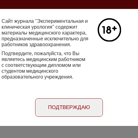
ine 2712-8571 10.29188/2222-8543
Сайт журнала "Экспериментальная и
клиническая урология" содержит
материалы медицинского характера,
Номер №2, 
предназначенные исключительно для
работников здравоохранения.
кин - основатель НИИ
Галлюцинации
е исследования в НИИ
Подтвердите, пожалуйста, что Вы
клинической 
огии
являетесь медицинским работником
Подробнее
с соответствующим дипломом или
студентом медицинского
образовательного учреждения.
rimental'naya i klinicheskaya urologiya
Порядок
Информация
Информация для
рецензирования
для авторов
рекламодателей
статей
ПОДТВЕРЖДАЮ