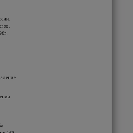
ссии.
огов,
98г.
падение
чении
ба
них 168