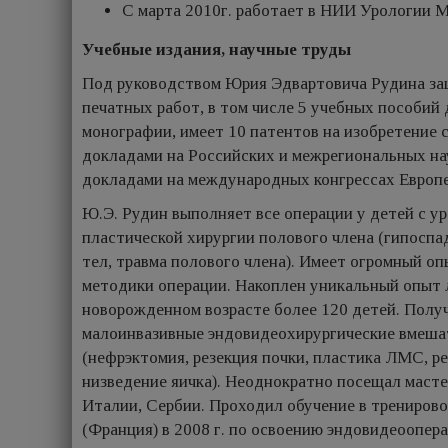
С марта 2010г. работает в НИИ Урологии 
Учебные издания, научные труды
Под руководством Юрия Эдвартовича Рудина за
печатных работ, в том числе 5 учебных пособий 
монографии, имеет 10 патентов на изобретение 
докладами на Российских и межрегиональных на
докладами на международных конгрессах Европе
Ю.Э. Рудин выполняет все операции у детей с у
пластической хирургии полового члена (гипоспа
тел, травма полового члена). Имеет огромный оп
методики операции. Накоплен уникальный опыт л
новорожденном возрасте более 120 детей. Полу
малоинвазивные эндовидеохирургические вмешат
(нефрэктомия, резекция почки, пластика ЛМС, р
низведение яичка). Неоднократно посещал масте
Италии, Сербии. Проходил обучение в тренирово
(Франция) в 2008 г. по освоению эндовидеоопера