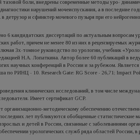
й тазовой боли, внедрены современные методы уро- динамич
диагностики нарушений мочеиспускания, а в последние год
 в детрузор и сфинктер мочевого пузыря при его нейрогенн
но 6 кандидатских диссертаций по актуальным вопросам у
ких работ, причем не менее 80 из них в рецензируемых журн
ключая Зх-томное руководство по урологии, учебник «Уроло­
едакцией Н.А. Лопаткина. Автор более 60 публикаций в ве
гих на­учных конференций в России и за рубежом. Является
 по РИНЦ - 10. Research Gate: RG Score - 26,71; Impact Poi
роведения клинических исследо­ваний, в том числе междун
сле­дователя. Имеет сертификат GCP.
т организационно-методическому обеспечению отечествен
 последних лет публикуются обобщенные статистические м
взрослых и детей в России, связанные с заболеваниями орга
обеспечении урологических служб ряда областей России, в 