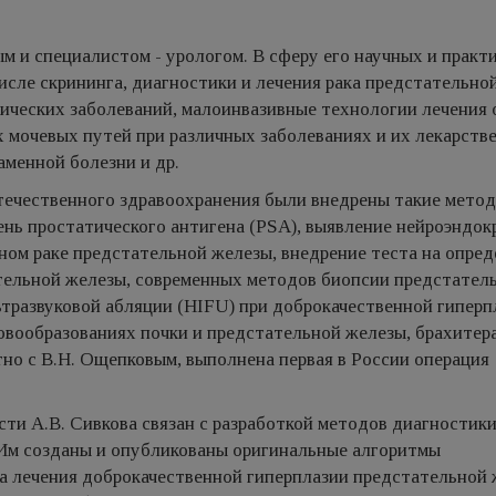
 и специалистом - урологом. В сферу его научных и практ
исле скрининга, диагностики и лечения рака предстательно
ических заболеваний, малоинвазивные технологии лечения 
мочевых путей при различных заболе­ваниях и их лекарств
менной бо­лезни и др.
отечественного здравоохранения были внедрены такие мето
вень про­статического антигена (PSA), выявление нейроэндо
ном раке предстательной железы, внедрение теста на опре
ельной железы, современных методов биопсии предстател
тразвуковой абляции (HIFU) при доброкачественной гиперп
овообразованиях почки и предстательной железы, брахитер
тно с В.Н. Ощепковым, выполнена первая в России операция
ти А.В. Сивкова связан с разра­боткой методов диагностик
 Им созданы и опубликованы оригинальные алгоритмы
а лечения доброкачественной гиперплазии предстательной 