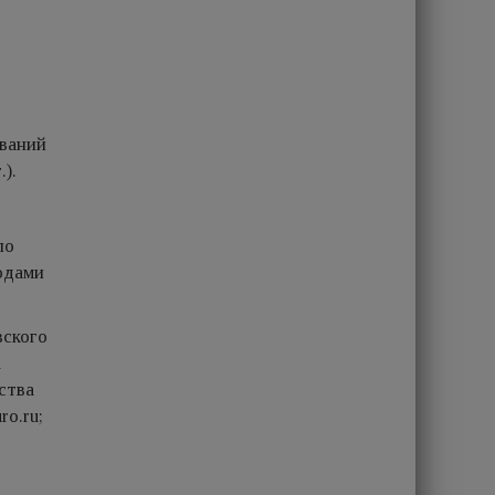
ований
).
по
одами
вского
а
ства
o.ru;