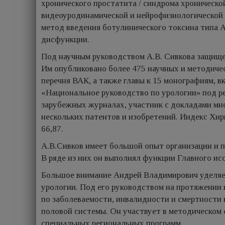
хронического простатита / синдрома хроническо
видеоуродинамической и нейрофизиологической 
метод введения ботулинического токсина типа А
дисфункции.
Под научным руководством А.В. Сивкова защище
Им опубликовано более 475 научных и методичес
перечня ВАК, а также главы к 15 монографиям, в
«Национальное руководство по урологии» под р
зарубежных журналах, участник с докладами мно
нескольких патентов и изо­бретений. Индекс Хирша
66,87.
А.В.Сивков имеет большой опыт организации и п
В ряде из них он выполнял функции Главного ис
Большое внимание Андрей Владимирович уделяе
урологии. Под его руководством на протяжении
по заболеваемости, инвалидно­сти и смертности 
половой системы. Он участвует в методическом 
специальных региональных программ.