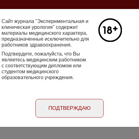
ine 2712-8571 10.29188/2222-8543
Сайт журнала "Экспериментальная и
клиническая урология" содержит
материалы медицинского характера,
Номер №2, 
предназначенные исключительно для
работников здравоохранения.
кин - основатель НИИ
Галлюцинации
е исследования в НИИ
Подтвердите, пожалуйста, что Вы
клинической 
огии
являетесь медицинским работником
Подробнее
с соответствующим дипломом или
студентом медицинского
образовательного учреждения.
rimental'naya i klinicheskaya urologiya
Порядок
Информация
Информация для
рецензирования
для авторов
рекламодателей
статей
ПОДТВЕРЖДАЮ