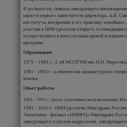
В должности, сначала заведующего инновационн
науке и первого заместителя директора, А.В. С
института, внедрению в его прак­тику новейших
участии в НИИ урологии открыто телемедицинско
осуществляются консультации врачей и пациенто
программ.
Образование
1975 – 1981 г.: 2-ой МОЛГМИ им. Н.И. Пирогова
1981 - 1983 г.: клиническая ординатура по спец
ченова.
Опыт работы
1984 - 1993 г.: уролог в раз­личных медучреждениях Мо
1993 – 2015 г.: НИИ урологии Минздрава России
Лопаткина - филиал «НМИРЦ» Мин­здрава России
заведующего отде­лом андрологии, заведующего