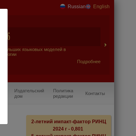
Russian
English
2026
 больших языковых моделей в
урологии
Подробнее
Издательский
Политика
Контакты
дом
редакции
2-летний импакт-фактор РИНЦ
2024 г - 0,801