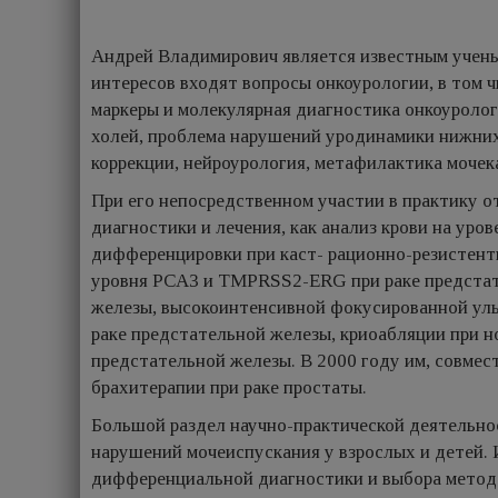
Андрей Владимирович является известным ученым
интересов входят вопросы онкоурологии, в том ч
маркеры и молекулярная диагностика онкоуролог
холей, проблема нарушений уродинамики нижних 
коррекции, нейроурология, метафилактика мочека
При его непосредственном участии в практику 
диагностики и лечения, как анализ крови на уро
дифференцировки при каст- рационно-резистент
уровня РСАЗ и TMPRSS2-ERG при раке предстат
железы, высокоинтенсивной фокусированной уль
раке предстательной железы, криоабляции при н
предстательной железы. В 2000 году им, совмес
брахитерапии при раке простаты.
Большой раздел научно-практической деятельнос
нарушений мочеиспускания у взрослых и детей.
дифференциальной диагностики и выбора ме­тод