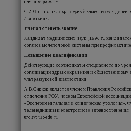
научной работе
С 2015 – по наст.вр.: первый заместитель дирек
Лопаткина.
Ученая степень звание
Кандидат медицинских наук (1998 г., кандидатс
органов мочеполовой системы при профилактичес
Повышение квалификации
Действующие сертификаты специалиста по урол
организации здравоохранения и общественному 
ультразвуковой диагностики.
А.В.Сивков является членом Правления Российск
отделения РОУ, членом Европейской ассоциации 
«Экспериментальная и клиническая урология», 
телемеди­цины и электронного здравоохранения 
uro.tv; uroedu.ru.