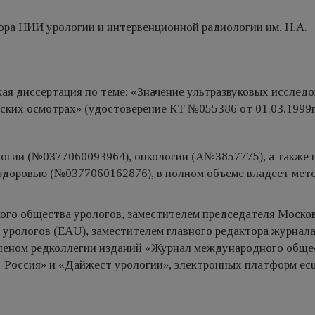
тора НИИ урологии и интервенционной радиологии им. Н.А.
кая диссертация по теме: «Значение ультразвуковых исслед
ких ос­мотрах» (удостоверение КТ №055386 от 01.03.1999г.
огии (№0377060093964), онкологии (А№3857775), а также 
здоровью (№0377060162876), в полном объеме владеет мет
ого общества урологов, заместите­лем председателя Моско
уроло­гов (EAU), заместителем главного редактора журнал
членом редколлегии изданий «Журнал международного обще
- Россия» и «Дайжест урологии», электронных платформ ecur