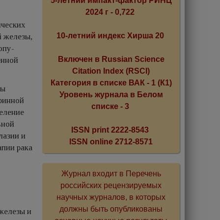
5-летний импакт-фактор РИНЦ
2024 г - 0,722
ических
10-летний индекс Хирша 20
й железы,
опу­
Включен в Russian Science
енной
Citation Index (RSCI)
Категория в списке ВАК - 1 (К1)
ды
Уровень журнала в Белом
кринной
списке - 3
деление
ьной
ISSN print 2222-8543
лазии и
ISSN online 2712-8571
апии рака
Журнал входит в Перечень
российских рецензируемых
и
научных журналов, в которых
должны быть опубликованы
железы и