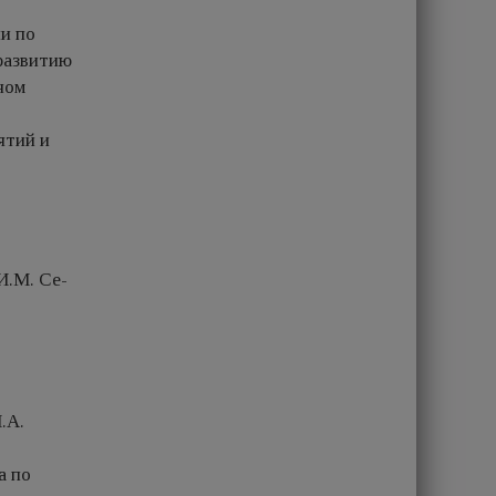
и по
 развитию
ном
ятий и
И.М. Се­
.А.
а по