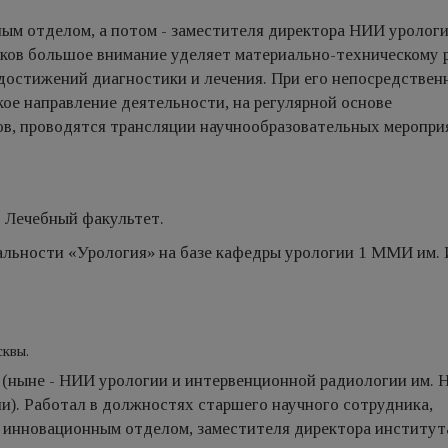
ым отделом, а потом - заместителя директора НИИ урологи
ивков большое внимание уделяет материально-техническому
 достижений диагностики и лечения. При его непосредствен
е направление деятельности, на регулярной осно­ве
в, проводятся трансляции научно­образовательных меропри
, Лечебный факультет.
иальности «Урология» на базе кафедры урологии 1 ММИ им. 
сквы.
 (ныне - НИИ урологии и интервенционной радиологии им. Н
). Работал в должностях старшего научного сотрудника,
 инновационным отделом, заместителя директора институ­т