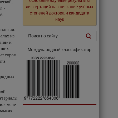
основные научные результаты
еской,
диссертаций на соискание учёных
ы -
степеней доктора и кандидата
ой
наук
рологии.
алах из
гия» и
дущих
Международный классификатор
 автором
nts -
ародных.
ной
атериалы
нов моче­
рамках