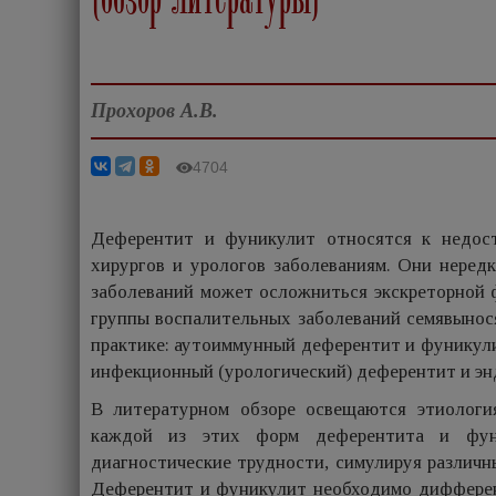
Прохоров А.В.
4704
Деферентит и фуникулит относятся к недост
хирургов и урологов заболеваниям. Они неред
заболеваний может осложниться экскреторной 
группы воспалительных заболеваний семявынося
практике: аутоиммунный деферентит и фуникули
инфекционный (урологический) деферентит и эн
В литературном обзоре освещаются этиология
каждой из этих форм деферентита и фун
диагностические трудности, симулируя различн
Деферентит и фуникулит необходимо дифферен