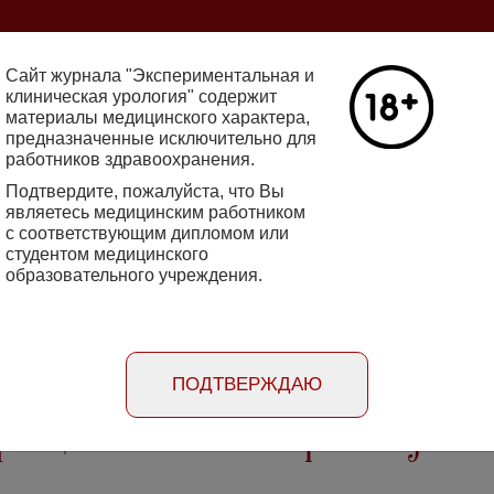
ine 2712-8571 10.29188/2222-8543
Сайт журнала "Экспериментальная и
клиническая урология" содержит
материалы медицинского характера,
Номер №2, 
предназначенные исключительно для
работников здравоохранения.
кин - основатель НИИ
Галлюцинации
е исследования в НИИ
Подтвердите, пожалуйста, что Вы
клинической 
огии
являетесь медицинским работником
Подробнее
с соответствующим дипломом или
студентом медицинского
образовательного учреждения.
rimental'naya i klinicheskaya urologiya
Порядок
Информация
Информация для
рецензирования
для авторов
рекламодателей
статей
ПОДТВЕРЖДАЮ
фикация, клиническая картина и диагно