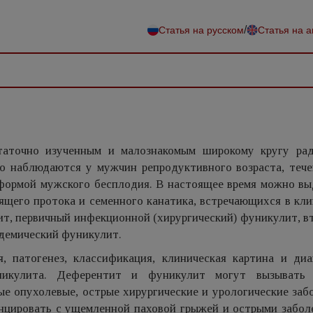
/
Статья на русском
Статья на 
аточно изученным и малознакомым широкому кругу рад
ко наблюдаются у мужчин репродуктивного возраста, тече
формой мужского бесплодия. В настоящее время можно вы
щего протока и семенного канатика, встречающихся в кли
т, первичный инфекционной (хирургический) фуникулит, в
демический фуникулит.
, патогенез, классификация, клиническая картина и диа
икулита. Деферентит и фуникулит могут вызывать 
ые опухолевые, острые хирургические и урологические заб
цировать с ущемленной паховой грыжей и острыми забол