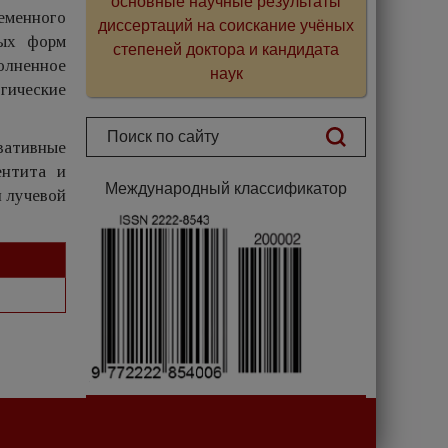
основные научные результаты
еменного
диссертаций на соискание учёных
ных форм
степеней доктора и кандидата
олненное
наук
гические
ативные
ентита и
Международный классификатор
и лучевой