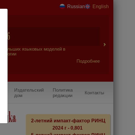
Russian
English
2026
 больших языковых моделей в
урологии
Подробнее
Издательский
Политика
Контакты
дом
редакции
стика
2-летний импакт-фактор РИНЦ
2024 г - 0,801