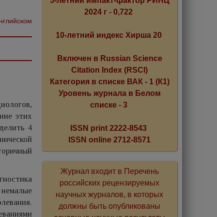
5-летний импакт-фактор РИНЦ
2024 г - 0,722
английском
10-летний индекс Хирша 20
Включен в Russian Science
Citation Index (RSCI)
Категория в списке ВАК - 1 (К1)
Уровень журнала в Белом
иологов,
списке - 3
ние этих
делить 4
ISSN print 2222-8543
нической
ISSN online 2712-8571
торичный
Журнал входит в Перечень
гностика
российских рецензируемых
немалые
научных журналов, в которых
олевания.
должны быть опубликованы
еваниями