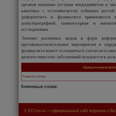
органов мошонки (острым эпидидимитом и заво
канатика; с остеомиелитом лобковых косте
деферентита и фуникулита применяются вы
допплерографией, компьютерная и магнитн
исследования.
Лечение различных видов и форм деферен
противовоспалительные мероприятия и хирур
фуникулита может осложниться сепсисом и зако
диагностики этих заболеваний нуждается в дал
Прикрепленный фай
Скачать статью
Ключевые слова:
© ECUro.ru — официальный сайт журнала «Экс