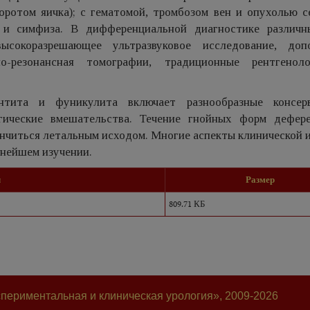
ротом яичка); с гематомой, тромбозом вен и опухолью с
й и симфиза. В дифференциальной диагностике различ
сокоразрешающее ультразвуковое исследование, доп
о-резонансная томографии, традиционные рентгеноло
тита и фуникулита включает разнообразные консерв
гические вмешательства. Течение гнойных форм дефер
нчиться летальным исходом. Многие аспекты клинической 
ьнейшем изучении.
л
Размер
809.71 КБ
периментальная и клиническая урология», 2009-2026