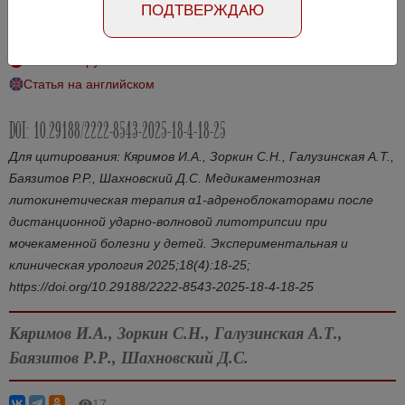
ПОДТВЕРЖДАЮ
у детей
Статья на русском
Статья на английском
DOI: 10.29188/2222-8543-2025-18-4-18-25
Для цитирования: Кяримов И.А., Зоркин С.Н., Галузинская А.Т.,
Баязитов Р.Р., Шахновский Д.С. Медикаментозная
литокинетическая терапия α1-адреноблокаторами после
дистанционной ударно-волновой литотрипсии при
мочекаменной болезни у детей. Экспериментальная и
клиническая урология 2025;18(4):18-25;
https://doi.org/10.29188/2222-8543-2025-18-4-18-25
Кяримов И.А., Зоркин С.Н., Галузинская А.Т.,
Баязитов Р.Р., Шахновский Д.С.
17