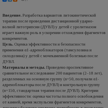
Введение.
Разработка вариантов литокинетической
терапии после проведения дистанционной ударно-
волной литотрипсии (ДУВЛ) у детей с уролитиазом
играет важную роль в ускорении отхождения фрагментов
конкрементов.
Цель.
Oценка эффективности и безопасности
применения α1-адреноблокаторов (тамсулозина и
силодозина) у детей с мочекаменной болезнью после
ДУВЛ.
Материалы и методы.
Проведено проспективное
сравнительное исследование 200 пациентов (2–18 лет),
разделенных на основную группу (n=50, получали α1-
адреноблокаторы после ДУВЛ) и контрольную группу
(n=150, стандартная терапия после ДУВЛ). Критерии
эффективности: оценка частоты полного освобождения
от камней, время экспульсии фрагментов конкрементов,
динамика болевого синдрома, потребность в анальгезии,