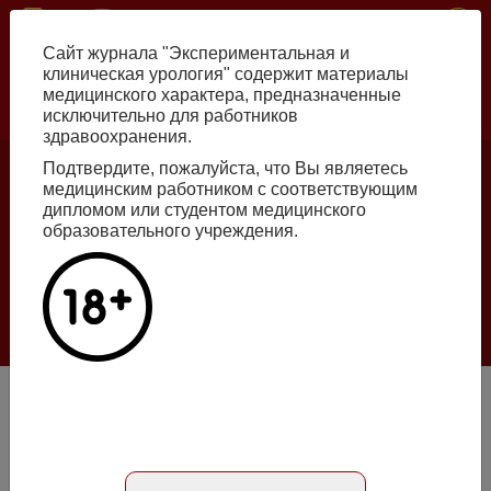
Перейти
ISSN print 2222-8543 ISSN online 2712-8571 10.29188/2222-8543
к
Сайт журнала "Экспериментальная и
основному
клиническая урология" содержит материалы
содержанию
медицинского характера, предназначенные
исключительно для работников
Russian
English
здравоохранения.
Подтвердите, пожалуйста, что Вы являетесь
медицинским работником с соответствующим
Номер №2, 2026
дипломом или студентом медицинского
образовательного учреждения.
Галлюцинации больших языковых моделей
в клинической урологии
Подробнее
Медикаментозная литокинетическая терапия α1-
адреноблокаторами после дистанционной
ударноволновой литотрипсии при мочекаменной болезни