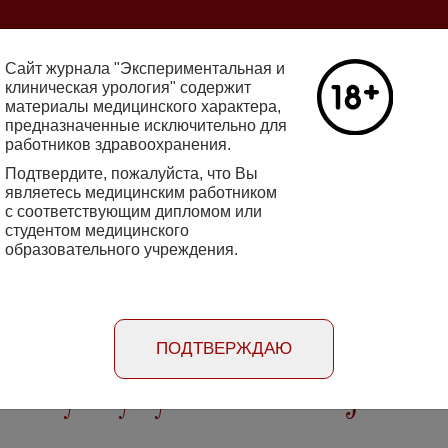
ine 2712-8571 10.29188/2222-8543
Сайт журнала "Экспериментальная и
клиническая урология" содержит
материалы медицинского характера,
Номер №2, 
предназначенные исключительно для
работников здравоохранения.
кин - основатель НИИ
Галлюцинации
е исследования в НИИ
Подтвердите, пожалуйста, что Вы
клинической 
огии
являетесь медицинским работником
Подробнее
с соответствующим дипломом или
студентом медицинского
образовательного учреждения.
rimental'naya i klinicheskaya urologiya
Порядок
Информация
Информация для
рецензирования
для авторов
рекламодателей
статей
ПОДТВЕРЖДАЮ
вых путей у мужчин с гипогонадизмом и