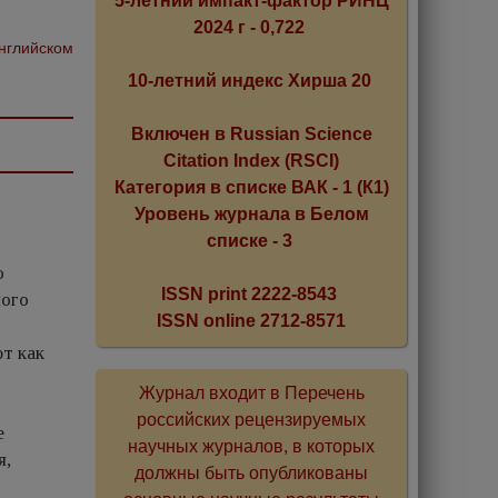
5-летний импакт-фактор РИНЦ
2024 г - 0,722
английском
10-летний индекс Хирша 20
Включен в Russian Science
Citation Index (RSCI)
Категория в списке ВАК - 1 (К1)
Уровень журнала в Белом
списке - 3
о
ISSN print 2222-8543
лого
ISSN online 2712-8571
т как
Журнал входит в Перечень
российских рецензируемых
е
научных журналов, в которых
я,
должны быть опубликованы