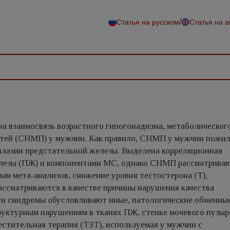
/
Статья на русском
Статья на 
на взаимосвязь возрастного гипогонадизма, метаболическог
утей (СНМП) у мужчин. Как правило, СНМП у мужчин пожи
рплазии предстательной железы. Выделена корреляционная
лезы (ПЖ) и компонентами МС, однако СНМП рассматриваю
ым мета-анализов, снижение уровня тестостерона (Т),
ассматриваются в качестве причины нарушения качества
ти синдромы обусловливают иные, патологические обменны
руктурным нарушениям в тканях ПЖ, стенке мочевого пузыр
естительная терапия (ТЗТ), используемая у мужчин с