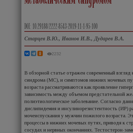
DOI: 10.29188/2222-8543-2019-11-1-95-100
Старцев В.Ю., Иванов И.В., Дударев В.А.
2232
В обзорной статье отражен современный взгляд 
синдрома (МС), и симптомов нижних мочевых п
возраста рассматриваются как проявление гипе
зависимость между объемом предстательной же
полиэтиологическое заболевание. Согласно данн
дислипидемия и инсулинорезистентность (ИР) р
мочеиспускания у мужчин пожилого возраста. Э
процессы в нижних мочевых путях, приводя к ст
сосудах и нервных окончаниях. Тестостерон-зам