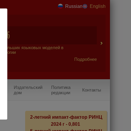
Russian
English
2026
 больших языковых моделей в
урологии
Подробнее
Издательский
Политика
Контакты
дом
редакции
2-летний импакт-фактор РИНЦ
2024 г - 0,801