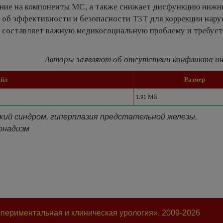
яние на компоненты МС, а также снижает дисфункцию нижн
 об эффективности и безопасности ТЗТ для коррекции нар
о составляет важную медикосоциальную проблему и требует
Авторы заявляют об отсутствии конфликта ин
айл
Размер
1.91 МБ
ий синдром, гиперплазия предстательной железы,
онадизм
периментальная и клиническая урология», 2009-2026