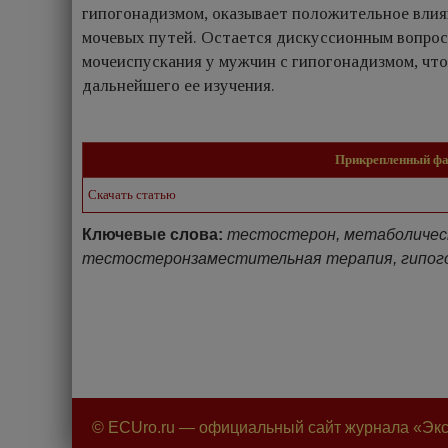
гипогонадизмом, оказывает положительное вли
мочевых путей. Остается дискуссионным вопрос
мочеиспускания у мужчин с гипогонадизмом, чт
дальнейшего ее изучения.
Прикрепленный ф
Скачать статью
Ключевые слова:
тестостерон, метаболическ
тестостеронзаместительная терапия, гипог
© ECUro.ru — официальный сайт журнала «Экс