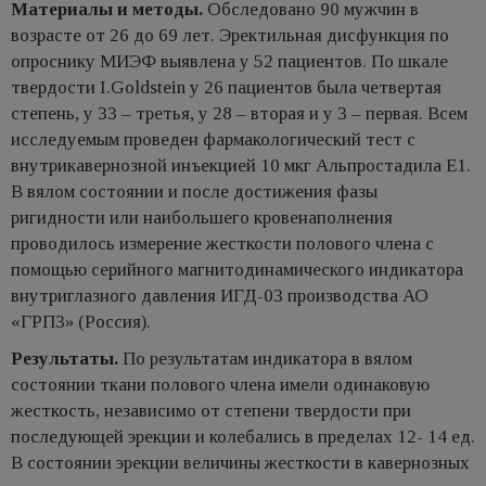
Материалы и методы.
Обследовано 90 мужчин в
возрасте от 26 до 69 лет. Эректильная дисфункция по
опроснику МИЭФ выявлена у 52 пациентов. По шкале
твердости I.Goldstein у 26 пациентов была четвертая
степень, у 33 – третья, у 28 – вторая и у 3 – первая. Всем
исследуемым проведен фармакологический тест с
внутрикавернозной инъекцией 10 мкг Альпростадила Е1.
В вялом состоянии и после достижения фазы
ригидности или наибольшего кровенаполнения
проводилось измерение жесткости полового члена с
помощью серийного магнитодинамического индикатора
внутриглазного давления ИГД-03 производства АО
«ГРПЗ» (Россия).
Результаты.
По результатам индикатора в вялом
состоянии ткани полового члена имели одинаковую
жесткость, независимо от степени твердости при
последующей эрекции и колебались в пределах 12- 14 ед.
В состоянии эрекции величины жесткости в кавернозных