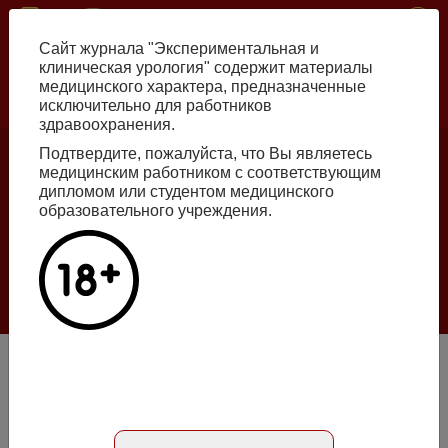
Перейти
ISSN print 2222-8543 ISSN online 2712-8571 10.29188/2222-8543
к
Сайт журнала "Экспериментальная и
основному
клиническая урология" содержит материалы
содержанию
медицинского характера, предназначенные
исключительно для работников
Russian
English
здравоохранения.
Подтвердите, пожалуйста, что Вы являетесь
медицинским работником с соответствующим
Номер №2, 2026
дипломом или студентом медицинского
образовательного учреждения.
Галлюцинации больших языковых моделей
в клинической урологии
Подробнее
Оценка жесткости полового члена с использованием
магнитодинамического индикатора давления
Статья на русском