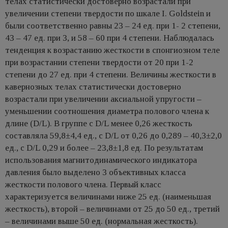
телах статистически достоверно возрастали при
увеличении степени твердости по шкале I. Goldstein и
были соответственно равны 23 – 24 ед. при 1- 2 степени,
43 – 47 ед. при 3, и 58 – 60 при 4 степени. Наблюдалась
тенденция к возрастанию жесткости в спонгиозном теле
при возрастании степени твердости от 20 при 1-2
степени до 27 ед. при 4 степени. Величины жесткости в
кавернозных телах статистически достоверно
возрастали при увеличении аксиальнoй упругости –
уменьшении соотношения диаметра полового члена к
длине (D/L). В группе с D/L менее 0,26 жесткость
составляла 59,8±4,4 ед., с D/L от 0,26 до 0,289 – 40,3±2,0
ед., с D/L 0,29 и более – 23,8±1,8 ед. По результатам
использования магнитодинамического индикатора
давления было выделено 3 объективных класса
жесткости полового члена. Первый класс
характеризуется величинами ниже 25 ед. (наименьшая
жесткость), второй – величинами от 25 до 50 ед., третий
– величинами выше 50 ед. (нормальная жесткость).