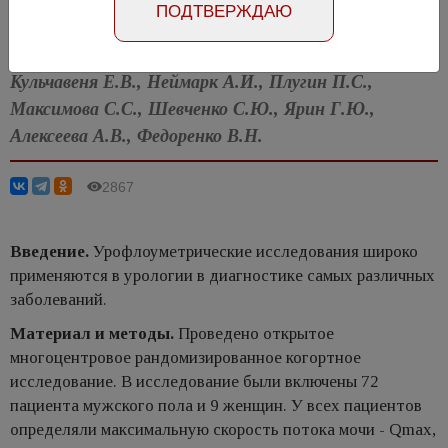
ПОДТВЕРЖДАЮ
Статья на английском
Кульчавеня Е.В., Неймарк А.И., Плугин П.С.,
Максимова С.С., Шевченко С.Ю., Ярин Г.Ю.,
Алексеева А.В., Федоренко В.Н.
2867
Введение.
Урофлоуметрические исследования широко
применяются в урологии в диагностике самых различных
заболеваний.
Материал и методы.
Проведено открытое
многоцентровое рандомизированное когортное
исследование. В исследование были включены 72
пациента мужского пола и 9 женщин. У всех пациентов
определяли максимальную скорость потока мочи - Qmax,