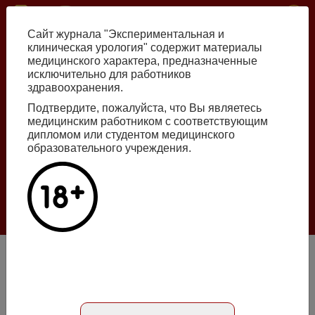
Перейти
ISSN print 2222-8543 ISSN online 2712-8571 10.29188/2222-8543
к
Сайт журнала "Экспериментальная и
основному
клиническая урология" содержит материалы
содержанию
медицинского характера, предназначенные
исключительно для работников
Russian
English
здравоохранения.
Подтвердите, пожалуйста, что Вы являетесь
медицинским работником с соответствующим
Номер №2, 2026
дипломом или студентом медицинского
образовательного учреждения.
Галлюцинации больших языковых моделей
в клинической урологии
Подробнее
Сравнение параметров мочеиспускания при различном
положении тела
Статья на русском