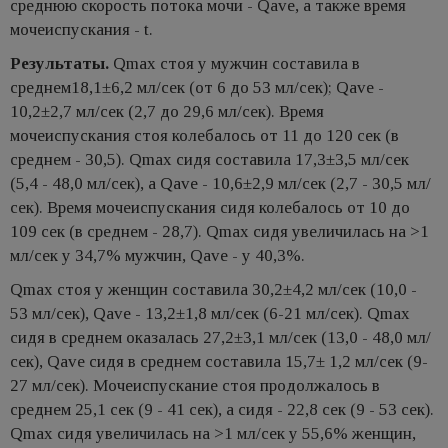
среднюю скорость потока мочи - Qave, а также время
мочеиспускания - t.
Результаты.
Qmax стоя у мужчин составила в
среднем18,1±6,2 мл/сек (от 6 до 53 мл/сек); Qave -
10,2±2,7 мл/сек (2,7 до 29,6 мл/сек). Время
мочеиспускания стоя колебалось от 11 до 120 сек (в
среднем - 30,5). Qmax сидя составила 17,3±3,5 мл/сек
(5,4 - 48,0 мл/сек), а Qave - 10,6±2,9 мл/сек (2,7 - 30,5 мл/
сек). Время мочеиспускания сидя колебалось от 10 до
109 сек (в среднем - 28,7). Qmax сидя увеличилась на >1
мл/сек у 34,7% мужчин, Qave - у 40,3%.
Qmax стоя у женщин составила 30,2±4,2 мл/сек (10,0 -
53 мл/сек), Qave - 13,2±1,8 мл/сек (6-21 мл/сек). Qmax
сидя в среднем оказалась 27,2±3,1 мл/сек (13,0 - 48,0 мл/
сек), Qave сидя в среднем составила 15,7± 1,2 мл/сек (9-
27 мл/сек). Мочеиспускание стоя продолжалось в
среднем 25,1 сек (9 - 41 сек), а сидя - 22,8 сек (9 - 53 сек).
Qmax сидя увеличилась на >1 мл/сек у 55,6% женщин,