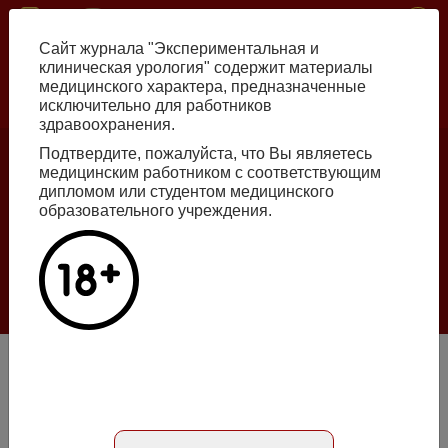
Перейти
ISSN print 2222-8543 ISSN online 2712-8571 10.29188/2222-8543
к
Сайт журнала "Экспериментальная и
основному
клиническая урология" содержит материалы
содержанию
медицинского характера, предназначенные
исключительно для работников
Russian
English
здравоохранения.
Подтвердите, пожалуйста, что Вы являетесь
медицинским работником с соответствующим
Номер №2, 2026
дипломом или студентом медицинского
образовательного учреждения.
Галлюцинации больших языковых моделей
в клинической урологии
Подробнее
Возможности фитотерапии при метафилактике кальций-
оксалатного уролитиаза
Статья на русском