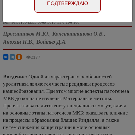
ПОДТВЕРЖДАЮ
Статья на английском
DOI: 10.29188/2222-8543-2019-11-3-104-108
Просянников М.Ю., Константинова О.В.,
Анохин Н.В., Войтко Д.А.
2177
Введение:
Одной из характерных особенностей
уролитиаза являются частые рецидивы процессов
камнеобразования. При этом многие аспекты патогенеза
МКБ до конца не изучены. Материалы и методы:
Препятствовать литогенезу специалисты могут, влияя
на основные этапы патогенеза МКБ: оказывать влияние
на процессы образования бляшек Рэндалла, а также
путем снижения концентрации в моче основных
камнеобразующих веществ – кальция, оксалатов,