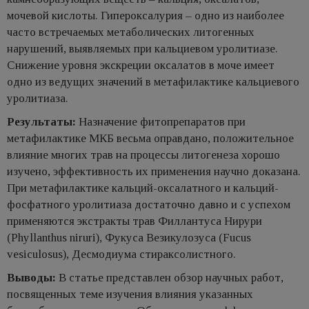
мочевой кислоты. Гипероксалурия – одно из наиболее
часто встречаемых метаболических литогенных
нарушений, выявляемых при кальциевом уролитиазе.
Снижение уровня экскреции оксалатов в моче имеет
одно из ведущих значений в метафилактике кальциевого
уролитиаза.
Результаты:
Назначение фитопрепаратов при
метафилактике МКБ весьма оправдано, положительное
влияние многих трав на процессы литогенеза хорошо
изучено, эффективность их применения научно доказана.
При метафилактике кальций-оксалатного и кальций-
фосфатного уролитиаза достаточно давно и с успехом
применяются экстракты трав Филлантуса Нирури
(Phyllanthus niruri), Фукуса Везикулозуса (Fucus
vesiculosus), Десмодиума стираксолистного.
Выводы:
В статье представлен обзор научных работ,
посвященных теме изучения влияния указанных