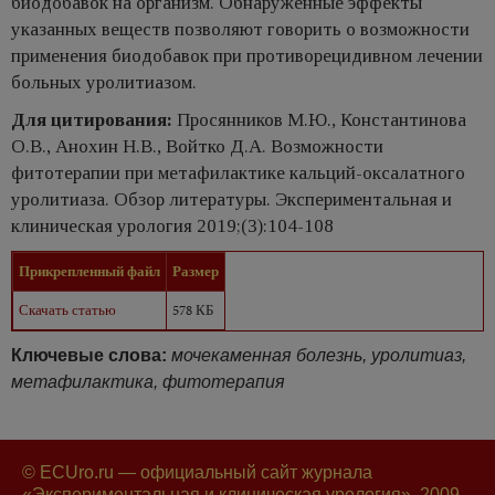
биодобавок на организм. Обнаруженные эффекты
указанных веществ позволяют говорить о возможности
применения биодобавок при противорецидивном лечении
больных уролитиазом.
Для цитирования:
Просянников М.Ю., Константинова
О.В., Анохин Н.В., Войтко Д.А. Возможности
фитотерапии при метафилактике кальций-оксалатного
уролитиаза. Обзор литературы. Экспериментальная и
клиническая урология 2019;(3):104-108
Прикрепленный файл
Размер
Скачать статью
578 КБ
Ключевые слова:
мочекаменная болезнь, уролитиаз,
метафилактика, фитотерапия
© ECUro.ru — официальный сайт журнала
«Экспериментальная и клиническая урология», 2009-