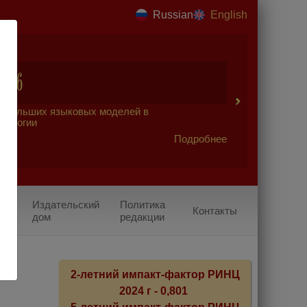
Russian
English
2026
 больших языковых моделей в
урологии
Подробнее
Издательский
Политика
Контакты
дом
редакции
2-летний импакт-фактор РИНЦ
2024 г - 0,801