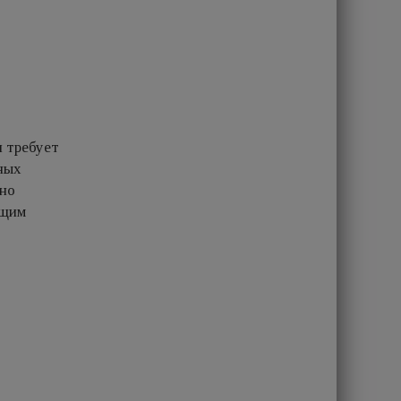
и требует
ных
ено
ящим