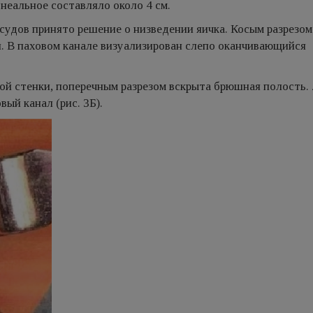
еальное составляло около 4 см.
удов принято решение о низведении яичка. Косым разрезом
. В паховом канале визуализирован слепо оканчивающийся
й стенки, поперечным разрезом вскрыта брюшная полость.
ый канал (рис. 3Б).