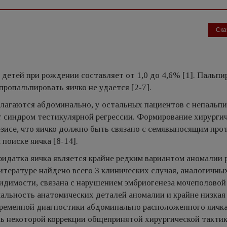
Ска
детей при рождении составляет от 1,0 до 4,6% [1]. Пальп
ропальпировать яичко не удается [2-7].
олагаются абдоминально, у остальных пациентов с непальп
 синдром тестикулярной регрессии. Формирование хирурги
езисе, что яичко должно быть связано с семявыносящим про
поиске яичка [8-14].
идатка яичка является крайне редким вариантом аномалии 
литературе найдено всего 3 клинических случая, аналогичн
видимости, связана с нарушением эмбриогенеза мочеполово
кальность анатомических деталей аномалии и крайне низкая
временной диагностики абдоминально расположенного яичка
ть некоторой коррекции общепринятой хирургической тактик