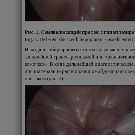
Рис. 1. Семявыносящий проток с гипоплазир
Fig. 1. Deferent duct with hypoplastic vessels enteri
Исходя из общепринятых подходов выявленная к
дальнейшей трансскротальной или трансингвина
комочков». В ходе дальнейшей диагностической 
ипсилатерально расположенное абдоминальное я
протоком (рис. 2).