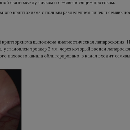
вной связи между яичком и семявыносящим протоком.
ного криптохизма с полным разделением яичек и семявыно
й крипторхизма выполнена диагностическая лапароскопия. 
 установлен троакар 3 мм, через который введен лапароско
вого пахового канала облитерировано, в канал входит семя