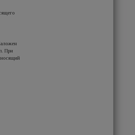
сящего
Наложен
п. При
выносящий