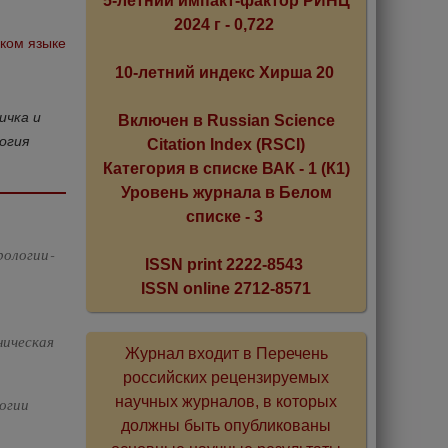
5-летний импакт-фактор РИНЦ
2024 г - 0,722
ском языке
10-летний индекс Хирша 20
ичка и
Включен в Russian Science
огия
Citation Index (RSCI)
Категория в списке ВАК - 1 (К1)
Уровень журнала в Белом
списке - 3
рологии-
ISSN print 2222-8543
ISSN online 2712-8571
ническая
Журнал входит в Перечень
российских рецензируемых
научных журналов, в которых
логии
должны быть опубликованы