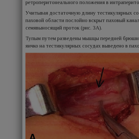
ретроперитонеального положения в интраперитон
Учитывая достаточную длину тестикулярных сос
паховой области послойно вскрыт паховый канал
семявыносящий проток (рис. 3А).
Тупым путем разведены мышцы передней брюшно
яичко на тестикулярных сосудах выведено в пахов