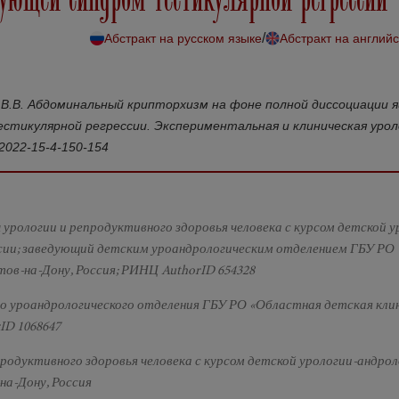
/
Абстракт на русском языке
Абстракт на англий
а В.В. Абдоминальный крипторхизм на фоне полной диссоциации я
тикулярной регрессии. Экспериментальная и клиническая урол
-2022-15-4-150-154
ы урологии и репродуктивного здоровья человека с курсом детской у
ии; заведующий детским уроандрологическим отделением ГБУ РО
тов-на-Дону, Россия; РИНЦ AuthorID 654328
го уроандрологического отделения ГБУ РО «Областная детская кли
ID 1068647
родуктивного здоровья человека с курсом детской урологии-андро
а-Дону, Россия