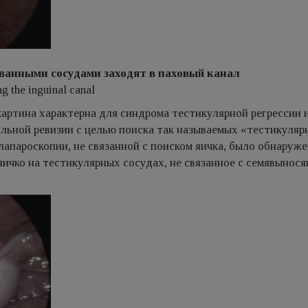
ованными сосудами заходят в паховый канал
ng the inguinal canal
артина характерна для синдрома тестикулярной регрессии 
льной ревизии с целью поиска так называемых «тестикуляр
лапароскопии, не связанной с поиском яичка, было обнаруж
ичко на тестикулярных сосудах, не связанное с семявынос