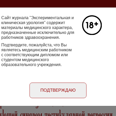
ine 2712-8571 10.29188/2222-8543
Сайт журнала "Экспериментальная и
клиническая урология" содержит
материалы медицинского характера,
Номер №2, 
предназначенные исключительно для
работников здравоохранения.
кин - основатель НИИ
Галлюцинации
е исследования в НИИ
Подтвердите, пожалуйста, что Вы
клинической 
огии
являетесь медицинским работником
Подробнее
с соответствующим дипломом или
студентом медицинского
образовательного учреждения.
rimental'naya i klinicheskaya urologiya
Порядок
Информация
Информация для
рецензирования
для авторов
рекламодателей
статей
ПОДТВЕРЖДАЮ
фоне полной диссоциации яичка и
ующей синдром тестикулярной регрессии