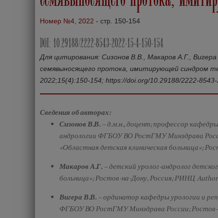
Номер №4, 2022
- стр. 150-154
DOI: 10.29188/2222-8543-2022-15-4-150-154
Для цитирования: Сизонов В.В., Макаров А.Г., Вигер
семявыносящего протока, имитирующей синдром тес
2022;15(4):150-154; https://doi.org/10.29188/2222-8543
Сведения об авторах:
Сизонов В.В.
– д.м.н., доцент; профессор кафедр
андрологии ФГБОУ ВО РостГМУ Минздрава Росс
«Областная детская клиническая больница»; Рос
Макаров А.Г.
– детский уролог-андролог детско
больница»; Ростов-на-Дону, Россия; РИНЦ Author
Вигера В.В.
– ординатор кафедры урологии и реп
ФГБОУ ВО РостГМУ Минздрава России; Ростов-н