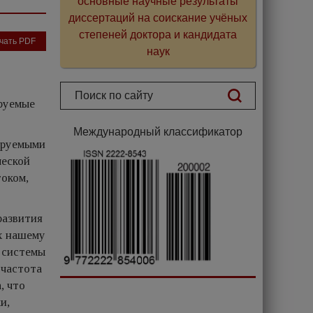
основные научные результаты
диссертаций на соискание учёных
степеней доктора и кандидата
чать PDF
наук
ируемые
Международный классификатор
ируемыми
ческой
током,
развития
ых нашему
й системы
 частота
, что
и,