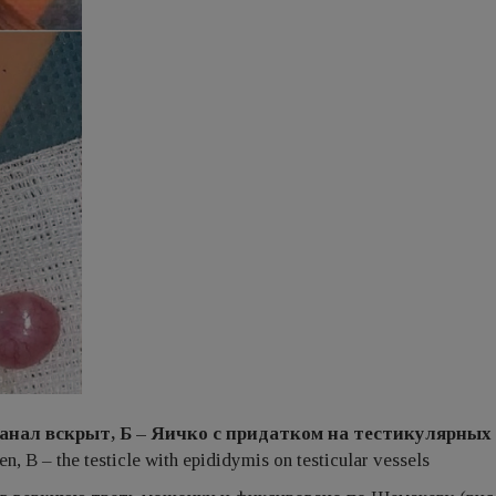
канал вскрыт, Б – Яичко с придатком на тестикулярных
pen, B – the testicle with epididymis on testicular vessels