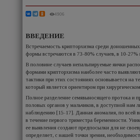
4906
ВВЕДЕНИЕ
Встречаемость крипторхизма среди доношенных 
формы встречаются в 73-80% случаев, в 10-27% п
В половине случаев непальпируемые яички расп
формами крипторхизма наиболее часто выявляют
тактики при этих состояниях основывается на т
который является ориентиром при хирургическом 
Полное разделение семявыносящего протока и пр
половых органов у мальчиков, в доступной нам 
наблюдению [15-17]. Данная аномалия, по всей 
в течение первого триместра беременности. Уни
ее выявления создают предпосылки для не свое
определяет, с нашей точки зрения, необходимос