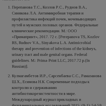
Перепанова Т.С., Козлов Р.С., Руднов В.А.,
Синякова Л.А. Антимикробная терапия и
профилактика инфекций почек, мочевыводящих
путей и мужских половых органов. Федеральные
клинические рекомендации. М.: ООО
«Примапринт», 2017. 72 с. [Perepanova TS, Kozlov
RS, Rudnov V.A., Sinyakova L.A. Antimicrobial
therapy and prevention of infections of the kidneys,
urinary tract and male genital organs. Federal
guidelines. M.: Prima-Print LLC, 2017.72 p.(In
Russian)].
Кулмагамбетов И.Р., Сарсенбаева С.С., Рамазанова
Ш.Х., Есимова Н.К. Современные подходы к
контролю и сдерживанию
антибиотикорезистентности в мире.
Международный журнал прикладных и
фундаментальных исследований 2015; (9-1): 54-59.