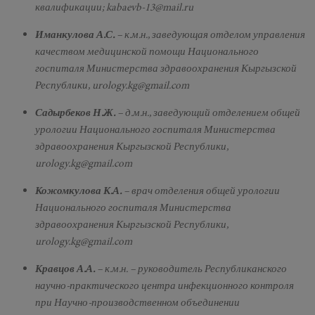
квалификации; kabaevb-13@mail.ru
Иманкулова А.С.
– к.м.н., заведующая отделом управления
качеством медицинской помощи Национального
госпиталя Министерства здравоохранения Кыргызской
Республики, urology.kg@gmail.com
Садырбеков Н.Ж.
– д.м.н., заведующий отделением общей
урологии Национального госпиталя Министерства
здравоохранения Кыргызской Республики,
urology.kg@gmail.com
Кожомкулова К.А.
– врач отделения общей урологии
Национального госпиталя Министерства
здравоохранения Кыргызской Республики,
urology.kg@gmail.com
Кравцов А.А.
– к.м.н. – руководитель Республиканского
научно-практического центра инфекционного контроля
при Научно-производственном объединении