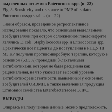
выделенных штаммов Enterococcusspp. (n=22)
Fig. 5. Sensitivity and risistance to PMP of isolated
Enterococcusspp strains. (n = 22)
Таким образом, проведенное ретроспективное
исследование показало, что основными выделяемыми
возбудителями при остром осложненном пиелонефрите
являлись E. сoli, Staphylococcus spp. и Enterococcus spp.
Практически все пациенты до поступления в РНЦУ НГ
МЗ КР получали противомикробную терапию, которую в
основном (53,3%) проводили β-лактамными
антибиотиками, которая не была расценена как
рациональная, на что указывает высокий уровень
антибиотикорезистентности, выявленный у основных
возбудителей ОИВМП, а также выявленная продукция
штаммами семейства Еnterobacteriaceae БЛРС.
ВЫВОДЫ
Опираясь на полученные данные, можно предположить,