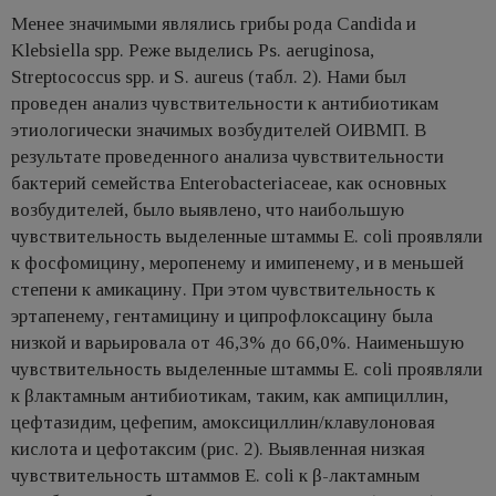
Менее значимыми являлись грибы рода Candida и
Klebsiella spp. Реже выделись Ps. aeruginosa,
Streptococcus spp. и S. aureus (табл. 2). Нами был
проведен анализ чувствительности к антибиотикам
этиологически значимых возбудителей ОИВМП. В
результате проведенного анализа чувствительности
бактерий семейства Еnterobacteriaceae, как основных
возбудителей, было выявлено, что наибольшую
чувствительность выделенные штаммы E. coli проявляли
к фосфомицину, меропенему и имипенему, и в меньшей
степени к амикацину. При этом чувствительность к
эртапенему, гентамицину и ципрофлоксацину была
низкой и варьировала от 46,3% до 66,0%. Наименьшую
чувствительность выделенные штаммы E. coli проявляли
к βлактамным антибиотикам, таким, как ампициллин,
цефтазидим, цефепим, амоксициллин/клавулоновая
кислота и цефотаксим (рис. 2). Выявленная низкая
чувствительность штаммов E. coli к β-лактамным