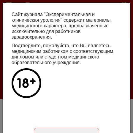
Перейти
ISSN print 2222-8543 ISSN online 2712-8571 10.29188/2222-8543
к
Сайт журнала "Экспериментальная и
основному
клиническая урология" содержит материалы
содержанию
медицинского характера, предназначенные
исключительно для работников
Russian
English
здравоохранения.
Подтвердите, пожалуйста, что Вы являетесь
медицинским работником с соответствующим
Номер №2, 2026
дипломом или студентом медицинского
образовательного учреждения.
Галлюцинации больших языковых моделей
в клинической урологии
Подробнее
Антимикробная резистентность возбудителей
осложненной инфекции верхних мочевых путей.
Результаты ретроспективного исследования в