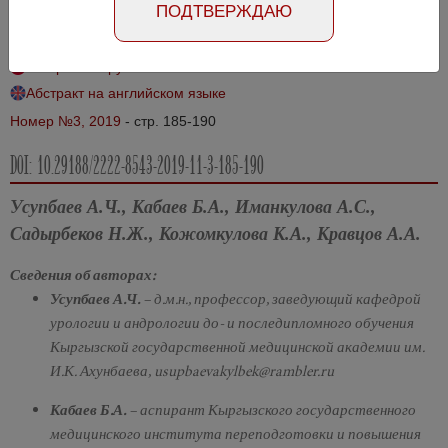
ПОДТВЕРЖДАЮ
Национальном госпитале Кыргызской Республики
Абстракт на русском языке
Абстракт на английском языке
Номер №3, 2019
- стр. 185-190
DOI: 10.29188/2222-8543-2019-11-3-185-190
Усупбаев А.Ч., Кабаев Б.А., Иманкулова А.С.,
Садырбеков Н.Ж., Кожомкулова К.А., Кравцов А.А.
Сведения об авторах:
Усупбаев А.Ч.
– д.м.н., профессор, заведующий кафедрой
урологии и андрологии до- и последипломного обучения
Кыргызской государственной медицинской академии им.
И.К. Ахунбаева, usupbaevakylbek@rambler.ru
Кабаев Б.А.
– аспирант Кыргызского государственного
медицинского института переподготовки и повышения