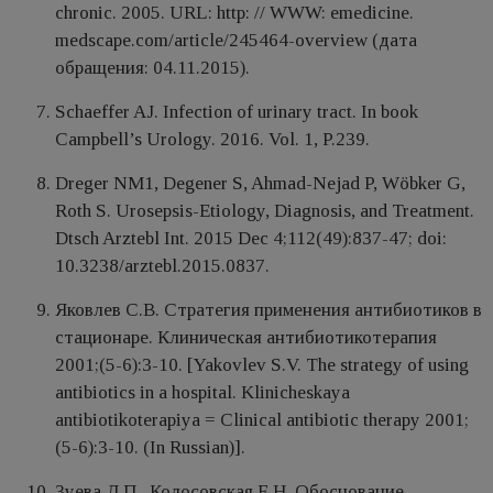
chronic. 2005. URL: http: // WWW: emedicine.
medscape.com/article/245464-overview (дата
обращения: 04.11.2015).
Schaeffer AJ. Infection of urinary tract. In book
Campbell’s Urology. 2016. Vol. 1, P.239.
Dreger NM1, Degener S, Ahmad-Nejad P, Wöbker G,
Roth S. Urosepsis-Etiology, Diagnosis, and Treatment.
Dtsch Arztebl Int. 2015 Dec 4;112(49):837-47; doi:
10.3238/arztebl.2015.0837.
Яковлев С.В. Стратегия применения антибиотиков в
стационаре. Клиническая антибиотикотерапия
2001;(5-6):3-10. [Yakovlev S.V. The strategy of using
antibiotics in a hospital. Klinicheskaya
antibiotikoterapiya = Clinical antibiotic therapy 2001;
(5-6):3-10. (In Russian)].
Зуева Л.П., Колосовская Е.Н. Обоснование