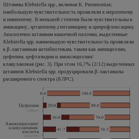
Штаммы Klebsiella spp., включая K. Pneumoniae,
наибольшую чувствительность проявляли к меропенему
и имипенему. В меньшей степени были чувствительны к
амикацину, эртапенему,гентамицину и ципрофлоксацину.
Аналогично штаммам кишечной палочки, выделенные
Klebsiella spp. наименьшую чувствительность проявляли
к β-лактамным антибиотикам, таким как ампициллин,
цефепим, цефтазидим и амоксициллин/
клавулановая (рис. 3). При этом 16,7% (2/12) выделенных
штаммов Klebsiella spp. продуцировали β-лактамазы
расширенного спектра (БЛРС).