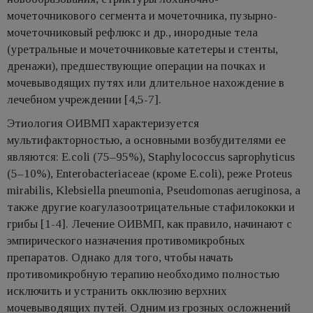
мочеточникового сегмента и мочеточника, пузырно-
мочеточниковый рефлюкс и др., инородные тела
(уретральные и мочеточниковые катетеры и стенты,
дренажи), предшествующие операции на почках и
мочевыводящих путях или длительное нахождение в
лечебном учреждении [4,5-7].
Этиология ОИВМП характеризуется
мультифакторностью, а основными возбудителями ее
являются: E.coli (75–95%), Staphylococcus saprophyticus
(5–10%), Enterobacteriaceae (кроме E.coli), реже Proteus
mirabilis, Klebsiella pneumonia, Pseudomonas aeruginosa, а
также другие коагулазоотрицательные стафилококки и
грибы [1-4]. Лечение ОИВМП, как правило, начинают с
эмпирического назначения противомикробных
препаратов. Однако для того, чтобы начать
противомикробную терапию необходимо полностью
исключить и устранить окклюзию верхних
мочевыводящих путей. Одним из грозных осложнений