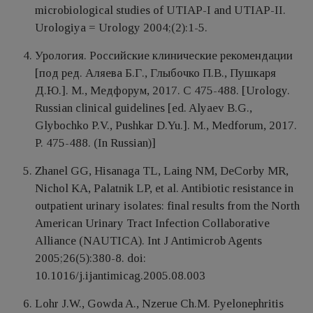
microbiological studies of UTIAP-I and UTIAP-II.
Urologiya = Urology 2004;(2):1-5.
Урология. Российские клинические рекомендации
[под ред. Аляева Б.Г., Глыбочко П.В., Пушкаря
Д.Ю.]. М., Медфорум, 2017. С 475-488. [Urology.
Russian clinical guidelines [ed. Alyaev B.G.,
Glybochko P.V., Pushkar D.Yu.]. M., Medforum, 2017.
P. 475-488. (In Russian)]
Zhanel GG, Hisanaga TL, Laing NM, DeCorby MR,
Nichol KA, Palatnik LP, et al. Antibiotic resistance in
outpatient urinary isolates: final results from the North
American Urinary Tract Infection Collaborative
Alliance (NAUTICA). Int J Antimicrob Agents
2005;26(5):380-8. doi:
10.1016/j.ijantimicag.2005.08.003
Lohr J.W., Gowda A., Nzerue Ch.M. Pyelonephritis