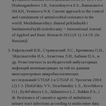
[Kulmagambetov I.R., Sarsenbayeva S.S., Ramazanova
SH.KH., Yesimova N.K. Сurrent approach to the control
and containment of antimicrobial resistance in the
world. Mezhdunarodnyy zhurnal prikladnykh i
fundamental'nykh issledovaniy = International Journal
of Applied and Basic Research 2015;(9-1): 54-59. (In
Russian)].
Рафальский В.В., Страчунский Л.С., Кречикова О.И.,
Эйдельштейн И.А., Ахметова Л.И., Бабкин П.А., и
др. Резистентность возбудителей амбулаторных
инфекций мочевыводящих путей по данным
многоцентровых микробиологических
исследований UTIAP-I и UTIAP-II. Урология 2004;
(2):1-5. [Rafal'skiy V.V., Strachunskiy L.S., Krechikova
O.I., Eydel'shteyn I.A., Akhmetova L.I., Babkin P.A., i
dr. Resistance of causative agents of ambulatory
urinary tract infections according to multicenter data