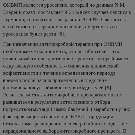
ОИВМП является уросепсис, который по данным N.M.
Dreger и соавт. составляет 9-31% всех случаев сепсиса в
Германии, со смертностью, равной 20-40%. Считается,
что в связи со старением населения, смертность от
уросепсиса будет расти [8].
При назначении антимикробной терапии при ОИВМП
необходимо четко понимать, что антибиотики – это
уникальный тип лекарственных средств, который имеет
одну важную особенность – снижения клинической
эффективности в течение определенного периода
времени после начала применения, вследствие
формирования устойчивости у возбудителей [9].
Резистентность к антимикробным препаратам может
развиваться в результате естественного отбора
посредством мутаций самих бактерий и выработки у них
факторов защиты (продукция БЛРС – продукция
беталактамаз расширенного спектра) и/или вследствие
нерационального выбора антимикробного препарата. В