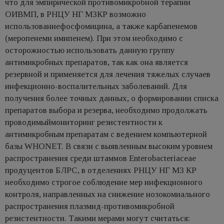
что для эмпирической противомикробной терапии
ОИВМП, в РНЦУ НГ МЗКР возможно
использованиефосфомицина, а также карбапенемов
(меропенеми имипенем). При этом необходимо с
осторожностью использовать данную группу
антимикробных препаратов, так как она является
резервной и применяется для лечения тяжелых случаев
инфекционно-воспалительных заболеваний. Для
получения более точных данных, о формировании списка
препаратов выбора и резерва, необходимо продолжать
проводимыймониторинг резистентности к
антимикробным препаратам с ведением компьютерной
базы WHONET. В связи с выявленным высоким уровнем
распространения среди штаммов Еnterobacteriaceae
продуцентов БЛРС, в отделениях РНЦУ НГ МЗ КР
необходимо строгое соблюдение мер инфекционного
контроля, направленных на снижение нозокомиального
распространения плазмид-противомикробной
резистентности. Такими мерами могут считаться: