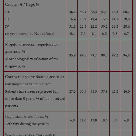
Стадия, % / Stage, %
I-II
46,4
56,4
58,4
54,3
46,4
60,7
III
16,4
18,9
19,4
15,6
14,1
18,0
IV
31,8
22,8
22,2
30,2
36,2
20,6
не установлена / Not defined
5,4
7,2
1,1
0,0
0,3
0,7
Морфологическая верификация
диагноза, %
95,9
99,5
99,7
99,5
99,2
96,6
Morphological verification of the
diagnosis, %
Состоят на учете более 5 лет, % от
наблюдавшихся пациентов
Patients have been registered for
27,5
33,5
35,5
37,9
42,2
46,0
more than 5 years, % of the observed
patients
Годичная летальность, %
6,8
11,0
13,8
10,6
8,3
6,8
Lethality during the year, %
Число пациентов, умерших в