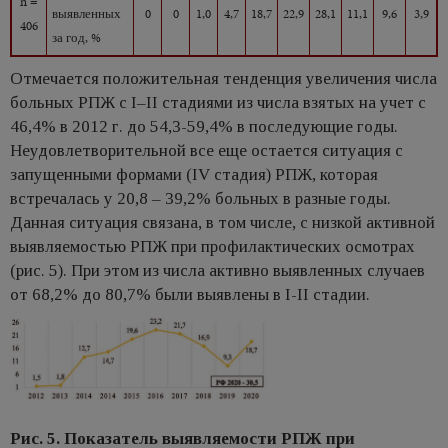
n =
выявленных
0
0
1,0
4,7
18,7
22,9
28,1
11,1
9,6
3,9
406
за год, %
Отмечается положительная тенденция увеличения числа
больных РПЖ с I–II стадиями из числа взятых на учет с
46,4% в 2012 г. до 54,3-59,4% в последующие годы.
Неудовлетворительной все еще остается ситуация с
запущенными формами (IV стадия) РПЖ, которая
встречалась у 20,8 – 39,2% больных в разные годы.
Данная ситуация связана, в том числе, с низкой активной
выявляемостью РПЖ при профилактических осмотрах
(рис. 5). При этом из числа активно выявленных случаев
от 68,2% до 80,7% были выявлены в I-II стадии.
Рис. 5. Показатель выявляемости РПЖ при