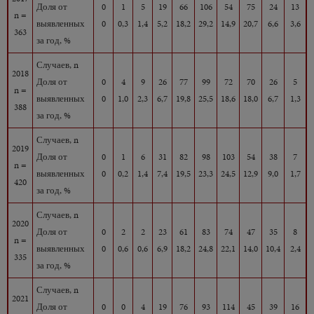
Доля от
0
1
5
19
66
106
54
75
24
13
n =
выявленных
0
0,3
1,4
5,2
18,2
29,2
14,9
20,7
6,6
3,6
363
за год, %
Случаев, n
2018
Доля от
0
4
9
26
77
99
72
70
26
5
n =
выявленных
0
1,0
2,3
6,7
19,8
25,5
18,6
18,0
6,7
1,3
388
за год, %
Случаев, n
2019
Доля от
0
1
6
31
82
98
103
54
38
7
n =
выявленных
0
0,2
1,4
7,4
19,5
23,3
24,5
12,9
9,0
1,7
420
за год, %
Случаев, n
2020
Доля от
0
2
2
23
61
83
74
47
35
8
n =
выявленных
0
0,6
0,6
6,9
18,2
24,8
22,1
14,0
10,4
2,4
335
за год, %
Случаев, n
2021
Доля от
0
0
4
19
76
93
114
45
39
16