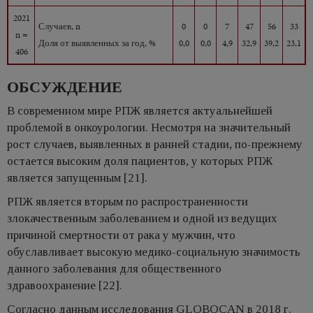
2021
Случаев, n
0
0
7
47
56
33
n =
Доля от выявленных за год, %
0,0
0,0
4,9
32,9
39,2
23,1
406
ОБСУЖДЕНИЕ
В современном мире РПЖ является актуальнейшей
проблемой в онкоурологии. Несмотря на значительный
рост случаев, выявленных в ранней стадии, по-прежнему
остается высоким доля пациентов, у которых РПЖ
является запущенным [21].
РПЖ является вторым по распространенности
злокачественным заболеванием и одной из ведущих
причиной смертности от рака у мужчин, что
обуславливает высокую медико-социальную значимость
данного заболевания для общественного
здравоохранение [22].
Согласно данным исследования GLOBOCAN в 2018 г.