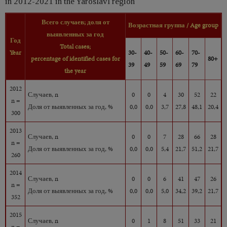
in 2012-2021 in the Yaroslavl region
Всего случаев; доля от
Возрастная группа /
Age group
выявленных за год
Год
Total cases;
Year
30-
40-
50-
60-
70-
percentage of identified cases for
80+
39
49
59
69
79
the year
2012
Случаев, n
0
0
4
30
52
22
n =
Доля от выявленных за год, %
0,0
0,0
3,7
27,8
48,1
20,4
300
2013
Случаев, n
0
0
7
28
66
28
n =
Доля от выявленных за год, %
0,0
0,0
5,4
21,7
51,2
21,7
260
2014
Случаев, n
0
0
6
41
47
26
n =
Доля от выявленных за год, %
0,0
0,0
5,0
34,2
39,2
21,7
352
2015
Случаев, n
0
1
8
51
33
21
n =