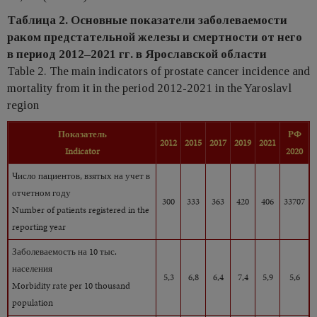
Таблица 2. Основные показатели заболеваемости
раком предстательной железы и смертности от него
в период 2012–2021 гг. в Ярославской области
Table 2. The main indicators of prostate cancer incidence and
mortality from it in the period 2012-2021 in the Yaroslavl
region
Показатель
РФ
2012
2015
2017
2019
2021
Indicator
2020
Число пациентов, взятых на учет в
отчетном году
300
333
363
420
406
33707
Number of patients registered in the
reporting year
Заболеваемость на 10 тыс.
населения
5,3
6,8
6,4
7,4
5,9
5,6
Morbidity rate per 10 thousand
population