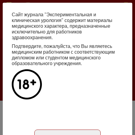
Перейти
ISSN print 2222-8543 ISSN online 2712-8571 10.29188/2222-8543
к
Сайт журнала "Экспериментальная и
основному
клиническая урология" содержит материалы
содержанию
медицинского характера, предназначенные
исключительно для работников
Russian
English
здравоохранения.
Подтвердите, пожалуйста, что Вы являетесь
медицинским работником с соответствующим
Номер №2, 2026
дипломом или студентом медицинского
образовательного учреждения.
Галлюцинации больших языковых моделей
в клинической урологии
Подробнее
Эпидемиология рака предстательной железы в
Ярославской области в 2012–2021 гг.
Абстракт на русском языке