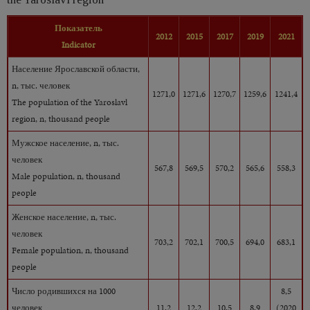
Показатель
2012
2015
2017
2019
2021
Indicator
Население Ярославской области,
n, тыс. человек
1271,0
1271,6
1270,7
1259,6
1241,4
The population of the Yaroslavl
region, n, thousand people
Мужское население, n, тыс.
человек
567,8
569,5
570,2
565,6
558,3
Male population, n, thousand
people
Женское население, n, тыс.
человек
703,2
702,1
700,5
694,0
683,1
Female population, n, thousand
people
Число родившихся на 1000
8,5
человек
11,2
12,2
10,5
8,9
(2020