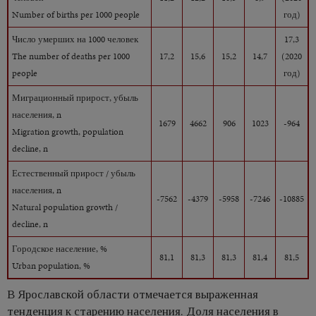
Number of births per 1000 people
год)
Число умерших на 1000 человек
17,3
The number of deaths per 1000
17,2
15,6
15,2
14,7
(2020
people
год)
Миграционный прирост, убыль
населения, n
1679
4662
906
1023
-964
Migration growth, population
decline, n
Естественный прирост / убыль
населения, n
-7562
-4379
-5958
-7246
-10885
Natural population growth /
decline, n
Городское население, %
81,1
81,3
81,3
81,4
81,5
Urban population, %
В Ярославской области отмечается выраженная
тенденция к старению населения. Доля населения в