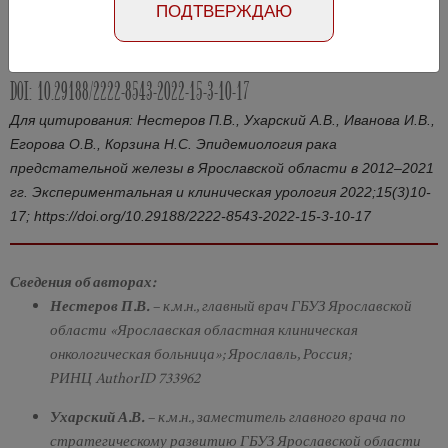
ПОДТВЕРЖДАЮ
Абстракт на английском языке
Номер №3, 2022
- стр. 10-17
DOI: 10.29188/2222-8543-2022-15-3-10-17
Для цитирования: Нестеров П.В., Ухарский А.В., Иванова И.В.,
Егорова О.В., Корзина Н.С. Эпидемиология рака
предстательной железы в Ярославской области в 2012–2021
гг. Экспериментальная и клиническая урология 2022;15(3)10-
17; https://doi.org/10.29188/2222-8543-2022-15-3-10-17
Сведения об авторах:
Нестеров П.В.
– к.м.н., главный врач ГБУЗ Ярославской
области «Ярославская областная клиническая
онкологическая больница»; Ярославль, Россия;
РИНЦ AuthorID 733962
Ухарский А.В.
– к.м.н., заместитель главного врача по
стратегическому развитию ГБУЗ Ярославской области