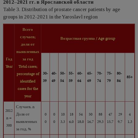
2012–2021 гг. в Ярославской области
Table 3. Distribution of prostate cancer patients by age
groups in 2012-2021 in the Yaroslavl region
Всего
случаев;
Возрастная группа /
Age group
доля от
выявленных
Год
за год
Year
Total cases;
30-
40-
50-
55-
60-
65-
70-
75-
80-
percentage of
85+
39
49
54
59
64
69
74
79
84
identified
cases for the
year
Случаев, n
2012
Доля от
0
0
10
18
54
50
88
47
29
4
n =
выявленных
0
0
3,3
6,0
18,0
16,7
29,3
15,7
9,7
1,3
300
за год, %