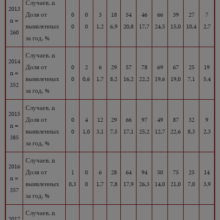
Случаев, n
2013
Доля от
0
0
3
18
54
46
66
39
27
7
n =
выявленных
0
0
1,2
6,9
20,8
17,7
24,5
15,0
10,4
2,7
260
за год, %
Случаев, n
2014
Доля от
0
2
6
29
57
78
69
67
25
19
n =
выявленных
0
0,6
1,7
8,2
16,2
22,2
19,6
19,0
7,1
5,4
352
за год, %
Случаев, n
2015
Доля от
0
4
12
29
66
97
49
87
32
9
n =
выявленных
0
1,0
3,1
7,5
17,1
25,2
12,7
22,6
8,3
2,3
385
за год, %
Случаев, n
2016
Доля от
1
0
6
28
64
94
50
75
25
14
n =
выявленных
0,3
0
1,7
7,8
17,9
26,3
14,0
21,0
7,0
3,9
357
за год, %
Случаев, n
2017