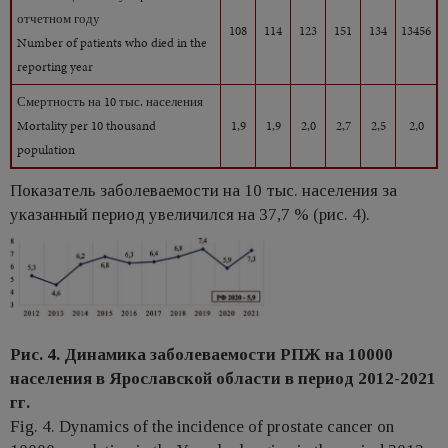
отчетном году
108
114
123
151
134
13456
Number of patients who died in the
reporting year
Смертность на 10 тыс. населения
Mortality per 10 thousand
1,9
1,9
2,0
2,7
2,5
2,0
population
Показатель заболеваемости на 10 тыс. населения за
указанный период увеличился на 37,7 % (рис. 4).
Рис. 4. Динамика заболеваемости РПЖ на 10000
населения в Ярославской области в период 2012-2021
гг.
Fig. 4. Dynamics of the incidence of prostate cancer on