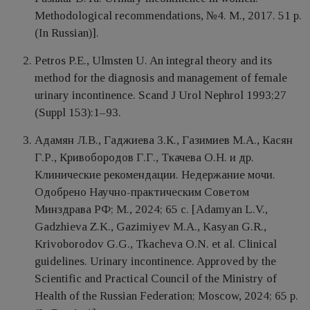
Methodological recommendations, №4. M., 2017. 51 p.
(In Russian)].
Petros P.E., Ulmsten U. An integral theory and its
method for the diagnosis and management of female
urinary incontinence. Scand J Urol Nephrol 1993;27
(Suppl 153):1–93.
Адамян Л.В., Гаджиева З.К., Газимиев М.А., Касян
Г.Р., Кривобородов Г.Г., Ткачева О.Н. и др.
Клинические рекомендации. Недержание мочи.
Одобрено Научно-практическим Советом
Минздрава РФ; М., 2024; 65 с. [Adamyan L.V.,
Gadzhieva Z.K., Gazimiyev M.A., Kasyan G.R.,
Krivoborodov G.G., Tkacheva O.N. et al. Clinical
guidelines. Urinary incontinence. Approved by the
Scientific and Practical Council of the Ministry of
Health of the Russian Federation; Moscow, 2024; 65 p.