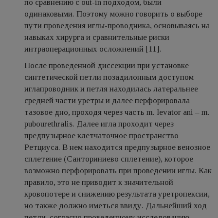
по сравнению с out-in подходом, были
одинаковыми. Поэтому можно говорить о выборе
пути проведения иглы-проводника, основываясь на
навыках хирурга и сравнительные риски
интраоперационных осложнений [11].
После проведенной диссекции при установке
синтетической петли позадилонным доступом
иглапроводник и петля находилась латеральнее
средней части уретры и далее перфорировала
тазовое дно, проходя через часть m. levator ani – m.
pubourethralis. Далее игла проходит через
предпузырное клетчаточное пространство
Ретциуса. В нем находится предпузырное венозное
сплетение (Санториниево сплетение), которое
возможно перфорировать при проведении иглы. Как
правило, это не приводит к значительной
кровопотере и снижению результата уретропексии,
но также должно иметься ввиду. Дальнейший ход
петли, согласно проведенному исследованию,