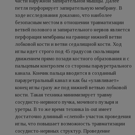
части наружной запирательной мышцы. Далее
петля перфорирует запирательную мембрану. В
ходе исследования доказано, что наиболее
безопасным местом в отношении травматизации
ветвей полового и запирательного нервов является
перфорация мембраны на границе нижней ветви
лобковой кости и ветви седалищной кости. Ход
иглы идет строго под 45 градусов скользящим
движением прямо позади костного образования и с
пальцевым контролем со стороны парауретрального
канала. Кончик пальца вводится в созданный
парауретральный канал и как бы «улавливает»
конец иглы сразу же под нижней ветвью лобковой
кости. Такая техника минимизирует травму
сосудисто-нервного пучка, мочевого пузыря и
уретры. В то же время техника in-out имеет
достаточно длинный «слепой» участок проведения
иглы, что повышает возможность травматизации
сосудисто-нервных структур. Проведение