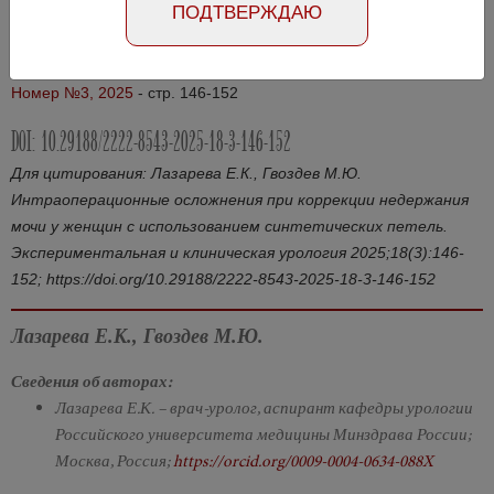
ПОДТВЕРЖДАЮ
Абстракт на русском языке
Абстракт на английском языке
Номер №3, 2025
- стр. 146-152
DOI: 10.29188/2222-8543-2025-18-3-146-152
Для цитирования: Лазарева Е.К., Гвоздев М.Ю.
Интраоперационные осложнения при коррекции недержания
мочи у женщин с использованием синтетических петель.
Экспериментальная и клиническая урология 2025;18(3):146-
152; https://doi.org/10.29188/2222-8543-2025-18-3-146-152
Лазарева Е.К., Гвоздев М.Ю.
Сведения об авторах:
Лазарева Е.К. – врач-уролог, аспирант кафедры урологии
Российского университета медицины Минздрава России;
Москва, Россия;
https://orcid.org/0009-0004-0634-088X