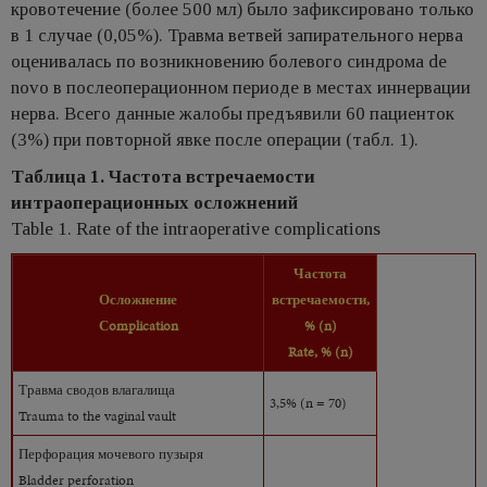
кровотечение (более 500 мл) было зафиксировано только
в 1 случае (0,05%). Травма ветвей запирательного нерва
оценивалась по возникновению болевого синдрома de
novo в послеоперационном периоде в местах иннервации
нерва. Всего данные жалобы предъявили 60 пациенток
(3%) при повторной явке после операции (табл. 1).
Таблица 1. Частота встречаемости
интраоперационных осложнений
Table 1. Rate of the intraoperative complications
Частота
Осложнение
встречаемости,
Сomplication
% (n)
Rate, % (n)
Травма сводов влагалища
3,5% (n = 70)
Trauma to the vaginal vault
Перфорация мочевого пузыря
Bladder perforation