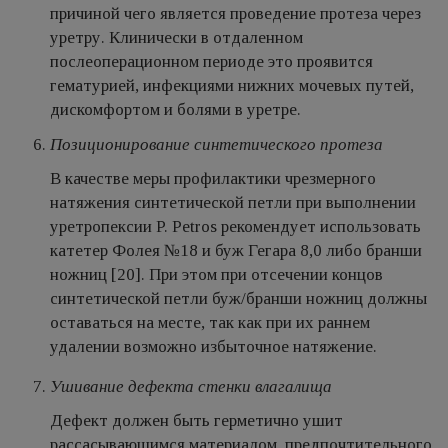
причиной чего является проведение протеза через
уретру. Клинически в отдаленном
послеоперационном периоде это проявится
гематурией, инфекциями нижних мочевых путей,
дискомфортом и болями в уретре.
Позиционирование синтетического протеза
В качестве меры профилактики чрезмерного
натяжения синтетической петли при выполнении
уретропексии P. Petros рекомендует использовать
катетер Фолея №18 и буж Гегара 8,0 либо бранши
ножниц [20]. При этом при отсечении концов
синтетической петли буж/бранши ножниц должны
оставаться на месте, так как при их раннем
удалении возможно избыточное натяжение.
Ушивание дефекта стенки влагалища
Дефект должен быть герметично ушит
рассасывающимся материалом, предпочтительного