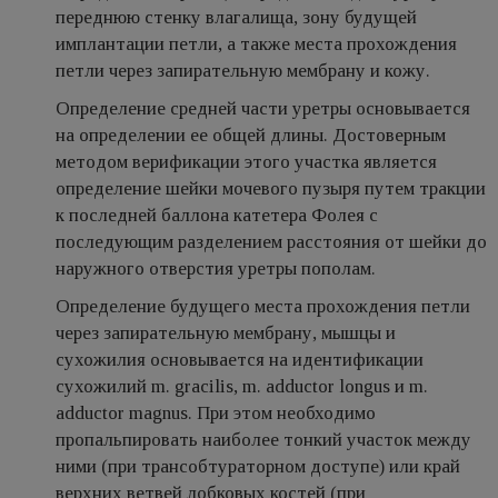
переднюю стенку влагалища, зону будущей
имплантации петли, а также места прохождения
петли через запирательную мембрану и кожу.
Определение средней части уретры основывается
на определении ее общей длины. Достоверным
методом верификации этого участка является
определение шейки мочевого пузыря путем тракции
к последней баллона катетера Фолея с
последующим разделением расстояния от шейки до
наружного отверстия уретры пополам.
Определение будущего места прохождения петли
через запирательную мембрану, мышцы и
сухожилия основывается на идентификации
сухожилий m. gracilis, m. adductor longus и m.
adductor magnus. При этом необходимо
пропальпировать наиболее тонкий участок между
ними (при трансобтураторном доступе) или край
верхних ветвей лобковых костей (при