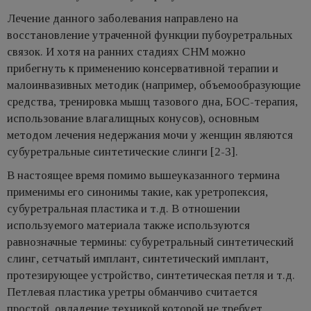
Лечение данного заболевания направлено на
восстановление утраченной функции пубоуретральных
связок. И хотя на ранних стадиях СНМ можно
прибегнуть к применению консервативной терапии и
малоинвазивных методик (например, объемообразующие
средства, тренировка мышц тазового дна, БОС-терапия,
использование влагалищных конусов), основным
методом лечения недержания мочи у женщин являются
субуретральные синтетические слинги [2-3].
В настоящее время помимо вышеуказанного термина
применимы его синонимы такие, как уретропексия,
субуретральная пластика и т.д. В отношении
используемого материала также используются
равнозначные термины: субуретральный синтетический
слинг, сетчатый имплант, синтетический имплант,
протезирующее устройство, синтетическая петля и т.д.
Петлевая пластика уретры обманчиво считается
простой, овладение техникой которой не требует