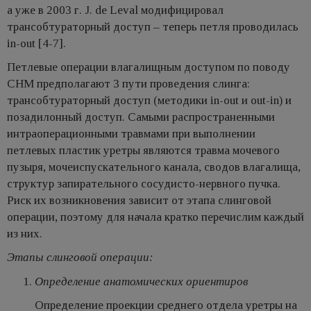
а уже в 2003 г. J. de Leval модифицировал
трансобтураторный доступ – теперь петля проводилась
in-out [4-7].
Петлевые операции влагалищным доступом по поводу
СНМ предполагают 3 пути проведения слинга:
трансобтураторный доступ (методики in-out и out-in) и
позадилонный доступ. Самыми распространенными
интраоперационными травмами при выполнении
петлевых пластик уретры являются травма мочевого
пузыря, мочеиспускательного канала, сводов влагалища,
структур запирательного сосудисто-нервного пучка.
Риск их возникновения зависит от этапа слинговой
операции, поэтому для начала кратко перечислим каждый
из них.
Этапы слинговой операции:
Определение анатомических ориентиров
Определение проекции среднего отдела уретры на