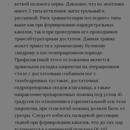
ветвей полового нерва. Доказано, что их анатомия
имеет 2 типа ветвления: магистральный и
рассыпной. Риск травматизации последнего типа
выше как при формировании парауретральных
каналов, так и при проведении игл-проводников
трансобтураторным доступом. Данная травма
может привести к хроническому болевому
синдрому в послеоперационном периоде.
Профилактикой этого осложнения является
правильная укладка пациентки на операционном
столе с достаточным сгибанием ног с
тазобедренных суставах, достаточная
гидропрепаровка сводов влагалища, а также
направление препаровочных ножниц под углом 45
градусов по отношению к горизонтальной оси тела
пациентки, при этом изгиб ножниц должен быть от
уретры. Следует избегать пальцевой диссекции
тканей при формировании каналов, что до сих пор
встречается в клинической практике [8-10].