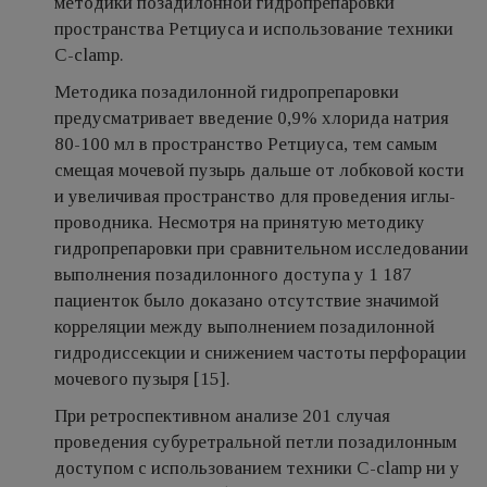
методики позадилонной гидропрепаровки
пространства Ретциуса и использование техники
С-clamp.
Методика позадилонной гидропрепаровки
предусматривает введение 0,9% хлорида натрия
80-100 мл в пространство Ретциуса, тем самым
смещая мочевой пузырь дальше от лобковой кости
и увеличивая пространство для проведения иглы-
проводника. Несмотря на принятую методику
гидропрепаровки при сравнительном исследовании
выполнения позадилонного доступа у 1 187
пациенток было доказано отсутствие значимой
корреляции между выполнением позадилонной
гидродиссекции и снижением частоты перфорации
мочевого пузыря [15].
При ретроспективном анализе 201 случая
проведения субуретральной петли позадилонным
доступом с использованием техники С-clamp ни у