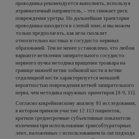
проводника рекомендуется выполнять, используя
атравматичный направитель, – это снижает риск
повреждения уретры. Но дальнейшая траектория
проводника находится в слепой зоне, и мы можем
только предполагать, как игла скользит
относительно костных и сосудисто-нервных
образований. Тем не менее установлено, что любом
варианте ветвления запирательного сосудисто-
нервного пучка методика вращения троакара на
границе нижней ветви лобковой кости и ветви
седалищной кости характеризуется меньшей
вероятностью повреждения ветвей запирательного
нерва, чем методика наружных ориентиров [8-9, 11].
Согласно кокрейновскому анализу 81 исследования,
в котором приняли участие 12 113 пациенток,
краткои среднесрочные субъективные показатели
излечения при использовании трансобтураторных
лент, наложенных с использованием in-out подхода