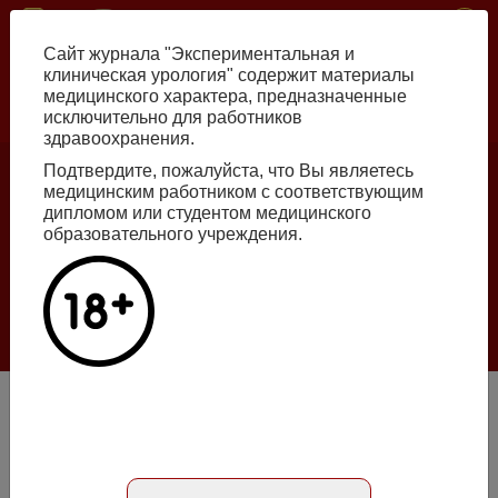
Перейти
ISSN print 2222-8543 ISSN online 2712-8571 10.29188/2222-8543
к
Сайт журнала "Экспериментальная и
основному
клиническая урология" содержит материалы
содержанию
медицинского характера, предназначенные
исключительно для работников
Russian
English
здравоохранения.
Подтвердите, пожалуйста, что Вы являетесь
медицинским работником с соответствующим
Номер №2, 2026
дипломом или студентом медицинского
образовательного учреждения.
Галлюцинации больших языковых моделей
в клинической урологии
Подробнее
Интраоперационные осложнения при коррекции
недержания мочи у женщин с использованием
синтетических петель