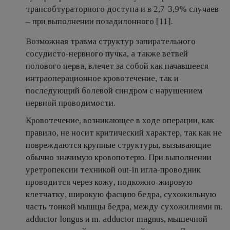
трансобтураторного доступа и в 2,7-3,9% случаев
– при выполнении позадилонного [11].
Возможная травма структур запирательного
сосудисто-нервного пучка, а также ветвей
полового нерва, влечет за собой как начавшееся
интраоперационное кровотечение, так и
последующий болевой синдром с нарушением
нервной проводимости.
Кровотечение, возникающее в ходе операции, как
правило, не носит критический характер, так как не
повреждаются крупные структуры, вызывающие
обычно значимую кровопотерю. При выполнении
уретропексии техникой out-in игла-проводник
проводится через кожу, подкожно-жировую
клетчатку, широкую фасцию бедра, сухожильную
часть тонкой мышцы бедра, между сухожилиями m.
adductor longus и m. adductor magnus, мышечной