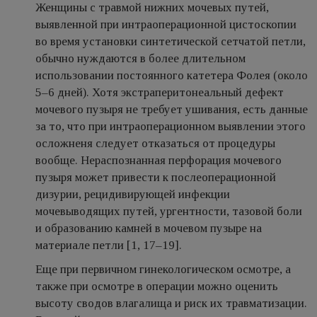
Женщины с травмой нижних мочевых путей,
выявленной при интраоперационной цистоскопии
во время установки синтетической сетчатой петли,
обычно нуждаются в более длительном
использовании постоянного катетера Фолея (около
5–6 дней). Хотя экстраперитонеальный дефект
мочевого пузыря не требует ушивания, есть данные
за то, что при интраоперационном выявлении этого
осложненя следует отказаться от процедуры
вообще. Нераспознанная перфорация мочевого
пузыря может привести к послеоперационной
дизурии, рецидивирующей инфекции
мочевыводящих путей, ургентности, тазовой боли
и образованию камней в мочевом пузыре на
материале петли [1, 17–19].
Еще при первичном гинекологическом осмотре, а
также при осмотре в операции можно оценить
высоту сводов влагалища и риск их травматизации.