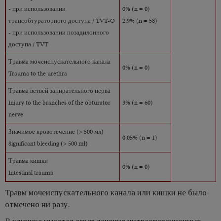
- при использовании
0% (n = 0)
трансобтураторного доступа / TVT-O
2,9% (n = 58)
- при использовании позадилонного
доступа / TVT
Травма мочеиспускательного канала
0% (n = 0)
Trauma to the urethra
Травма ветвей запирательного нерва
Injury to the branches of the obturator
3% (n = 60)
nerve
Значимое кровотечение (> 500 мл)
0,05% (n = 1)
Significant bleeding (> 500 ml)
Травма кишки
0% (n = 0)
Intestinal trauma
Травм мочеиспускательного канала или кишки не было
отмечено ни разу.