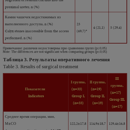
proximal ureter, n (%)
Камни чашечек недостижимых из
выполненного доступа, n (%)
23
4 (21,1)
5 (29,4)
Calyx stones inaccessible from the access
(69,7)*
performed, n (%)
Примечание: различия недостоверны при сравнении групп (р≤0,05)
Note: The differences are not significant when comparing groups (p≤0,05)
Таблица 3. Результаты оперативного лечения
Table 3. Results of surgical treatment
III
I группа,
II группа,
группа,
Показатели
(n=33)
(n=19)
(n=17)
Indicators
Group I,
Group II,
Group III,
(n=33)
(n=19)
(n=17)
Среднее время операции, мин,
М±СО
122,2±17,8
114,9±18,7
129,4±16,8