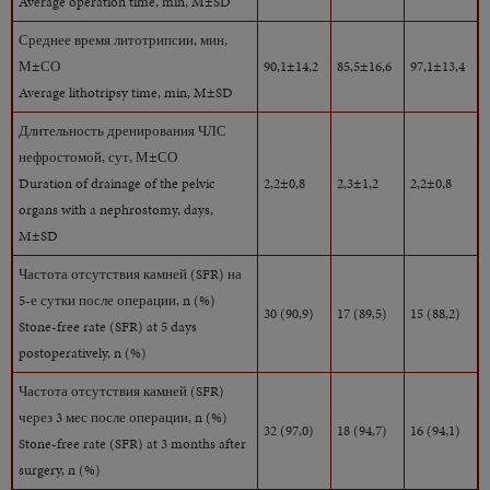
Average operation time, min, M±SD
Среднее время литотрипсии, мин,
М±СО
90,1±14,2
85,5±16,6
97,1±13,4
Average lithotripsy time, min, M±SD
Длительность дренирования ЧЛС
нефростомой, сут, М±СО
Duration of drainage of the pelvic
2,2±0,8
2,3±1,2
2,2±0,8
organs with a nephrostomy, days,
M±SD
Частота отсутствия камней (SFR) на
5-е сутки после операции, n (%)
30 (90,9)
17 (89,5)
15 (88,2)
Stone-free rate (SFR) at 5 days
postoperatively, n (%)
Частота отсутствия камней (SFR)
через 3 мес после операции, n (%)
32 (97,0)
18 (94,7)
16 (94,1)
Stone-free rate (SFR) at 3 months after
surgery, n (%)