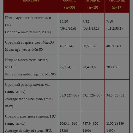
Indicators
Group I,
Group II,
Group III,
(n=33)
(n=19)
(n=17)
Пол – мужчина/женщина, n
13/20
7/12
7/10
(%)
(39,4/60,6)
(36,8/63,2)
(41,2/58,8)
Gender – male/female, n (%)
Средний возраст, лет, М±СО
49,7±14,2
50,5±13,3
48,9±14,1
Mean age, years, M±SD
Индекс массы тела, кг/м2,
М±СО
27,7+4,1
28,4+3,8
28,1+3,5
Body mass index, kg/m2, M±SD
Средний размер камня, мм,
(мин.-макс.)
38,3 (27–54)
39,1 (26–55)
34,3 (24–51)
Average stone size, mm, (min-
max)
Средняя плотность камня, HU,
(мин.-макс.)
1063,4 (860–
987,9 (800–
1100,1 (889–
Average density of stone, HU,
1530)
1490)
1490)