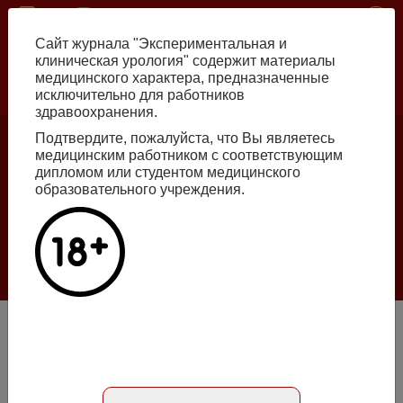
Перейти
ISSN print 2222-8543 ISSN online 2712-8571 10.29188/2222-8543
к
Сайт журнала "Экспериментальная и
основному
клиническая урология" содержит материалы
содержанию
медицинского характера, предназначенные
исключительно для работников
Russian
English
здравоохранения.
Подтвердите, пожалуйста, что Вы являетесь
медицинским работником с соответствующим
Номер №2, 2026
дипломом или студентом медицинского
образовательного учреждения.
Галлюцинации больших языковых моделей
в клинической урологии
Подробнее
Мини-перкутанная лазерная нефролитотрипсия в
сочетании с дополнительными эндоскопическими
интраренальными методиками при коралловидных и