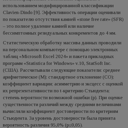
использованием модифицированной классификации
Clavien-Dindo [9]. Эффективность операции оценивали
по показателю отсутствия камней «stone free rate» (SFR)
– это полное удаление камней или наличие
бессимптомных резидуальных конкрементов до 4 мм.
Статистическую обработку массива данных проводили
на персональном компьютере с помощью электронных
таблиц «Microsoft Excel 2024» и пакета прикладных
программ «Statistica for Windows» v.10, StatSoft Inc.
(США). Рассчитывали следующие показатели: среднее
арифметическое (М); стандартное отклонение (СО);
коэффициент вариации; асимметрию и эксцесс с оценкой
их репрезентативности по t-критерию Стьюдента;
степень вероятности возможной ошибки (p). При оценке
существенности различий между средними величинами
вычисляли коэффициент достоверности по критериям
Стьюдента. За уровень достоверности была принята
вероятность различия 95,0% (p≤0,05).