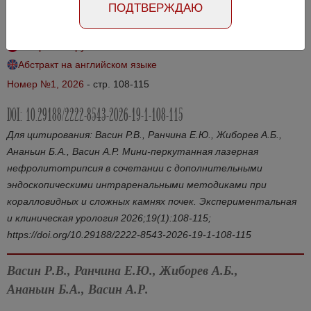
ПОДТВЕРЖДАЮ
сложных камнях почек
Абстракт на русском языке
Абстракт на английском языке
Номер №1, 2026
- стр. 108-115
DOI: 10.29188/2222-8543-2026-19-1-108-115
Для цитирования: Васин Р.В., Ранчина Е.Ю., Жиборев А.Б.,
Ананьин Б.А., Васин А.Р. Мини-перкутанная лазерная
нефролитотрипсия в сочетании с дополнительными
эндоскопическими интраренальными методиками при
коралловидных и сложных камнях почек. Экспериментальная
и клиническая урология 2026;19(1):108-115;
https://doi.org/10.29188/2222-8543-2026-19-1-108-115
Васин Р.В., Ранчина Е.Ю., Жиборев А.Б.,
Ананьин Б.А., Васин А.Р.