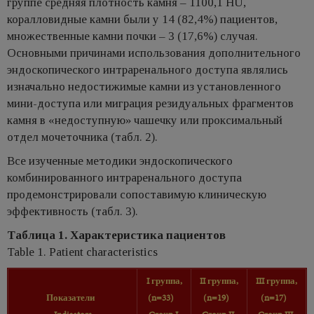
группе средняя плотность камня – 1100,1 HU,
коралловидные камни были у 14 (82,4%) пациентов,
множественные камни почки – 3 (17,6%) случая.
Основными причинами использования дополнительного
эндоскопического интраренального доступа являлись
изначально недостижимые камни из установленного
мини-доступа или миграция резидуальных фрагментов
камня в «недоступную» чашечку или проксимальный
отдел мочеточника (табл. 2).
Все изученные методики эндоскопического
комбинированного интраренального доступа
продемонстрировали сопоставимую клиническую
эффективность (табл. 3).
Таблица 1. Характеристика пациентов
Table 1. Patient characteristics
I группа,
II группа,
III группа,
Показатели
(n=33)
(n=19)
(n=17)