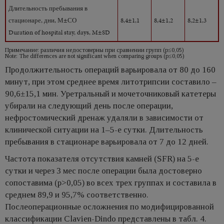
Длительность пребывания в
стационаре, дни, М±СО
8,4±1,1
8,4±1,2
8,2±1,3
Duration of hospital stay, days, M±SD
Примечание: различия недостоверны при сравнении групп (р≤0,05)
Note: The differences are not significant when comparing groups (p≤0,05)
Продолжительность операций варьировала от 80 до 160
минут, при этом среднее время литотрипсии составило –
90,6±15,1 мин. Уретральный и мочеточниковый катетеры
убирали на следующий день после операции,
нефростомический дренаж удаляли в зависимости от
клинической ситуации на 1–5-е сутки. Длительность
пребывания в стационаре варьировала от 7 до 12 дней.
Частота показателя отсутствия камней (SFR) на 5-е
сутки и через 3 мес после операции была достоверно
сопоставима (р>0,05) во всех трех группах и составила в
среднем 89,9 и 95,7% соответственно.
Послеоперационные осложнения по модифицированной
классификации Clavien-Dindo представлены в табл. 4.