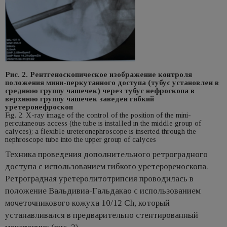
Рис. 2. Рентгеноскопическое изображение контроля
положения мини-перкутанного доступа (тубус установлен в
среднюю группу чашечек) через тубус нефроскопа в
верхнюю группу чашечек заведен гибкий
уретеронефроскоп
Fig. 2. X-ray image of the control of the position of the mini-
percutaneous access (the tube is installed in the middle group of
calyces); a flexible ureteronephroscope is inserted through the
nephroscope tube into the upper group of calyces
Техника проведения дополнительного ретроградного
доступа с использованием гибкого уретерореноскопа.
Ретроградная уретеролитотрипсия проводилась в
положение Вальдивиа-Гальдакао с использованием
мочеточникового кожуха 10/12 Ch, который
устанавливался в предварительно стентированный