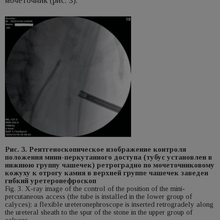
мочеточник (рис. 3).
Рис. 3. Рентгеноскопическое изображение контроля
положения мини-перкутанного доступа (тубус установлен в
нижнюю группу чашечек) ретроградно по мочеточниковому
кожуху к отрогу камня в верхней группе чашечек заведен
гибкий уретеронефроскоп
Fig. 3. X-ray image of the control of the position of the mini-
percutaneous access (the tube is installed in the lower group of
calyces); a flexible ureteronephroscope is inserted retrogradely along
the ureteral sheath to the spur of the stone in the upper group of
calyces