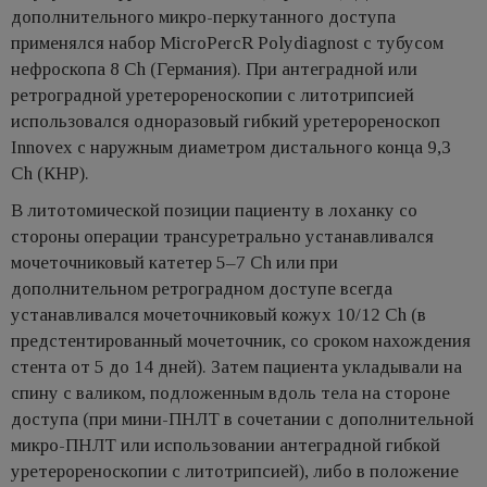
дополнительного микро-перкутанного доступа
применялся набор MicroPercR Polydiagnost с тубусом
нефроскопа 8 Ch (Германия). При антеградной или
ретроградной уретерореноскопии с литотрипсией
использовался одноразовый гибкий уретерореноскоп
Innovex с наружным диаметром дистального конца 9,3
Ch (КНР).
В литотомической позиции пациенту в лоханку со
стороны операции трансуретрально устанавливался
мочеточниковый катетер 5–7 Ch или при
дополнительном ретроградном доступе всегда
устанавливался мочеточниковый кожух 10/12 Ch (в
предстентированный мочеточник, со сроком нахождения
стента от 5 до 14 дней). Затем пациента укладывали на
спину с валиком, подложенным вдоль тела на стороне
доступа (при мини-ПНЛТ в сочетании с дополнительной
микро-ПНЛТ или использовании антеградной гибкой
уретерореноскопии с литотрипсией), либо в положение