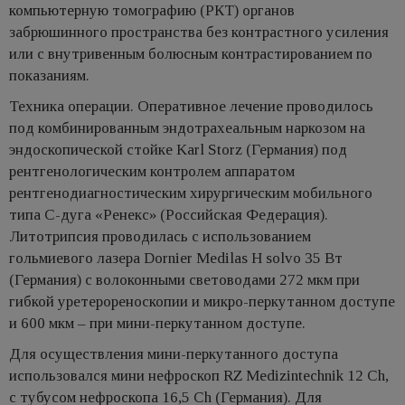
компьютерную томографию (РКТ) органов
забрюшинного пространства без контрастного усиления
или с внутривенным болюсным контрастированием по
показаниям.
Техника операции. Оперативное лечение проводилось
под комбинированным эндотрахеальным наркозом на
эндоскопической стойке Karl Storz (Германия) под
рентгенологическим контролем аппаратом
рентгенодиагностическим хирургическим мобильного
типа С-дуга «Ренекс» (Российская Федерация).
Литотрипсия проводилась с использованием
гольмиевого лазера Dornier Medilas H solvo 35 Вт
(Германия) с волоконными световодами 272 мкм при
гибкой уретерореноскопии и микро-перкутанном доступе
и 600 мкм – при мини-перкутанном доступе.
Для осуществления мини-перкутанного доступа
использовался мини нефроскоп RZ Medizintechnik 12 Ch,
с тубусом нефроскопа 16,5 Ch (Германия). Для