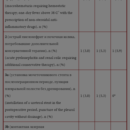
(macrohematuria requiring hemostatic
therapy; one-day fever above 38 C˚ with the
prescription of non-steroidal anti-
inflammatory drugs), n (%)
2
(острый пиелонефрит и почечная колика,
потребовавшие дополнительной
консервативной терапии), n (%)
1 (3,0)
1 (5,3)
1 (5,9)
(acute pyelonephritis and renal colic requiring
additional conservative therapy), n (%)
3а
(установка мочеточникового стента в
послеоперационном периоде, пункция
плевральной полости без дренирования), n
(%)
1 (3,0)
1 (5,3)
0*
(installation of a ureteral stent in the
postoperative period, puncture of the pleural
cavity without drainage), n (%)
3b
(контактная лазерная