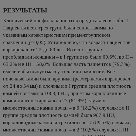
РЕЗУЛЬТАТЫ
Клинический профиль пациентов представлен в табл. 1.
Пациенты всех трех групп были сопоставимы по
указанным характеристикам при межгрупповом
сравнении (p≥0,05). Установлено, что возраст пациентов
варьировал от 22 до 69 лет. Во всех группах
преобладали женщины – в I группе их было 60,6%, во II –
63,2% и в III – 58,8%. Большая часть пациентов (79,7%)
имели избыточную массу тела или ожирение. Все
почечные камни были крупные (размер камня варьировал
от 24 до 54 мм) и сложные: в I группе средняя плотность
камней составила 1063,4 HU, при этом коралловидные
камни диагностированы в 27 (81,8%) случаях,
множественные камни почки – в 6 (18,2%) случаях; во II
группе средняя плотность камней была 987,9 HU,
коралловидные камни встретились в 17 (89,5%) случаях,
множественные камни почки – в 2 (10,5%) случаях; в III