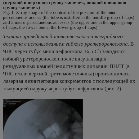
(верхний в верхнюю группу чашечек, нижний в нижнюю
группу чашечек)
Fig. 1. X-ray image of the control of the position of the mini-
percutaneous access (the tube is installed in the middle group of cups)
and 2 micro-percutaneous accesses (the upper one in the upper group
of cups, the lower one in the lower group of cups)
Техника проведения дополнительного антеградного
доступа с использованием гибкого уретерореноскопа.
В
ЧЛС через тубус мини нефроскопа 16,5 Ch заводился
гибкий уретерореноскоп после визуализации
резидуальных камней недоступных для мини-ПНЛТ (в
ЧЛС и/или верхней трети мочеточника) производилась
лазерная дезинтеграция конкрементов с последующей их
эвакуацией наружу через тубус нефроскопа (рис. 2).