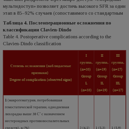
мультидоступ» позволяет достичь высокого SFR за один
этап в 85–92% случаев (сопоставимого со стандартным
Таблица 4. Послеоперационные осложнения по
классификации Clavien-Dindo
Table 4. Postoperative complications according to the
Clavien-Dindo classification
I
II
III
группа,
группа,
группа,
Степень
осложнения
(наблюдаемые
(n=33)
(n=19)
(n=17)
признаки)
Group
Group
Group
Degree of complication (observed signs)
I,
II,
III,
(n=33)
(n=19)
(n=17)
1
(макрогематурия, потребовавшая
гемостатической терапии; однодневная
лихорадка выше 38 С˚ с назначением
нестероидных противовоспалительных
средств), n (%)
2 (6,1)
1 (5,3)
1 (5,9)