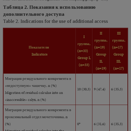
Таблица 2. Показания к использованию
дополнительного доступа
Table 2. Indications for the use of additional access
II
III
I
группа,
группа,
группа,
Показатели
(n=19)
(n=17)
(n=33)
Indicators
Group
Group
Group I,
II,
III,
(n=33)
(n=19)
(n=17)
Миграция резидуального конкремента в
«недоступную» чашечку, n (%)
10 (30,3)
9 (47,4)
6 (35,3)
Migration of residual calculus into an
«inaccessible» calyx, n (%)
Миграция резидуального конкремента в
проксимальный отдел мочеточника, n
(%)
0*
6 (31,6)
6 (35,3)
Migration of residual calculus into the