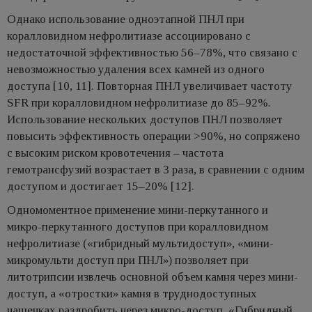
Однако использование одноэтапной ПНЛ при
коралловидном нефролитиазе ассоциировано с
недостаточной эффективностью 56–78%, что связано с
невозможностью удаления всех камней из одного
доступа [10, 11]. Повторная ПНЛ увеличивает частоту
SFR при коралловидном нефролитиазе до 85–92%.
Использование нескольких доступов ПНЛ позволяет
повысить эффективность операции >90%, но сопряжено
с высоким риском кровотечения – частота
гемотрансфузий возрастает в 3 раза, в сравнении с одним
доступом и достигает 15–20% [12].
Одномоментное применение мини-перкутанного и
микро-перкутанного доступов при коралловидном
нефролитиазе («гибридный мультидоступ», «мини-
микромульти доступ при ПНЛ») позволяет при
литотрипсии извлечь основной объем камня через мини-
доступ, а «отростки» камня в труднодоступных
чашечках раздробить через микро-доступ. «Гибридный