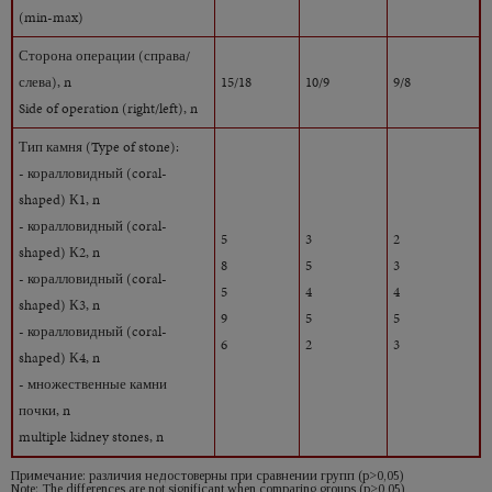
(min-max)
Сторона операции (справа/
слева), n
15/18
10/9
9/8
Side of operation (right/left), n
Тип камня (Type of stone):
- коралловидный (coral-
shaped) К1, n
- коралловидный (coral-
5
3
2
shaped) К2, n
8
5
3
- коралловидный (coral-
5
4
4
shaped) К3, n
9
5
5
- коралловидный (coral-
6
2
3
shaped) К4, n
- множественные камни
почки, n
multiple kidney stones, n
Примечание: различия недостоверны при сравнении групп (р>0,05)
Note: The differences are not significant when comparing groups (p>0,05)