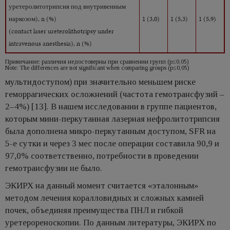
уретеролитотрипсия под внутривенным
наркозом), n (%)
1 (3,0)
1 (5,3)
1 (5,9)
(contact laser ureterolithotripsy under
intravenous anesthesia), n (%)
Примечание: различия недостоверны при сравнении групп (р≤0,05)
Note: The differences are not significant when comparing groups (p≤0,05)
мультидоступом) при значительно меньшем риске
геморрагических осложнений (частота гемотрансфузий –
2–4%) [13]. В нашем исследовании в группе пациентов,
которым мини-перкутанная лазерная нефролитотрипсия
была дополнена микро-перкутанным доступом, SFR на
5-е сутки и через 3 мес после операции составила 90,9 и
97,0% соответственно, потребности в проведении
гемотрансфузии не было.
ЭКИРХ на данный момент считается «эталонным»
методом лечения коралловидных и сложных камней
почек, объединяя преимущества ПНЛ и гибкой
уретерореноскопии. По данным литературы, ЭКИРХ по