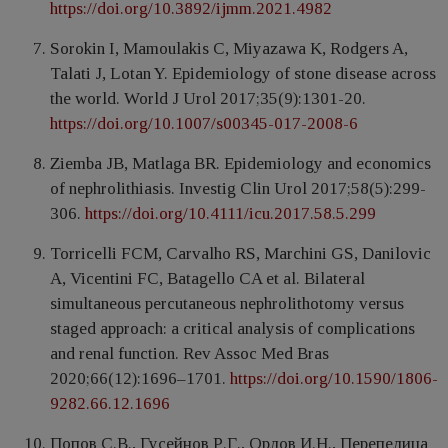
https://doi.org/10.3892/ijmm.2021.4982
Sorokin I, Mamoulakis C, Miyazawa K, Rodgers A,
Talati J, Lotan Y. Epidemiology of stone disease across
the world. World J Urol 2017;35(9):1301-20.
https://doi.org/10.1007/s00345-017-2008-6
Ziemba JB, Matlaga BR. Epidemiology and economics
of nephrolithiasis. Investig Clin Urol 2017;58(5):299-
306.
https://doi.org/10.4111/icu.2017.58.5.299
Torricelli FCM, Carvalho RS, Marchini GS, Danilovic
A, Vicentini FC, Batagello CA et al. Bilateral
simultaneous percutaneous nephrolithotomy versus
staged approach: a critical analysis of complications
and renal function. Rev Assoc Med Bras
2020;66(12):1696–1701.
https://doi.org/10.1590/1806-
9282.66.12.1696
Попов С.В., Гусейнов Р.Г., Орлов И.Н., Перепелица