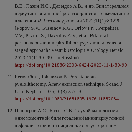
В.В., Пазин И.С., Давыдов А.В., и др. Билатеральная
перкутанная мининефролитотрипсия – симультанно
или этапно? Вестник урологии 2023;11(1):89-99.
[Popov S.V., Guseinov R.G., Orlov I.N., Perpelitsa
V.V., Pazin I.S., Davydov A.V., et al. Bilateral
percutaneous mininephrolithotripsy: simultaneous or
staged approach? Vestnik Urologii = Urology Herald
2023;11(1):89–99. (In Russian)]
https://doi.org/10.21886/2308-6424-2023-11-1-89-99
Fernström I, Johansson B. Percutaneous
pyelolithotomy. A new extraction technique. Scand J
Urol Nephrol 1976;10(3):257–9.
https://doi.org/10.1080/21681805.1976.11882084
Панферов А.С., Котов С.В. Случай выполнения
одномоментной билатеральной миниперкутанной
нефролитотрипсии пациентке с двусторонним