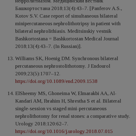
нефролитиазом. Медицинский вестник
Башкортостана 2018;13(4):43–7. [Panferov A.S.,
Kotov S.V. Case report of simultaneous bilateral
minipercutaneous nephrolithotripsy in patient with
bilateral nephrolithiasis. Meditsinskiy vestnik
Bashkortostana = Bashkortostan Medical Journal
2018;13(4):43–7. (In Russian)].
Williams SK, Hoenig DM. Synchronous bilateral
percutaneous nephrostolithotomy. J Endourol
2009;23(5):1707–12.
https://doi.org/10.1089/end.2009.1538
ElSheemy MS, Ghoneima W, Elmarakbi AA, Al-
Kandari AM, Ibrahim H, Shrestha S et al. Bilateral
single-session vs staged mini-percutaneous
nephrolithotomy for renal stones: a comparative study.
Urology 2018;120:62–7.
https://doi.org/10.1016/j.urology.2018.07.015