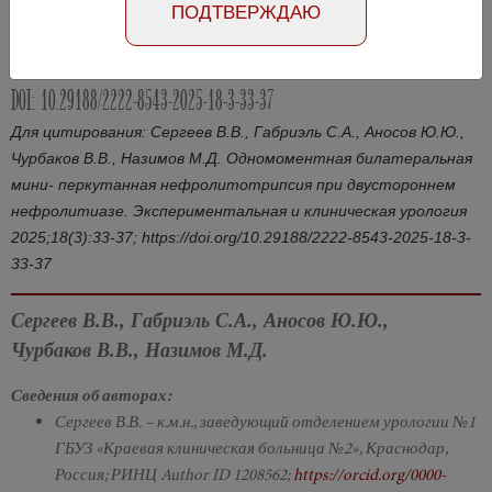
ПОДТВЕРЖДАЮ
Абстракт на английском языке
Номер №3, 2025
- стр. 33-37
DOI: 10.29188/2222-8543-2025-18-3-33-37
Для цитирования: Сергеев В.В., Габриэль С.А., Аносов Ю.Ю.,
Чурбаков В.В., Назимов М.Д. Одномоментная билатеральная
мини- перкутанная нефролитотрипсия при двустороннем
нефролитиазе. Экспериментальная и клиническая урология
2025;18(3):33-37; https://doi.org/10.29188/2222-8543-2025-18-3-
33-37
Сергеев В.В., Габриэль С.А., Аносов Ю.Ю.,
Чурбаков В.В., Назимов М.Д.
Сведения об авторах:
Сергеев В.В. – к.м.н., заведующий отделением урологии №1
ГБУЗ «Краевая клиническая больница №2», Краснодар,
Россия; РИНЦ Author ID 1208562;
https://orcid.org/0000-