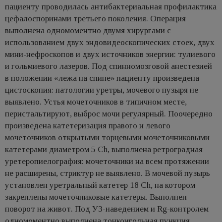
пациенту проводилась антибактериальная профилактика
цефалоспоринами третьего поколения. Операция
выполнена одномоментно двумя хирургами с
использованием двух эндовидеоскопических стоек, двух
мини-нефроскопов и двух источников энергии: тулиевого
и гольмиевого лазеров. Под спинномозговой анестезией
в положении «лежа на спине» пациенту произведена
цистоскопия: патологии уретры, мочевого пузыря не
выявлено. Устья мочеточников в типичном месте,
перистальтируют, выброс мочи регулярный. Поочередно
произведена катетеризация правого и левого
мочеточников открытыми торцевыми мочеточниковыми
катетерами диаметром 5 Ch, выполнена ретроградная
уретеропиелография: мочеточники на всем протяжении
не расширены, стриктур не выявлено. В мочевой пузырь
установлен уретральный катетер 18 Ch, на котором
закреплены мочеточниковые катетеры. Выполнен
поворот на живот. Под УЗ-наведением и Rg-контролем
одномоментно выполнена тонкоигольная пункция