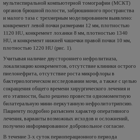
мультиспиральной компьютерной томографии (МСКТ)
органов брюшной полости, забрюшинного пространства
и малого таза с трехмерным моделированием выявлено:
конкремент левой почки размерами 12 мм, плотностью
1120 HU, конкремент лоханки 8 мм, плотностью 1340
HU, и конкремент нижней чашечки правой почки 10 мм,
плотностью 1220 HU (рис. 1).
Учитывая наличие двустороннего нефролитиаза,
локализацию конкрементов, отсутствие клиники острого
пиелонефрита, отсутствие роста микрофлоры в
бактериологическом исследовании мочи, а также с целью
сокращения общего времени хирургического лечения и
его этапности, было решено провести одномоментную
билатеральную мини-перкутанную нефролитотрипсию.
Пациенту подробно разъяснен характер оперативного
лечения, варианты возможных исходов и осложнений,
получено информированное добровольное согласие.
В течение 3-х суток периоперационного периода