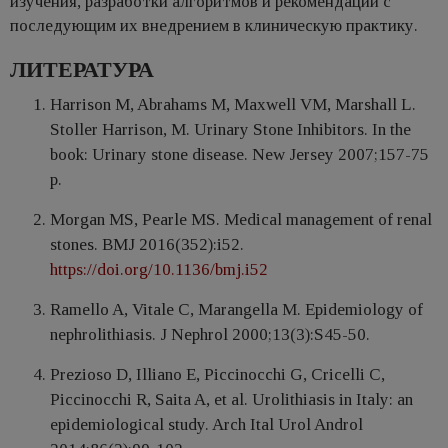
изучения, разработки алгоритмов и рекомендаций с
последующим их внедрением в клиническую практику.
ЛИТЕРАТУРА
Harrison M, Abrahams M, Maxwell VM, Marshall L.
Stoller Harrison, M. Urinary Stone Inhibitors. In the
book: Urinary stone disease. New Jersey 2007;157-75
р.
Morgan MS, Pearle MS. Medical management of renal
stones. BMJ 2016(352):i52.
https://doi.org/10.1136/bmj.i52
Ramello A, Vitale C, Marangella M. Epidemiology of
nephrolithiasis. J Nephrol 2000;13(3):S45-50.
Prezioso D, Illiano E, Piccinocchi G, Cricelli C,
Piccinocchi R, Saita A, et al. Urolithiasis in Italy: an
epidemiological study. Arch Ital Urol Androl