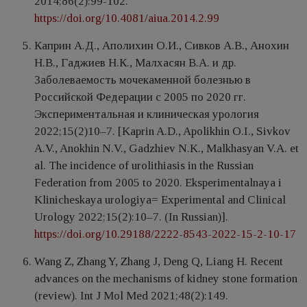
2014;86(2):99-102.
https://doi.org/10.4081/aiua.2014.2.99
Каприн А.Д., Аполихин О.И., Сивков А.В., Анохин
Н.В., Гаджиев Н.К., Малхасян В.А. и др.
Заболеваемость мочекаменной болезнью в
Российской Федерации с 2005 по 2020 гг.
Экспериментальная и клиническая урология
2022;15(2)10–7. [Kaprin A.D., Apolikhin O.I., Sivkov
A.V., Anokhin N.V., Gadzhiev N.K., Malkhasyan V.A. et
al. The incidence of urolithiasis in the Russian
Federation from 2005 to 2020. Eksperimentalnaya i
Klinicheskaya urologiya= Experimental and Clinical
Urology 2022;15(2):10–7. (In Russian)].
https://doi.org/10.29188/2222-8543-2022-15-2-10-17
Wang Z, Zhang Y, Zhang J, Deng Q, Liang H. Recent
advances on the mechanisms of kidney stone formation
(review). Int J Mol Med 2021;48(2):149.