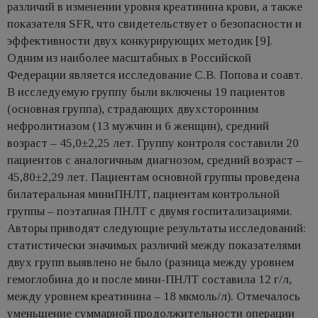
различий в изменении уровня креатинина крови, а также
показателя SFR, что свидетельствует о безопасности и
эффективности двух конкурирующих методик [9].
Одним из наиболее масштабных в Российской
Федерации является исследование С.В. Попова и соавт.
В исследуемую группу были включены 19 пациентов
(основная группа), страдающих двухсторонним
нефролитиазом (13 мужчин и 6 женщин), средний
возраст – 45,0±2,25 лет. Группу контроля составили 20
пациентов с аналогичным диагнозом, средний возраст –
45,80±2,29 лет. Пациентам основной группы проведена
билатеральная миниПНЛТ, пациентам контрольной
группы – поэтапная ПНЛТ с двумя госпитализациями.
Авторы приводят следующие результаты исследований:
статистически значимых различий между показателями
двух групп выявлено не было (разница между уровнем
гемоглобина до и после мини-ПНЛТ составила 12 г/л,
между уровнем креатинина – 18 мкмоль/л). Отмечалось
уменьшение суммарной продолжительности операции