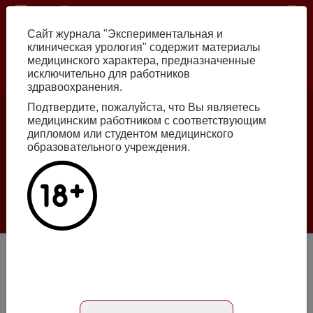
Перейти
ISSN print 2222-8543 ISSN online 2712-8571 10.29188/2222-8543
к
Сайт журнала "Экспериментальная и
основному
клиническая урология" содержит материалы
содержанию
медицинского характера, предназначенные
исключительно для работников
Russian
English
здравоохранения.
Подтвердите, пожалуйста, что Вы являетесь
медицинским работником с соответствующим
Номер №2, 2026
дипломом или студентом медицинского
образовательного учреждения.
Галлюцинации больших языковых моделей
в клинической урологии
Подробнее
Одномоментная билатеральная мини-перкутанная
нефролитотрипсия при двустороннем нефролитиазе
Абстракт на русском языке