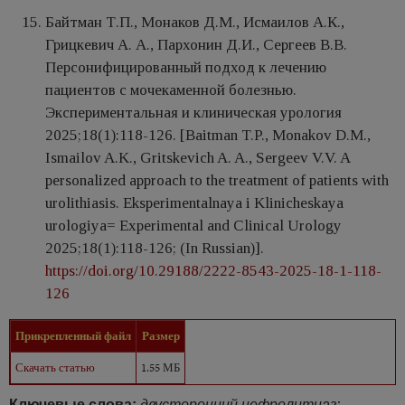
Байтман Т.П., Монаков Д.М., Исмаилов А.К.,
Грицкевич А. А., Пархонин Д.И., Сергеев В.В.
Персонифицированный подход к лечению
пациентов с мочекаменной болезнью.
Экспериментальная и клиническая урология
2025;18(1):118-126. [Baitman T.P., Monakov D.M.,
Ismailov A.K., Gritskevich A. A., Sergeev V.V. A
personalized approach to the treatment of patients with
urolithiasis. Eksperimentalnaya i Klinicheskaya
urologiya= Experimental and Clinical Urology
2025;18(1):118-126; (In Russian)].
https://doi.org/10.29188/2222-8543-2025-18-1-118-
126
Прикрепленный файл
Размер
Скачать статью
1.55 МБ
Ключевые слова:
двусторонний нефролитиаз;