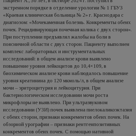
Пациент А., 50 лет, в октябре 2024 г. поступил в
экстренном порядке в отделение урологии № 1 ГБУЗ
«Краевая клиническая больница № 2» г. Краснодара с
диагнозом: «Мочекаменная болезнь. Конкременты обеих
почек. Рецидивирующая почечная колика с двух сторон».
При поступлении предъявлял жалобы на боли в
поясничной области с двух сторон. Пациенту выполнен
комплекс лабораторных и инструментальных
исследований: в общем анализе крови выявлено
повышение уровня лейкоцитов до 10,4×109, в
биохимическом анализе крови наблюдалось повышение
уровня креатинина до 120 мкмоль/л, в общем анализе
мочи – эритроцитурия и лейкоцитурия. При
бактериологическом исследовании мочи роста
микрофлоры не выявлено. При ультразвуковом
исследовании (УЗИ) почек выявлена пиелокаликоэктазия
с обеих сторон, признаки конкрементов обеих почек. На
обзорной урографии – признаки рентгенпозитивных
конкрементов обеих почек. С помощью нативной