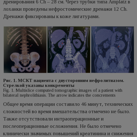
дренирования 6 Ch – 28 см. Через трубки типа Amplatz в
лоханки проведены нефростомические дренажи 12 Ch.
Дренажи фиксированы к коже лигатурами.
Рис. 1. МСКТ пациента с двусторонним нефролитиазом.
Стрелкой указаны конкременты
Fig. 1. Multislice computed tomographic images of a patient with
bilateral nephrolithiasis. The arrow indicates the concrements
Общее время операции составило 46 минут, технических
сложностей во время вмешательства отмечено не было.
Также отсутствовали интраоперационные и
послеоперационные осложнения. Не было отмечено
клинически значимых повышений креатинина и снижения