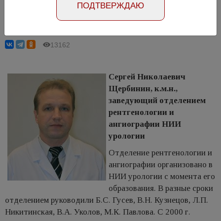
ПОДТВЕРЖДАЮ
Щербинин С.Н.
13162
Сергей Николаевич
Щербинин, к.м.н.,
заведующий отделением
рентгенологии и
ангиографии НИИ
урологии
Отделение рентгенологии и
ангиографии организовано в
НИИ урологии с момента его
образования. В разные сроки
отделением руководили Б.С. Гусев, В.Н. Кузнецов, Л.П.
Никитинская, В.А. Уколов, М.К. Павлова. С 2000 г.