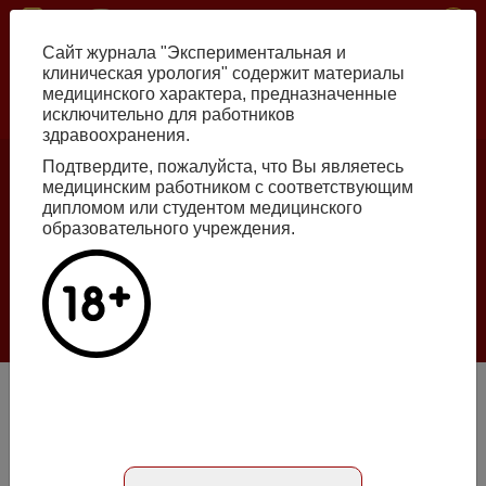
Перейти
ISSN print 2222-8543 ISSN online 2712-8571 10.29188/2222-8543
к
Сайт журнала "Экспериментальная и
основному
клиническая урология" содержит материалы
содержанию
медицинского характера, предназначенные
исключительно для работников
Russian
English
здравоохранения.
Подтвердите, пожалуйста, что Вы являетесь
медицинским работником с соответствующим
Номер №2, 2026
дипломом или студентом медицинского
образовательного учреждения.
Галлюцинации больших языковых моделей
в клинической урологии
Подробнее
Отделение рентгенологии и ангиографии
Абстракт на английском языке
Номер №1, 2009