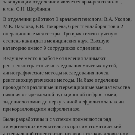
заведующим отделением является врач-рентгенолог,
к.м.н. С.Н. Щербинин.
В отделении работают 3 врачарентгенолога: В.А. Уколов,
М.К. Павлова, Е.В. Токарева, 6 рентгенлаборантов и 2
операционные медсестры. Три врача имеют ученую
степень кандидата медицинских наук. Высшую
категорию имеют 9 сотрудников отделения.
Ведущее место в работе отделения занимают
рентгенконтрастные исследования мочевых путей,
ангиографические методы исследования почек,
рентгенохирургические методы. На базе отделения
проводятся различные интервенционные вмешательства
начиная от чрезкожной пункционной нефростомии,
эндопиелотомии до перкутанной нефролитолапаксии
при коралловидном нефролитиазе.
Были разработаны и с успехом применяются ряд
хирургических вмешательств при симптоматический
артериальной гипертензии, нефроптозе, коралловидном