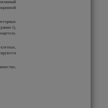
вязанный
окринной
реторных
ранин I),
оцитозе,
клетках,
ссируются
ичестве,