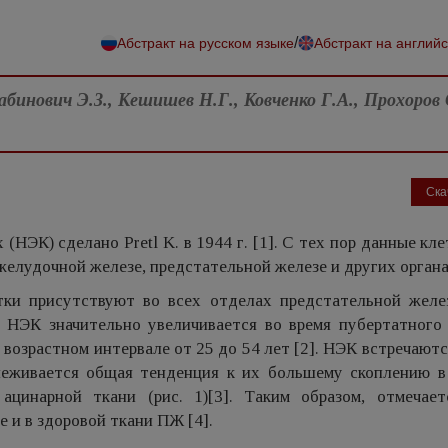
/
Абстракт на русском языке
Абстракт на англий
абинович Э.З., Кешишев Н.Г., Ковченко Г.А., Прохоров 
Ска
НЭК) сделано Pretl K. в 1944 г. [1]. С тех пор данные кл
желудочной железе, предстательной железе и других органа
ки присутствуют во всех отделах предстательной желе
о НЭК значительно увеличивается во время пубертатного 
возрастном интервале от 25 до 54 лет [2]. НЭК встречаютс
леживается общая тенденция к их большему скоплению в
цинарной ткани (рис. 1)[3]. Таким образом, отмечает
 и в здоровой ткани ПЖ [4].