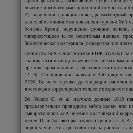
Среди факторов, вызывающих существенное у
лечение ингибиторами протонной помпы или бл
А), нарушение функции почек, ревматоидный а
или слабое влияние на повышение уровня ХгА о
болезнь Крона), нарушение функции печени, н
гиперкортицизм и, по некоторым данным, проц
биологического материала (сыворотка или плазм
Ценность ХгА в диагностике РПЖ изучают на п
знания, хотя и неоднозначные по некоторым ас
пре-диктором наличия, агрессивности или пло
(РПЭ). Исследование включало 306 пациентов
РПЖ. Во всех случаях до операции выполняли
достоверно коррелировал только с возрастом паци
De Nunzio C. et al. изучили данные 1018 п
предварительно проводили забор крови для и
сывороточного ХгА не имел достоверной корре
менее 10 нг/мл авторы изучили ценность ХгА
определения его агрессивности на ранних этап