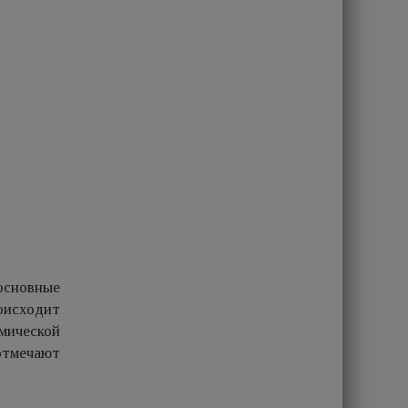
основные
оисходит
мической
отмечают