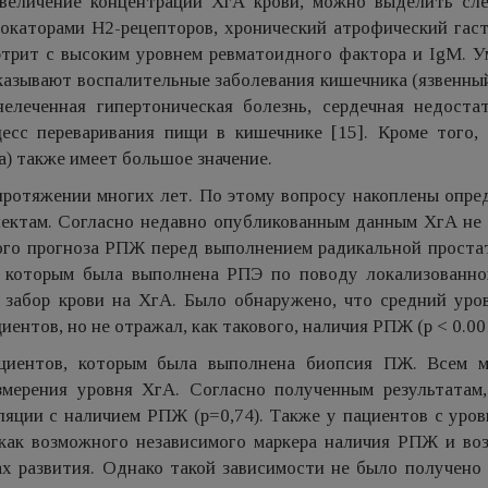
величение концентрации ХгА крови, можно выделить сл
окаторами Н2-рецепторов, хронический атрофический гаст
ртрит с высоким уровнем ревматоидного фактора и IgM. У
казывают воспалительные заболевания кишечника (язвенны
елеченная гипертоническая болезнь, сердечная недостат
есс переваривания пищи в кишечнике [15]. Кроме того, 
а) также имеет большое значение.
ротяжении многих лет. По этому вопросу накоплены опре
пектам. Согласно недавно опубликованным данным ХгА не 
хого прогноза РПЖ перед выполнением радикальной проста
, которым была выполнена РПЭ по поводу локализованн
 забор крови на ХгА. Было обнаружено, что средний уро
ентов, но не отражал, как такового, наличия РПЖ (p < 0.001
ациентов, которым была выполнена биопсия ПЖ. Всем 
змерения уровня ХгА. Согласно полученным результатам,
ляции с наличием РПЖ (p=0,74). Также у пациентов с уро
 как возможного независимого маркера наличия РПЖ и во
ах развития. Однако такой зависимости не было получено 