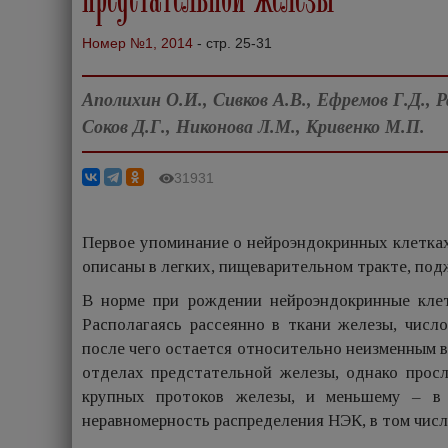
Номер №1, 2014
- стр. 25-31
Аполихин О.И., Сивков А.В., Ефремов Г.Д., Р
Соков Д.Г., Никонова Л.М., Кривенко М.П.
31931
Первое упоминание о нейроэндокринных клетках (
описаны в легких, пищеварительном тракте, под
В норме при рождении нейроэндокринные клет
Располагаясь рассеянно в ткани железы, числ
после чего остается относительно неизменным в 
отделах предстательной железы, однако прос
крупных протоков железы, и меньшему – в а
неравномерность распределения НЭК, в том числе