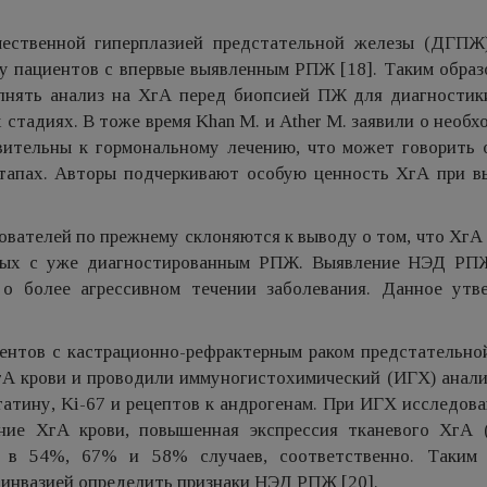
качественной гиперплазией предстательной железы (ДГП
у пациентов с впервые выявленным РПЖ [18]. Таким образ
лнять анализ на ХгА перед биопсией ПЖ для диагности
 стадиях. В тоже время Khan M. и Ather M. заявили о необ
ительны к гормональному лечению, что может говорить 
этапах. Авторы подчеркивают особую ценность ХгА при в
ователей по прежнему склоняются к выводу о том, что ХгА
ных с уже диагностированным РПЖ. Выявление НЭД РП
о более агрессивном течении заболевания. Данное утв
ациентов с кастрационно-рефрактерным раком предстательн
А крови и проводили иммуногистохимический (ИГХ) анализ
татину, Ki-67 и рецептов к андрогенам. При ИГХ исследо
ие ХгА крови, повышенная экспрессия тканевого ХгА 
 в 54%, 67% и 58% случаев, соответственно. Таким 
 инвазией определить признаки НЭД РПЖ [20].