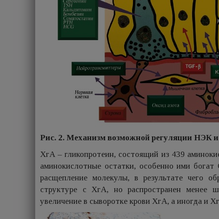
Рис. 2. Механизм возможной регуляции НЭК и
ХгА – гликопротеин, состоящий из 439 аминоки
аминокислотные остатки, особенно ими богат
расщепление молекулы, в результате чего об
структуре с ХгА, но распространен менее ш
увеличение в сыворотке крови ХгА, а иногда и ХгВ