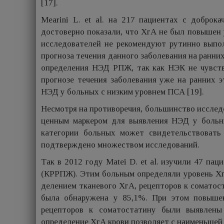
[17].
Mearini L. et al. на 217 пациентах с добро
достоверно показали, что ХгА не был повышен 
исследователей не рекомендуют рутинно выпо
прогноза течения данного заболевания на ранних
определения НЭД РПЖ, так как НЭК не чувств
прогнозе течения заболевания уже на ранних 
НЭД у больных с низким уровнем ПСА [19].
Несмотря на противоречия, большинство исслед
ценным маркером для выявления НЭД у боль
категории больных может свидетельствовать 
подтверждено множеством исследований.
Так в 2012 году Matei D. et al. изучили 47 п
(КРРПЖ). Этим больным определяли уровень Хг
делением тканевого ХгА, рецепторов к соматос
была обнаружена у 85,1%. При этом повышен
рецепторов к соматостатину были выявлены
определение ХгА крови позволяет с наименьшей