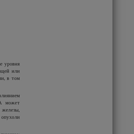
е уровня
ющей или
и, в том
влиянием
гА может
 железы,
 опухоли