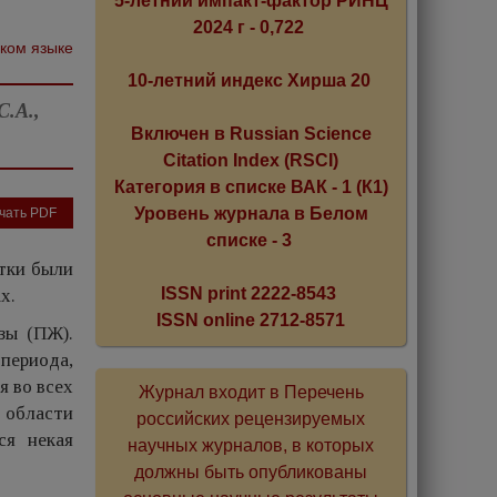
5-летний импакт-фактор РИНЦ
2024 г - 0,722
ском языке
10-летний индекс Хирша 20
С.А.,
Включен в Russian Science
Citation Index (RSCI)
Категория в списке ВАК - 1 (К1)
Уровень журнала в Белом
чать PDF
списке - 3
етки были
ISSN print 2222-8543
х.
ISSN online 2712-8571
зы (ПЖ).
периода,
я во всех
Журнал входит в Перечень
 области
российских рецензируемых
ся некая
научных журналов, в которых
должны быть опубликованы