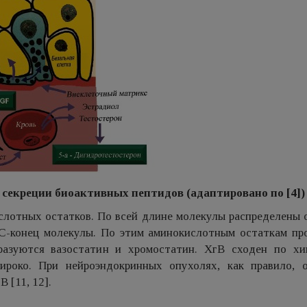
 секреции биоактивных пептидов (адаптировано по [4])
слотных остатков. По всей длине молекулы распределены 
 С-конец молекулы. По этим аминокислотным остаткам пр
разуются вазостатин и хромостатин. ХгВ сходен по хи
ироко. При нейроэндокринных опухолях, как правило, 
 [11, 12].