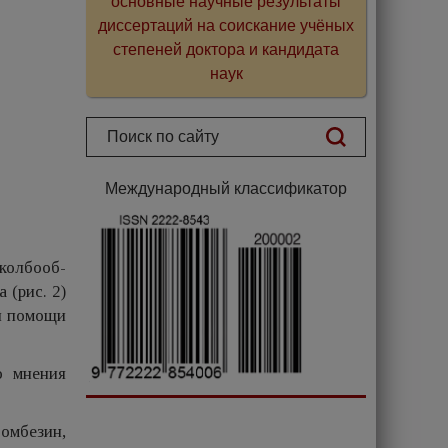
основные научные результаты
диссертаций на соискание учёных
степеней доктора и кандидата
наук
Международный классификатор
колбооб-
 (рис. 2)
и помощи
о мнения
мбезин,