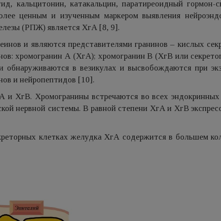
д, кальцитонин, катакальцин, паратиреоидный гормон-с
олее ценным и изученным маркером выявления нейроэнд
езы (РПЖ) является ХгА [8, 9].
еинов и являются представителями гранинов – кислых сек
в: хромогранин А (ХгА); хромогранин В (ХгВ или секретог
ни обнаруживаются в везикулах и высвобождаются при экз
ов и нейропептидов [10].
 и ХгВ. Хромогранины встречаются во всех эндокринных 
ской нервной системы. В равной степени ХгА и ХгВ экспре
креторных клетках желудка ХгА содержится в большем кол