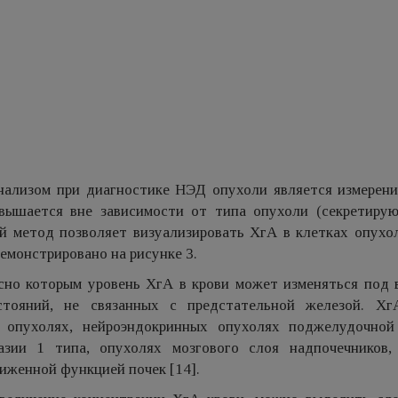
ализом при диагностике НЭД опухоли является измерени
овышается вне зависимости от типа опухоли (секретиру
й метод позволяет визуализировать ХгА в клетках опухол
емонстрировано на рисунке 3.
сно которым уровень ХгА в крови может изменяться под 
стояний, не связанных с предстательной железой. Х
х опухолях, нейроэндокринных опухолях поджелудочной
зии 1 типа, опухолях мозгового слоя надпочечников,
иженной функцией почек [14].