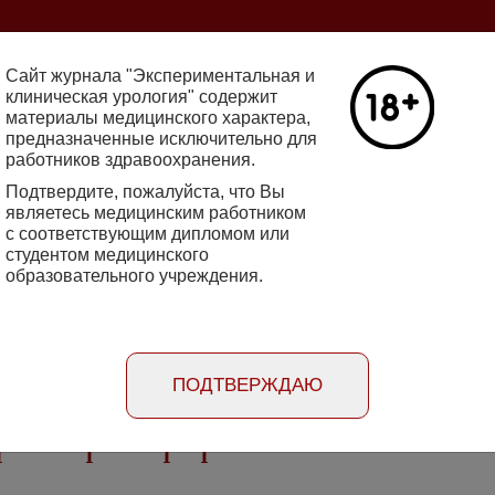
ine 2712-8571 10.29188/2222-8543
Сайт журнала "Экспериментальная и
клиническая урология" содержит
материалы медицинского характера,
Номер №2, 
предназначенные исключительно для
работников здравоохранения.
кин - основатель НИИ
Галлюцинации
е исследования в НИИ
Подтвердите, пожалуйста, что Вы
клинической 
огии
являетесь медицинским работником
Подробнее
с соответствующим дипломом или
студентом медицинского
образовательного учреждения.
rimental'naya i klinicheskaya urologiya
Порядок
Информация
Информация для
рецензирования
для авторов
рекламодателей
статей
ПОДТВЕРЖДАЮ
ротки крови при различных заболевания