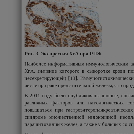
Рис. 3. Экспрессия ХгА при РПЖ
Наиболее информативным иммунологическим ан
ХгА, значение которого в сыворотке крови п
несекретирующей) [13]. Иммуногистохимически
числе при раке предстательной железы, что прод
В 2011 году были опубликованы данные, согла
различных факторов или патологических со
повышаться при гастроэнтеропанкреатически
синдроме множественной эндокринной неопла
паращитовидных желез, а также у больных со сн