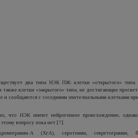
уществует два типа НЭК ПЖ: клетки «открытого» типа 
 также клетки «закрытого» типа, не достигающие просвета
ие и сообщаются с соседними эпителиальными клетками пр
ано, что НЭК имеют нейрогенное происхождение, однак
этому вопросу пока нет [7].
могранин-А (ХгА), серотонин, секретогранин, бо