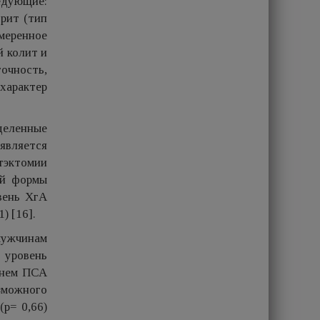
едующие:
рит (тип
меренное
й колит и
очность,
характер
деленные
является
тэктомии
ой формы
вень ХгА
) [16].
мужчинам
 уровень
внем ПСА
зможного
(p= 0,66)