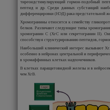
тиреоидстимулирующий гормон-подобный пепти
пептид и др. Среди данных субстанций наиб
дифференцировки (НЭД) рака предстательной жел
Хромогранины относятся к семейству гликопрот
белков. Различают следующие типы хромогранино
хромогранин С (ХгС или секретогранин II). О
способствуя структурированию пептидов, гормон
Наибольший клинический интерес вызывают ХгА
особенно в нейронах центральной и перифериче
в хромаффинных клетках надпочечников.
В клетках паращитовидной железы и в нейросе
чем ХгВ.