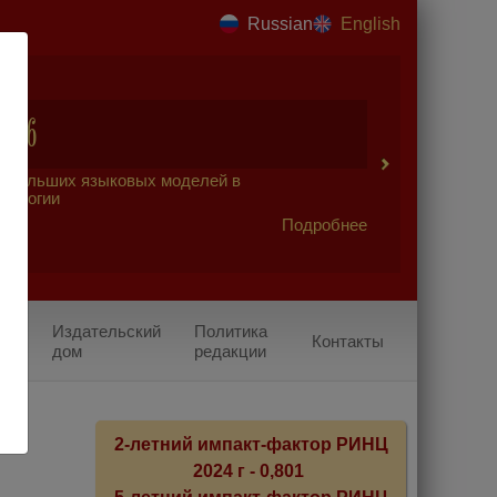
Russian
English
2026
 больших языковых моделей в
урологии
Подробнее
Издательский
Политика
Контакты
дом
редакции
х
2-летний импакт-фактор РИНЦ
2024 г - 0,801