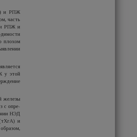
Ж) и РПЖ
ом, часть
ки РПЖ и
ходимости
о плохом
ыявлении
 является
Ж у этой
ерждение
ой железы
 с опре-
вании НЭД
(тХгА) и
образом,