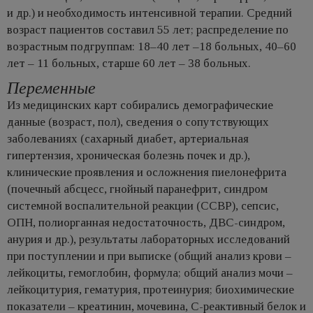
и др.) и необходимость интенсивной терапии. Средний
возраст пациентов составил 55 лет; распределение по
возрастным подгруппам: 18–40 лет –18 больных, 40–60
лет – 11 больных, старше 60 лет – 38 больных.
Переменные
Из медицинских карт собирались демографические
данные (возраст, пол), сведения о сопутствующих
заболеваниях (сахарный диабет, артериальная
гипертензия, хроническая болезнь почек и др.),
клинические проявления и осложнения пиелонефрита
(почечный абсцесс, гнойный паранефрит, синдром
системной воспалительной реакции (ССВР), сепсис,
ОПН, полиорганная недостаточность, ДВС-синдром,
анурия и др.), результаты лабораторных исследований
при поступлении и при выписке (общий анализ крови –
лейкоциты, гемоглобин, формула; общий анализ мочи –
лейкоцитурия, гематурия, протеинурия; биохимические
показатели – креатинин, мочевина, С-реактивный белок и