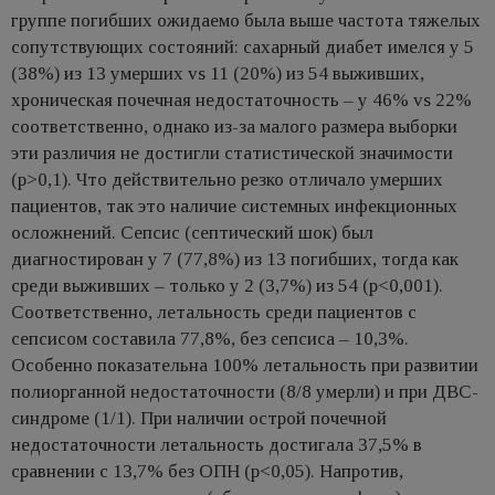
группе погибших ожидаемо была выше частота тяжелых
сопутствующих состояний: сахарный диабет имелся у 5
(38%) из 13 умерших vs 11 (20%) из 54 выживших,
хроническая почечная недостаточность – у 46% vs 22%
соответственно, однако из-за малого размера выборки
эти различия не достигли статистической значимости
(p>0,1). Что действительно резко отличало умерших
пациентов, так это наличие системных инфекционных
осложнений. Сепсис (септический шок) был
диагностирован у 7 (77,8%) из 13 погибших, тогда как
среди выживших – только у 2 (3,7%) из 54 (p<0,001).
Соответственно, летальность среди пациентов с
сепсисом составила 77,8%, без сепсиса – 10,3%.
Особенно показательна 100% летальность при развитии
полиорганной недостаточности (8/8 умерли) и при ДВС-
синдроме (1/1). При наличии острой почечной
недостаточности летальность достигала 37,5% в
сравнении с 13,7% без ОПН (p<0,05). Напротив,