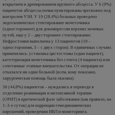
вскрытием и дренированием крупного абсцесса. У 6 (9%)
пациентов абсцессы почки пунктированы чрескожно под
контролем УЗИ. У 19 (28,4%) больных проведено
эндоскопическое стентирование мочеточника
(одностороннее) для декомпрессии верхних мочевых
путей, еще у 2 – двустороннее стентирование.
Нефростомия выполнена у 13 пациентов (10 –
односторонняя, 3 – с двух сторон). В единичных случаях
применялись: установка цистостомы (один пациент),
катетеризация мочеточника без стента (4 пациента) или
сочетанные этапные вмешательства. От операции не
отказался ни один больной (всем, кому показано,
хирургическая помощь была оказана).
30 (44,8%) пациентов – нуждались в переводе в
отделение реанимации и интенсивной терапии
(ОРИТ) в критической фазе заболевания (как правило, на
1–3-e суток) для коррекции гемодинамических
нарушений, проведения ИВЛ и мониторинга.