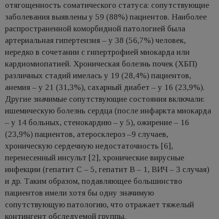
отягощенность соматического статуса: сопутствующие
заболевания выявлены у 59 (88%) пациентов. Наиболее
распространенной коморбидной патологией была
артериальная гипертензия – у 38 (56,7%) человек,
нередко в сочетании с гипертрофией миокарда или
кардиомиопатией. Хроническая болезнь почек (ХБП)
различных стадий имелась у 19 (28,4%) пациентов,
анемия – у 21 (31,3%), сахарный диабет – у 16 (23,9%).
Другие значимые сопутствующие состояния включали:
ишемическую болезнь сердца (после инфаркта миокарда
– у 14 больных, стенокардию – у 5), ожирение – 16
(23,9%) пациентов, атеросклероз –9 случаев,
хроническую сердечную недостаточность [6],
перенесенный инсульт [2], хронические вирусные
инфекции (гепатит C – 5, гепатит B – 1, ВИЧ – 3 случая)
и др. Таким образом, подавляющее большинство
пациентов имели хотя бы одну значимую
сопутствующую патологию, что отражает тяжелый
контингент обследуемой группы.