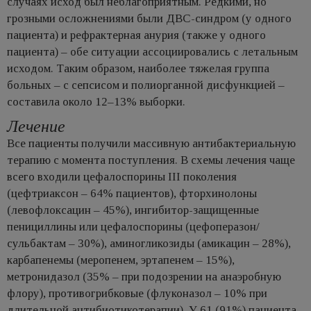
случаях исход был неблагоприятным. Редкими, но
грозными осложнениями были ДВС-синдром (у одного
пациента) и рефрактерная анурия (также у одного
пациента) – обе ситуации ассоциировались с летальным
исходом. Таким образом, наиболее тяжелая группа
больных – с сепсисом и полиорганной дисфункцией –
составила около 12–13% выборки.
Лечение
Все пациенты получили массивную антибактериальную
терапию с момента поступления. В схемы лечения чаще
всего входили цефалоспорины III поколения
(цефтриаксон – 64% пациентов), фторхинолоны
(левофлоксацин – 45%), ингибитор-защищенные
пенициллины или цефалоспорины (цефоперазон/
сульбактам – 30%), аминогликозиды (амикацин – 28%),
карбапенемы (меропенем, эртапенем – 15%),
метронидазол (35% – при подозрении на анаэробную
флору), противогрибковые (флуконазол – 10% при
длительной антибиотикотерапии). У 61 (91%) пациента