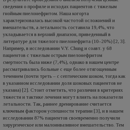
сведения о профиле и исходах пациентов с тяжелым
гнойным пиелонефритом. Наша когорта
характеризовалась высокой частотой осложнений и
вмешательств, а летальность составила 19,4%, что
укладывается в верхний диапазон, приведенный в
литературе для тяжелого пиелонефрита (10–20%) [2, 3].
Например, в исследовании V.Y. Chung и соавт. у 68
пациентов с тяжелым острым пиелонефритом
смертность была ниже (7,4%), однако в нашем центре
рассматривались больные с еще более отягощенным
течением (почти треть – с септическим шоком, тогда как
в указанном исследовании доля шоковых пациентов не
указана) [2]. Стоит отметить, что различия в критериях
тяжести и тактике лечения могут влиять на показатели
летальности. Так, раннее дренирование считается
ключевым фактором успешности терапии [3], и в нашем
исследовании 87% пациентов своевременно получили
хирургическое или малоинвазивное вмешательство. Тем