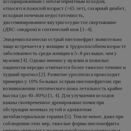
ассоциированным с неблагоприятным исходом,
относятся пожилой возраст (>65 лет), сахарный диабет,
исходная почечная недостаточность,
диссеминированное внутрисосудистое свертывание
(ДВС-синдром) и септический шок [1–4].
Эпидемиологически острый пиелонефрит значительно
чаще встречается у женщин: в трудоспособном возрасте
заболеваемость среди женщин в 5–8 раз выше, чем у
мужчин [4]. Однако именно у мужчин и пожилых
пациентов нередко отмечается более тяжелое течение и
худший прогноз [2]. Развитие уросепсиса происходит
примерно у 10% больных острым пиелонефритом; при
возникновении септического шока летальность крайне
высока (до 40–80%) [1, 4]. Для улучшения исходов
важны своевременное дренирование почки при
обструкции мочевых путей и адекватная
антибактериальная терапия [5]. Тем не менее, даже при
соблюдении этих мер, тяжелые формы пиелонефрита
нередко приводят к полиорганной недостаточности и