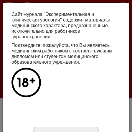
Перейти
ISSN print 2222-8543 ISSN online 2712-8571 10.29188/2222-8543
к
Сайт журнала "Экспериментальная и
основному
клиническая урология" содержит материалы
содержанию
медицинского характера, предназначенные
исключительно для работников
Russian
English
здравоохранения.
Подтвердите, пожалуйста, что Вы являетесь
медицинским работником с соответствующим
Номер №2, 2026
дипломом или студентом медицинского
образовательного учреждения.
Галлюцинации больших языковых моделей
в клинической урологии
Подробнее
Построение прогностической модели исхода при тяжелом
пиелонефрите
Абстракт на русском языке