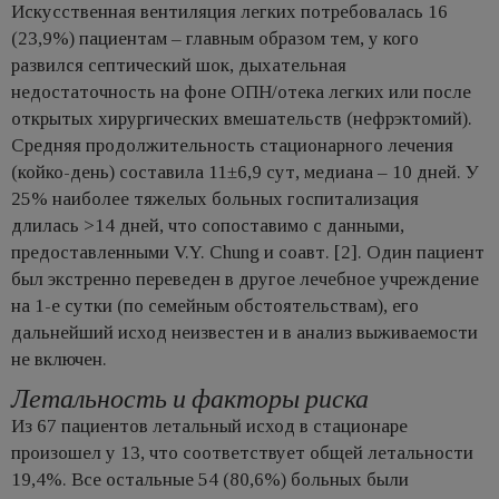
Искусственная вентиляция легких потребовалась 16
(23,9%) пациентам – главным образом тем, у кого
развился септический шок, дыхательная
недостаточность на фоне ОПН/отека легких или после
открытых хирургических вмешательств (нефрэктомий).
Средняя продолжительность стационарного лечения
(койко-день) составила 11±6,9 сут, медиана – 10 дней. У
25% наиболее тяжелых больных госпитализация
длилась >14 дней, что сопоставимо с данными,
предоставленными V.Y. Chung и соавт. [2]. Один пациент
был экстренно переведен в другое лечебное учреждение
на 1-е сутки (по семейным обстоятельствам), его
дальнейший исход неизвестен и в анализ выживаемости
не включен.
Летальность и факторы риска
Из 67 пациентов летальный исход в стационаре
произошел у 13, что соответствует общей летальности
19,4%. Все остальные 54 (80,6%) больных были