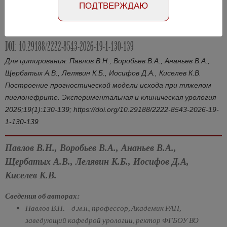
ПОДТВЕРЖДАЮ
Абстракт на английском языке
Номер №1, 2026
- стр. 130-139
DOI: 10.29188/2222-8543-2026-19-1-130-139
Для цитирования: Павлов В.Н., Воробьев В.А., Ананьев В.А.,
Щербатых А.В., Лелявин К.Б., Иосифов Д.А., Киселев К.В.
Построение прогностической модели исхода при тяжелом
пиелонефрите. Экспериментальная и клиническая урология
2026;19(1):130-139; https://doi.org/10.29188/2222-8543-2026-19-
1-130-139
Павлов В.Н., Воробьев В.А., Ананьев В.А.,
Щербатых А.В., Лелявин К.Б., Иосифов Д.А,
Киселев К.В.
Сведения об авторах:
Павлов В.Н. – д.м.н., профессор, Академик РАН,
заведующий кафедрой урологии, ректор ФГБОУ ВО