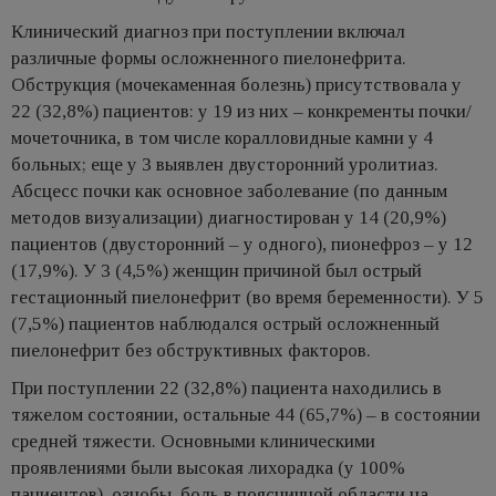
Клинический диагноз при поступлении включал
различные формы осложненного пиелонефрита.
Обструкция (мочекаменная болезнь) присутствовала у
22 (32,8%) пациентов: у 19 из них – конкременты почки/
мочеточника, в том числе коралловидные камни у 4
больных; еще у 3 выявлен двусторонний уролитиаз.
Абсцесс почки как основное заболевание (по данным
методов визуализации) диагностирован у 14 (20,9%)
пациентов (двусторонний – у одного), пионефроз – у 12
(17,9%). У 3 (4,5%) женщин причиной был острый
гестационный пиелонефрит (во время беременности). У 5
(7,5%) пациентов наблюдался острый осложненный
пиелонефрит без обструктивных факторов.
При поступлении 22 (32,8%) пациента находились в
тяжелом состоянии, остальные 44 (65,7%) – в состоянии
средней тяжести. Основными клиническими
проявлениями были высокая лихорадка (у 100%
пациентов), ознобы, боль в поясничной области на