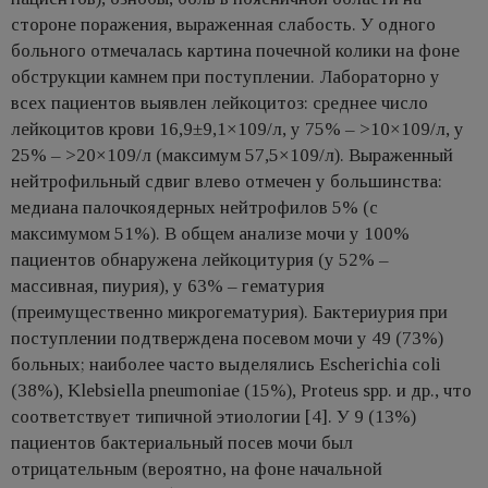
стороне поражения, выраженная слабость. У одного
больного отмечалась картина почечной колики на фоне
обструкции камнем при поступлении. Лабораторно у
всех пациентов выявлен лейкоцитоз: среднее число
лейкоцитов крови 16,9±9,1×109/л, у 75% – >10×109/л, у
25% – >20×109/л (максимум 57,5×109/л). Выраженный
нейтрофильный сдвиг влево отмечен у большинства:
медиана палочкоядерных нейтрофилов 5% (с
максимумом 51%). В общем анализе мочи у 100%
пациентов обнаружена лейкоцитурия (у 52% –
массивная, пиурия), у 63% – гематурия
(преимущественно микрогематурия). Бактериурия при
поступлении подтверждена посевом мочи у 49 (73%)
больных; наиболее часто выделялись Escherichia coli
(38%), Klebsiella pneumoniae (15%), Proteus spp. и др., что
соответствует типичной этиологии [4]. У 9 (13%)
пациентов бактериальный посев мочи был
отрицательным (вероятно, на фоне начальной