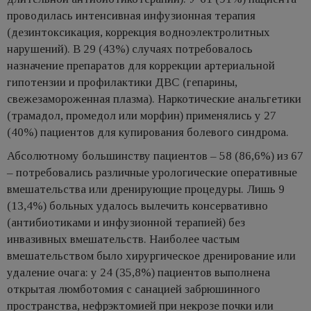
проводилась интенсивная инфузионная терапия
(дезинтоксикация, коррекция водноэлектролитных
нарушений). В 29 (43%) случаях потребовалось
назначение препаратов для коррекции артериальной
гипотензии и профилактики ДВС (гепарины,
свежезамороженная плазма). Наркотические анальгетики
(трамадол, промедол или морфин) применялись у 27
(40%) пациентов для купирования болевого синдрома.
Абсолютному большинству пациентов – 58 (86,6%) из 67
– потребовались различные урологические оперативные
вмешательства или дренирующие процедуры. Лишь 9
(13,4%) больных удалось вылечить консервативно
(антибиотиками и инфузионной терапией) без
инвазивных вмешательств. Наиболее частым
вмешательством было хирургическое дренирование или
удаление очага: у 24 (35,8%) пациентов выполнена
открытая люмботомия с санацией забрюшинного
пространства, нефрэктомией при некрозе почки или