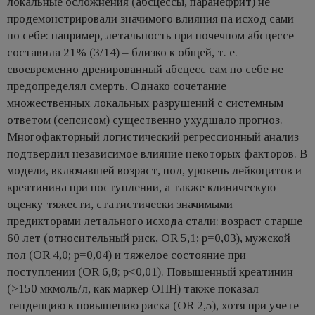
локальные осложнения (абсцессы, паранефрит) не
продемонстрировали значимого влияния на исход сами
по себе: например, летальность при почечном абсцессе
составила 21% (3/14) – близко к общей, т. е.
своевременно дренированный абсцесc сам по себе не
предопределял смерть. Однако сочетание
множественных локальных разрушений с системным
ответом (сепсисом) существенно ухудшало прогноз.
Многофакторный логистический регрессионный анализ
подтвердил независимое влияние некоторых факторов. В
модели, включавшей возраст, пол, уровень лейкоцитов и
креатинина при поступлении, а также клиническую
оценку тяжести, статистически значимыми
предикторами летального исхода стали: возраст старше
60 лет (относительный риск, OR 5,1; p=0,03), мужской
пол (OR 4,0; p=0,04) и тяжелое состояние при
поступлении (OR 6,8; p<0,01). Повышенный креатинин
(>150 мкмоль/л, как маркер ОПН) также показал
тенденцию к повышению риска (OR 2,5), хотя при учете