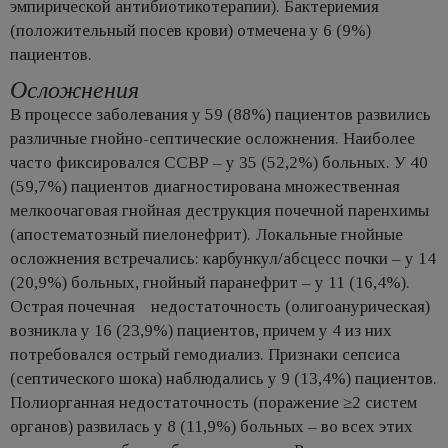
эмпирической антибиотикотерапии). Бактериемия
(положительный посев крови) отмечена у 6 (9%)
пациентов.
Осложнения
В процессе заболевания у 59 (88%) пациентов развились
различные гнойно-септические осложнения. Наиболее
часто фиксировался ССВР – у 35 (52,2%) больных. У 40
(59,7%) пациентов диагностирована множественная
мелкоочаговая гнойная деструкция почечной паренхимы
(апостематозный пиелонефрит). Локальные гнойные
осложнения встречались: карбункул/абсцесс почки – у 14
(20,9%) больных, гнойный паранефрит – у 11 (16,4%).
Острая почечная недостаточность (олигоанурическая)
возникла у 16 (23,9%) пациентов, причем у 4 из них
потребовался острый гемодиализ. Признаки сепсиса
(септического шока) наблюдались у 9 (13,4%) пациентов.
Полиорганная недостаточность (поражение ≥2 систем
органов) развилась у 8 (11,9%) больных – во всех этих