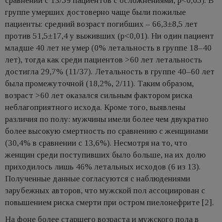
сравнении с 13/59 пациентов с осложнениями, p<0,05). В
группе умерших достоверно чаще были пожилые
пациенты: средний возраст погибших – 66,3±8,5 лет
против 51,5±17,4 у выживших (p<0,01). Ни один пациент
младше 40 лет не умер (0% летальность в группе 18–40
лет), тогда как среди пациентов >60 лет летальность
достигла 29,7% (11/37). Летальность в группе 40–60 лет
была промежуточной (18,2%, 2/11). Таким образом,
возраст >60 лет оказался сильным фактором риска
неблагоприятного исхода. Кроме того, выявлены
различия по полу: мужчины имели более чем двукратно
более высокую смертность по сравнению с женщинами
(30,4% в сравнении с 13,6%). Несмотря на то, что
женщин среди поступивших было больше, на их долю
приходилось лишь 46% летальных исходов (6 из 13).
Полученные данные согласуются с наблюдениями
зарубежных авторов, что мужской пол ассоциирован с
повышением риска смерти при остром пиелонефрите [2].
На фоне более старшего возраста и мужского пола в