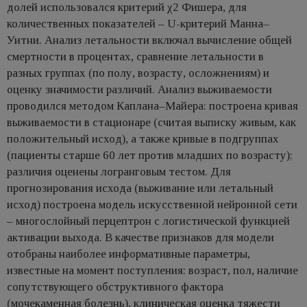
долей использовался критерий χ2 Фишера, для
количественных показателей – U-критерий Манна–
Уитни. Анализ летальности включал вычисление общей
смертности в процентах, сравнение летальности в
разных группах (по полу, возрасту, осложнениям) и
оценку значимости различий. Анализ выживаемости
проводился методом Каплана–Майера: построена кривая
выживаемости в стационаре (считая выписку живым, как
положительный исход), а также кривые в подгруппах
(пациенты старше 60 лет против младших по возрасту);
различия оценены логранговым тестом. Для
прогнозирования исхода (выживание или летальный
исход) построена модель искусственной нейронной сети
– многослойный перцептрон с логистической функцией
активации выхода. В качестве признаков для модели
отобраны наиболее информативные параметры,
известные на момент поступления: возраст, пол, наличие
сопутствующего обструктивного фактора
(мочекаменная болезнь), клиническая оценка тяжести