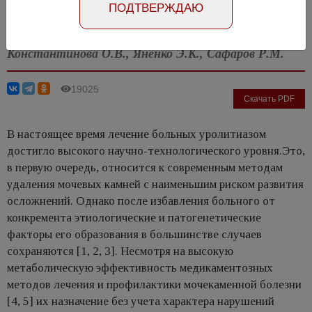
ПОДТВЕРЖДАЮ
Номер №4, 2011
- стр. 33-38
Константинова О.В., Яненко Э.К., Сафаров Р.М.
19025
Скачать PDF
В настоящее время лечение больных уролитиазом
достигло высокого научно-технологического уровня.Это,
в первую очередь, относится к современным методам
удаления мочевых камней с наименьшим риском развития
осложнений. Однако после избавления больного от
конкремента этиологические и патогенетические
факторы его образования в большинстве случаев
сохраняются [1, 2, 3]. Несмотря на высокую
метаболическую эффективность медикаментозных
методов лечения и профилактики мочекаменной болезни
[4, 5] их назначение без учета характера нарушений