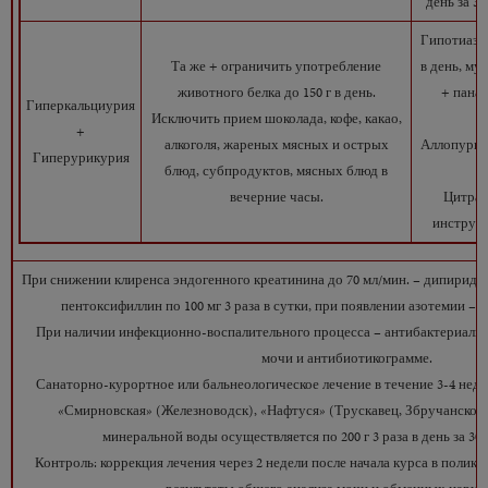
день за 3
Гипотиазид
Та же + ограничить употребление
в день, муж
животного белка до 150 г в день.
+ панан
Гиперкальциурия
Исключить прием шоколада, кофе, какао,
+
алкоголя, жареных мясных и острых
Аллопурино
Гиперурикурия
блюд, субпродуктов, мясных блюд в
вечерние часы.
Цитрат
инструкц
При снижении клиренса эндогенного креатинина до 70 мл/мин. – дипиридамо
пентоксифиллин по 100 мг 3 раза в сутки, при появлении азотемии – 
При наличии инфекционно-воспалительного процесса – антибактериальн
мочи и антибиотикограмме.
Санаторно-курортное или бальнеологическое лечение в течение 3-4 недел
«Смирновская» (Железноводск), «Нафтуся» (Трускавец, Збручанское
минеральной воды осуществляется по 200 г 3 раза в день за 30
Контроль: коррекция лечения через 2 недели после начала курса в полик