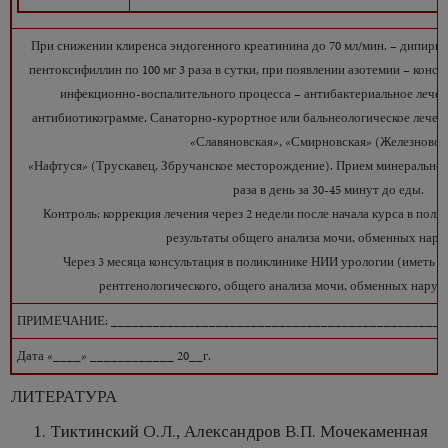
При снижении клиренса эндогенного креатинина до 70 мл/мин. – дипиридам
пентоксифиллин по 100 мг 3 раза в сутки, при появлении азотемии – конс
инфекционно-воспалительного процесса – антибактериальное лечен
антибиотикограмме. Санаторно-курортное или бальнеологическое лечение
«Славяновская», «Смирновская» (Железновод
«Нафтуся» (Трускавец, Збручанское месторождение). Прием минеральной 
раза в день за 30-45 минут до еды.
Контроль: коррекция лечения через 2 недели после начала курса в пол
результаты общего анализа мочи, обменных нару
Через 3 месяца консультация в поликлинике НИИ урологии (иметь д
рентгенологического, общего анализа мочи, обменных наруш
ПРИМЕЧАНИЕ: ________________________________________________
Дата «____» ____________ 20__г.
ЛИТЕРАТУРА
Тиктинский О.Л., Александров В.П. Мочекаменная