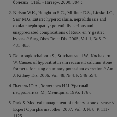
болезнь. СПб., «Питер», 2000. 384 с.
Nelson W.K., Houghton S.G., Milliner D.S., Lieske J.C.,
Sarr M.G. Enteric hyperoxal­uria, neprolithiasis and
oxalate nephropathy: potentially serious and
unappreciated complications of Roux-en-Y gastric
bypass // Surg Obes Relat Dis. 2005, Vol. 1, № 5. P.
481-485.
Domrongkitchaiporn S., Stitchantracul W., Kochakarn
W. Causes of hypocitraturia in reccurent calcium stone
formers: focusing on urinary potassium excretion // Am.
J. Kidney Dis. 2006. Vol. 48, № 4. P. 546-554.
Пытель Ю.А., Золотарев И.И. Уратный
нефролитиаз. М., Медицина, 1995. 176 c.
Park S. Medical management of urinary stone disease //
Expert Opin pharmacother. 2007. Vol. 8, № 8. P. 1117-
1125.