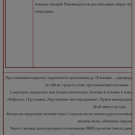
зеленых овощей. Рекомендуется: растительные жиры, брус
смородина.
При снижении клиренса эндогенного креатинина до 70 мл/мин. – дипиридамо
по 100 мг 3 раза в сутки, при появлении азотемии – 
Санаторно-курортное или бальнеологическое лечение в течение 3-4 неде
«Нафтуся» (Трускавец, Збручанское месторождение). Прием минеральной во
30-45 минут до еды.
Контроль: коррекция лечения через 2 недели после начала курса в поликл
анализа мочи, обменных нарушен
Через 3 месяца: консультация в поликлинике НИИ урологии (иметь данны