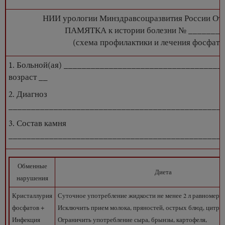
НИИ урологии Минздравсоцразвития России Отд
ПАМЯТКА к истории болезни №
(схема профилактики и лечения фосфатн
1. Больной(ая) __________________________________
возраст __
2. Диагноз
_______________________________________________
3. Состав камня
_______________________________________________
Обменные
Диета
нарушения
Кристаллурия
Суточное употребление жидкости не менее 2 л равномерно
фосфатов +
Исключить прием молока, пряностей, острых блюд, цитру
Инфекция
Ограничить употребление сыра, брынзы, картофеля,