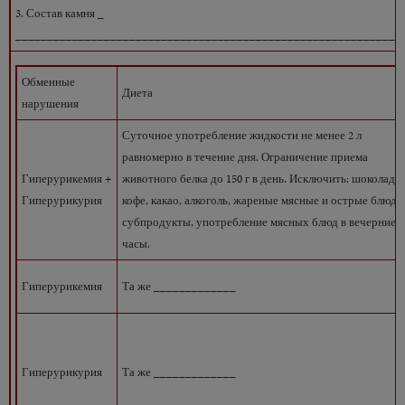
3. Состав камня _
_____________________________________________________________
Обменные
Диета
нарушения
Суточное употребление жидкости не менее 2 л
равномерно в течение дня. Ограничение приема
Гиперурикемия +
животного белка до 150 г в день. Исключить: шоколад,
Гиперурикурия
кофе, какао, алкоголь, жареные мясные и острые блюда,
субпродукты, употребление мясных блюд в вечерние
часы.
Гиперурикемия
Та же _____________
Гиперурикурия
Та же _____________