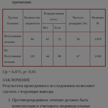
причинами.
Рецидив камня
Группа
Количество
Частота
Функция
(чел.)
больных
пациентов
рецидива (%)
Ф
Нет
Есть
Получавшие
84
62
22
26
1,070
лечение
Не
Получавшие
132
44
88
67
1,918
лечение
Up = 6,075, p< 0,01
ЗАКЛЮЧЕНИЕ
Результаты проведенного исследования позволяют
сделать следую­щие выводы.
Противорецидивное лечение должно быть
комплексным и учитывать индивидуальные