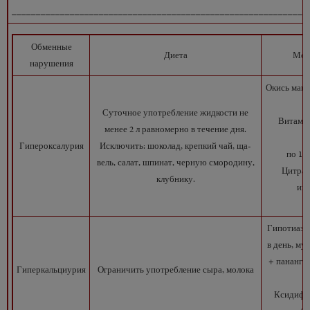
_____________________________________________________________
Обменные
Диета
Мед
нарушения
Окись магни
Суточное употребление жидкости не
Витамин 
менее 2 л равномерно в течение дня.
Гипероксалурия
Исключить: шоколад, крепкий чай, ща-
по 1 
вель, салат, шпинат, черную смородину,
Цитрат
клубнику.
инс
Гипотиазид
в день, муж
+ панангин
Гиперкальциурия
Ограничить употребление сыра, молока
Ксидифон