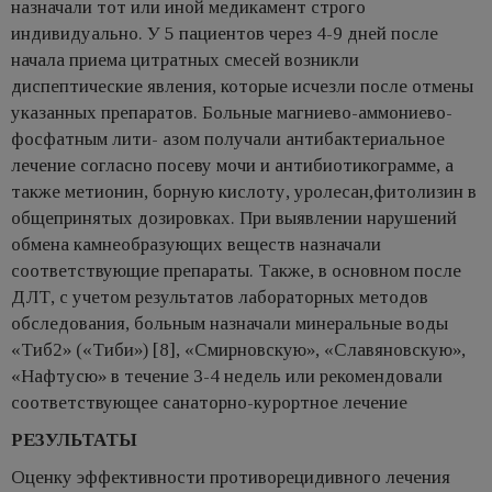
назначали тот или иной медикамент строго
индивидуально. У 5 пациентов через 4-9 дней после
начала приема цитратных смесей возникли
диспептические явления, которые исчезли после отмены
указанных препаратов. Больные магниево-аммониево-
фосфатным лити- азом получали антибактериальное
лечение согласно посеву мочи и антибиотикограмме, а
также метионин, борную кислоту, уролесан,фитолизин в
общепринятых дозировках. При выявлении нарушений
обмена камнеобразующих веществ назначали
соответствующие препараты. Также, в основном после
ДЛТ, с учетом результатов лабораторных методов
обследования, больным назначали минеральные воды
«Тиб2» («Тиби») [8], «Смирновскую», «Славяновскую»,
«Нафтусю» в течение 3-4 недель или рекомендовали
соответствующее санаторно-курортное лечение
РЕЗУЛЬТАТЫ
Оценку эффективности противорецидивного лечения