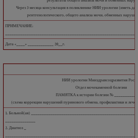
результаты общего анализа мочи и обменных наруш
Через 3 месяца консультация в поликлинике НИИ урологии (иметь да
рентгенологического, общего анализа мочи, обменных нарушен
ПРИМЕЧАНИЕ:
_____________________________________________________________
Дата «____» ____________ 20__г.
НИИ урологии Минздравсоцразвития Росс
Отдел мочекаменной болезни
ПАМЯТКА к истории болезни № __________
(схема коррекции нарушений пуринового обмена, профилактики и лечен
1. Больной(ая) __________________________________________________
______________
2. Диагноз _
_____________________________________________________________