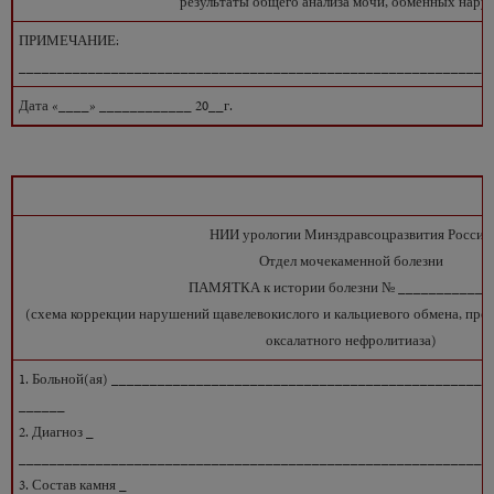
результаты общего анализа мочи, обменных наруш
ПРИМЕЧАНИЕ:
_____________________________________________________________
Дата «____» ____________ 20__г.
НИИ урологии Минздравсоцразвития России
Отдел мочекаменной болезни
ПАМЯТКА к истории болезни № ____________
(схема коррекции нарушений щавелевокислого и кальциевого обмена, проф
оксалатного нефролитиаза)
1. Больной(ая) __________________________________________________
______
2. Диагноз _
_____________________________________________________________
3. Состав камня _