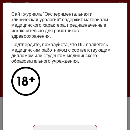
Перейти
ISSN print 2222-8543 ISSN online 2712-8571 10.29188/2222-8543
к
Сайт журнала "Экспериментальная и
основному
клиническая урология" содержит материалы
содержанию
медицинского характера, предназначенные
исключительно для работников
Russian
English
здравоохранения.
Подтвердите, пожалуйста, что Вы являетесь
медицинским работником с соответствующим
Номер №2, 2026
дипломом или студентом медицинского
образовательного учреждения.
Галлюцинации больших языковых моделей
в клинической урологии
Подробнее
Стандартизированный подход к ведению больных
мочекаменной болезнью в амбулаторных условиях
Абстракт на английском языке