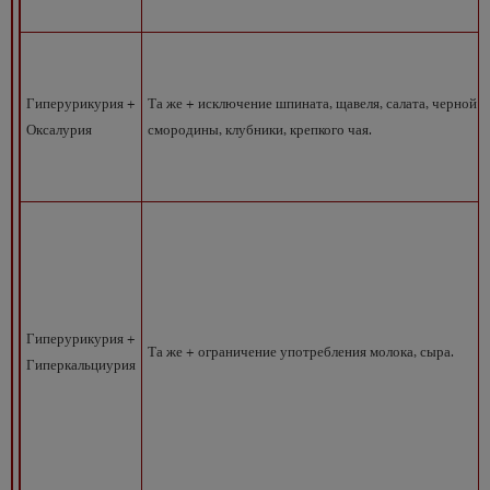
Гиперурикурия +
Та же + исключение шпината, щавеля, салата, черной
Оксалурия
смородины, клубники, крепкого чая.
Гиперурикурия +
Та же + ограничение употребления молока, сыра.
Гиперкальциурия