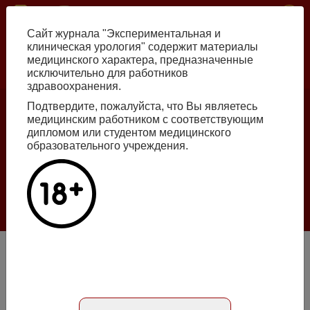
Перейти
ISSN print 2222-8543 ISSN online 2712-8571 10.29188/2222-8543
к
Сайт журнала "Экспериментальная и
основному
клиническая урология" содержит материалы
содержанию
медицинского характера, предназначенные
исключительно для работников
Russian
English
здравоохранения.
Подтвердите, пожалуйста, что Вы являетесь
медицинским работником с соответствующим
Номер №2, 2026
дипломом или студентом медицинского
образовательного учреждения.
Галлюцинации больших языковых моделей
в клинической урологии
Подробнее
Уретральный рецидив рака мочевого пузыря
Абстракт на русском языке
Абстракт на английском языке