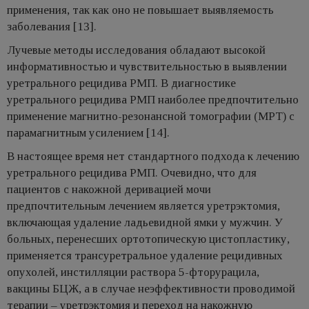
применения, так как оно не повышает выявляемость
заболевания [13].
Лучевые методы исследования обладают высокой
информативностью и чувствительностью в выявлении
уретрального рецидива РМП. В диагностике
уретрального рецидива РМП наиболее предпочтительно
применение магнитно-резонансной томографии (МРТ) с
парамагнитным усилением [14].
В настоящее время нет стандартного подхода к лечению
уретрального рецидива РМП. Очевидно, что для
пациентов с накожной деривацией мочи
предпочтительным лечением является уретрэктомия,
включающая удаление ладьевидной ямки у мужчин. У
больных, перенесших ортотопическую цистопластику,
применяется трансуретральное удаление рецидивных
опухолей, инстилляции раствора 5-фторурацила,
вакцины БЦЖ, а в случае неэффективности проводимой
терапии – уретрэктомия и переход на накожную