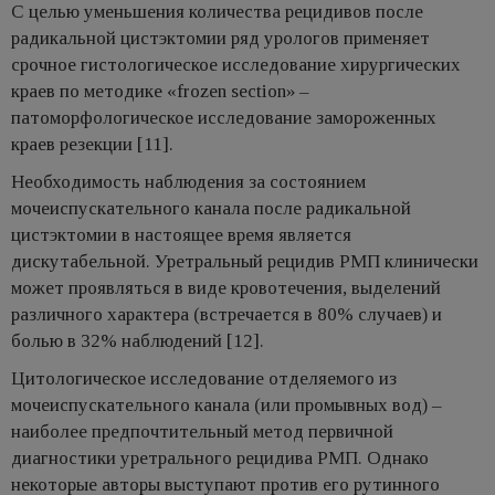
С целью уменьшения количества рецидивов после
радикальной цистэктомии ряд урологов применяет
срочное гистологическое исследование хирургических
краев по методике «frozen section» –
патоморфологическое исследование замороженных
краев резекции [11].
Необходимость наблюдения за состоянием
мочеиспускательного канала после радикальной
цистэктомии в настоящее время является
дискутабельной. Уретральный рецидив РМП клинически
может проявляться в виде кровотечения, выделений
различного характера (встречается в 80% случаев) и
болью в 32% наблюдений [12].
Цитологическое исследование отделяемого из
мочеиспускательного канала (или промывных вод) –
наиболее предпочтительный метод первичной
диагностики уретрального рецидива РМП. Однако
некоторые авторы выступают против его рутинного