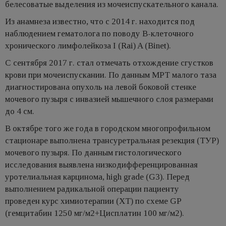
белесоватые выделения из мочеиспускательного канала.
Из анамнеза известно, что с 2014 г. находится под
наблюдением гематолога по поводу В-клеточного
хронического лимфолейкоза I (Rai) A (Binet).
С сентября 2017 г. стал отмечать отхождение сгустков
крови при мочеиспускании. По данным МРТ малого таза
диагностирована опухоль на левой боковой стенке
мочевого пузыря с инвазией мышечного слоя размерами
до 4 см.
В октябре того же года в городском многопрофильном
стационаре выполнена трансуретральная резекция (ТУР)
мочевого пузыря. По данным гистологического
исследования выявлена низкодифференцированная
уротелиальная карцинома, high grаde (G3). Перед
выполнением радикальной операции пациенту
проведен курс химиотерапии (ХТ) по схеме GP
(гемцитабин 1250 мг/м2+Цисплатин 100 мг/м2).