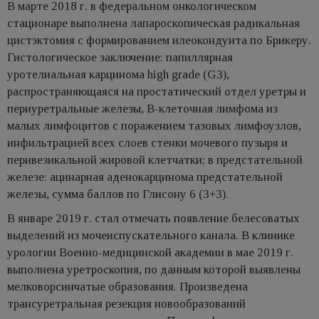
В марте 2018 г. в федеральном онкологическом
стационаре выполнена лапароскопическая радикальная
цистэктомия с формированием илеокондуита по Брикеру.
Гистологическое заключение: папиллярная
уротелиальная карцинома high grade (G3),
распространяющаяся на простатический отдел уретры и
периуретральные железы, В-клеточная лимфома из
малых лимфоцитов с поражением тазовых лимфоузлов,
инфильтрацией всех слоев стенки мочевого пузыря и
перивезикальной жировой клетчатки; в предстательной
железе: ацинарная аденокарцинома предстательной
железы, сумма баллов по Глисону 6 (3+3).
В январе 2019 г. стал отмечать появление белесоватых
выделений из мочеиспускательного канала. В клинике
урологии Военно-медицинской академии в мае 2019 г.
выполнена уретроскопия, по данным которой выявлены
мелковорсинчатые образования. Произведена
трансуретральная резекция новообразований