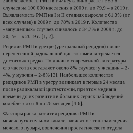
Заболеваемость РМП в РФ неуклонно растет с 53,8
случаев на 100 000 населения в 2009 г. до 79,9 – в 2019 г.
Выявляемость РМП на I и II стадиях выросла с 61,3% (от
всех случаев) в 2009 г. до 78% в 2019 г. Количество
«запущенных» случаев снизилось с 34,7% в 2009 г. до
20,1% – в 2019 г. [1, 2].
Рецидив РМП в уретре (уретральный рецидив) после
перенесенной радикальной цистэктомии встречается
достаточно редко. По данным современной литературы
его частота составляет около 8% случаев: у женщин – 2-
4%, у мужчин – 2-8% [3]. Наибольшее количество
рецидивов РМП в уретру возникает в первые 24 месяца
после радикальной цистэктомии, при этом медиана
времени до их развития в больших сериях наблюдений
колеблется от 8 до 28 месяцев [4-6].
Факторы риска развития рецидива РМП в
мочеиспускательном канале, зависят от типа замещения
мочевого пузыря, вовлечения простатического отдела