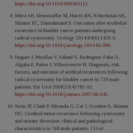
https://doi.org/10.1159/000363112
.
Mitra AP, Alemozaffar M, Harris BN, Schuckman AK,
Skinner EC, Daneshmand S. Outcomes after urothelial
recurrence in bladder cancer patients undergoing
radical cystectomy. Urology 2014;84(6):1420-6.
https://doi.org/10.1016/j.urology.2014.05.080
.
Huguet J, Monllau V, Sabaté S, Rodriguez-Faba O,
Algaba F, Palou J, Villavicencio H. Diagnosis, risk
factors, and outcome of urethral recurrences following
radical cystectomy for bladder cancer in 729 male
patients. Eur Urol 2008;53(4):785-92.
https://doi.org/10.1016/j.eururo.2007.06.045
.
Stein JP, Clark P, Miranda G, Cai J, Groshen S, Skinner
DG. Urethral tumor recurrence following cystectomy
and urinary diversion: clinical and pathological
characteristics in 768 male patients. J Urol