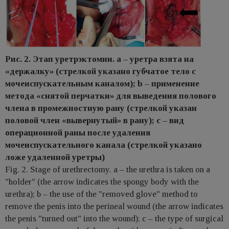
Рис. 2. Этап уретрэктомии. а – уретра взята на
«держалку» (стрелкой указано губчатое тело с
мочеиспускательным каналом); b – применение
метода «снятой перчатки» для выведения полового
члена в промежностную рану (стрелкой указан
половой член «вывернутый» в рану); c – вид
операционной раны после удаления
мочеиспускательного канала (стрелкой указано
ложе удаленной уретры)
Fig. 2. Stage of urethrectomy. a – the urethra is taken on a
"holder" (the arrow indicates the spongy body with the
urethra); b – the use of the "removed glove" method to
remove the penis into the perineal wound (the arrow indicates
the penis "turned out" into the wound); c – the type of surgical