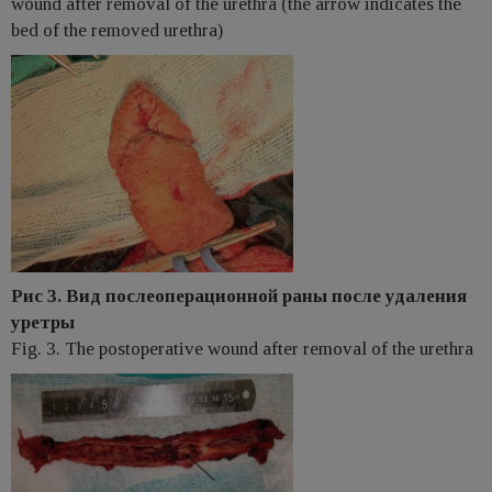
wound after removal of the urethra (the arrow indicates the
bed of the removed urethra)
Рис 3. Вид послеоперационной раны после удаления
уретры
Fig. 3. The postoperative wound after removal of the urethra