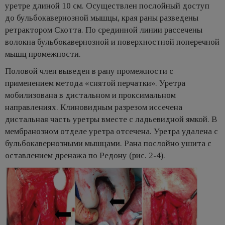
уретре длиной 10 см. Осуществлен послойный доступ
до бульбокавернозной мышцы, края раны разведены
ретрактором Скотта. По срединной линии рассечены
волокна бульбокавернозной и поверхностной поперечной
мышц промежности.
Половой член выведен в рану промежности с
применением метода «снятой перчатки». Уретра
мобилизована в дистальном и проксимальном
направлениях. Клиновидным разрезом иссечена
дистальная часть уретры вместе с ладьевидной ямкой. В
мембранозном отделе уретра отсечена. Уретра удалена с
бульбокавернозными мышцами. Рана послойно ушита с
оставлением дренажа по Редону (рис. 2-4).