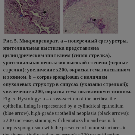
Рис. 5. Микропрепарат. а – поперечный срез уретры,
эпителиальная выстилка представлена
цилиндрическим эпителием (синяя стрелка),
уротелиальная неоплазия высокой степени (черные
стрелки); увеличение х200, окраска гематоксилином
и эозином. b – corpus spongiosum с наличием
опухолевых структур в синусах (указаны стрелкой);
увеличение х200, окраска гематоксилином и эозином.
Fig. 5. Hystology: a – cross-section of the urethra, the
epithelial lining is represented by a cylindrical epithelium
(blue arrow), high-grade urothelial neoplasia (black arrows);
x200 increase, staining with hematoxylin and eosin. b –
corpus spongiosum with the presence of tumor structures in
the sinuses (indicated by an arrow); x200 magnification,