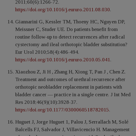
2011;60(6):1266-72.
https://doi.org/10.1016/j.eururo.2011.08.030
.
Giannarini G, Kessler TM, Thoeny HC, Nguyen DP,
Meissner C, Studer UE. Do patients benefit from
routine follow-up to detect recurrences after radical
cystectomy and ileal orthotopic bladder substitution?
Eur Urol 2010;58(4):486-494.
https://doi.org/10.1016/j.eururo.2010.05.041
.
Xiaozhou Z, Ji H , Zhang H, Xiong T, Pan J , Chen Z.
Treatment and outcomes of urethral recurrence after
orthotopic neobladder replacement in patients with
bladder cancer — practice in a single centre. J Int Med
Res 2018;46(9)(10):3928-37.
https://doi.org/10.1177/0300060518782015
.
Huguet J, Jorge Huguet 1, Palou J, Serrallach M, Solé
Balcells FJ, Salvador J, Villavicencio H. Management