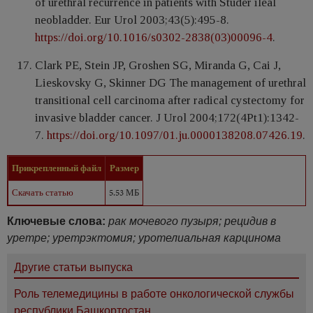
of urethral recurrence in patients with Studer ileal
neobladder. Eur Urol 2003;43(5):495-8.
https://doi.org/10.1016/s0302-2838(03)00096-4
.
Clark PE, Stein JP, Groshen SG, Miranda G, Cai J,
Lieskovsky G, Skinner DG The management of urethral
transitional cell carcinoma after radical cystectomy for
invasive bladder cancer. J Urol 2004;172(4Pt1):1342-
7.
https://doi.org/10.1097/01.ju.0000138208.07426.19
.
Прикрепленный файл
Размер
Скачать статью
5.53 МБ
Ключевые слова:
рак мочевого пузыря; рецидив в
уретре; уретрэктомия; уротелиальная карцинома
Другие статьи выпуска
Роль телемедицины в работе онкологической службы
республики Башкортостан