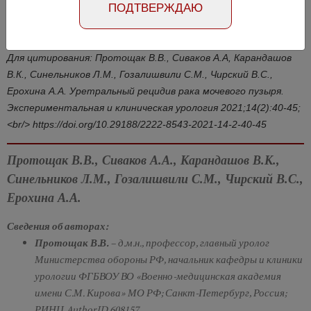
Номер №2, 2021
- стр. 40-45
ПОДТВЕРЖДАЮ
DOI: 10.29188/2222-8543-2021-14-2-40-45
Для цитирования: Протощак В.В., Сиваков А.А, Карандашов
В.К., Синельников Л.М., Гозалишвили С.М., Чирский В.С.,
Ерохина А.А. Уретральный рецидив рака мочевого пузыря.
Экспериментальная и клиническая урология 2021;14(2):40-45;
<br/> https://doi.org/10.29188/2222-8543-2021-14-2-40-45
Протощак В.В., Сиваков А.А., Карандашов В.К.,
Синельников Л.М., Гозалишвили С.М., Чирский В.С.,
Ерохина А.А.
Сведения об авторах:
Протощак В.В.
– д.м.н., профессор, главный уролог
Министерства обороны РФ, начальник кафедры и клиники
урологии ФГБВОУ ВО «Военно-медицинская академия
имени С.М. Кирова» МО РФ; Санкт-Петербург, Россия;
РИНЦ AuthorID 608157