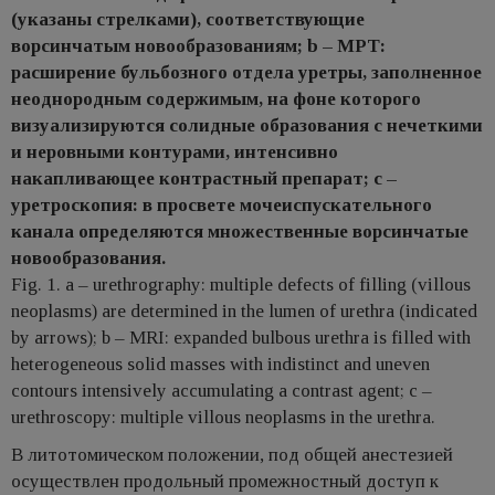
(указаны стрелками), соответствующие
ворсинчатым новообразованиям; b – МРТ:
расширение бульбозного отдела уретры, заполненное
неоднородным содержимым, на фоне которого
визуализируются солидные образования с нечеткими
и неровными контурами, интенсивно
накапливающее контрастный препарат; c –
уретроскопия: в просвете мочеиспускательного
канала определяются множественные ворсинчатые
новообразования.
Fig. 1. а – urethrography: multiple defects of filling (villous
neoplasms) are determined in the lumen of urethra (indicated
by arrows); b – MRI: expanded bulbous urethra is filled with
heterogeneous solid masses with indistinct and uneven
contours intensively accumulating a contrast agent; c –
urethroscopy: multiple villous neoplasms in the urethra.
В литотомическом положении, под общей анестезией
осуществлен продольный промежностный доступ к