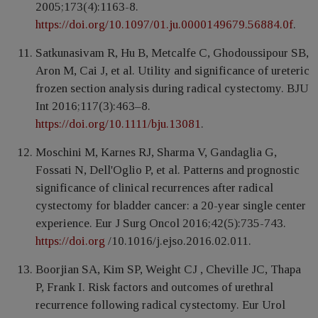
2005;173(4):1163-8.
https://doi.org/10.1097/01.ju.0000149679.56884.0f
.
Satkunasivam R, Hu B, Metcalfe C, Ghodoussipour SB,
Aron M, Cai J, et al. Utility and significance of ureteric
frozen section analysis during radical cystectomy. BJU
Int 2016;117(3):463–8.
https://doi.org/10.1111/bju.13081
.
Moschini M, Karnes RJ, Sharma V, Gandaglia G,
Fossati N, Dell'Oglio P, et al. Patterns and prognostic
significance of clinical recurrences after radical
cystectomy for bladder cancer: a 20-year single center
experience. Eur J Surg Oncol 2016;42(5):735-743.
https://doi.org
/10.1016/j.ejso.2016.02.011.
Boorjian SA, Kim SP, Weight CJ , Cheville JC, Thapa
P, Frank I. Risk factors and outcomes of urethral
recurrence following radical cystectomy. Eur Urol