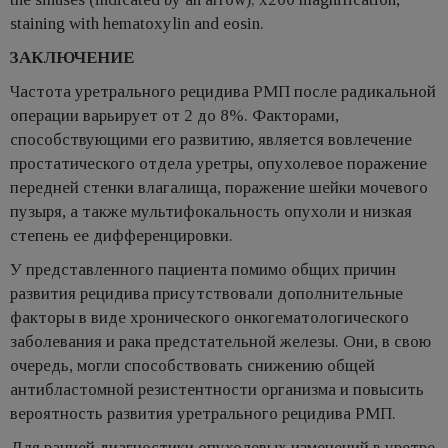
staining with hematoxylin and eosin.
ЗАКЛЮЧЕНИЕ
Частота уретрального рецидива РМП после радикальной
операции варьирует от 2 до 8%. Факторами,
способствующими его развитию, является вовлечение
простатического отдела уретры, опухолевое поражение
передней стенки влагалища, поражение шейки мочевого
пузыря, а также мультифокальность опухоли и низкая
степень ее дифференцировки.
У представленного пациента помимо общих причин
развития рецидива присутствовали дополнительные
факторы в виде хронического онкогематологического
заболевания и рака предстательной железы. Они, в свою
очередь, могли способствовать снижению общей
антибластомной резистентности организма и повысить
вероятность развития уретрального рецидива РМП.
Для ранней диагностики опухолевых изменений в уретре