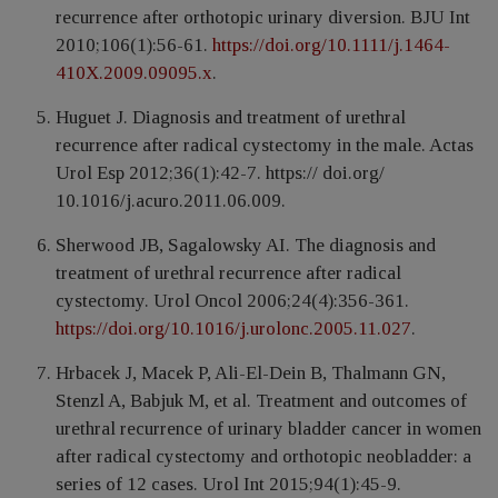
recurrence after orthotopic urinary diversion. BJU Int
2010;106(1):56-61.
https://doi.org/10.1111/j.1464-
410X.2009.09095.x
.
Huguet J. Diagnosis and treatment of urethral
recurrence after radical cystectomy in the male. Actas
Urol Esp 2012;36(1):42-7. https:// doi.org/
10.1016/j.acuro.2011.06.009.
Sherwood JB, Sagalowsky AI. The diagnosis and
treatment of urethral recurrence after radical
cystectomy. Urol Oncol 2006;24(4):356-361.
https://doi.org/10.1016/j.urolonc.2005.11.027
.
Hrbacek J, Macek P, Ali-El-Dein B, Thalmann GN,
Stenzl A, Babjuk M, et al. Treatment and outcomes of
urethral recurrence of urinary bladder cancer in women
after radical cystectomy and orthotopic neobladder: a
series of 12 cases. Urol Int 2015;94(1):45-9.