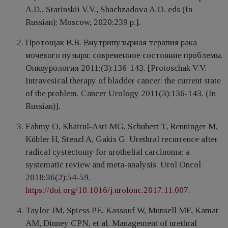
A.D., Starinskii V.V., Shachzadova A.O. eds (In
Russian); Moscow, 2020;239 p.].
Протощак В.В. Внутрипузырная терапия рака
мочевого пузыря: современное состояние проблемы.
Онкоурология 2011;(3):136-143. [Protoschak V.V.
Intravesical therapy of bladder cancer: the current state
of the problem. Cancer Urology 2011(3):136-143. (In
Russian)].
Fahmy O, Khairul-Asri MG, Schubert T, Renninger M,
Kübler H, Stenzl A, Gakis G. Urethral recurrence after
radical cystectomy for urothelial carcinoma: a
systematic review and meta-analysis. Urol Oncol
2018;36(2):54-59.
https://doi.org/10.1016/j.urolonc.2017.11.007
.
Taylor JM, Spiess PE, Kassouf W, Munsell MF, Kamat
AM, Dinney CPN, et al. Management of urethral