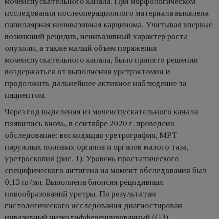
мочеиспускательного канала. При морфологическом
исследовании послеоперационного материала выявлена
папиллярная неинвазивная карцинома. Учитывая впервые
возникший рецидив, неинвазивный характер роста
опухоли, а также малый объем поражения
мочеиспускательного канала, было принято решении
воздержаться от выполнения уретрэктомии и
продолжить дальнейшее активное наблюдение за
пациентом.
Через год выделения из мочеиспускательного канала
появились вновь, в сентябре 2020 г. проведено
обследование: восходящая уретрография, МРТ
наружных половых органов и органов малого таза,
уретроскопия (рис. 1). Уровень простатического
специфического антигена на момент обследования был
0,13 нг/мл. Выполнена биопсия рецидивных
новообразований уретры. По результатам
гистологического исследования диагностирован
инвазивный низкодифференцированный (GЗ)