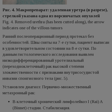
Рис. 4. Макропрепарат: удаленная уретра (в разрезе),
стрелкой указана одна из ворсинчатых опухолей
Fig. 4. Removed urethra (has been cutted along), the arrow
indicates one of the villous tumors
Ранний послеоперационный период протекал без
особенностей. Швы сняты на 7-е сутки, пациент выписан
в удовлетворительном состоянии на 8-е сутки. По
данным гистологического исследования выявлен
низкодифференцированный уротелиальный
(переходноклеточный) рак высокой степени
злокачественности с признаками внутрисосудистой
инвазии спонгиозного тела (рис. 5).
Установлен диагноз: Первично-множественный
метахронный рак:
В-клеточный хронический лимфолейкоз I (Rai) A
(Binnet) стадии. Стабилизация.