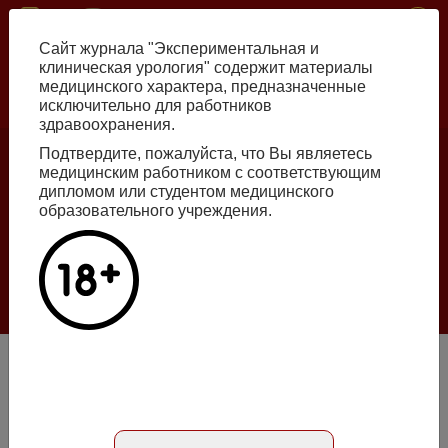
Перейти
ISSN print 2222-8543 ISSN online 2712-8571 10.29188/2222-8543
к
Сайт журнала "Экспериментальная и
основному
клиническая урология" содержит материалы
содержанию
медицинского характера, предназначенные
исключительно для работников
Russian
English
здравоохранения.
Подтвердите, пожалуйста, что Вы являетесь
медицинским работником с соответствующим
Номер №2, 2026
дипломом или студентом медицинского
образовательного учреждения.
Галлюцинации больших языковых моделей
в клинической урологии
Подробнее
Памяти Валентина Александровича Ковалева
Абстракт на английском языке
Номер №2, 2012
- стр. 98