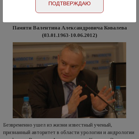
ПОДТВЕРЖДАЮ
12125
Скачать PDF
Памяти Валентина Александровича Ковалева
(03.01.1963-10.06.2012)
Безвременно ушел из жизни известный ученый,
признанный авторитет в области урологии и андрологии